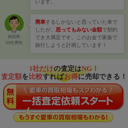
います。
廃車
するしかないと思っていた車で
したが、
思ってもみない金額
で契約
秋田県
でき大満足です。このお金で家族で
50代/男性
旅行しようと計画しています！
1社だけ
の査定は
NG！
査定額
を
比較
すれば
お得
に売却できる！