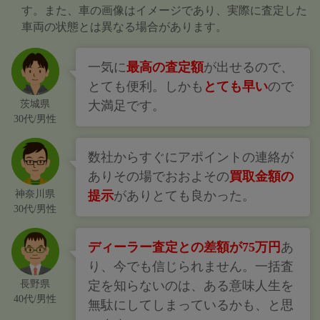
す。また、車の画像はイメージであり、実際に査定した
車両の状態とは異なる場合があります。
一気に
最高の査定額
が出せるので、
とても便利。しかも
とても早い
ので
茨城県
大満足です。
30代/男性
数社からすぐにアポイントの連絡が
ありその場でおおよその
買取金額の
神奈川県
提示
がありとても良かった。
30代/男性
ディーラー査定との差額が75万円
あ
り、今でも信じられません。一括査
長野県
定を知らないのは、ある意味人生を
40代/男性
無駄にしてしまっているかも、と思