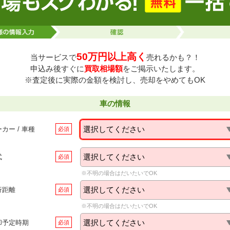
50万円以上高く
当サービスで
売れるかも？！
申込み後すぐに
買取相場額
をご掲示いたします。
※査定後に実際の金額を検討し、売却をやめてもOK
車の情報
カー / 車種
選択してください
式
選択してください
※不明の場合はだいたいでOK
行距離
選択してください
※不明の場合はだいたいでOK
却予定時期
選択してください