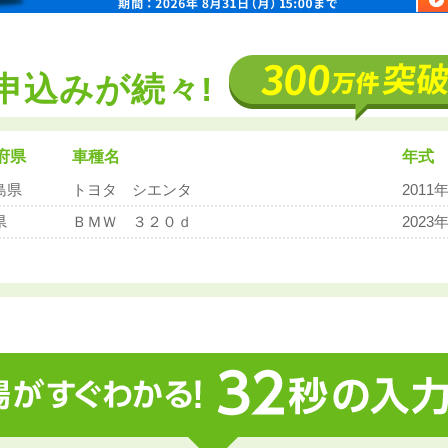
申込みが続々!
府県
車種名
年式
県
トヨタ ピクシス バン
2019
島県
トヨタ シエンタ
2011
県
ＢＭＷ ３２０ｄ
2023