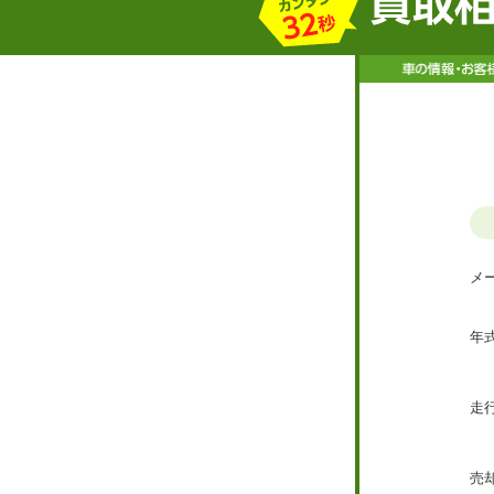
メー
年
走
売