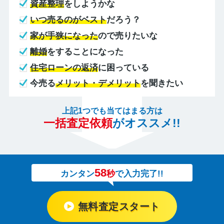
資産整理
をしようかな
いつ売るのがベスト
だろう？
家が手狭になった
ので売りたいな
離婚
をすることになった
住宅ローンの返済
に困っている
今売る
メリット・デメリット
を聞きたい
上記1つでも当てはまる方は
一括査定依頼
がオススメ!!
58
カンタン
秒
で入力完了!!
無料査定スタート