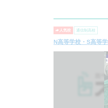
人気校
通信制高校
N高等学校・S高等