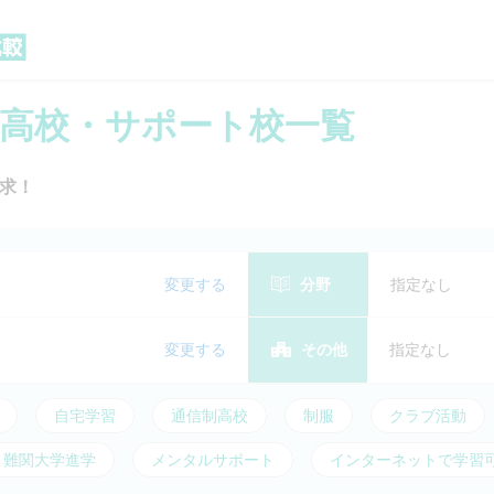
高校・サポート校一覧
資料
求！
追加し
料請求
変更する
分野
指定なし
変更する
その他
指定なし
自宅学習
通信制高校
制服
クラブ活動
難関大学進学
メンタルサポート
インターネットで学習