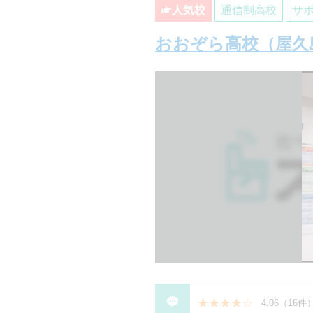
人気校
通信制高校
サ
おおぞら高校（屋久
4.06
（
16件