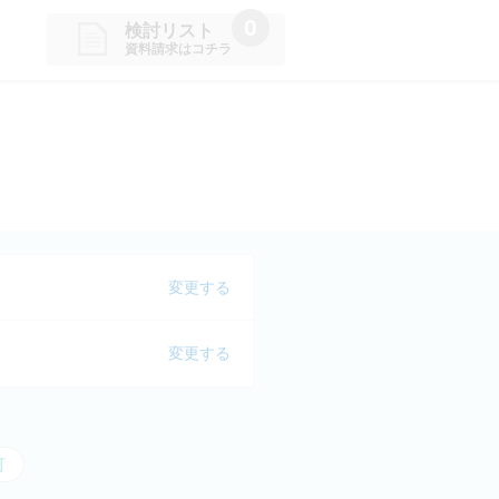
0
検討リスト
資料請求はコチラ
請求リストに追加しました
た学校を一覧で確認・まとめて資
できます
変更する
変更する
可