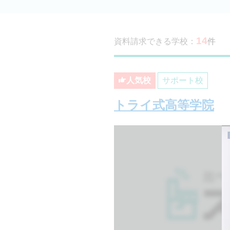
14
資料請求できる学校：
件
人気校
サポート校
トライ式高等学院