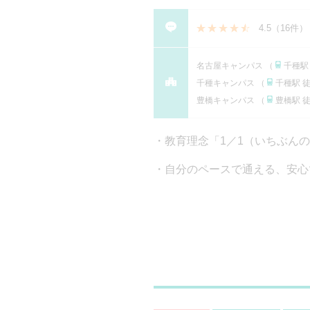
4.5
（
16件
）
名古屋キャンパス （
千種駅
千種キャンパス （
千種駅 
豊橋キャンパス （
豊橋駅 
教育理念「1／1（いちぶん
自分のペースで通える、安心