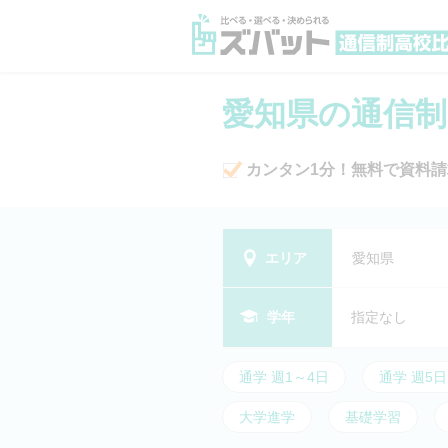
愛知県の通信制
カンタン1分！無料で資料請
エリア
愛知県
学年
指定なし
通学 週1～4日
通学 週5日
大学進学
基礎学習