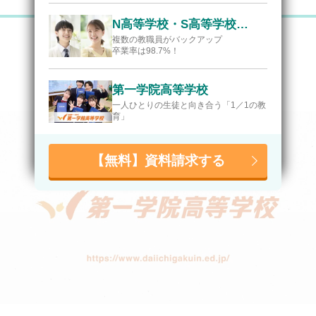
N高等学校・S高等学校・R高等学校
複数の教職員がバックアップ
卒業率は98.7%！
第一学院高等学校
一人ひとりの生徒と向き合う「1／1の教
育」
【無料】資料請求する