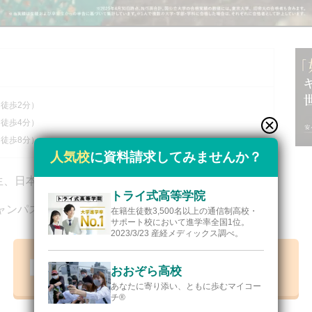
）
 徒歩2分）
 徒歩4分）
 徒歩8分）
人気校
に資料請求してみませんか？
高生、日本で一番選ばれている高校
トライ式高等学院
ャンパス！
在籍⽣徒数3,500名以上の通信制⾼校・
サポート校において進学率全国1位。
2023/3/23 産経メディックス調べ。
資料請求リストに追加【無料】
おおぞら高校
あなたに寄り添い、ともに歩むマイコー
チ®