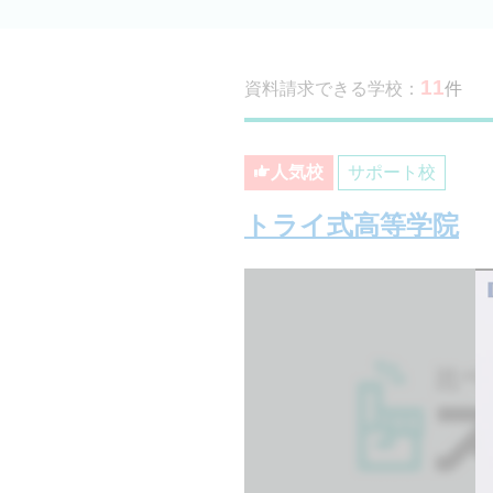
11
資料請求できる学校：
件
人気校
サポート校
トライ式高等学院