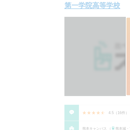
第一学院高等学校
4.5
（
16件
）
熊本キャンパス （
熊本城・