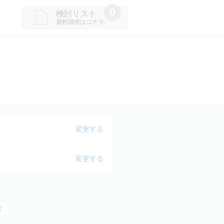
0
検討リスト
資料請求はコチラ
請求リストに追加しました
た学校を一覧で確認・まとめて資
できます
変更する
変更する
可