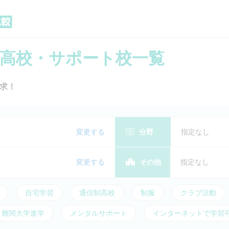
高校・サポート校一覧
資料
求！
追加し
料請求
変更する
分野
指定なし
変更する
その他
指定なし
自宅学習
通信制高校
制服
クラブ活動
難関大学進学
メンタルサポート
インターネットで学習