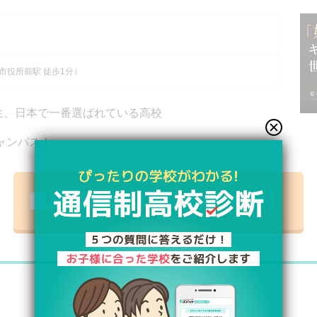
）
市役所前駅 徒歩1分）
高生、日本で一番選ばれている高校
ャンパス！
資料請求リストに追加【無料】