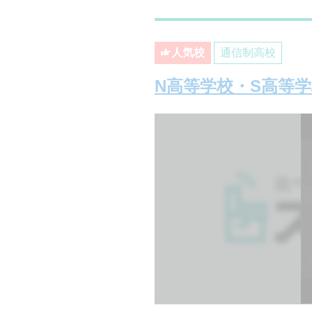
人気校
通信制高校
N高等学校・S高等