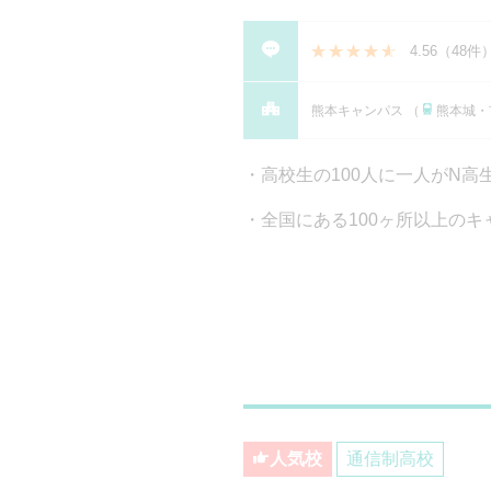
4.56
（
48件
熊本キャンパス （
熊本城・
高校生の100人に一人がN
全国にある100ヶ所以上のキ
人気校
通信制高校