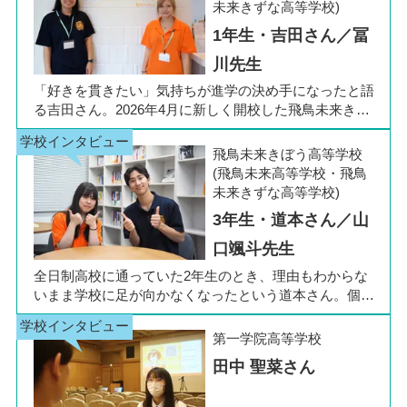
未来きずな高等学校)
1年生・吉田さん／冨
川先生
「好きを貫きたい」気持ちが進学の決め手になったと語
る吉田さん。2026年4月に新しく開校した飛鳥未来きぼ
う高等学校 柏キャンパスの1年生です。彼女は中学3年
生の公立入試直前に「自分らしく過ごしながら夢に近づ
飛鳥未来きぼう高等学校
ける環境を選びたい」と思い、進路変更を決意しまし
(飛鳥未来高等学校・飛鳥
た。今回は吉田さん、同キャンパスの冨川先生に、通信
未来きずな高等学校)
制高校の学校生活の様子や雰囲気、行事について語って
3年生・道本さん／山
いただきました。お互いの話からは、日々の何気ない会
話や行事を通じて育まれた、先生と生徒の温かな信頼関
口颯斗先生
係もうかがえました。
全日制高校に通っていた2年生のとき、理由もわからな
いまま学校に足が向かなくなったという道本さん。個別
相談会で感じた先生の「温かさ」を決め手に、飛鳥未来
きぼう高等学校の町田キャンパスへの転入を選びまし
第一学院高等学校
た。現在は同校に3年生として在籍しながら、オープン
田中 聖菜さん
キャンパスでは未来の後輩たちのサポート役「キャス
ト」として活躍しています。同校の山口颯斗先生ととも