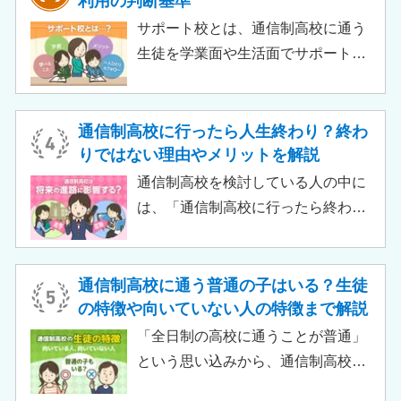
利用の判断基準
いって大学進学に不利になることは
サポート校とは、通信制高校に通う
ありません。中には、大学進学を想
生徒を学業面や生活面でサポートす
定したカリキュラムを用意している
る教育機関です。通信制高校へ通う
ケースも増えており、難関大学の合
生徒が、学校と合わせて利用するた
格実績を豊富にもつ学校もありま
め、サポート校のみでは高卒資格を
通信制高校に行ったら人生終わり？終わ
す。
取得できません。 ただし、個別の学
りではない理由やメリットを解説
習指導やスクールカウンセラーによ
通信制高校を検討している人の中に
る生活面での相談など手厚い支援が
は、「通信制高校に行ったら終わ
受けられるため、生徒がより楽しく
り」「通信制高校はやめとけ」とい
高校生活をおくるための助けとなる
うネガティブな情報を目にしたこと
でしょう。 この記事では、サポート
がある人もいるのではないでしょう
通信制高校に通う普通の子はいる？生徒
校の特徴や通信制高校との違い、メ
か。 結論から言うと、通信制高校に
の特徴や向いていない人の特徴まで解説
リット・デメリットについて解説し
行ったからといって「人生終了」で
「全日制の高校に通うことが普通」
ます。
は決してありません。通信制高校で
という思い込みから、通信制高校へ
は自分のペースで学べる、専門的な
の入学に不安や疑問をもつ人もいる