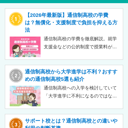
【2026年最新版】通信制高校の学費
は？無償化・支援制度で負担を抑える方
法
通信制高校の学費を徹底解説。就学
支援金などの公的制度で授業料が実
質無償化されるケースもあります。
この記事では、支給対象や支給額の
目安、申請時の注意点などをわかり
通信制高校から大学進学は不利？おすす
やすく解説します。費用負担を抑え
めの通信制高校5選も紹介
られるのでチェックしてみましょ
通信制高校への入学を検討していて
う。
「大学進学に不利になるのではない
か」「通信制高校から行ける大学は
ある？」と不安に思うご家庭もある
のではないでしょうか。 結論とし
サポート校とは？通信制高校との違いや
て、通信制高校に通っているからと