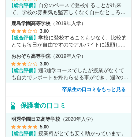
【総合評価】
自分のペースで登校することが出来
て、学校の雰囲気も堅苦しくなく自由なところが
魅力だと思います。
鹿島学園高等学校
（2019年入学）
3
.00
【総合評価】
学校に登校することも少なく、比較的
とても毎日が自由ですのでアルバイトに没頭して
ました。
おおぞら高等学院
（2019年入学）
3
.00
【総合評価】
週5通学コースでしたが授業がなくて
も自力でレポートを終わらせる事ができ、週2のコ
ースへ変更しました。
卒業生の口コミをもっと見る
保護者の口コミ
明秀学園日立高等学校
（2020年入学）
5
.00
【総合評価】
授業料がとても安く助かっています。