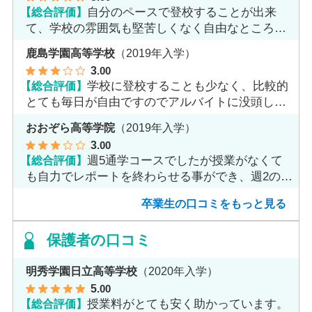
【総合評価】
自分のペースで登校することが出来
て、学校の雰囲気も堅苦しくなく自由なところが
魅力だと思います。
鹿島学園高等学校
（2019年入学）
3
.00
【総合評価】
学校に登校することも少なく、比較的
とても毎日が自由ですのでアルバイトに没頭して
ました。
おおぞら高等学院
（2019年入学）
3
.00
【総合評価】
週5通学コースでしたが授業がなくて
も自力でレポートを終わらせる事ができ、週2のコ
ースへ変更しました。
卒業生の口コミをもっと見る
保護者の口コミ
明秀学園日立高等学校
（2020年入学）
5
.00
【総合評価】
授業料がとても安く助かっています。