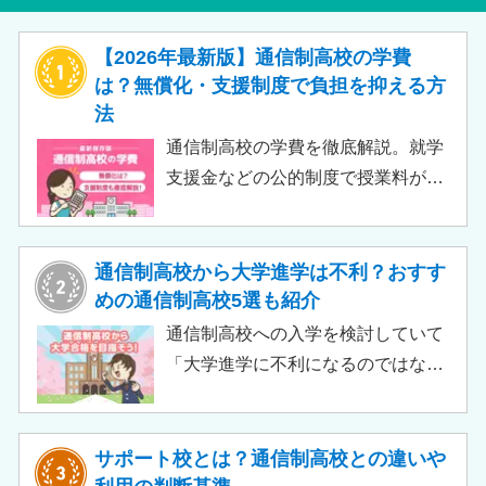
【2026年最新版】通信制高校の学費
は？無償化・支援制度で負担を抑える方
法
通信制高校の学費を徹底解説。就学
支援金などの公的制度で授業料が実
質無償化されるケースもあります。
この記事では、支給対象や支給額の
目安、申請時の注意点などをわかり
通信制高校から大学進学は不利？おすす
やすく解説します。費用負担を抑え
めの通信制高校5選も紹介
られるのでチェックしてみましょ
通信制高校への入学を検討していて
う。
「大学進学に不利になるのではない
か」「通信制高校から行ける大学は
ある？」と不安に思うご家庭もある
のではないでしょうか。 結論とし
サポート校とは？通信制高校との違いや
て、通信制高校に通っているからと