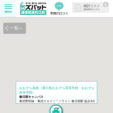
0
検討リスト
資料請求はコチラ
MENU
学校の口コミ
MENU
資料請求リストに追加しました
一覧へ
追加した学校を一覧で確認・まと
学校を探したい
めて資料請求できます
通信制高校について知りたい
はじめての方へ
よくある質問
おおぞら高校（屋久島おおぞら高等学校・おおぞら
高等学院）
掲載を希望される学校様へ
春日部キャンパス
東武野田線・東武スカイツリーライン 春日部駅 徒歩3分