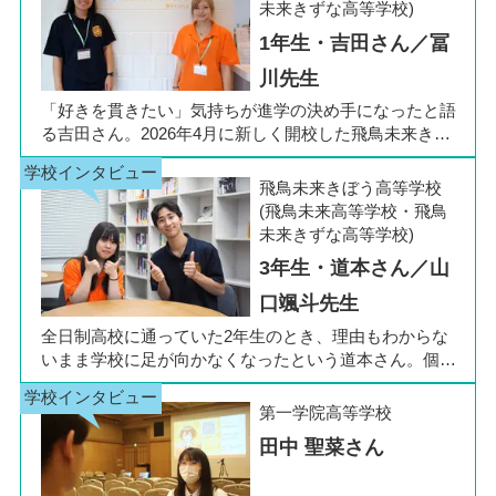
未来きずな高等学校)
1年生・吉田さん／冨
川先生
「好きを貫きたい」気持ちが進学の決め手になったと語
る吉田さん。2026年4月に新しく開校した飛鳥未来きぼ
う高等学校 柏キャンパスの1年生です。彼女は中学3年
生の公立入試直前に「自分らしく過ごしながら夢に近づ
飛鳥未来きぼう高等学校
ける環境を選びたい」と思い、進路変更を決意しまし
(飛鳥未来高等学校・飛鳥
た。今回は吉田さん、同キャンパスの冨川先生に、通信
未来きずな高等学校)
制高校の学校生活の様子や雰囲気、行事について語って
3年生・道本さん／山
いただきました。お互いの話からは、日々の何気ない会
話や行事を通じて育まれた、先生と生徒の温かな信頼関
口颯斗先生
係もうかがえました。
全日制高校に通っていた2年生のとき、理由もわからな
いまま学校に足が向かなくなったという道本さん。個別
相談会で感じた先生の「温かさ」を決め手に、飛鳥未来
きぼう高等学校の町田キャンパスへの転入を選びまし
第一学院高等学校
た。現在は同校に3年生として在籍しながら、オープン
田中 聖菜さん
キャンパスでは未来の後輩たちのサポート役「キャス
ト」として活躍しています。同校の山口颯斗先生ととも