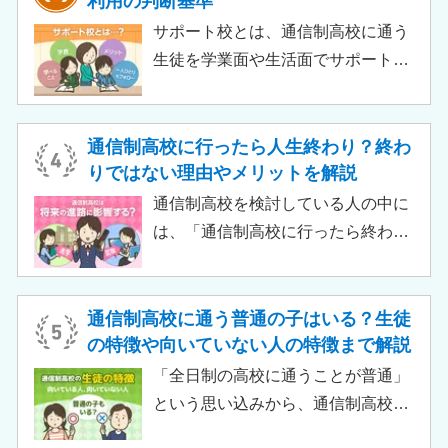
利用の判断基準
いって大学進学に不利になることは
サポート校とは、通信制高校に通う
ありません。中には、大学進学を想
生徒を学業面や生活面でサポートす
定したカリキュラムを用意している
る教育機関です。通信制高校へ通う
ケースも増えており、難関大学の合
生徒が、学校と合わせて利用するた
格実績を豊富にもつ学校もありま
め、サポート校のみでは高卒資格を
通信制高校に行ったら人生終わり？終わ
す。
取得できません。 ただし、個別の学
りではない理由やメリットを解説
習指導やスクールカウンセラーによ
通信制高校を検討している人の中に
る生活面での相談など手厚い支援が
は、「通信制高校に行ったら終わ
受けられるため、生徒がより楽しく
り」「通信制高校はやめとけ」とい
高校生活をおくるための助けとなる
うネガティブな情報を目にしたこと
でしょう。 この記事では、サポート
がある人もいるのではないでしょう
通信制高校に通う普通の子はいる？生徒
校の特徴や通信制高校との違い、メ
か。 結論から言うと、通信制高校に
の特徴や向いていない人の特徴まで解説
リット・デメリットについて解説し
行ったからといって「人生終了」で
「全日制の高校に通うことが普通」
ます。
は決してありません。通信制高校で
という思い込みから、通信制高校へ
は自分のペースで学べる、専門的な
の入学に不安や疑問をもつ人もいる