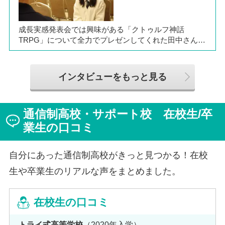
に、通信制ならではの人との関わりや、自分らしく過ご
せる学校生活について語ってくれました。
成長実感発表会では興味がある「クトゥルフ神話
TRPG」について全力でプレゼンしてくれた田中さん
は、全日制高校での生活の中で体調を崩し、12月に第一
学院高等学校へ転入してこられました。短期間でレポー
トやスクーリングをこなしながら、自分らしく過ごせる
インタビューをもっと見る
ようになった2か月を振り返ってお話いただきました。
「通信制高校は家で一人で勉強するもの」というイメー
ジを持っていた田中さんですが、キャンパスでフェロー
通信制高校・サポート校 在校生/卒
（先生）や仲間に囲まれる中で、その不安は希望へと変
わったと言います。
業生の口コミ
自分にあった通信制高校がきっと見つかる！在校
生や卒業生のリアルな声をまとめました。
在校生の口コミ
トライ式高等学校
（2020年入学）