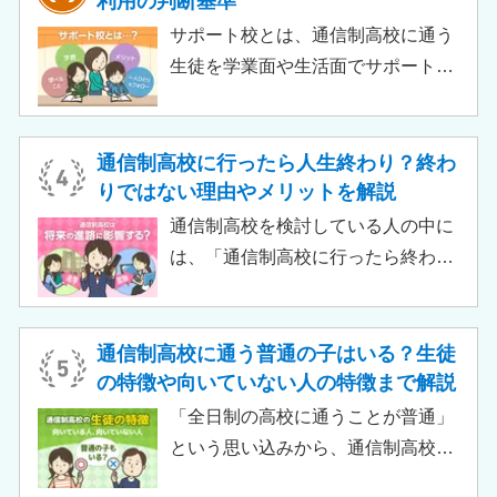
利用の判断基準
いって大学進学に不利になることは
サポート校とは、通信制高校に通う
ありません。中には、大学進学を想
生徒を学業面や生活面でサポートす
定したカリキュラムを用意している
る教育機関です。通信制高校へ通う
ケースも増えており、難関大学の合
生徒が、学校と合わせて利用するた
格実績を豊富にもつ学校もありま
め、サポート校のみでは高卒資格を
通信制高校に行ったら人生終わり？終わ
す。
取得できません。 ただし、個別の学
りではない理由やメリットを解説
習指導やスクールカウンセラーによ
通信制高校を検討している人の中に
る生活面での相談など手厚い支援が
は、「通信制高校に行ったら終わ
受けられるため、生徒がより楽しく
り」「通信制高校はやめとけ」とい
高校生活をおくるための助けとなる
うネガティブな情報を目にしたこと
でしょう。 この記事では、サポート
がある人もいるのではないでしょう
通信制高校に通う普通の子はいる？生徒
校の特徴や通信制高校との違い、メ
か。 結論から言うと、通信制高校に
の特徴や向いていない人の特徴まで解説
リット・デメリットについて解説し
行ったからといって「人生終了」で
「全日制の高校に通うことが普通」
ます。
は決してありません。通信制高校で
という思い込みから、通信制高校へ
は自分のペースで学べる、専門的な
の入学に不安や疑問をもつ人もいる