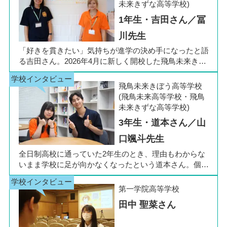
未来きずな高等学校)
1年生・吉田さん／冨
川先生
「好きを貫きたい」気持ちが進学の決め手になったと語
る吉田さん。2026年4月に新しく開校した飛鳥未来きぼ
う高等学校 柏キャンパスの1年生です。彼女は中学3年
生の公立入試直前に「自分らしく過ごしながら夢に近づ
飛鳥未来きぼう高等学校
ける環境を選びたい」と思い、進路変更を決意しまし
(飛鳥未来高等学校・飛鳥
た。今回は吉田さん、同キャンパスの冨川先生に、通信
未来きずな高等学校)
制高校の学校生活の様子や雰囲気、行事について語って
3年生・道本さん／山
いただきました。お互いの話からは、日々の何気ない会
話や行事を通じて育まれた、先生と生徒の温かな信頼関
口颯斗先生
係もうかがえました。
全日制高校に通っていた2年生のとき、理由もわからな
いまま学校に足が向かなくなったという道本さん。個別
相談会で感じた先生の「温かさ」を決め手に、飛鳥未来
きぼう高等学校の町田キャンパスへの転入を選びまし
第一学院高等学校
た。現在は同校に3年生として在籍しながら、オープン
田中 聖菜さん
キャンパスでは未来の後輩たちのサポート役「キャス
ト」として活躍しています。同校の山口颯斗先生ととも