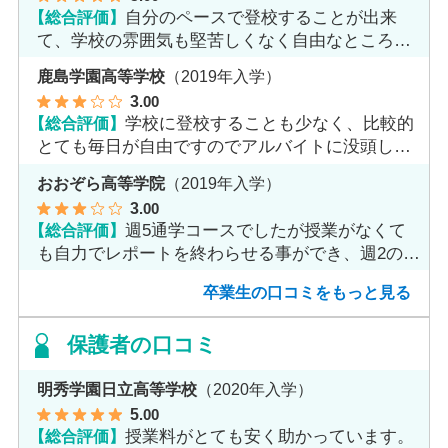
【総合評価】
自分のペースで登校することが出来
て、学校の雰囲気も堅苦しくなく自由なところが
魅力だと思います。
鹿島学園高等学校
（2019年入学）
3
.00
【総合評価】
学校に登校することも少なく、比較的
とても毎日が自由ですのでアルバイトに没頭して
ました。
おおぞら高等学院
（2019年入学）
3
.00
【総合評価】
週5通学コースでしたが授業がなくて
も自力でレポートを終わらせる事ができ、週2のコ
ースへ変更しました。
卒業生の口コミをもっと見る
保護者の口コミ
明秀学園日立高等学校
（2020年入学）
5
.00
【総合評価】
授業料がとても安く助かっています。