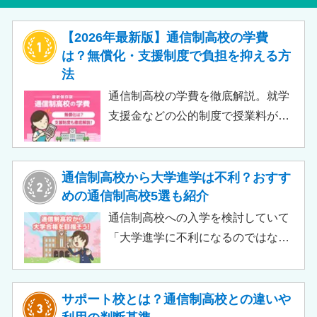
【2026年最新版】通信制高校の学費
は？無償化・支援制度で負担を抑える方
法
通信制高校の学費を徹底解説。就学
支援金などの公的制度で授業料が実
質無償化されるケースもあります。
この記事では、支給対象や支給額の
目安、申請時の注意点などをわかり
通信制高校から大学進学は不利？おすす
やすく解説します。費用負担を抑え
めの通信制高校5選も紹介
られるのでチェックしてみましょ
通信制高校への入学を検討していて
う。
「大学進学に不利になるのではない
か」「通信制高校から行ける大学は
ある？」と不安に思うご家庭もある
のではないでしょうか。 結論とし
サポート校とは？通信制高校との違いや
て、通信制高校に通っているからと