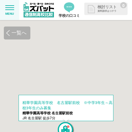
0
検討リスト
資料請求はコチラ
MENU
学校の口コミ
MENU
資料請求リストに追加しました
一覧へ
追加した学校を一覧で確認・まと
学校を探したい
めて資料請求できます
通信制高校について知りたい
はじめての方へ
よくある質問
精華学園高等学校 名古屋駅前校 ※中学3年生～高
校3年生のみ募集
掲載を希望される学校様へ
精華学園高等学校 名古屋駅前校
JR 名古屋駅 徒歩7分