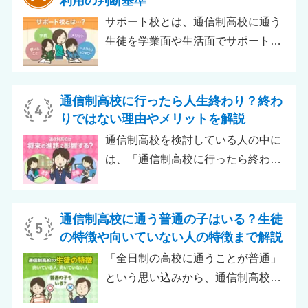
利用の判断基準
いって大学進学に不利になることは
サポート校とは、通信制高校に通う
ありません。中には、大学進学を想
生徒を学業面や生活面でサポートす
定したカリキュラムを用意している
る教育機関です。通信制高校へ通う
ケースも増えており、難関大学の合
生徒が、学校と合わせて利用するた
格実績を豊富にもつ学校もありま
め、サポート校のみでは高卒資格を
通信制高校に行ったら人生終わり？終わ
す。
取得できません。 ただし、個別の学
りではない理由やメリットを解説
習指導やスクールカウンセラーによ
通信制高校を検討している人の中に
る生活面での相談など手厚い支援が
は、「通信制高校に行ったら終わ
受けられるため、生徒がより楽しく
り」「通信制高校はやめとけ」とい
高校生活をおくるための助けとなる
うネガティブな情報を目にしたこと
でしょう。 この記事では、サポート
がある人もいるのではないでしょう
通信制高校に通う普通の子はいる？生徒
校の特徴や通信制高校との違い、メ
か。 結論から言うと、通信制高校に
の特徴や向いていない人の特徴まで解説
リット・デメリットについて解説し
行ったからといって「人生終了」で
「全日制の高校に通うことが普通」
ます。
は決してありません。通信制高校で
という思い込みから、通信制高校へ
は自分のペースで学べる、専門的な
の入学に不安や疑問をもつ人もいる