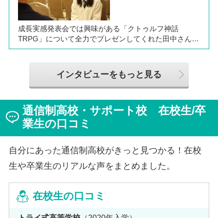
に、通信制ならではの人との関わりや、自分らしく過ご
せる学校生活について語ってくれました。
成長実感発表会では興味がある「クトゥルフ神話
TRPG」について全力でプレゼンしてくれた田中さん
は、全日制高校での生活の中で体調を崩し、12月に第一
学院高等学校へ転入してこられました。短期間でレポー
トやスクーリングをこなしながら、自分らしく過ごせる
インタビューをもっと見る
ようになった2か月を振り返ってお話いただきました。
「通信制高校は家で一人で勉強するもの」というイメー
ジを持っていた田中さんですが、キャンパスでフェロー
通信制高校・サポート校 在校生/卒
（先生）や仲間に囲まれる中で、その不安は希望へと変
わったと言います。
業生の口コミ
自分にあった通信制高校がきっと見つかる！在校
生や卒業生のリアルな声をまとめました。
在校生の口コミ
トライ式高等学校
（2020年入学）