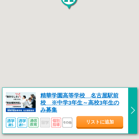
精華学園高等学校 名古屋駅前
校 ※中学3年生～高校3年生の
み募集
リストに追加