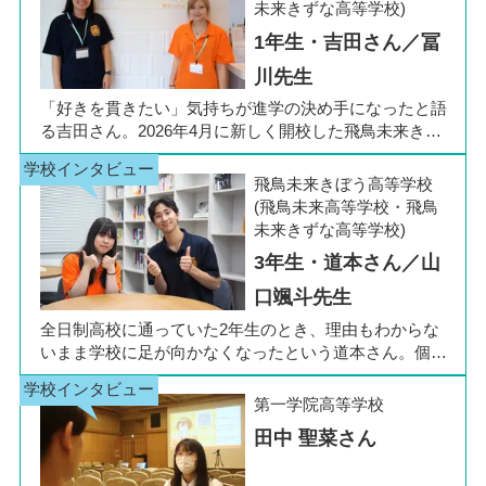
未来きずな高等学校)
1年生・吉田さん／冨
川先生
「好きを貫きたい」気持ちが進学の決め手になったと語
る吉田さん。2026年4月に新しく開校した飛鳥未来きぼ
う高等学校 柏キャンパスの1年生です。彼女は中学3年
生の公立入試直前に「自分らしく過ごしながら夢に近づ
飛鳥未来きぼう高等学校
ける環境を選びたい」と思い、進路変更を決意しまし
(飛鳥未来高等学校・飛鳥
た。今回は吉田さん、同キャンパスの冨川先生に、通信
未来きずな高等学校)
制高校の学校生活の様子や雰囲気、行事について語って
3年生・道本さん／山
いただきました。お互いの話からは、日々の何気ない会
話や行事を通じて育まれた、先生と生徒の温かな信頼関
口颯斗先生
係もうかがえました。
全日制高校に通っていた2年生のとき、理由もわからな
いまま学校に足が向かなくなったという道本さん。個別
相談会で感じた先生の「温かさ」を決め手に、飛鳥未来
きぼう高等学校の町田キャンパスへの転入を選びまし
第一学院高等学校
た。現在は同校に3年生として在籍しながら、オープン
田中 聖菜さん
キャンパスでは未来の後輩たちのサポート役「キャス
ト」として活躍しています。同校の山口颯斗先生ととも