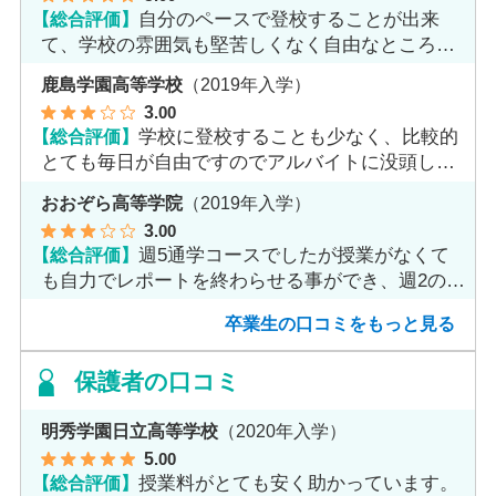
【総合評価】
自分のペースで登校することが出来
て、学校の雰囲気も堅苦しくなく自由なところが
魅力だと思います。
鹿島学園高等学校
（2019年入学）
3
.00
【総合評価】
学校に登校することも少なく、比較的
とても毎日が自由ですのでアルバイトに没頭して
ました。
おおぞら高等学院
（2019年入学）
3
.00
【総合評価】
週5通学コースでしたが授業がなくて
も自力でレポートを終わらせる事ができ、週2のコ
ースへ変更しました。
卒業生の口コミをもっと見る
保護者の口コミ
明秀学園日立高等学校
（2020年入学）
5
.00
【総合評価】
授業料がとても安く助かっています。