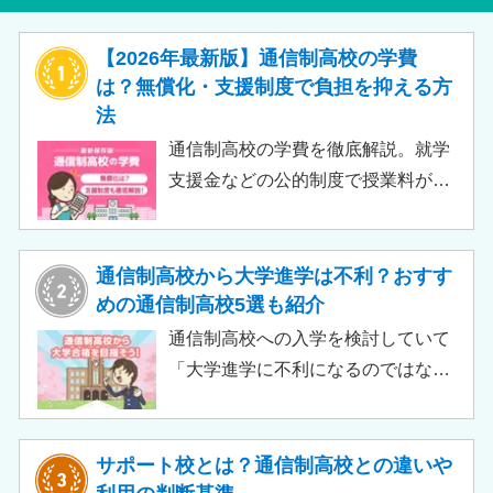
【2026年最新版】通信制高校の学費
は？無償化・支援制度で負担を抑える方
法
通信制高校の学費を徹底解説。就学
支援金などの公的制度で授業料が実
質無償化されるケースもあります。
この記事では、支給対象や支給額の
目安、申請時の注意点などをわかり
通信制高校から大学進学は不利？おすす
やすく解説します。費用負担を抑え
めの通信制高校5選も紹介
られるのでチェックしてみましょ
通信制高校への入学を検討していて
う。
「大学進学に不利になるのではない
か」「通信制高校から行ける大学は
ある？」と不安に思うご家庭もある
のではないでしょうか。 結論とし
サポート校とは？通信制高校との違いや
て、通信制高校に通っているからと