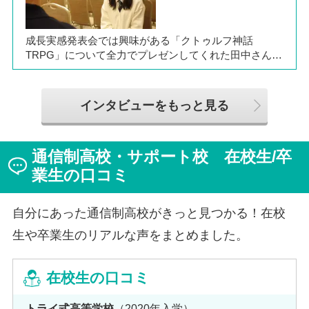
に、通信制ならではの人との関わりや、自分らしく過ご
せる学校生活について語ってくれました。
成長実感発表会では興味がある「クトゥルフ神話
TRPG」について全力でプレゼンしてくれた田中さん
は、全日制高校での生活の中で体調を崩し、12月に第一
学院高等学校へ転入してこられました。短期間でレポー
トやスクーリングをこなしながら、自分らしく過ごせる
インタビューをもっと見る
ようになった2か月を振り返ってお話いただきました。
「通信制高校は家で一人で勉強するもの」というイメー
ジを持っていた田中さんですが、キャンパスでフェロー
通信制高校・サポート校 在校生/卒
（先生）や仲間に囲まれる中で、その不安は希望へと変
わったと言います。
業生の口コミ
自分にあった通信制高校がきっと見つかる！在校
生や卒業生のリアルな声をまとめました。
在校生の口コミ
トライ式高等学校
（2020年入学）