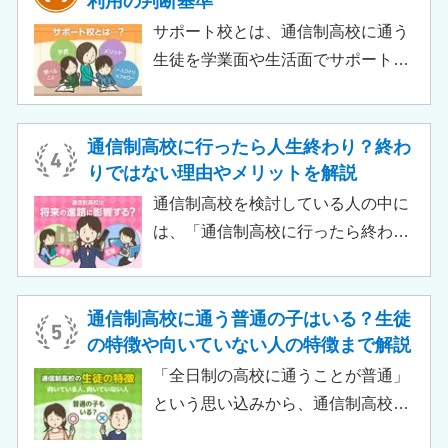
利用の判断基準
いって大学進学に不利になることは
サポート校とは、通信制高校に通う
ありません。中には、大学進学を想
生徒を学業面や生活面でサポートす
定したカリキュラムを用意している
る教育機関です。通信制高校へ通う
ケースも増えており、難関大学の合
生徒が、学校と合わせて利用するた
格実績を豊富にもつ学校もありま
め、サポート校のみでは高卒資格を
通信制高校に行ったら人生終わり？終わ
す。
取得できません。 ただし、個別の学
りではない理由やメリットを解説
習指導やスクールカウンセラーによ
通信制高校を検討している人の中に
る生活面での相談など手厚い支援が
は、「通信制高校に行ったら終わ
受けられるため、生徒がより楽しく
り」「通信制高校はやめとけ」とい
高校生活をおくるための助けとなる
うネガティブな情報を目にしたこと
でしょう。 この記事では、サポート
がある人もいるのではないでしょう
通信制高校に通う普通の子はいる？生徒
校の特徴や通信制高校との違い、メ
か。 結論から言うと、通信制高校に
の特徴や向いていない人の特徴まで解説
リット・デメリットについて解説し
行ったからといって「人生終了」で
「全日制の高校に通うことが普通」
ます。
は決してありません。通信制高校で
という思い込みから、通信制高校へ
は自分のペースで学べる、専門的な
の入学に不安や疑問をもつ人もいる