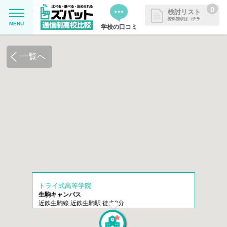
0
検討リスト
資料請求はコチラ
MENU
学校の口コミ
MENU
資料請求リストに追加しました
一覧へ
追加した学校を一覧で確認・まと
学校を探したい
めて資料請求できます
通信制高校について知りたい
はじめての方へ
よくある質問
トライ式高等学院
掲載を希望される学校様へ
生駒キャンパス
近鉄生駒線 近鉄生駒駅 徒歩2分