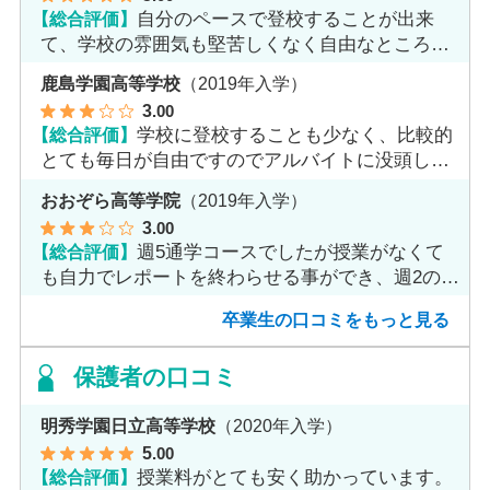
【総合評価】
自分のペースで登校することが出来
て、学校の雰囲気も堅苦しくなく自由なところが
魅力だと思います。
鹿島学園高等学校
（2019年入学）
3
.00
【総合評価】
学校に登校することも少なく、比較的
とても毎日が自由ですのでアルバイトに没頭して
ました。
おおぞら高等学院
（2019年入学）
3
.00
【総合評価】
週5通学コースでしたが授業がなくて
も自力でレポートを終わらせる事ができ、週2のコ
ースへ変更しました。
卒業生の口コミをもっと見る
保護者の口コミ
明秀学園日立高等学校
（2020年入学）
5
.00
【総合評価】
授業料がとても安く助かっています。