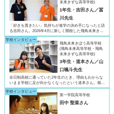
未来きずな高等学校)
1年生・吉田さん／冨
川先生
「好きを貫きたい」気持ちが進学の決め手になったと語
る吉田さん。2026年4月に新しく開校した飛鳥未来きぼ
う高等学校 柏キャンパスの1年生です。彼女は中学3年
生の公立入試直前に「自分らしく過ごしながら夢に近づ
飛鳥未来きぼう高等学校
ける環境を選びたい」と思い、進路変更を決意しまし
(飛鳥未来高等学校・飛鳥
た。今回は吉田さん、同キャンパスの冨川先生に、通信
未来きずな高等学校)
制高校の学校生活の様子や雰囲気、行事について語って
3年生・道本さん／山
いただきました。お互いの話からは、日々の何気ない会
話や行事を通じて育まれた、先生と生徒の温かな信頼関
口颯斗先生
係もうかがえました。
全日制高校に通っていた2年生のとき、理由もわからな
いまま学校に足が向かなくなったという道本さん。個別
相談会で感じた先生の「温かさ」を決め手に、飛鳥未来
きぼう高等学校の町田キャンパスへの転入を選びまし
第一学院高等学校
た。現在は同校に3年生として在籍しながら、オープン
田中 聖菜さん
キャンパスでは未来の後輩たちのサポート役「キャス
ト」として活躍しています。同校の山口颯斗先生ととも