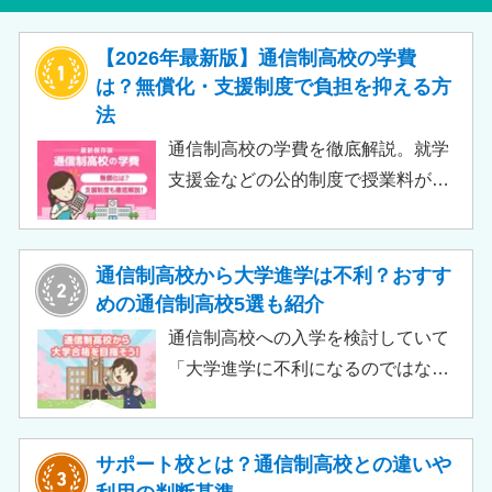
【2026年最新版】通信制高校の学費
は？無償化・支援制度で負担を抑える方
法
通信制高校の学費を徹底解説。就学
支援金などの公的制度で授業料が実
質無償化されるケースもあります。
この記事では、支給対象や支給額の
目安、申請時の注意点などをわかり
通信制高校から大学進学は不利？おすす
やすく解説します。費用負担を抑え
めの通信制高校5選も紹介
られるのでチェックしてみましょ
通信制高校への入学を検討していて
う。
「大学進学に不利になるのではない
か」「通信制高校から行ける大学は
ある？」と不安に思うご家庭もある
のではないでしょうか。 結論とし
サポート校とは？通信制高校との違いや
て、通信制高校に通っているからと