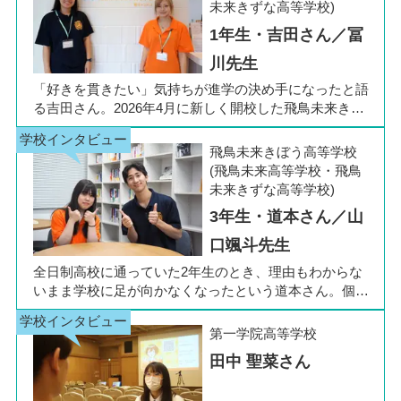
未来きずな高等学校)
1年生・吉田さん／冨
川先生
「好きを貫きたい」気持ちが進学の決め手になったと語
る吉田さん。2026年4月に新しく開校した飛鳥未来きぼ
う高等学校 柏キャンパスの1年生です。彼女は中学3年
生の公立入試直前に「自分らしく過ごしながら夢に近づ
飛鳥未来きぼう高等学校
ける環境を選びたい」と思い、進路変更を決意しまし
(飛鳥未来高等学校・飛鳥
た。今回は吉田さん、同キャンパスの冨川先生に、通信
未来きずな高等学校)
制高校の学校生活の様子や雰囲気、行事について語って
3年生・道本さん／山
いただきました。お互いの話からは、日々の何気ない会
話や行事を通じて育まれた、先生と生徒の温かな信頼関
口颯斗先生
係もうかがえました。
全日制高校に通っていた2年生のとき、理由もわからな
いまま学校に足が向かなくなったという道本さん。個別
相談会で感じた先生の「温かさ」を決め手に、飛鳥未来
きぼう高等学校の町田キャンパスへの転入を選びまし
第一学院高等学校
た。現在は同校に3年生として在籍しながら、オープン
田中 聖菜さん
キャンパスでは未来の後輩たちのサポート役「キャス
ト」として活躍しています。同校の山口颯斗先生ととも