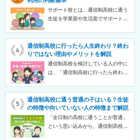
利用の判断基準
いって大学進学に不利になることは
サポート校とは、通信制高校に通う
ありません。中には、大学進学を想
生徒を学業面や生活面でサポートす
定したカリキュラムを用意している
る教育機関です。通信制高校へ通う
ケースも増えており、難関大学の合
生徒が、学校と合わせて利用するた
格実績を豊富にもつ学校もありま
め、サポート校のみでは高卒資格を
通信制高校に行ったら人生終わり？終わ
す。
取得できません。 ただし、個別の学
りではない理由やメリットを解説
習指導やスクールカウンセラーによ
通信制高校を検討している人の中に
る生活面での相談など手厚い支援が
は、「通信制高校に行ったら終わ
受けられるため、生徒がより楽しく
り」「通信制高校はやめとけ」とい
高校生活をおくるための助けとなる
うネガティブな情報を目にしたこと
でしょう。 この記事では、サポート
がある人もいるのではないでしょう
通信制高校に通う普通の子はいる？生徒
校の特徴や通信制高校との違い、メ
か。 結論から言うと、通信制高校に
の特徴や向いていない人の特徴まで解説
リット・デメリットについて解説し
行ったからといって「人生終了」で
「全日制の高校に通うことが普通」
ます。
は決してありません。通信制高校で
という思い込みから、通信制高校へ
は自分のペースで学べる、専門的な
の入学に不安や疑問をもつ人もいる