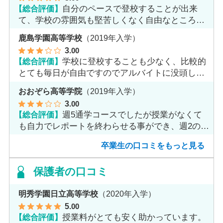
【総合評価】
自分のペースで登校することが出来
て、学校の雰囲気も堅苦しくなく自由なところが
魅力だと思います。
鹿島学園高等学校
（2019年入学）
3
.00
【総合評価】
学校に登校することも少なく、比較的
とても毎日が自由ですのでアルバイトに没頭して
ました。
おおぞら高等学院
（2019年入学）
3
.00
【総合評価】
週5通学コースでしたが授業がなくて
も自力でレポートを終わらせる事ができ、週2のコ
ースへ変更しました。
卒業生の口コミをもっと見る
保護者の口コミ
明秀学園日立高等学校
（2020年入学）
5
.00
【総合評価】
授業料がとても安く助かっています。