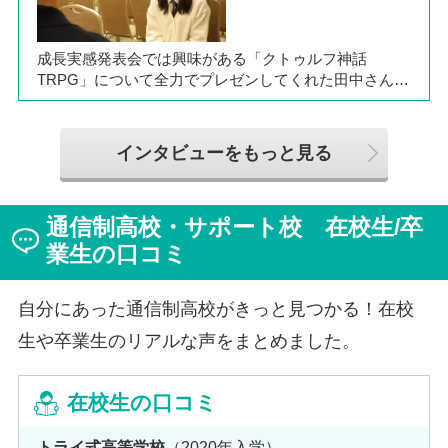
に、通信制ならではの人との関わりや、自分らしく過ご
せる学校生活について語ってくれました。
成長実感発表会では興味がある「クトゥルフ神話
TRPG」について全力でプレゼンしてくれた田中さん
は、全日制高校での生活の中で体調を崩し、12月に第一
学院高等学校へ転入してこられました。短期間でレポー
トやスクーリングをこなしながら、自分らしく過ごせる
インタビューをもっと見る
ようになった2か月を振り返ってお話いただきました。
「通信制高校は家で一人で勉強するもの」というイメー
ジを持っていた田中さんですが、キャンパスでフェロー
通信制高校・サポート校 在校生/卒
（先生）や仲間に囲まれる中で、その不安は希望へと変
わったと言います。
業生の口コミ
自分にあった通信制高校がきっと見つかる！在校
生や卒業生のリアルな声をまとめました。
在校生の口コミ
トライ式高等学校
（2020年入学）