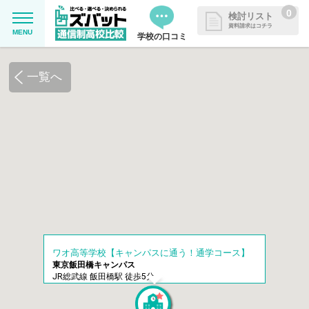
0
検討リスト
資料請求はコチラ
MENU
学校の口コミ
MENU
資料請求リストに追加しました
一覧へ
追加した学校を一覧で確認・まと
学校を探したい
めて資料請求できます
通信制高校について知りたい
はじめての方へ
よくある質問
ワオ高等学校【キャンパスに通う！通学コース】
掲載を希望される学校様へ
東京飯田橋キャンパス
JR総武線 飯田橋駅 徒歩5分