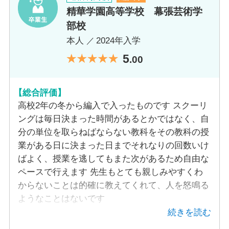
精華学園高等学校 幕張芸術学
スクーリング会場／日数／形態
部校
／形態：自校舎完結型のスクーリング
本人
2024年入学
5
.00
教室数
4
【総合評価】
高校2年の冬から編入で入ったものです スクーリ
自習室
ングは毎日決まった時間があるとかではなく、自
分の単位を取らねばならない教科をその教科の授
あり
業がある日に決まった日までそれなりの回数いけ
ばよく、授業を逃してもまた次があるため自由な
PC台数
ペースで行えます 先生もとても親しみやすくわ
からないことは的確に教えてくれて、人を怒鳴る
20
ようなことはないです
続きを読む