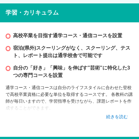
学習・カリキュラム
高校卒業を目指す通学コース・通信コースを設置
宿泊(県外)スクーリングがなく、スクーリング、テス
ト、レポート提出は通学校舎で可能です
自分の「好き」「興味」を伸ばす”芸術”に特化した3
つの専門コースを設置
通学コース・通信コースは自分のライフスタイルに合わせた登校
で高校卒業資格に必要な単位を取得するコースです。 各教科の講
師が毎日いますので、学習指導を受けながら、課題レポートを作
成することができます。
専門コースは「マンガ・イラストコース」「動画クリエイターコ
続きを読む
ース」「美術大学進学コース」「K-POPコース」の4つの専門コ
ースを設置しています。専門コースでは、各業界で活躍する講師
からレクチャーを受けることが可能です。自分の「好き」「興