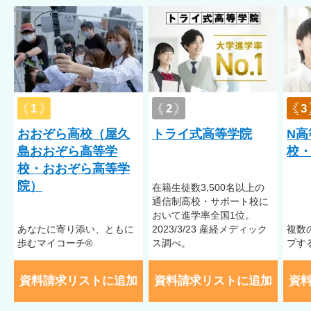
1
2
3
おおぞら高校（屋久
トライ式高等学院
N高
島おおぞら高等学
校・
校・おおぞら高等学
院）
在籍⽣徒数3,500名以上の
通信制⾼校・サポート校に
おいて進学率全国1位。
あなたに寄り添い、ともに
2023/3/23 産経メディック
複数
歩むマイコーチ®
ス調べ。
プす
資料請求リストに追加
資料請求リストに追加
資