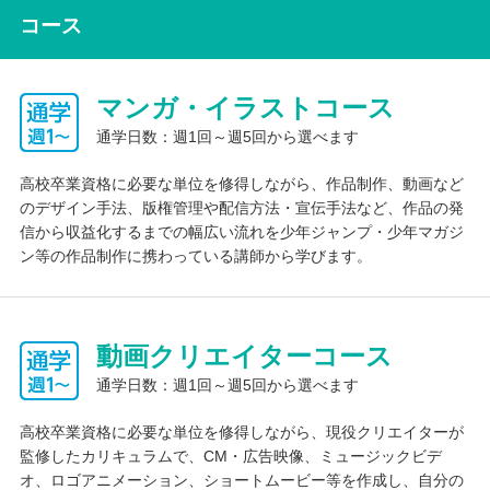
味」を伸ばし、将来の仕事に繋げる貴重な体験がたくさん詰まっ
コース
ています。
マンガ・イラストコース
インターネット学習
タブレット端末の貸与をしています。レポート提出と質問はWeb
通学日数：週1回～週5回から選べます
からも可能です。
教科書に合わせたインターネット講座、スタディサプリ等も提供
高校卒業資格に必要な単位を修得しながら、作品制作、動画など
しています。
のデザイン手法、版権管理や配信方法・宣伝手法など、作品の発
信から収益化するまでの幅広い流れを少年ジャンプ・少年マガジ
ン等の作品制作に携わっている講師から学びます。
基礎学習
中学校範囲の学び直し
入学前サポート
動画クリエイターコース
英語と数学は高校の内容から学習する履修と基本的な計算能力や
通学日数：週1回～週5回から選べます
英文法の確認から学習する履修の２つの履修パターンから選択す
ることが可能です。どちらを選んでも３年間で高校卒業に変わり
高校卒業資格に必要な単位を修得しながら、現役クリエイターが
ありません。レポート提出日には、不安が残る問題等を確認する
監修したカリキュラムで、CM・広告映像、ミュージックビデ
ことができるレポートサポートを開講しています。
オ、ロゴアニメーション、ショートムービー等を作成し、自分の