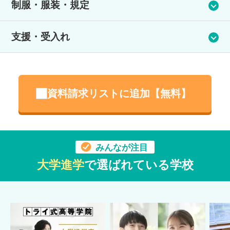
制服・服装・規定
策・就職活動支援・自己理解等の幅広いイベントを実施してい
ます。
精華学園高等学校オリジナルの制服を用意しています。制服着
支援・受入れ
用/私服通学を自由に選択できます。
生活サポート・メンタルケア
幕張芸術学部校の在校生には不登校を経験している生徒もいま
資料請求リストに追加【無料】
す。その生徒たちが通える秘密は、自分がやりたいこと（マン
ガ、デッサン、動画編集等）ができることと、自分のペースで
通うことができるからです。周囲に合わせることや周囲を気遣
うことが得意な生徒が多く、皆とても気持ちの優しい生徒で
す。だからこそ、少し気持ちが疲れたときや落ち込むときもあ
みんなが注目
ります。“先生たちが声をかけてくれるから、通いやすくなっ
大学進学
で選ばれている学校
た”や“先生と話せて気持ちが楽になった”と話す生徒もいます。
カウンセラーや専門家はいませんが、生徒の気持ちや表情の変
化に敏感な教職員がいます。友達を作りたいと希望する場合に
は、月に１度レクリエーションで交流することが可能です。
午後スタートカリキュラム