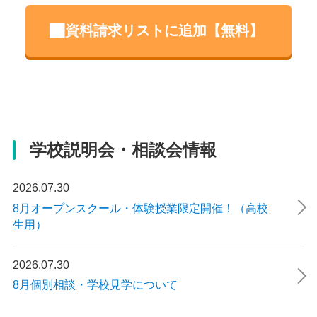
資料請求リストに追加【無料】
住所
千葉県千葉市美浜区中瀬1-3幕張テクノガーデンD棟7階
電話番号
043-307-5845
学校説明会・相談会情報
アクセス
2026.07.30
8月オープンスクール・体験授業限定開催！（高校
JR 海浜幕張駅 徒歩5分
生用）
教員コメント
2026.07.30
幕張芸術学部校では、生徒ひとりひとりが自
8月個別相談・学校見学について
分らしく、自分のペースで学習を進め、自分
のペースで高校に通うために教職員がサポー