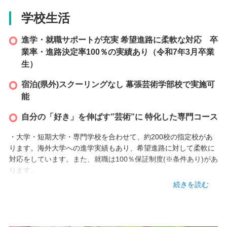
本校情報
学校生活
千葉県千葉市美浜区中瀬1-3幕張テクノガーデンD棟7階
進学・就職サポートが充実 希望進路に柔軟な対応 卒
業率・進路決定率100％の実績あり（令和7年3月卒業
TEL
生）
043-307-5845
宿泊(県外)スクーリングなし 幕張芸術学部校で実施可
アクセス
能
・JR 海浜幕張駅 徒歩5分
自分の「好き」を伸ばす”芸術”に 特化した専門コース
・大学・短期大学・専門学校を合わせて、約200校の指定校があ
ります。海外大学への進学実績もあり、希望進路に対して柔軟に
対応をしています。また、就職は100％保証制度(※条件あり)があ
ります。
続きを読む
・テストやスクーリングで本校所在地に行くことなく、当校のみ
で単位認定に関する教育活動が完結します。スクーリングで遠方
に出向くための生徒の精神的ストレスは発生しませんし、スクー
リング費用として学費とは別の費用負担も必要ありません。 な