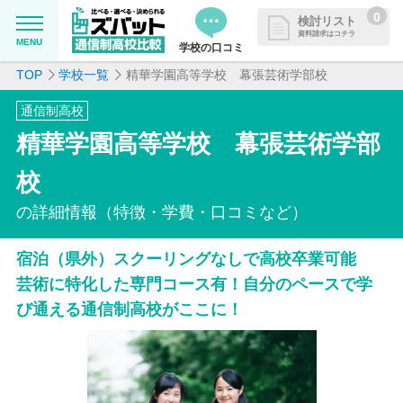
0
検討リスト
資料請求はコチラ
MENU
学校の口コミ
TOP
学校一覧
精華学園高等学校 幕張芸術学部校
MENU
資料請求リストに追加しました
通信制高校
追加した学校を一覧で確認・まと
学校を探したい
精華学園高等学校 幕張芸術学部
めて資料請求できます
通信制高校について知りたい
校
の詳細情報（特徴・学費・口コミなど）
はじめての方へ
宿泊（県外）スクーリングなしで高校卒業可能
よくある質問
芸術に特化した専門コース有！自分のペースで学
び通える通信制高校がここに！
掲載を希望される学校様へ