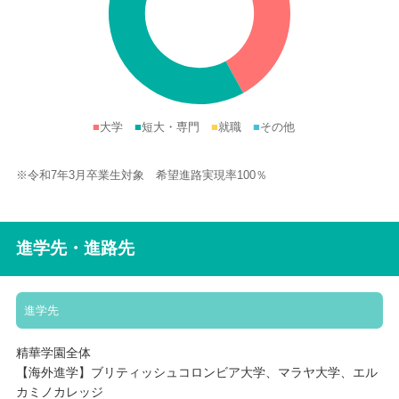
■
大学
■
短大・専門
■
就職
■
その他
※令和7年3月卒業生対象 希望進路実現率100％
進学先・進路先
進学先
精華学園全体
【海外進学】ブリティッシュコロンビア大学、マラヤ大学、エル
カミノカレッジ