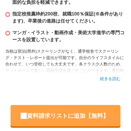
面的な負担を軽減できます。
指定校推薦枠約200校、就職100％保証(※条件があり
ます)、卒業後の進路は任せてください。
マンガ・イラスト・動画作成・美術大学進学の専門コ
ースを設置しています。
当校は宿泊(県外)スクーリングがなく、通学校舎でスクーリン
グ・テスト・レポート提出が可能です。自分のライフスタイルに
合わせて、いつ登校しても大丈夫です。各クラス少人数のため、
アットホームで楽しい高校生活を過ごすことができます。通信制
高校課程のみで入学することも可能ですが、“芸術”に特化した専
続きを読む
門コースを受講して、自分の「好き」「興味」のあるスキルを伸
ばしてみませんか？
設立
資料請求リストに追加【無料】
2023 年