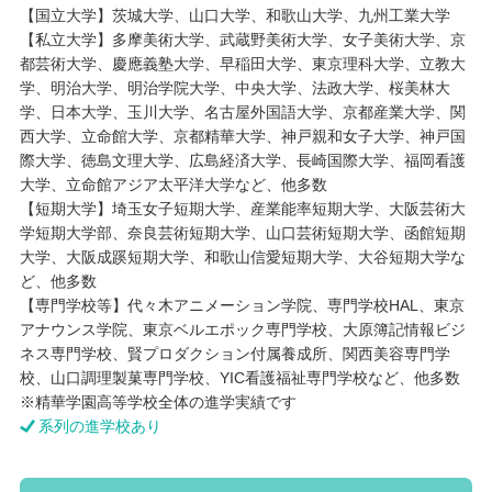
【国立大学】茨城大学、山口大学、和歌山大学、九州工業大学
【私立大学】多摩美術大学、武蔵野美術大学、女子美術大学、京
都芸術大学、慶應義塾大学、早稲田大学、東京理科大学、立教大
学、明治大学、明治学院大学、中央大学、法政大学、桜美林大
学、日本大学、玉川大学、名古屋外国語大学、京都産業大学、関
西大学、立命館大学、京都精華大学、神戸親和女子大学、神戸国
際大学、徳島文理大学、広島経済大学、長崎国際大学、福岡看護
大学、立命館アジア太平洋大学など、他多数
【短期大学】埼玉女子短期大学、産業能率短期大学、大阪芸術大
学短期大学部、奈良芸術短期大学、山口芸術短期大学、函館短期
大学、大阪成蹊短期大学、和歌山信愛短期大学、大谷短期大学な
ど、他多数
【専門学校等】代々木アニメーション学院、専門学校HAL、東京
アナウンス学院、東京ベルエポック専門学校、大原簿記情報ビジ
ネス専門学校、賢プロダクション付属養成所、関西美容専門学
校、山口調理製菓専門学校、YIC看護福祉専門学校など、他多数
※精華学園高等学校全体の進学実績です
系列の進学校あり