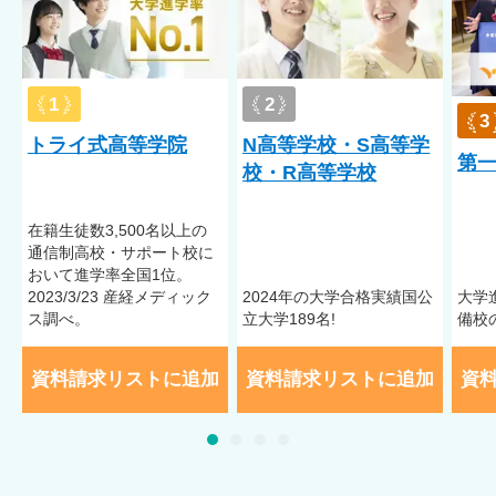
受入実績
不登校／アスペルガー症候群（AS）／自閉症スペクトラム
1
2
（ASD）／注意欠陥多動性障害（ADHD）／起立性調節障害／う
3
つ病
トライ式高等学院
N高等学校・S高等学
第
校・R高等学校
※※受入実績は、受入れを確定するものではありません。症状
によって異なりますので、詳しくは学校へお問い合わせくださ
い。受入実績は、受入れを確定するものではありません。症状
在籍⽣徒数3,500名以上の
によって異なりますので、詳しくは学校へお問い合わせくださ
通信制⾼校・サポート校に
い。
おいて進学率全国1位。
2023/3/23 産経メディック
2024年の大学合格実績国公
大学
ス調べ。
立大学189名!
備校
資料請求リストに追加
資料請求リストに追加
資