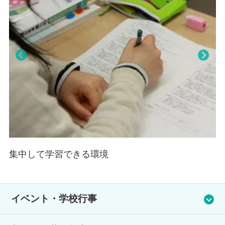
お、国からの就学支援金や通学定期をはじめとした各種学生割引
の対象校です。
・「マンガ・イラストコース」「動画クリエイターコース」「美
術大学進学コース」の3つの専門コースを設置しています。専門
コースでは、各業界で活躍する講師からレクチャーを受けること
Pre
Nex
が可能です。自分の「好き」「興味」を伸ばし、将来の仕事に繋
viou
t
げる貴重な体験がたくさん詰まっています。
s
集中して学習できる環境
イベント・学校行事
大学・専門学校の講師による体験授業、面接対策・小論文対