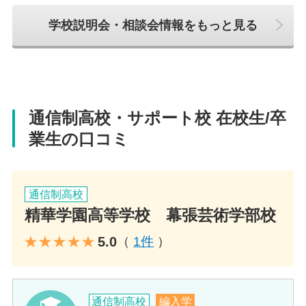
トしております。どれだけ生徒１人を見てい
学校説明会・相談会情報をもっと見る
るのか、どうぞ他校と比べてください。
校舎長 宮本 友紀子 先生
キャンパスの特徴
通信制高校・サポート校 在校生/卒
JR海浜幕張駅から徒歩5分の好立地！大きな窓から見える景色は
業生の口コミ
開放感があり気分転換にもなります。オフィスビルの一角にあ
る教室では静かな環境の中、学習に励むことができます。
通信制高校
対応可能コース
精華学園高等学校 幕張芸術学部校
・通学コース
5.0
（
1件
）
・通信コース
・マンガ・イラストコース
・動画クリエイターコース
・美術大学進学コース
通信制高校
編入学