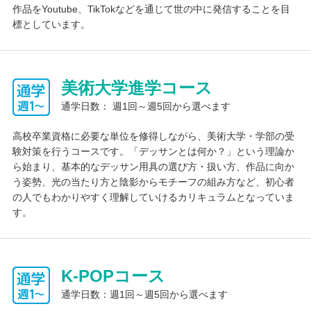
作品をYoutube、TikTokなどを通じて世の中に発信することを目
標としています。
大学進学サポート
学習計画・進捗管理
進路メンター
指定校推薦枠
美術大学進学コース
卒業率・進路決定率100％の幕張芸術学部校では、高校１年生か
通学日数： 週1回～週5回から選べます
ら進路学習をしています。会社説明会や職業体験、上級学校の体
験授業や説明会に参加することによって、高校卒業後の自分を想
高校卒業資格に必要な単位を修得しながら、美術大学・学部の受
像を少しずつ想像できるように企画しています。時間をかけて目
験対策を行うコースです。「デッサンとは何か？」という理論か
標や将来像を固めていき、希望進路を実現できるように、志望理
ら始まり、基本的なデッサン用具の選び方・扱い方、作品に向か
由書の添削や面接練習を行っております。大学進学に向けた一般
う姿勢、光の当たり方と陰影からモチーフの組み方など、初心者
受験の学習指導は行っておりませんが、学習アドバイスは可能で
の人でもわかりやすく理解していけるカリキュラムとなっていま
す。また、在校生は入学式の司会や音響等を務めることもあり、
す。
毎月第３土曜日に開催しているオープンスクールではボランティ
アとして活動することもあるため、自分の強みをアピールことが
可能です。幕張芸術学部校では難関大学合格を目標にしているわ
けではなく、生徒ひとりひとりが希望する学校・会社へ合格・内
K-POPコース
定をもらえるようにサポートしています。
通学日数：週1回～週5回から選べます