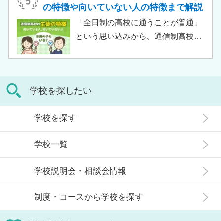
校の特徴や通信制高校との違い、メ
か。 結論から言うと、通信制高校に
の特徴や向いていない人の特徴まで解説
リット・デメリットについて解説し
行ったからといって「人生終了」で
「全日制の高校に通うことが普通」
ます。
は決してありません。通信制高校で
という思い込みから、通信制高校へ
は自分のペースで学べる、専門的な
の入学に不安や疑問をもつ人もいる
コースで好きなことを学べるといっ
のではないでしょうか。 通信制高校
た、多くのメリットがあります。 こ
は「不登校の生徒」や「持病のある
の記事では、通信制高校に行くこと
学校を探したい
生徒」などが通う学校という、先入
が人生終わりではない理由や、通う
観がある人もいるかもしれません。
メリット・デメリット、目標に合わ
学校を探す
実際には、通信制高校への入学者は
せた高校選びについて解説します。
増加傾向にあり、さまざまな生徒が
学校一覧
在籍しています。 この記事では、通
信制高校にはどのような生徒が通っ
学校説明会・相談会情報
ているかや、通信制高校に向いてい
ない生徒の特徴などについて解説し
制度・コースから学校を探す
ます。