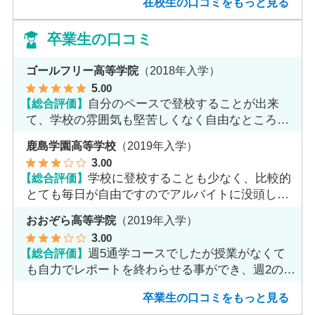
在校生の口コミをもっと見る
卒業生の口コミ
ゴールフリー高等学院
（2018年入学）
5
.00
【総合評価】
自分のペースで登校することが出来
て、学校の雰囲気も堅苦しくなく自由なところが
魅力だと思います。
鹿島学園高等学校
（2019年入学）
3
.00
【総合評価】
学校に登校することも少なく、比較的
とても毎日が自由ですのでアルバイトに没頭して
ました。
おおぞら高等学院
（2019年入学）
3
.00
【総合評価】
週5通学コースでしたが授業がなくて
も自力でレポートを終わらせる事ができ、週2のコ
ースへ変更しました。
卒業生の口コミをもっと見る