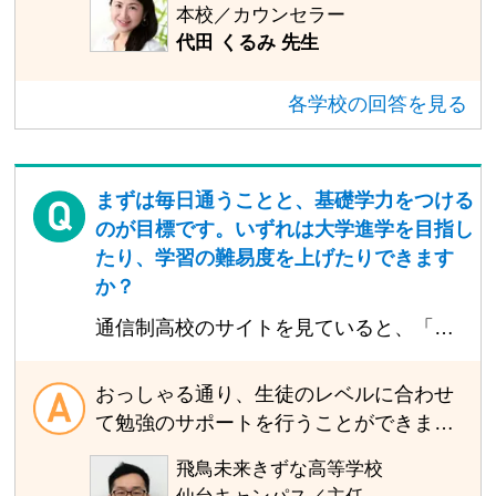
本校／カウンセラー
記事】起立性調節障害でも通える通信制
不安があると思います。そのためにサポ
代田 くるみ 先生
高校まとめ
ート校で日々の生活リズムを整えるため
のステップアップを組むことができま
各学校の回答を見る
す。 事例で言うと、まずは午後の時間に
登校をチャレンジし、慣れてきた段階で
本人と相談し、登校の頻度を増やしまし
た。増やし方は午後に登校する回数を増
まずは毎日通うことと、基礎学力をつける
やすというものでした。午後の登校習慣
のが目標です。いずれは大学進学を目指し
が身についたら午前のチャレンジを提案
たり、学習の難易度を上げたりできます
し、実施したところ、提案してから半年
か？
もかからずに毎日朝から登校できるよう
通信制高校のサイトを見ていると、「勉
になりました。 このような小さなステッ
強は一人ひとりのレベルに合わせる」と
プアップを提案することを実施していま
書いているサイトが多いように思いま
おっしゃる通り、生徒のレベルに合わせ
す。重要なのは本人の意思を尊重しつ
す。徐々に勉強ができるようになってき
て勉強のサポートを行うことができま
つ、一緒にやっていくということです。
て、生徒がレベルを上げたいと言った
す。単位習得を行うために必要な「レポ
飛鳥未来きずな高等学校
ら、それに応えてくれますか？大学には
ート作成」のサポートだけでなく、自身