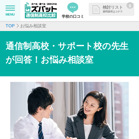
0
検討リスト
資料請求はコチラ
MENU
学校の口コミ
TOP
お悩み相談室
MENU
資料請求リストに追加しました
追加した学校を一覧で確認・まと
学校を探したい
通信制高校・サポート校の先生
めて資料請求できます
が回答！お悩み相談室
通信制高校について知りたい
はじめての方へ
よくある質問
掲載を希望される学校様へ