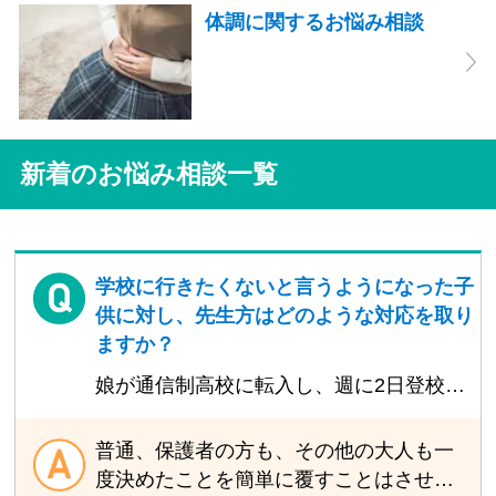
体調に関するお悩み相談
新着のお悩み相談一覧
学校に行きたくないと言うようになった子
供に対し、先生方はどのような対応を取り
ますか？
娘が通信制高校に転入し、週に2日登校す
る生活を1年ほどがんばってきたのです
が、最近「行きたくない」「やめたい」
普通、保護者の方も、その他の大人も一
と口にするようになりました。これまで
度決めたことを簡単に覆すことはさせた