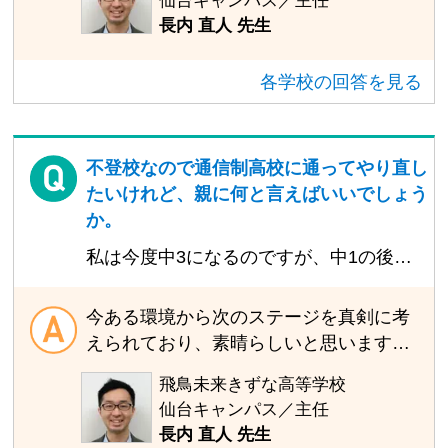
仙台キャンパス／主任
行きたいから頑張りたいけど、まずは基
の苦手な分野の克服や目標に近づくため
長内 直人 先生
礎学力を固めて、毎日通えるようになる
の学習サポートも行っています。最初は
のが目標です。
学校に慣れつつ、基礎学力を固めなが
各学校の回答を見る
ら、自身の求めるレベルに合わせた発展
的な内容まで幅広くサポートしていま
す。大学進学や自身の目標に向けてがん
ばる生徒も多く、質問者さんのような通
不登校なので通信制高校に通ってやり直し
い方をしている先輩たちもたくさんいま
たいけれど、親に何と言えばいいでしょう
すよ。
か。
私は今度中3になるのですが、中1の後半
から人間関係（いじめ）で不登校です。
それで、通信制高校に通いたいなと思っ
今ある環境から次のステージを真剣に考
てるのですが、親にまだ言えてません。
えられており、素晴らしいと思います。
親がなんて言うのか、どんな反応をする
通信制高校への進学者は年々増えてきて
飛鳥未来きずな高等学校
のかが怖いです。どうやって切り出した
おり、選択肢のひとつとして考えている
仙台キャンパス／主任
らいいでしょうか。
人も増えてきています。 また、きっと質
長内 直人 先生
問者さんだけでなく、保護者の方も高校