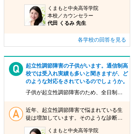
楽しそうに通っていたので驚いており、
くないと思うものだと思います。「行き
くまもと中央高等学院
原因は友達関係なのか、勉強面なのか、
たくない」という問題を本質的解決をで
本校／カウンセラー
理由を聞いてみても答えようとしませ
きるのであれば続けさせたほうがいいの
代田 くるみ 先生
ん。一度、先生に相談してみるつもりな
かもしれません。 本人が理由を「言わな
のですが、このようなケースで先生方は
い」のではなく「言えない」のかもしれ
各学校の回答を見る
どのような対応を取られますか？せっか
ません。「言えない」というのは「本人
く通えるようになったので親としては続
も理解できていない」ということもよく
けてほしいです。
あることです。このような状況だと環境
を変えることも必要なのかもしれませ
起立性調節障害の子供がいます。通信制高
ん。 学校側の対応としては本人の思いに
校では受入れ実績も多いと聞きますが、ど
寄り添うということしかできないと思い
のような対応をされているのでしょうか。
ます。じっくり話してみたいものです。
子供が起立性調節障害のため、全日制を
在籍している学校の先生に相談すること
諦めて通信制への入学を検討していま
と、転学先（候補）の先生に相談してみ
す。そのような生徒に対し、学校ではど
近年、起立性調節障害で悩まれている生
るのがよいのではないでしょうか？
のように対応されているか。改善した生
徒は増加しています。そのような診断が
徒さんがいれば、どのような生活を送っ
出ている生徒の方には通信制はお勧めで
くまもと中央高等学院
ていたかなどを教えてください。 【関連
す。当然、ずっとこのままでは将来への