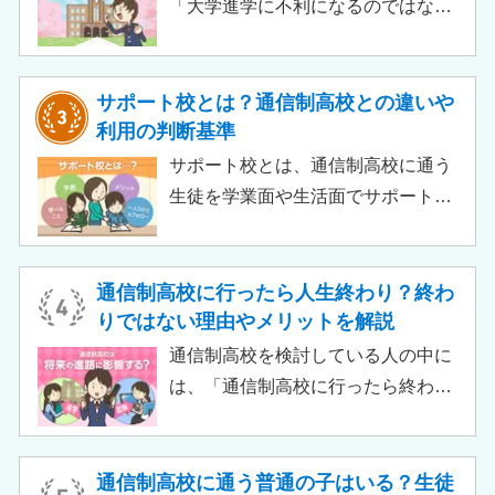
う。
「大学進学に不利になるのではない
か」「通信制高校から行ける大学は
ある？」と不安に思うご家庭もある
のではないでしょうか。 結論とし
サポート校とは？通信制高校との違いや
て、通信制高校に通っているからと
利用の判断基準
いって大学進学に不利になることは
サポート校とは、通信制高校に通う
ありません。中には、大学進学を想
生徒を学業面や生活面でサポートす
定したカリキュラムを用意している
る教育機関です。通信制高校へ通う
ケースも増えており、難関大学の合
生徒が、学校と合わせて利用するた
格実績を豊富にもつ学校もありま
め、サポート校のみでは高卒資格を
通信制高校に行ったら人生終わり？終わ
す。
取得できません。 ただし、個別の学
りではない理由やメリットを解説
習指導やスクールカウンセラーによ
通信制高校を検討している人の中に
る生活面での相談など手厚い支援が
は、「通信制高校に行ったら終わ
受けられるため、生徒がより楽しく
り」「通信制高校はやめとけ」とい
高校生活をおくるための助けとなる
うネガティブな情報を目にしたこと
でしょう。 この記事では、サポート
がある人もいるのではないでしょう
通信制高校に通う普通の子はいる？生徒