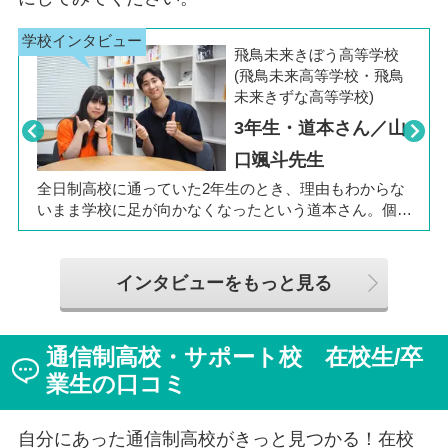
飛鳥未来きぼう高等学校
(飛鳥未来高等学校・飛鳥
未来きずな高等学校)
3年生・道本さん／山
口颯斗先生
Pre
Nex
viou
t
全日制高校に通っていた2年生のとき、理由もわからな
s
いまま学校に足が向かなくなったという道本さん。個別
相談会で感じた先生の「温かさ」を決め手に、飛鳥未来
きぼう高等学校の町田キャンパスへの転入を選びまし
た。現在は同校に3年生として在籍しながら、オープン
インタビューをもっと見る
キャンパスでは未来の後輩たちのサポート役「キャス
ト」として活躍しています。同校の山口颯斗先生ととも
に、通信制ならではの人との関わりや、自分らしく過ご
通信制高校・サポート校 在校生/卒
せる学校生活について語ってくれました。
業生の口コミ
自分にあった通信制高校がきっと見つかる！在校