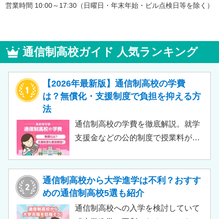
営業時間 10:00～17:30（日曜日・年末年始・ビル点検日等を除く）
通信制高校ガイド 人気ランキング
【2026年最新版】通信制高校の学費
は？無償化・支援制度で負担を抑える方
法
通信制高校の学費を徹底解説。就学
支援金などの公的制度で授業料が実
質無償化されるケースもあります。
この記事では、支給対象や支給額の
目安、申請時の注意点などをわかり
通信制高校から大学進学は不利？おすす
やすく解説します。費用負担を抑え
めの通信制高校5選も紹介
られるのでチェックしてみましょ
通信制高校への入学を検討していて