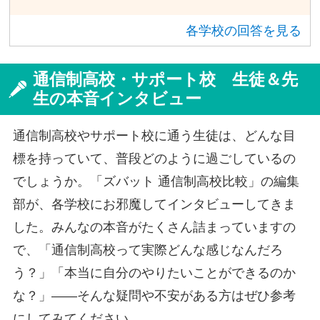
への進学についてたくさんの選択肢を考
各学校の回答を見る
えているのではないかと思います。進路
について保護者の方にお話しするのはと
ても勇気がいることかもしれませんが、
通信制高校・サポート校 生徒＆先
もしかしたら保護者の方も質問者さんに
生の本音インタビュー
余計なプレッシャーを与えないようにタ
イミングを見計らってくれているのかも
通信制高校やサポート校に通う生徒は、どんな目
しれません。「進路について相談がある
標を持っていて、普段どのように過ごしているの
んだけど」と保護者の方にお時間を取っ
でしょうか。「ズバット 通信制高校比較」の編集
てもらうようにしてはいかがでしょう
か。
部が、各学校にお邪魔してインタビューしてきま
した。みんなの本音がたくさん詰まっていますの
で、「通信制高校って実際どんな感じなんだろ
う？」「本当に自分のやりたいことができるのか
な？」――そんな疑問や不安がある方はぜひ参考
にしてみてください。