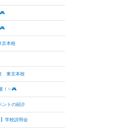
🎮
🎮
東京本校
校 東京本校
業！✨🎮
ベントの紹介
生】学校説明会