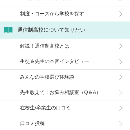
ガやイラスト、動画制作等の文化的な趣味をもった生徒が多く
在籍しており、「芸術」の雰囲気に包まれています。週１～５
制度・コースから学校を探す
日まで自由に登校日数を選べ、宿泊を伴う遠方スクーリングが
不要です。また、ネットスクーリングも対応可能です。常駐す
る教職員は話しかけやすい雰囲気なので、相談もしやすいで
通信制高校について知りたい
す。
解説！通信制高校とは
対応可能コース
生徒＆先生の本音インタビュー
・マンガ・イラストコース
・動画クリエイターコース
・高校卒業コース（通学）
みんなの学校選び体験談
スクーリング会場／日数／形態
先生教えて！お悩み相談室（Q＆A）
会場：東京芸術学部立川校 ／日数：20日程度 ／形態：校舎で完
在校生/卒業生の口コミ
結
口コミ投稿
教室数