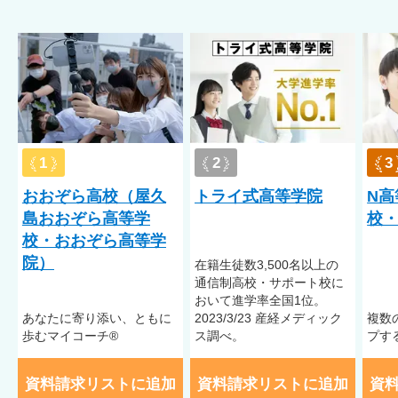
1
2
3
おおぞら高校（屋久
トライ式高等学院
N高
島おおぞら高等学
校・
校・おおぞら高等学
院）
在籍⽣徒数3,500名以上の
通信制⾼校・サポート校に
おいて進学率全国1位。
あなたに寄り添い、ともに
2023/3/23 産経メディック
複数
歩むマイコーチ®
ス調べ。
プす
資料請求リストに追加
資料請求リストに追加
資