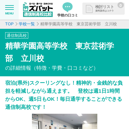
0
検討リスト
資料請求はコチラ
MENU
学校の口コミ
TOP
学校一覧
精華学園高等学校 東京芸術学部 立川校
MENU
資料請求リストに追加しました
通信制高校
追加した学校を一覧で確認・まと
学校を探したい
精華学園高等学校 東京芸術学
めて資料請求できます
通信制高校について知りたい
部 立川校
の詳細情報（特徴・学費・口コミなど）
はじめての方へ
宿泊(県外)スクーリングなし！精神的・金銭的な負
よくある質問
担を軽減しながら通えます。 登校は週1日1時間
からOK、週5日もOK！毎日通学することができる
掲載を希望される学校様へ
通信制高校です！