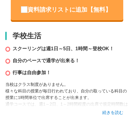
用してデジタルマンガを描き、
資料請求リストに追加【無料】
動画クリエイターコースでは実際にプロが使用しているソフトを
使用して動画制作を学びます。
また、K-POPコースでは本場「韓国」のトレーナーによるレッス
ンを自宅から受けることができます。
学校生活
最高の環境で自分を表現できる場所がここにあります。
スクーリングは週1日～5日、1時間～登校OK！
設立
自分のペースで通学が出来る！
2024 年
行事は自由参加！
当校はクラス制度がありません。
本校情報
様々な科目の授業が毎日行われており、自分の取っている科目の
授業に1時間単位で出席することが出来ます。
東京都立川市曙町1ｰ17-1 石川ビル ３階
通学コースでは、週1～2日、1～2時間程度の出席で規定時間数は
クリア出来るため負担が少なく通いやすいです。
TEL
続きを読む
インターネット講座で規定時間数の6割まで代替可能なため、体
042-506-1850
調に不安がある方も安心◎
アクセス