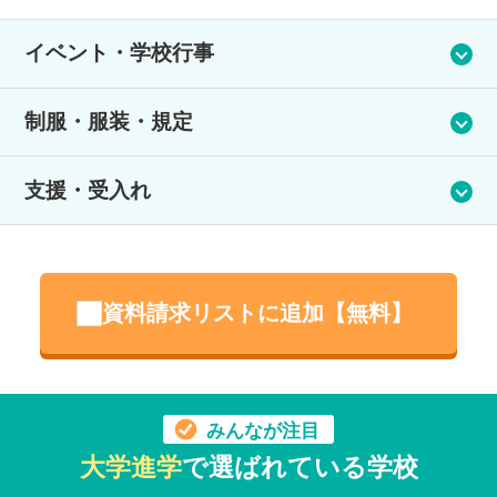
イベント・学校行事
年間10時間の出席が必要な特別活動を、様々な内容で行ってい
制服・服装・規定
ます。
今年の特別活動はポスターなどのコンペ出品、進路系イベント
精華学園高等学校オリジナルの制服を用意しています。制服通
の参加(大学や専門学校の合同説明会、就職合同説明会)、避難訓
支援・受入れ
学か私服通学かは自由に選択ができます。
練、入学式を実施。
今後は生徒の交流イベント(文化祭)や、校外施設での体験学習、
卒業式など実施予定。
生活サポート・メンタルケア
毎月様々な内容開催し、何に参加するかは自由。自分に合った
活動に参加することが出来ます。
過去に不登校など、精神面や人間関係面での不安が生じたこと
資料請求リストに追加【無料】
のある生徒が多く在籍しています。多くの授業で少人数（10人
以下）の実現しており、相談しやすい常駐の教職員から目の行
き届いた学校生活面のサポートを受けることができます。LINE
窓口での気楽な日々の相談やオンライン面談、三者面談が充実
しており、生徒本人だけでなく保護者の不安にも寄り添う体制
みんなが注目
を整えています。定期的にさまざまなイベントも催され、自然
大学進学
で選ばれている学校
と知り合いが増え、「がんばって」友だちをつくらなくてもよ
い環境があります。学校見学は随時受け付けていますので、落