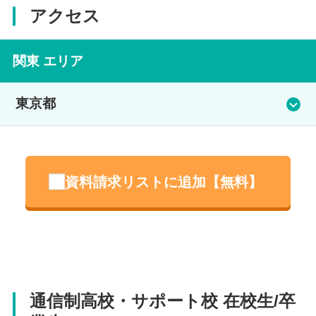
アクセス
関東 エリア
東京都
東京芸術学部 立川校
資料請求リストに追加【無料】
住所
東京都立川市曙町1ｰ17-1 石川ビル ３階
電話番号
042-506-1850
通信制高校・サポート校 在校生/卒