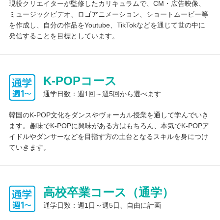
現役クリエイターが監修したカリキュラムで、CM・広告映像、
ミュージックビデオ、ロゴアニメーション、ショートムービー等
を作成し、自分の作品をYoutube、TikTokなどを通じて世の中に
大学進学サポート
発信することを目標としています。
学習計画・進捗管理
進路メンター
指定校推薦枠
総合型選抜の対策
入試対策オンライン講座
K-POPコース
一般入試の他、総合型選抜と学校推薦型選抜の指導を充実させて
通学日数：週1回～週5回から選べます
います。３年間を見越した進路スケジュールを1年生入学時から
提示し、現在地と目標地点を常に意識しながらの進路指導を行っ
韓国のK-POP文化をダンスやヴォーカル授業を通して学んでいき
ています。芸術系コンテスト各種への出品やボランティア活動
ます。趣味でK-POPに興味がある方はもちろん、本気でK-POPア
等、さまざまな体験を通した総合的な学力向上を目指すプログラ
イドルやダンサーなどを目指す方の土台となるスキルを身につけ
ムがあり、総合型選抜や学校推薦型選抜と親和性の高い学習活動
ていきます。
を1年生初期から開始することができます。指定校推薦枠は全国
200校以上を確保していることも大きな魅力です。
高校卒業コース（通学）
通学日数：週1日～週5日、自由に計画