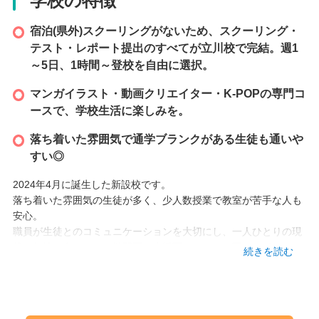
学校の特徴
宿泊(県外)スクーリングがないため、スクーリング・
テスト・レポート提出のすべてが立川校で完結。週1
～5日、1時間～登校を自由に選択。
マンガイラスト・動画クリエイター・K-POPの専門コ
ースで、学校生活に楽しみを。
落ち着いた雰囲気で通学ブランクがある生徒も通いや
すい◎
2024年4月に誕生した新設校です。
落ち着いた雰囲気の生徒が多く、少人数授業で教室が苦手な人も
安心。
職員が生徒とのコミュニケーションを大切にし、一人ひとりの現
状や個性に合わせて、学習面・生活面・メンタル面のサポートを
続きを読む
行います。
あなたの「好き」に向き合う多彩なコースもご用意しています。
マンガ・イラストコースでは全国でも珍しい液晶タブレットを使