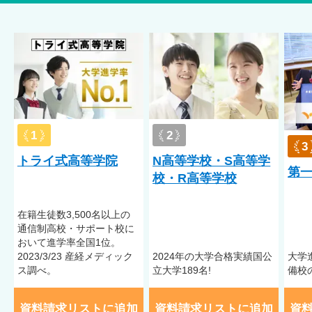
ち着きのある校舎の様子をご覧いただければと存じます。
午後スタートカリキュラム
保護者相談
受入実績
不登校／アスペルガー症候群（AS）／自閉症スペクトラム
（ASD）／注意欠陥多動性障害（ADHD）／起立性調節障害／う
1
2
つ病
3
トライ式高等学院
N高等学校・S高等学
※受入実績は、受入れを確定するものではありません。症状に
第
校・R高等学校
よって異なりますので、詳しくは学校へお問い合わせくださ
い。
在籍⽣徒数3,500名以上の
通信制⾼校・サポート校に
おいて進学率全国1位。
2023/3/23 産経メディック
2024年の大学合格実績国公
大学
ス調べ。
立大学189名!
備校
資料請求リストに追加
資料請求リストに追加
資