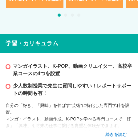
学習・カリキュラム
マンガイラスト、K-POP、動画クリエイター、高校卒
業コースの4つを設置
少人数制授業で先生に質問しやすい！レポートサポー
トの時間も有！
自分の「好き」「興味」を伸ばす”芸術”に特化した専門学科を設
置。
マンガ・イラスト、動画作成、K-POPを学べる専門コースで「好
き」「興味」を将来の仕事に繋げる貴重な体験ができます。
各コースでは各業界で活躍する講師から指導が受けられます。
続きを読む