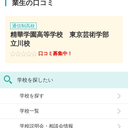
業生の口コミ
アクセス
JR東日本 中央本線・青梅線・南武線 立川駅 北口から徒歩６分
通信制高校
精華学園高等学校 東京芸術学部
教員コメント
立川校
私たちの一番の自慢は「良識と落ち着きある
口コミ募集中！
学習環境」です。それをつくり出してくれて
いるのは在籍生徒たちです。常識的で、他人
を傷つけず、優しく接することのできる生徒
たちです。これら共通の価値観を大切にでき
る教職員と生徒で立川校は成り立っていま
学校を探したい
す。
学校を探す
キャンパスの特徴
学校一覧
少人数制を活かした落ち着きのある校舎です。静かな環境でゆ
ったりとした高校生活を送りたい方に特におすすめです。マン
学校説明会・相談会情報