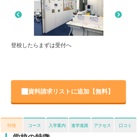
Pre
Nex
viou
t
s
登校したらまずは受付へ
主
業
資料請求リストに追加【無料】
特徴
コース
入学案内
進学進路
アクセス
口コミ