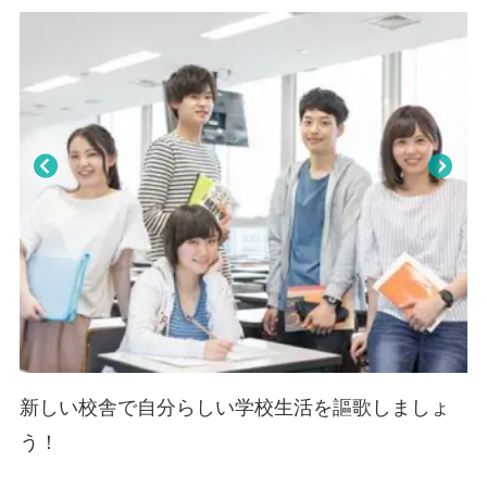
・JR東日本 中央本線・青梅線・南武線 立川駅 北口から徒歩６分
・多摩都市モノレール線 立川北駅 から徒歩5分
Pre
Nex
viou
t
s
新しい校舎で自分らしい学校生活を謳歌しましょ
う！