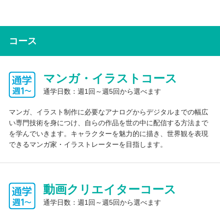
高校課程のみで入学もできますので、高校生活に慣れてから専門
学科の受講検討しても大丈夫です！
コース
インターネット学習
タブレット端末の貸与をしています。レポート提出と質問はWeb
からも可能です。
マンガ・イラストコース
動画講義、動画講座等も提供しています。
通学日数：週1回～週5回から選べます
基礎学習
マンガ、イラスト制作に必要なアナログからデジタルまでの幅広
い専門技術を身につけ、自らの作品を世の中に配信する方法まで
を学んでいきます。キャラクターを魅力的に描き、世界観を表現
中学校範囲の学び直し
できるマンガ家・イラストレーターを目指します。
つまずきの多い英語と数学に関しては、１年生時に学び直しをメ
インにした授業を履修するコースがあります。また、授業外の時
間でも常駐している教員から学習サポートを受けることができま
動画クリエイターコース
す。校舎は平日毎日9:30～17:00まで開校しており、自習室も開
放しています。学習アプリの「スタディサプリ」を活用した学び
通学日数：週1回～週5回から選べます
直し講座も実施しており、中学校の内容に不安がある生徒でも、
じっくり学力を向上させる環境が整っています。