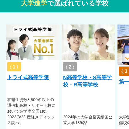
大学進学
で選ばれている学校
1
2
3
トライ式高等学院
N高等学校・S高等学
第
校・R高等学校
在籍⽣徒数3,500名以上の
通信制⾼校・サポート校に
おいて進学率全国1位。
2023/3/23 産経メディック
2024年の大学合格実績国公
大学
ス調べ。
立大学189名!
備校