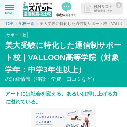
0
検討リスト
資料請求はコチラ
MENU
学校の口コミ
TOP
学校一覧
美大受験に特化した通信制サポート校｜VALLO
MENU
資料請求リストに追加しました
サポート校
追加した学校を一覧で確認・まと
学校を探したい
美大受験に特化した通信制サポー
めて資料請求できます
通信制高校について知りたい
ト校｜VALLOON高等学院（対象
学年：中学3年生以上）
はじめての方へ
の詳細情報（特徴・学費・口コミなど）
よくある質問
アートには社会を変える、あるいは押し上げる力
に溢れている。
掲載を希望される学校様へ