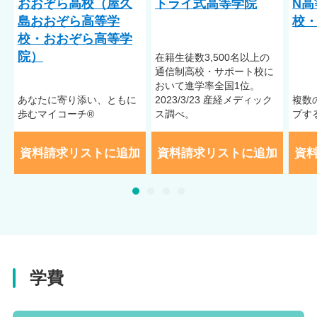
おおぞら高校（屋久
トライ式高等学院
N高
島おおぞら高等学
校・
校・おおぞら高等学
院）
在籍⽣徒数3,500名以上の
通信制⾼校・サポート校に
おいて進学率全国1位。
あなたに寄り添い、ともに
2023/3/23 産経メディック
複数
歩むマイコーチ®
ス調べ。
プす
資料請求リストに追加
資料請求リストに追加
資
学費