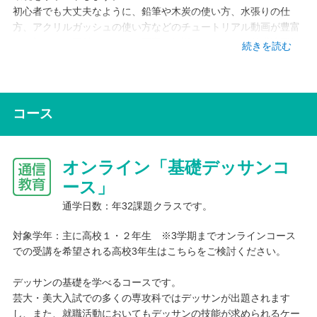
初心者でも大丈夫なように、鉛筆や木炭の使い方、水張りの仕
方、アクリルガッシュの使い方などのチュートリアル動画が豊富
で、初めての画材についても丁寧に解説しています。基礎造形知
続きを読む
識（陰影・プロポーション・パースなど）を動画でわかりやすく
説明し、アーカイブとしてストックすることで、講師からのアド
バイスを再確認できます。
都合に合わせて講評動画を視聴し、何度も繰り返して見ることで
コース
理解が深まります。総評（多人数）と個人講評があり、他の生徒
の作品も見ることができます。日々の課題を通じて自身の弱点を
見つけ、見落としがちなところや癖を再確認します。
オンライン「基礎デッサンコ
制作サポートも行っており、受講中にわからないことや困ってい
ることがあれば、気軽に相談できます。
ース」
通学日数：年32課題クラスです。
・通学コースでは、都会的雰囲気と自然豊かで温暖な環境を併せ
持っている神奈川県で、鎌倉大船校を本校とし、横浜校、横浜青
対象学年：主に高校１・２年生 ※3学期までオンラインコース
葉台校の3校舎で美術を学べる場所を提供しています。
での受講を希望される高校3年生はこちらをご検討ください。
通学日数は、週1日のコースから週6日のコースまで、希望するコ
ースや専攻によって異なります。
デッサンの基礎を学べるコースです。
芸大・美大入試での多くの専攻科ではデッサンが出題されます
し、また、就職活動においてもデッサンの技能が求められるケー