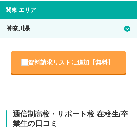
関東 エリア
神奈川県
鎌倉大船校（本校）
資料請求リストに追加【無料】
横浜校
住所
横浜青葉台校
神奈川県鎌倉市大船2-18-28
住所
電話番号
神奈川県横浜市西区南幸2-11-15
住所
0467-46-1338
通信制高校・サポート校 在校生/卒
電話番号
神奈川県横浜市青葉区しらとり台2-32
業生の口コミ
アクセス
045-548-6500
電話番号