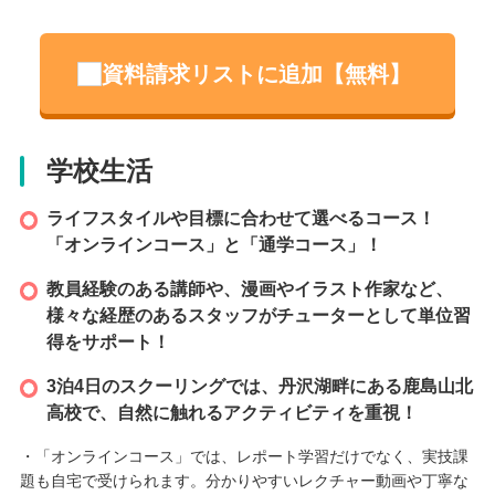
ほしいと考えています。
＜美大合格実績＞
資料請求リストに追加【無料】
2024年度開校のためVALLOON高等学院としての実績はこれから
ですが、運営母体となる美大受験予備校の湘南美術学院は、神奈
川No.1の合格実績を誇ります。
学校生活
【湘南美術学院 2024合格実績】
・東京藝術大学 29名合格
ライフスタイルや目標に合わせて選べるコース！
・他 美術系国公立大学 34名合格
・多摩美術大学 356名合格
「オンラインコース」と「通学コース」！
・武蔵野美術大学 174名合格
教員経験のある講師や、漫画やイラスト作家など、
・東京造形大学 86名合格
様々な経歴のあるスタッフがチューターとして単位習
・女子美術大学 94名合格
得をサポート！
設立
3泊4日のスクーリングでは、丹沢湖畔にある鹿島山北
高校で、自然に触れるアクティビティを重視！
2024 年
・「オンラインコース」では、レポート学習だけでなく、実技課
題も自宅で受けられます。分かりやすいレクチャー動画や丁寧な