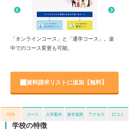
Pre
Nex
viou
t
s
。途
3泊4日のスクーリングでは、自然豊かな環境
「
で体験を重視しています。
浜
資料請求リストに追加【無料】
特徴
コース
入学案内
進学進路
アクセス
口コミ
学校の特徴