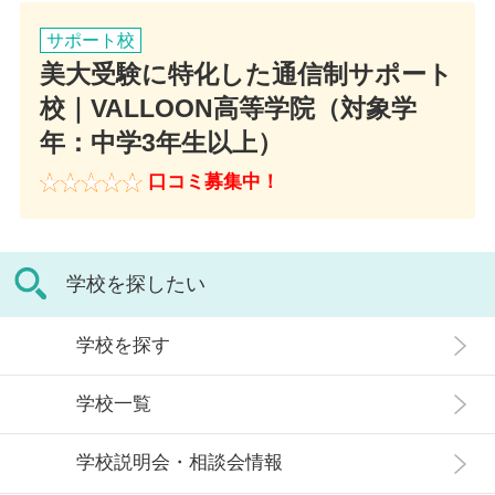
JR 大船駅 350m
アクセス
045-985-0675
サポート校
美大受験に特化した通信制サポート
JR/東急/相鉄/京急/ブルーライン 横浜駅 450m
アクセス
校｜VALLOON高等学院（対象学
年：中学3年生以上）
東急田園都市線 青葉台駅 650m
口コミ募集中！
学校を探したい
学校を探す
学校一覧
学校説明会・相談会情報