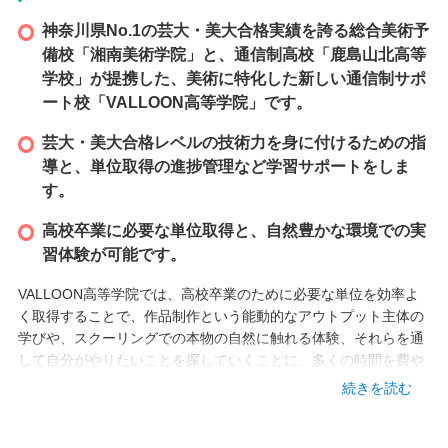
神奈川県No.1の芸大・美大合格実績を誇る総合美術予
備校「湘南美術学院」と、通信制高校「鹿島山北高等
学校」が提携した、美術に特化した新しい通信制サポ
ート校「VALLOON高等学院」です。
芸大・美大合格レベルの技術力を身に付けるための指
導と、単位取得の進捗管理など学習サポートをしま
す。
高校卒業に必要な単位取得と、自然豊かな環境での実
習体験が可能です。
VALLOON高等学院では、高校卒業のために必要な単位を効率よ
く取得することで、作品制作という能動的なアウトプット主体の
学びや、スクーリングでの本物の自然に触れる体験、それらを通
して自分がやりたいことを探していくことに、多くの時間を費や
すことができます。
続きを読む
今までの社会の当たり前に従うのではなく、自身の体験を元に探
求した気づきや感覚を大事にし、具現化していく力を身に付けて