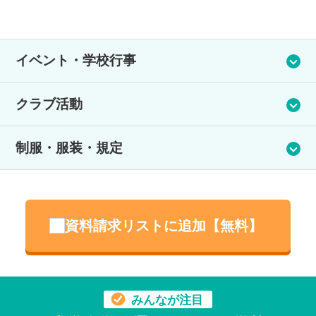
イベント・学校行事
各自が好きな作品を制作し鎌倉芸術館にて展示を行う機会や、
クラブ活動
スポーツ大会、芸大卒展ツアーなど、授業以外のイベントも多
く開催しています。
2024年度に新規開校したばかりなので現在はクラブ活動はあり
制服・服装・規定
ませんが、生徒たちの希望によって新しく作ることは可能で
す！
服装や髪型、化粧やピアスなどの規定は一切ありません。自由
な格好で大丈夫です！
資料請求リストに追加【無料】
みんなが注目