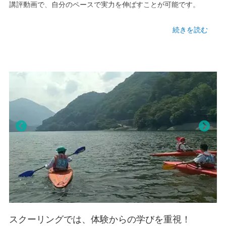
本校情報
講評動画で、自分のペースで実力を伸ばすことが可能です。
・「通学コース」では、鎌倉大船校・横浜校・横浜青葉台校のい
神奈川県鎌倉市大船2-18-28
続きを読む
ずれかの校舎で実技制作・指導＋自宅でのレポート学習で、時間
TEL
を有効に使い、好きなことに打ち込めます。
0467-46-1338
・どちらのコースであっても、神奈川県の丹沢湖畔にある鹿島山
アクセス
北高校での3泊4日のスクーリングを年に1回行います。通信制高
・JR 大船駅 350m
校であっても、集団行動や他人とのコミュニケーション、実体験
を重視した学びの機会は、とても重要だと考えています。
動画
例えば「芸大に行きたい！」などやりたいことが明確な生徒は、
全日制の高校の生徒よりも自分の好きなことに使える時間が多い
Pre
Nex
ため、実力を磨いたり、自分の興味・関心を探究したりする時間
viou
t
をたっぷりと確保できます。
s
基本から丁寧に教えるので初心者も安心！