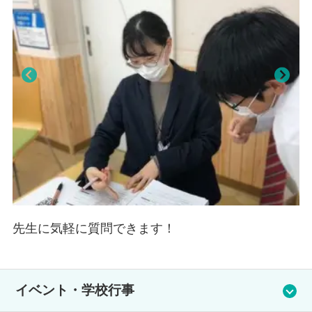
難関国公立大/難関・最難関私大対策までカバーできる､映像指導
の「ウイングネット」､AIがつまずきを分析し最短で効率よく学ぶ
「atama＋」、学習の見える化に絶大な効果がある「Studyplus
for school」。キミに最適な学び方でサポートします。
Pre
Nex
viou
t
s
先生に気軽に質問できます！
イベント・学校行事