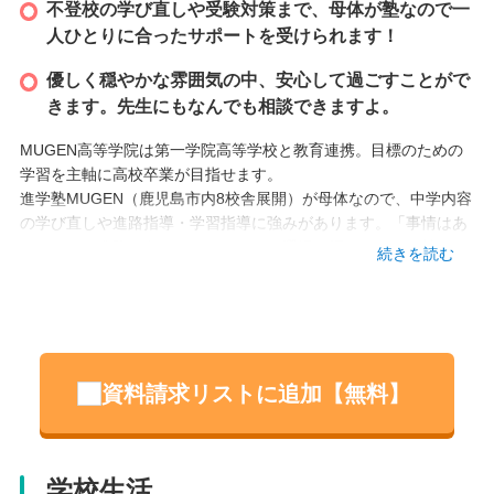
不登校の学び直しや受験対策まで、母体が塾なので一
人ひとりに合ったサポートを受けられます！
優しく穏やかな雰囲気の中、安心して過ごすことがで
きます。先生にもなんでも相談できますよ。
MUGEN高等学院は第一学院高等学校と教育連携。目標のための
学習を主軸に高校卒業が目指せます。
進学塾MUGEN（鹿児島市内8校舎展開）が母体なので、中学内容
の学び直しや進路指導・学習指導に強みがあります。「事情はあ
るけれども進路をあきらめたくない。選択の幅をしっかり持ちた
続きを読む
い」「自分は頑張れる存在だ」と自分を信じることができるよう
に、一歩踏み出す力を育てます。
～MUGEN高等学院の生徒の声～
僕がこの学校に来てから学んだことは、人と関わることの大切
さと楽しさです。この学校に来る前の僕は１人でいることが多か
資料請求リストに追加【無料】
ったです、でもこの学校にはたくさんの仲間がいて、色々な人と
関わることができたし、新しい友達もできました。先生達も優し
く気軽に声をかけてくれるので先生との会話もとても楽しいで
す。また、授業を受けて勉強をしていたときは学ぶことがつまら
学校生活
ないことだと思っていました。でもこの学校での勉強は、自分で