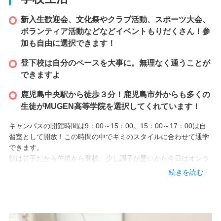
調べたり考えたりして答えを出し、わからないところは先生に聞
新入生歓迎会、文化祭やクラブ活動、スポーツ大会、
いて教えてもらえるといった主体的な勉強なので、自分で考えて
答えが出せたときはとても楽しいと感じました。
ボランティア活動などなどイベントもりだくさん！参
加も自由に選択できます！
設立
登下校は自分のペースを大事に。無理なく通うことが
できますよ
2020 年
鹿児島中央駅から徒歩３分！鹿児島市外からも多くの
生徒がMUGEN高等学院を選択してくれています！
本校情報
キャンパスの開館時間は9：00～15：00。15：00～17：00は自
習室として開放！この時間の中でキミのスタイルに合わせて通学
鹿児島県鹿児島市中央町4-42 山下事務器ビル3F
できます。
TEL
朝は苦手だから午後から登校、少し調子が悪いから今日はオンラ
099-806-7087
インで参加、電車の時間に合わせて早退など無理なくそれぞれの
続きを読む
ペースで。
アクセス
ハイスクールMUGENで培ったノウハウでキミの希望進路の実現
・JR 鹿児島中央駅 徒歩3分
をサポート。成績UPに定評のある「速読解力講座」や「速読聴英
語講座」､中学内容の学び直しから大学入試レベル、さらには最
・市電 高見橋電停 徒歩1分