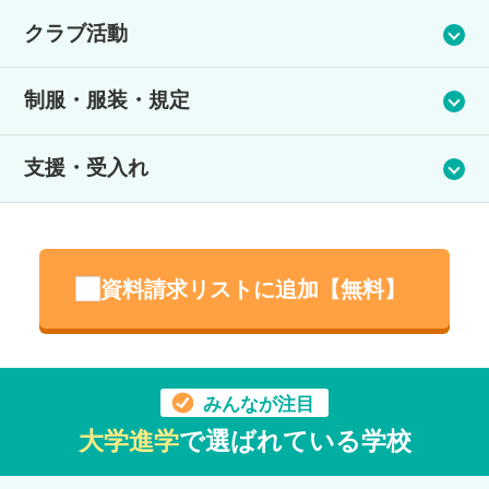
新入生歓迎会、入学式、卒業式、ボランティア活動、スポーツ
クラブ活動
大会、文化祭、夢授業（様々な職業の方や大学などの先生をお
呼びし、職業選択の幅を広げます。基本的に1カ月に一度のペー
生徒の主体性を存分に活かした活動です！クラブの目的やメン
スで開催しています。）、進路相談会など多くのイベントがあ
制服・服装・規定
バー募集のためにできることを生徒たちが自ら考え行動してい
ります。参加は自由に選択できます！
ます。
制服はありますが、制服でも私服でもOK！制服も自分で揃えた
文化祭では発表の場もあり、大盛り上がり！日々の練習の成果
支援・受入れ
お気に入りのネクタイやリボンを使って自分だけの制服を着て
が発揮されて感動の時間でした。
いる生徒もいますよ。
支援体制
不登校の期間の学び直しを希望される方がとても多いです。コ
資料請求リストに追加【無料】
ンテンツにより学び直しを効率よく進めることができます。AI
学習教材もあるため、いまの自分のつまずきはどの単元が原因
だったか瞬時にさかのぼり、苦手を克服していくことが可能で
す。レポートを進める中でわからない問題が出てきたら映像授
業で学ぶこともできますし先生にもいつでも質問することがで
みんなが注目
きます。また、登校が難しいときはオンラインで参加し質問す
大学進学
で選ばれている学校
ることもできますよ。