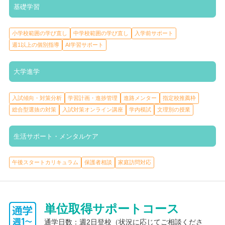
週1以上の個別指導
AI学習サポート
基礎学習
コンテンツにより学び直しを効率よく進めることができます。AI
学習教材もあるため、いまの自分のつまずきはどの単元が原因だ
小学校範囲の学び直し
中学校範囲の学び直し
入学前サポート
ったか瞬時にさかのぼり、苦手を克服していくことが可能です。
週1以上の個別指導
AI学習サポート
レポートを進める中でわからない問題が出てきたら映像授業で学
ぶこともできますし先生にもいつでも質問することができます。
大学進学
また、登校が難しいときはオンラインで参加し質問することもで
きますよ。
入試傾向・対策分析
学習計画・進捗管理
進路メンター
指定校推薦枠
総合型選抜の対策
入試対策オンライン講座
学内模試
文理別の授業
大学進学サポート
生活サポート・メンタルケア
入試傾向・対策分析
学習計画・進捗管理
進路メンター
指定校推薦枠
総合型選抜の対策
入試対策オンライン講座
学内模試
文理別の授業
午後スタートカリキュラム
保護者相談
家庭訪問対応
MUGEN高等学院は母体が進学塾MUGENであるため進学に強い学
校です。2024年度の進路決定率は93.1％（全国平均63.4％）、現
役進学率は82.8％（全国平均50.9％）と高い数値を誇っていま
単位取得サポートコース
す。進学サポートコースでは、学習コンテンツの標準装備に加
通学日数：週2日登校（状況に応じてご相談くださ
え、週に１回のチュータリング（計画と振り返り）、志望理由書