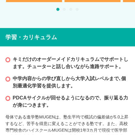
受入実績
起立性調節障害が理由で学校生活に支障をきたしてしまう方が
とても多い現状です。MUGEN高等学院でも起立性調節障害を抱
えながら卒業された方が多くいます。午後からの登校にした
り、調子が悪い日はオンラインで参加したり工夫をしながら卒
学習・カリキュラム
業を目指します。その中で自分の夢も諦めず挑戦し、全員が希
望進路へ進むことができました。
キミだけのオーダーメイドカリキュラムでサポートし
不登校／起立性調節障害
ます。チューターと話し合いながら進路サポート。
※受入実績は、受入れを確定するものではありません。症状に
よって異なりますので、詳しくは学校へお問い合わせくださ
中学内容からの学び直しから大学入試レベルまで､個
い。
別最適化学習を提供します。
PDCAサイクルが回せるようになるので、振り返る力
が身につきます。
母体である進学塾MUGENは、塾生平均で模試の偏差値が5.0上昇
するなど、苦手を得意に変えることができる塾です。また、高校
専門校舎のハイスクールMUGENは開校1年3カ月で現役で医学部