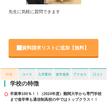
viou
t
s
でき
先生に気軽に質問できます
イ
資料請求リストに追加【無料】
特徴
コース
入学案内
進学進路
アクセス
口コミ
学校の特徴
卒業率100％！！（2024年度）難関大学から専門学校
まで進学率も通信制高校の中ではトップクラス！！