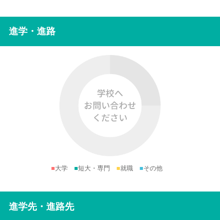
進学・進路
■
大学
■
短大・専門
■
就職
■
その他
進学先・進路先