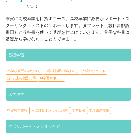
や小論文の添削、面接指導など進路に対する手厚いサポートを提
い。）
供していますのでご安心ください。指定校推薦枠は全国744
確実に高校卒業を目指すコース。高校卒業に必要なレポート・ス
校！！（2024年度時点）枠は年々増加しており、進路選択のチャ
クーリング・テストのサポートします。タブレット（教科書解説
ンスも広がります。 また、月に１回ほど「夢授業」というものを
動画）と教科書を使って基礎を仕上げていきます。苦手な科目は
行っております。入学したばかりの生徒は「自分がどんなことを
基礎から学びなおすこともできます。
したいかわからない」「どんな仕事があるのだろう？」と感じて
いる場合が少なくありません。そこで様々な職業の方や大学、専
門学校の先生方からお話を聞く機会を設けることで将来の選択肢
基礎学習
を広げます。毎回生徒から好評でどのような分野の夢授業をして
ほしいか生徒たちからの意見を集め企画を決定しています。 進路
小学校範囲の学び直し
中学校範囲の学び直し
入学前サポート
を不安に思っている生徒もMUGEN高等学院で自分の夢を探しま
週1以上の個別指導
AI学習サポート
しょう！
大学進学
指定校推薦枠
入試対策オンライン講座
学内模試
文理別の授業
生活サポート・メンタルケア