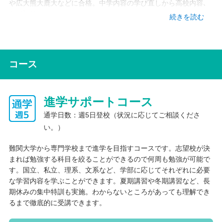
や広大熊大鹿大などに合格。中学内容の学び直しから高校内容､
入試対策までをしっかりサポート！一律のカリキュラムではな
続きを読む
く、キミだけのオーダーカリキュラムで進んでみませんか？目標
がまだ明確でない人も安心してください。チュータリングでちゃ
んと話し合って目標とそこに至る道筋を考えていきましょう。
コース
インターネット学習
MUGEN高等学院のタブレットで映像授業やレポート提出ができ
進学サポートコース
ます。さらに、成績UPに定評のある「速読解力講座」や「速読聴
英語講座」､中学内容の学び直しから大学入試レベル、さらに最
通学日数：週5日登校（状況に応じてご相談くださ
難関国公立大/難関・最難関私大対策までカバーできる､映像指導
い。）
の「ウイングネット」､AIがつまずきを分析し最短で効率よく学ぶ
「atama＋」、学習の見える化に絶大な効果がある「Studyplus
難関大学から専門学校まで進学を目指すコースです。志望校が決
for school」など、様々なコンテンツでキミを支援します。
まれば勉強する科目を絞ることができるので何周も勉強が可能で
す。国立、私立、理系、文系など、学部に応じてそれぞれに必要
な学習内容を学ぶことができます。夏期講習や冬期講習など、長
基礎学習
期休みの集中特訓も実施。わからないところがあっても理解でき
るまで徹底的に受講できます。
小学校範囲の学び直し
中学校範囲の学び直し
入学前サポート