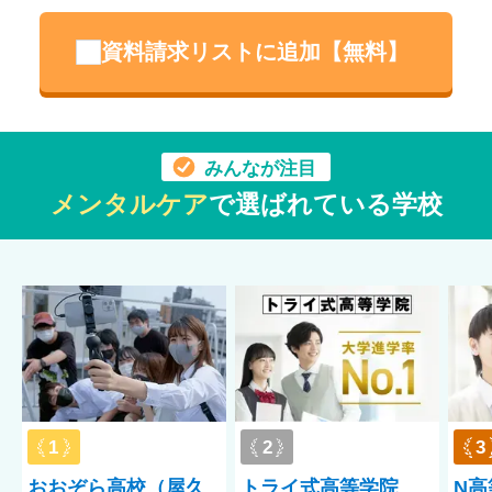
資料請求リストに追加【無料】
みんなが注目
メンタルケア
で選ばれている学校
1
2
3
おおぞら高校（屋久
トライ式高等学院
N高