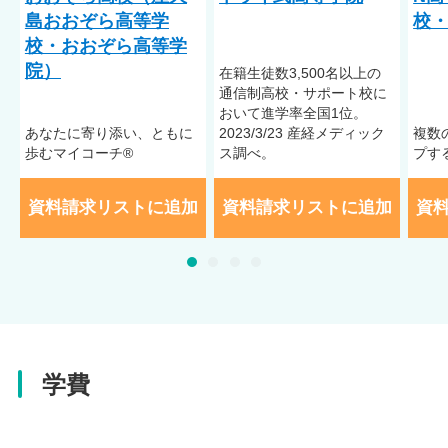
島おおぞら高等学
校・
校・おおぞら高等学
院）
在籍⽣徒数3,500名以上の
通信制⾼校・サポート校に
おいて進学率全国1位。
あなたに寄り添い、ともに
2023/3/23 産経メディック
複数
歩むマイコーチ®
ス調べ。
プす
資料請求リストに追加
資料請求リストに追加
資
学費