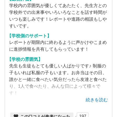
キャンパスの特徴
学校内の雰囲気が優しくてあたたく、先生方との
学校外での出来事やいろいろなことを話す時間が
MUGEN高等学院は母体が進学塾MUGENであるため進学に強い
いつも楽しみです！レポートや進路の相談もしや
学校です。2024年度の進路決定率は93.1％（全国平均
すいです。
63.4％）、現役進学率は82.8％（全国平均50.9％）と高い数値
を誇っています。指定校推薦枠は全国744校！！（2024年度時
【学校側のサポート】
点）枠は年々増加しており、進路選択のチャンスも広がりま
レポートが期限内に終わるように声かけやこまめ
す。 登下校の時間は自分のペースで設定することができます。
時間に余裕をもって登校することで気持ちにも余裕ができ登校
に進捗情報を共有してもらっています！
できる喜びを感じることができます。 「友達ができるかな」と
【学校の雰囲気】
いう心配も大丈夫！MUGEN高等学院ではイベントも充実してお
先生も生徒もとても優しい人ばかりです♪ 制服の
り、遠足やボランティア活動、文化祭やクラブ活動もありま
す。もちろん参加は自由なので自分のペースを大事にしながら
子もいれば私服の子もいます。お弁当はその日、
参加を決めることができますよ。 安心安全の環境、あたたかい
誰かと一緒に食べたい気分だったら友達と食べた
雰囲気、優しい先輩たちを知っていただきたいのでぜひオープ
り、1人で食べたり、みんな日によって様々で
ンキャンパスや見学にお越しください。ひとり一人との出会い
す！
を大切にしていきます。
続きを読む
対応可能コース
197
この口コミが参考になった