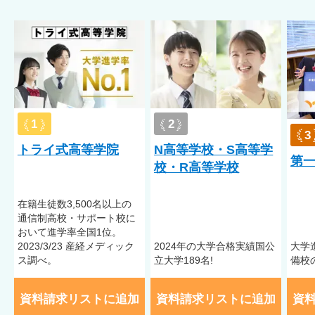
生活サポート・メンタルケア
MUGEN高等学院では、自分のペースで登下校の時間を設定する
ことができます。最近では起立性調節障害に悩む生徒も少なく
ありません。時間に余裕をもって登校することで気持ちにも余
裕ができ登校できる喜びを感じることができます。 チュータリ
ングでは進学やレポートについて話し合うほか、心の状態にも
1
2
寄り添っていきます。先生との距離も近いため心配事も気軽に
3
相談できる雰囲気がMUGEN高等学院にはあります。 「友達が
トライ式高等学院
N高等学校・S高等学
第
できるかな」という心配も大丈夫！MUGEN高等学院ではイベン
校・R高等学校
トも充実しており、遠足やボランティア活動、文化祭やクラブ
活動もあります。もちろん参加は自由なので自分のペースを大
在籍⽣徒数3,500名以上の
事にしながら参加を決めることができますよ。 安心安全の環
通信制⾼校・サポート校に
境、あたたかい雰囲気、優しい先輩たちを知っていただきたい
おいて進学率全国1位。
のでぜひオープンキャンパスや見学にお越しください。ひとり
2023/3/23 産経メディック
2024年の大学合格実績国公
大学
一人との出会いを大切にしていきます。
ス調べ。
立大学189名!
備校
午後スタートカリキュラム
保護者相談
家庭訪問対応
資料請求リストに追加
資料請求リストに追加
資