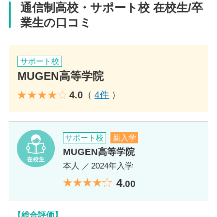
鹿児島県鹿児島市中央町4-42 山下事務器ビル3F
通信制高校・サポート校 在校生/卒
業生の口コミ
電話番号
099-806-7087
サポート校
MUGEN高等学院
アクセス
4.0
（
4件
）
JR 鹿児島中央駅 徒歩3分
教員コメント
サポート校
新入学
生徒も保護者の方々も心配や不安を抱えなが
MUGEN高等学院
ら今まで頑張ってこられたと思います。登校
本人
2024年入学
できる喜びを感じながら夢の実現へ向かって
一歩踏み出してみませんか？何でもお気軽に
4
.00
ご相談くださいね。
【総合評価】