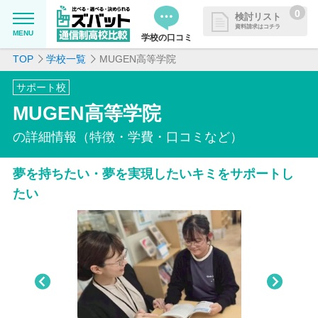
0
検討リスト
資料請求はコチラ
MENU
学校の口コミ
TOP
学校一覧
MUGEN高等学院
MENU
資料請求リストに追加しました
サポート校
追加した学校を一覧で確認・まと
学校を探したい
MUGEN高等学院
めて資料請求できます
通信制高校について知りたい
の詳細情報（特徴・学費・口コミなど）
夢を持ちたい・夢を実現したいキミをサポートし
はじめての方へ
たい
よくある質問
掲載を希望される学校様へ
Pre
Nex