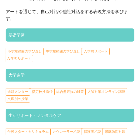
アートを通じて、自己対話や他社対話をする表現方法を学びま
す。
基礎学習
小学校範囲の学び直し
中学校範囲の学び直し
入学前サポート
AI学習サポート
大学進学
進路メンター
指定校推薦枠
総合型選抜の対策
入試対策オンライン講座
文理別の授業
生活サポート・メンタルケア
午後スタートカリキュラム
カウンセラー相談
保護者相談
家庭訪問対応