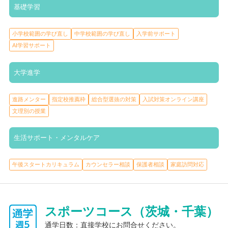
基礎学習
小学校範囲の学び直し
中学校範囲の学び直し
入学前サポート
AI学習サポート
大学進学
進路メンター
指定校推薦枠
総合型選抜の対策
入試対策オンライン講座
文理別の授業
生活サポート・メンタルケア
午後スタートカリキュラム
カウンセラー相談
保護者相談
家庭訪問対応
スポーツコース（茨城・千葉）
通学日数：直接学校にお問合せください。