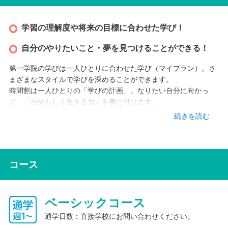
学習の理解度や将来の目標に合わせた学び！
自分のやりたいこと・夢を見つけることができる！
第一学院の学びは一人ひとりに合わせた学び（マイプラン）。さ
まざまなスタイルで学びを深めることができます。
時間割は一人ひとりの「学びの計画」。なりたい自分に向かっ
て、「自分らしく生きる力」を身に付けます。
時間割は成長に合わせて変更できるので、一歩ずつ階段を踏んで
続きを読む
いきましょう。みなさんのサポート役である
フェロー（先生）と相談しながら自分にあった学習内容・環境を
選択して、充実したキャンパスライフを過ごすことができます。
コース
基礎学習
ベーシックコース
小学校範囲の学び直し
中学校範囲の学び直し
AI学習サポート
通学日数：直接学校にお問い合わせください。
通学コースは、最大週2日登校と最大週5日登校から選ぶことがで