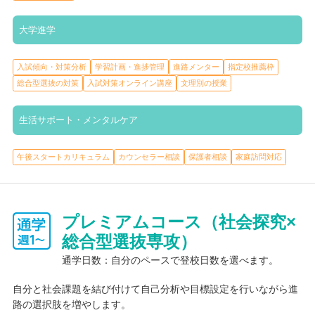
大学進学
入試傾向・対策分析
学習計画・進捗管理
進路メンター
指定校推薦枠
総合型選抜の対策
入試対策オンライン講座
文理別の授業
生活サポート・メンタルケア
午後スタートカリキュラム
カウンセラー相談
保護者相談
家庭訪問対応
プレミアムコース（社会探究×
総合型選抜専攻）
通学日数：自分のペースで登校日数を選べます。
自分と社会課題を結び付けて自己分析や目標設定を行いながら進
路の選択肢を増やします。