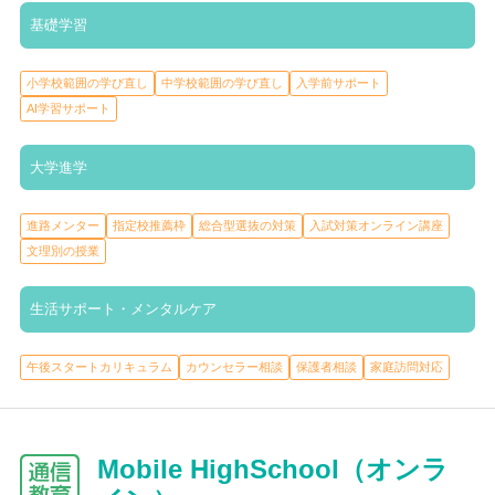
基礎学習
小学校範囲の学び直し
中学校範囲の学び直し
入学前サポート
AI学習サポート
大学進学
進路メンター
指定校推薦枠
総合型選抜の対策
入試対策オンライン講座
文理別の授業
生活サポート・メンタルケア
午後スタートカリキュラム
カウンセラー相談
保護者相談
家庭訪問対応
Mobile HighSchool（オンラ