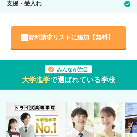
支援・受入れ
で登校することができます。
支援体制
専門家のメンタルサポートあり
資料請求リストに追加【無料】
生活サポート・メンタルケア
第一学院高校では、生徒同士の助け合いを大切にしています。
みんなが注目
過去に同じ悩みを抱えていた在校生が、高校生活をサポートす
る「ピアサポーター」として活躍。オープンスクールでも、在
大学進学
で選ばれている学校
校生が主体となって、来校した皆さんに寄り添います。 保護者
へのサポートも手厚く、同じ悩みを持つ方同士が学年の枠を超
えて交流できる場や、定期的な保護者会や勉強会などを開催。
情報共有や学びの機会を提供しています。 職員は「1/1教育」と
いう教育理念のもと、生徒一人ひとりと向き合います。普段の
学校生活や定期的な面談を通して生徒の状況を細かく把握し、
前向きに学校生活を送れるようサポートしています。 さらに、
日本臨床心理士会に所属する臨床心理士や公認心理師がスクー