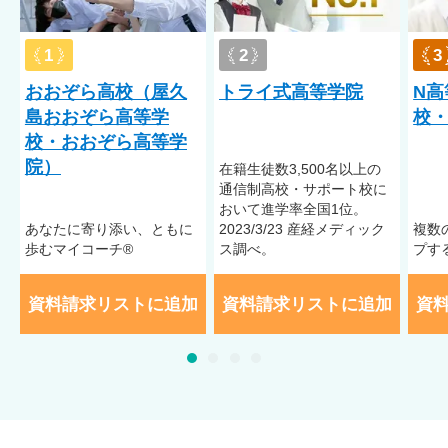
1
2
3
おおぞら高校（屋久
トライ式高等学院
N高
島おおぞら高等学
校・
校・おおぞら高等学
院）
在籍⽣徒数3,500名以上の
通信制⾼校・サポート校に
おいて進学率全国1位。
あなたに寄り添い、ともに
2023/3/23 産経メディック
複数
歩むマイコーチ®
ス調べ。
プす
資料請求リストに追加
資料請求リストに追加
資