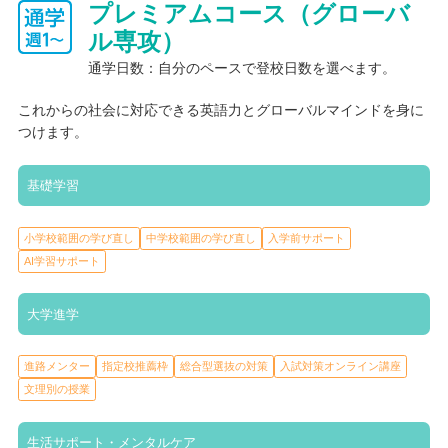
プレミアムコース（グローバ
ル専攻）
通学日数：自分のペースで登校日数を選べます。
これからの社会に対応できる英語力とグローバルマインドを身に
つけます。
基礎学習
小学校範囲の学び直し
中学校範囲の学び直し
入学前サポート
AI学習サポート
大学進学
進路メンター
指定校推薦枠
総合型選抜の対策
入試対策オンライン講座
文理別の授業
生活サポート・メンタルケア