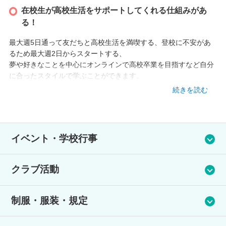
在校生が高校生活をサポートしてくれる仕組みがあ
る！
最大週5日通って友だちと高校生活を満喫する、登校に不安があ
るため最大週2日からスタートする、
夢や好きなことを中心にオンラインで高校卒業を目指すなど自分
に合ったスタイルで学ぶことができます。
キャンパスの在校生が高校生活をサポートしてくれる仕組みがあ
続きを読む
るので安心して通うことができます。オンラインのコースでは、
定期的にオンラインホームルームを実施し、仲間と繋がれる機会
もあります。
各キャンパスでのサークル活動やイベントもたくさん！参加する
イベント・学校行事
ごとに自然と友だちが増え、学校に行くのが楽しくなります！
キャンパスごとに様々なイベントを準備しています。
クラブ活動
入学式、新入生歓迎会、BBQ、スポーツ観戦、ボウリング大
会、全国フットサル大会、アメリカ短期留学、体育祭、ハロウ
キャンパスごとに様々なクラブ活動があります。
ィンパーティ、オンライン文化祭、クリスマスパーティ、卒業
制服・服装・規定
イラスト、ゲーム、フットサル、バドミントン、野球、ダン
式 ほか
ス、軽音、ボランティア ほか
制服は用意していますが、服装は自由です。自分の好きな服装