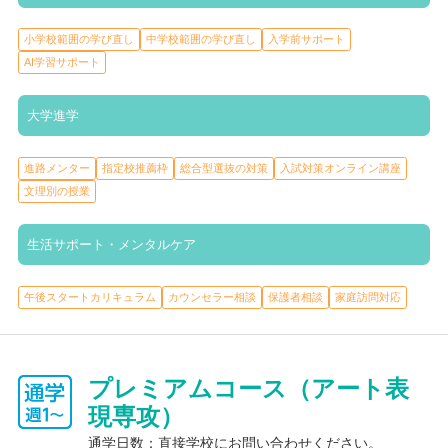
小学校範囲の学び直し
中学校範囲の学び直し
入学前サポート
AI学習サポート
大学進学
進路メンター
指定校推薦枠
総合型選抜の対策
入試対策オンライン講座
文理別の授業
生活サポート・メンタルケア
午後スタートカリキュラム
カウンセラー相談
保護者相談
家庭訪問対応
プレミアムコース（アート表
現専攻）
通学日数：直接学校にお問い合わせください。