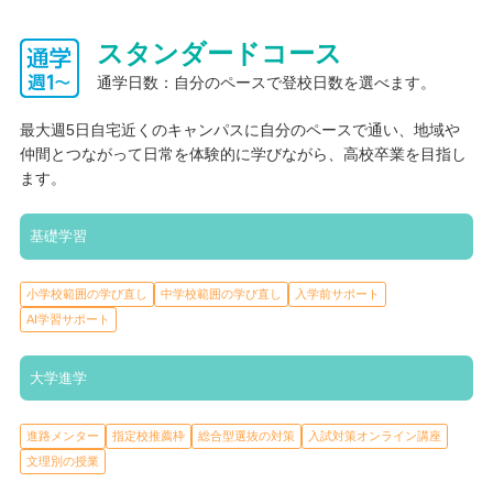
います。 特に「大学進学専攻」では、フェロー（先生）が学習支
援や進路指導を行うほか、使用している教材「ウイングネット」
スタンダードコース
の先生にも直接質問できるため、疑問をすぐに解決できる環境で
通学日数：自分のペースで登校日数を選べます。
す。 さらに、国公立・難関私大特化クラス（申込制）があり、東
大生をはじめとるす最難関大学生からのコーチングを受けられま
最大週5日自宅近くのキャンパスに自分のペースで通い、地域や
す。これにより、単に知識を増やすだけでなく、「問いを立てる
仲間とつながって日常を体験的に学びながら、高校卒業を目指し
力」や「仮説思考」など、学び方や考え方そのものを鍛え、将来
ます。
にわたって役立つ力を身につけることができます。 また、約600
校の豊富な指定校推薦や、グループ内の大学への進学という選択
肢もあるため、生徒一人ひとりに合った進路を一緒に見つけ、寄
基礎学習
り添いサポートします。
小学校範囲の学び直し
中学校範囲の学び直し
入学前サポート
AI学習サポート
大学進学
進路メンター
指定校推薦枠
総合型選抜の対策
入試対策オンライン講座
文理別の授業