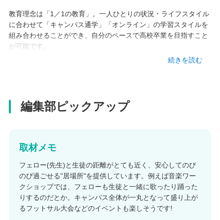
教育理念は「1／1の教育」。一人ひとりの状況・ライフスタイル
に合わせて「キャンパス通学」「オンライン」の学習スタイルを
組み合わせることができ、自分のペースで高校卒業を目指すこと
が可能です。
また、「成長実感型教育」で自分を今よりも好きになり、「プロ
続きを読む
ジェクト型学習」を通して進化し続ける未来社会で活躍できる人
材を育みます。
編集部ピックアップ
設立
1985 年
取材メモ
本校情報
フェロー(先生)と生徒の距離がとても近く、安心してのび
のび過ごせる"居場所"を提供しています。例えば音楽ワー
茨城県高萩市赤浜2086-1
クショップでは、フェローも生徒と一緒に歌ったり踊った
りするのだとか。キャンパス全体が一丸となって盛り上が
TEL
るフットサル大会などのイベントも楽しそうです!
0293-20-5800