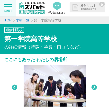
0
検討リスト
資料請求はコチラ
MENU
学校の口コミ
TOP
学校一覧
第一学院高等学校
MENU
資料請求リストに追加しました
通信制高校
追加した学校を一覧で確認・まと
学校を探したい
第一学院高等学校
めて資料請求できます
通信制高校について知りたい
の詳細情報（特徴・学費・口コミなど）
ここにもあった わたしの居場所
はじめての方へ
よくある質問
掲載を希望される学校様へ
Pre
Nex
viou
t
s