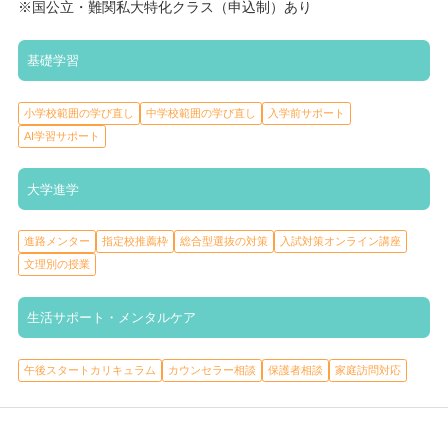
※国公立・難関私大特化クラス（申込制）あり
基礎学習
小学校範囲の学び直し
中学校範囲の学び直し
入学前サポート
AI学習サポート
大学進学
進路メンター
指定校推薦枠
総合型選抜の対策
入試対策オンライン講座
文理別の授業
生活サポート・メンタルケア
午後スタートカリキュラム
カウンセラー相談
保護者相談
家庭訪問対応