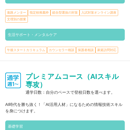
進路メンター
指定校推薦枠
総合型選抜の対策
入試対策オンライン講座
文理別の授業
生活サポート・メンタルケア
午後スタートカリキュラム
カウンセラー相談
保護者相談
家庭訪問対応
プレミアムコース（AIスキル
専攻）
通学日数：自分のペースで登校日数を選べます。
AI時代を勝ち抜く！「AI活用人材」になるための情報技術スキル
を身につけます。
基礎学習