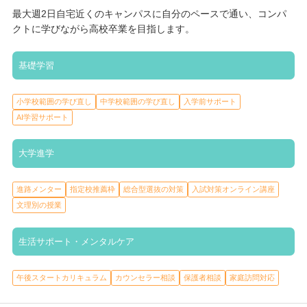
き、フェロー（先生）と一緒に通学とオンラインを組み合わせ
最大週2日自宅近くのキャンパスに自分のペースで通い、コンパ
て、自分に合った時間割をつくることができます。 学習面では、
クトに学びながら高校卒業を目指します。
「小中学校の復習」「高校基礎～標準レベル」「大学受験対策、
専門学校受験対策、就職試験対策」と、3つのステージを準
基礎学習
備。、AI搭載のデジタル教材を活用しながら、学力別に自分のペ
ースで基礎学力を養えるため、自信につながります。 そのため、
通学・学習面ともに、自分のペースで自分のスタイルで学びを深
小学校範囲の学び直し
中学校範囲の学び直し
入学前サポート
めることができるため、「自分らしく生きる力」を身につけるこ
AI学習サポート
とができます。
大学進学
大学進学サポート
進路メンター
指定校推薦枠
総合型選抜の対策
入試対策オンライン講座
文理別の授業
入試傾向・対策分析
学習計画・進捗管理
進路メンター
指定校推薦枠
総合型選抜の対策
入試対策オンライン講座
学内模試
文理別の授業
生活サポート・メンタルケア
興味や将来の目標に合わせて専攻を1つ選べる「プレミアムコー
ス」には、「社会探究×総合型選抜専攻」と「大学進学専攻」が
午後スタートカリキュラム
カウンセラー相談
保護者相談
家庭訪問対応
あり、大学進学に特化した学びが可能です。 大学入学共通テスト
対策講座や、進路対策講座など、多様な進学サポートも充実して