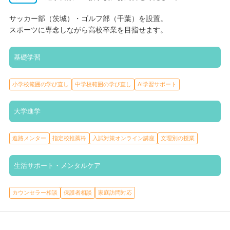
サッカー部（茨城）・ゴルフ部（千葉）を設置。
スポーツに専念しながら高校卒業を目指せます。
基礎学習
小学校範囲の学び直し
中学校範囲の学び直し
AI学習サポート
大学進学
進路メンター
指定校推薦枠
入試対策オンライン講座
文理別の授業
生活サポート・メンタルケア
カウンセラー相談
保護者相談
家庭訪問対応