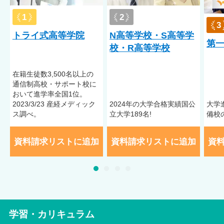
ルカウンセラーとして在籍。多くの教員も心理療法カウンセラ
ーの資格を持っており、専門的な視点からも生徒の心をサポー
1
2
トします。
3
トライ式高等学院
N高等学校・S高等学
第
1クラス10名以下
午後スタートカリキュラム
カウンセラー相談
校・R高等学校
保護者相談
家庭訪問対応
在籍⽣徒数3,500名以上の
受入実績
通信制⾼校・サポート校に
おいて進学率全国1位。
不登校／起立性調節障害
2023/3/23 産経メディック
2024年の大学合格実績国公
大学
ス調べ。
立大学189名!
備校
※受入実績は、受入れを確定するものではありません。症状に
よって異なりますので、詳しくは学校へお問い合わせくださ
資料請求リストに追加
資料請求リストに追加
資
い。
学習・カリキュラム