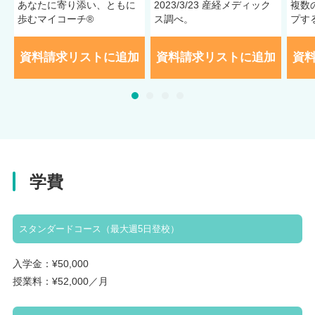
あなたに寄り添い、ともに
2023/3/23 産経メディック
複数
歩むマイコーチ®
ス調べ。
プす
資料請求リストに追加
資料請求リストに追加
資
学費
スタンダードコース（最大週5日登校）
入学金：¥50,000
授業料：¥52,000／月