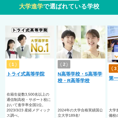
生徒や保護者への面談を定期的に実施
大学進学
で選ばれている学校
専門家のメンタルサポートあり
受入実績
不登校／注意欠陥多動性障害（ADHD）／学習障害（LD）／起
立性調節障害／身体障害
※受入実績は、受入れを確定するものではありません。症状に
よって異なりますので、詳しくは学校へお問い合わせくださ
1
2
い。
3
トライ式高等学院
N高等学校・S高等学
第
校・R高等学校
在籍⽣徒数3,500名以上の
通信制⾼校・サポート校に
おいて進学率全国1位。
2023/3/23 産経メディック
2024年の大学合格実績国公
大学
ス調べ。
立大学189名!
備校