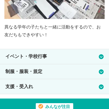
え
異なる学年の子たちと一緒に活動をするので、お
友だちもできやすい！
イベント・学校行事
姉妹校の専門学校や高校の学びを体験することができます。も
制服・服装・規定
の作りや調理など様々な経験をすることで新しい自分を発見
し、興味や視野を広げることができます。進路・将来などを考
服装は自由です。生徒が安心して過ごすための決まりはありま
えるきっかけにもなります。
支援・受入れ
すが、個性を発揮できる居場所となるように生徒のやりたいこ
と・考えを受け入れる環境作りをしています。
支援体制
みんなが注目