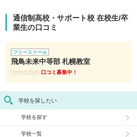
通信制高校・サポート校 在校生/卒
住所
業生の口コミ
北海道札幌市中央区南1条西９丁目11-3 札幌スポーツ＆メディ
カル専門学校 ウエスト館3階（職員室）
フリースクール
電話番号
飛鳥未来中等部 札幌教室
011-208-6805
口コミ募集中！
アクセス
地下鉄東西線・南北線・東豊線 大通駅 1番出口より徒歩5分、
学校を探したい
10番出口より徒歩8分
学校を探す
学校一覧