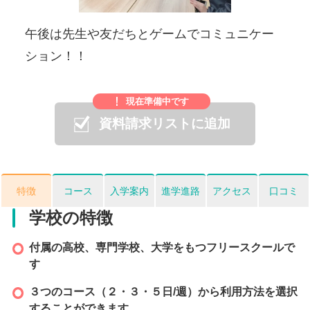
viou
t
s
午後は先生や友だちとゲームでコミュニケー
先
ション！！
安
現在準備中です
資料請求リストに追加
特徴
コース
入学案内
進学進路
アクセス
口コミ
学校の特徴
付属の高校、専門学校、大学をもつフリースクールで
す
３つのコース（２・３・５日/週）から利用方法を選択
することができます