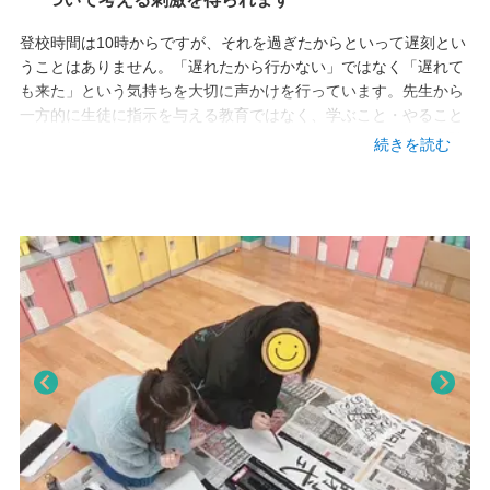
北海道札幌市中央区南1条西９丁目11-3 札幌スポーツ＆メディ
登校時間は10時からですが、それを過ぎたからといって遅刻とい
カル専門学校 ウエスト館3階（職員室）
うことはありません。「遅れたから行かない」ではなく「遅れて
TEL
も来た」という気持ちを大切に声かけを行っています。先生から
一方的に生徒に指示を与える教育ではなく、学ぶこと・やること
011-208-6805
を自分で決められるようにサポートします。コースは“週5日間登
続きを読む
校できるコース”“週に3回登校できるコース”“週に２回登校できる
アクセス
コース”から選択ができます。
・地下鉄東西線・南北線・東豊線 大通駅 1番出口より徒歩5分、
10番出口より徒歩8分
・地下鉄東西線 西11丁目駅 3番出口より徒歩4分
Pre
Nex
viou
t
s