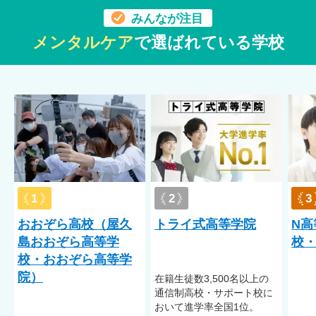
みんなが注目
メンタルケア
で選ばれている学校
1
2
3
おおぞら高校（屋久
トライ式高等学院
N高
島おおぞら高等学
校・
校・おおぞら高等学
院）
在籍⽣徒数3,500名以上の
通信制⾼校・サポート校に
おいて進学率全国1位。