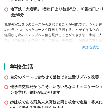
地下鉄「大通駅」1番出口より徒歩5分、10番出口より
徒歩8分
札幌教室は３つのコースから選択することが可能です。心と身体
のバランスにあったコースや曜日を選択することができるため、
無理なく次のステップへ自信を繋げることができます。生徒一人
ひとりの個性とその時々の「気持ち」を尊重し、保護者の方と連
携をとりながら丁寧に生徒と向き合い支援を行っています。学習
続きを読む
面では積み上げ教科の国語・数学/算数・英語は個別指導により、
学力を定着させていきます。札幌教室の明るい雰囲気の中で心の
エネルギーを充電し、生き抜く力を育みましょう。
学校生活
設立
自分のペースに合わせて登校でき生活リズムを改善
他学年交流だからこそ、いろいろなコミュニケーショ
2019 年
ンを学び、視野が広がります
姉妹校である飛鳥未来高校と同じ校舎で進路・将来に
本校情報
ついて考える刺激を得られます