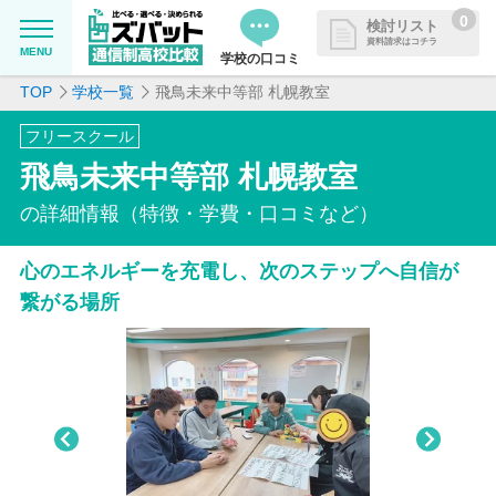
0
検討リスト
資料請求はコチラ
MENU
学校の口コミ
TOP
学校一覧
飛鳥未来中等部 札幌教室
MENU
資料請求リストに追加しました
フリースクール
追加した学校を一覧で確認・まと
学校を探したい
飛鳥未来中等部 札幌教室
めて資料請求できます
通信制高校について知りたい
の詳細情報（特徴・学費・口コミなど）
心のエネルギーを充電し、次のステップへ自信が
はじめての方へ
繋がる場所
よくある質問
掲載を希望される学校様へ
Pre
Nex