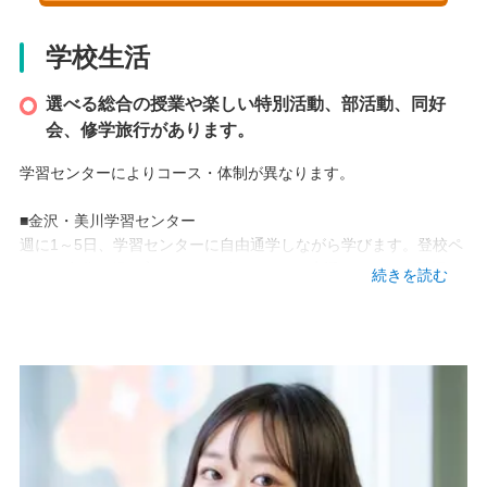
2004 年
学校生活
本校情報
選べる総合の授業や楽しい特別活動、部活動、同好
石川県金沢市上堤町1-35
会、修学旅行があります。
TEL
学習センターによりコース・体制が異なります。
076-265-6888
■金沢・美川学習センター
アクセス
週に1～5日、学習センターに自由通学しながら学びます。登校ペ
・JR 金沢駅 徒歩約15分
ースを自分で組み立てることができるので生活スタイルや目標に
続きを読む
・バス 武蔵ヶ辻、近江町市場 徒歩2分
合わせて通うことができます。
アットホームな雰囲気で「居やすさ」を重視しており、自由参加
の行事も数多く実施しています。
動画
◆サポート施設
アットマーク国際高等学校では、他の教育事業所と連携したサポ
ート施設を設けております。アットマーク国際高校と密接な連携
を取りながら、各校の特色を活かした生徒・保護者のサポートを
行っています。