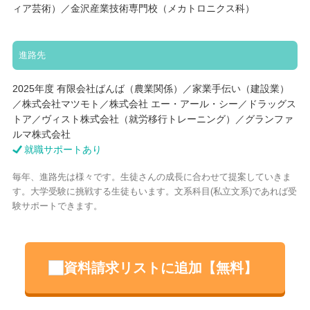
ィア芸術）／金沢産業技術専門校（メカトロニクス科）
進路先
2025年度 有限会社ばんば（農業関係）／家業手伝い（建設業）
／株式会社マツモト／株式会社 エー・アール・シー／ドラッグス
トア／ヴィスト株式会社（就労移行トレーニング）／グランファ
ルマ株式会社
就職サポートあり
毎年、進路先は様々です。生徒さんの成長に合わせて提案していきま
す。大学受験に挑戦する生徒もいます。文系科目(私立文系)であれば受
験サポートできます。
資料請求リストに追加【無料】