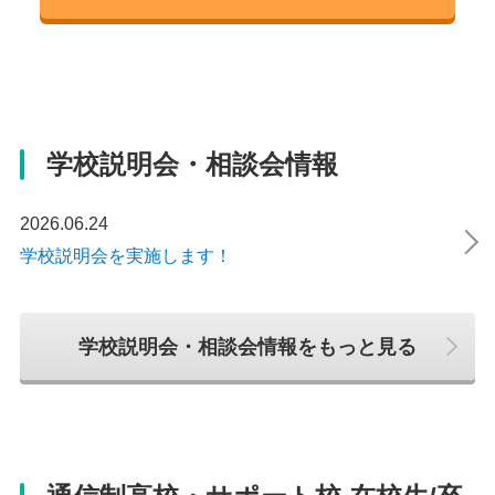
アクセス
058-216-1281
住所
電話番号
アクセス
IRいしかわ鉄道線 美川駅 徒歩6分
アクセス
岡山県岡山市北区富田町2-9-1
026-273-8825
JR 松本駅 徒歩5分（PARCO横）
岐阜バス 竜田町 徒歩１分
電話番号
アクセス
学校説明会・相談会情報
086-230-2340
しなの鉄道 屋代駅 徒歩1分
2026.06.24
アクセス
学校説明会を実施します！
JR 岡山駅 徒歩10分
学校説明会・相談会情報をもっと見る