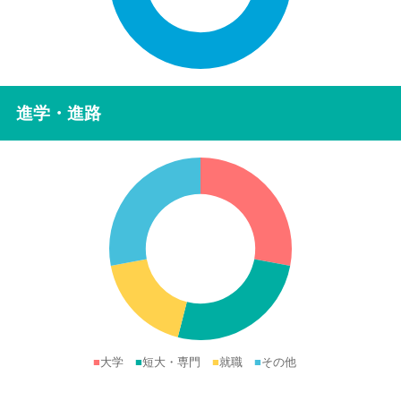
進学・進路
■
大学
■
短大・専門
■
就職
■
その他