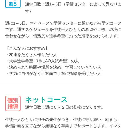
安心して取り組めます。また対面や、オンライン、ラインで質問
通学日数：週1～5日（学習センターによって異なりま
することもできます。
す）
週に1～5日、マイペースで学習センターに通いながら学ぶコース
です。通学スケジュールを生徒一人ひとりの希望や目標、環境に
合わせながら、習熟度や進学希望に沿った指導を受けられます。
【こんな人におすすめ】
・友達をたくさん作りたい人
・大学進学希望（特にAO入試希望）の人
・決められた時間や場所を決め、学習していきたい人
・学力に自信がなく、対面で丁寧に指導を受けたい人
ネットコース
通学日数：週に０～２日の登校になります。
生徒一人ひとりに担任の先生がつき、生徒に寄り添い、励まし、
学習計画を立てながら無理なく卒業までサポートします。インタ