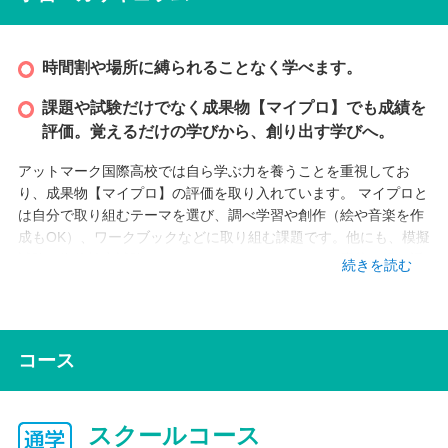
時間割や場所に縛られることなく学べます。
課題や試験だけでなく成果物【マイプロ】でも成績を
評価。覚えるだけの学びから、創り出す学びへ。
アットマーク国際高校では自ら学ぶ力を養うことを重視してお
り、成果物【マイプロ】の評価を取り入れています。 マイプロと
は自分で取り組むテーマを選び、調べ学習や創作（絵や音楽を作
成もOK）、ワークブックなどに取り組む課題です。他にも、模擬
試験、資格検定試験、コンクールやコンテストへの応募、振り返
続きを読む
り学習ノートなども対象になります。自分の好きな分野をとこと
ん深めることもできます。
コース
インターネット学習
インターネット上の授業（ネット授業）は録画されているため、
自宅や図書館にいながら授業を受けることができます。授業は繰
スクールコース
り返し視聴できるため、一度だけではわからないことがあっても