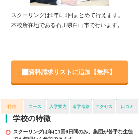
viou
t
s
ット
スクーリングは1年に1回まとめて行えます。
伝
取り
本校所在地である石川県白山市で行います。
道
資料請求リストに追加【無料】
特徴
コース
入学案内
進学進路
アクセス
口コミ
学校の特徴
スクーリングは年に1回6日間のみ。集団が苦手な生徒