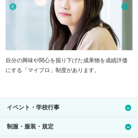
Pre
Nex
viou
t
s
査
自分の興味や関心を掘り下げた成果物を成績評価
にする「マイプロ」制度があります。
イベント・学校行事
春の遠足、映画鑑賞会、スポーツ同好会、編み物同好会、ゲー
制服・服装・規定
ム同好会、伝統工芸部があります。※学習センターによって異
なります。