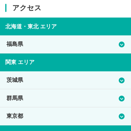
アクセス
北海道・東北 エリア
福島県
福島学習センター（みんなのひろば高等部）
関東 エリア
茨城県
住所
福島県伊達市保原町中村町41-1
つくば学習センター（つくば高等学院）
群馬県
電話番号
土浦学習センター（つちうら高等学院）
渋川学習センター（アットノース高等学院）
東京都
住所
024-575-0157
茨城県つくば市二の宮1-2-1