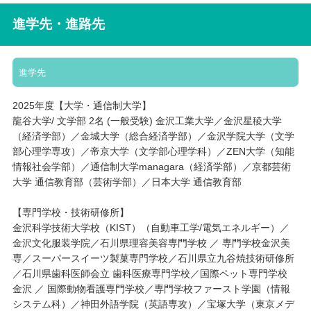
進学先・進路先
進学先
2025年度【大学・通信制大学】
龍谷大学/ 文学部 2名 (一般受験) 金沢工業大学／金沢星稜大学
（経済学部）／金城大学（総合経済学部）／金沢学院大学（文学
部心理学専攻）／帝京大学（文学部心理学科）／ZEN大学（知能
情報社会学部）／通信制大学managara（経済学部）／京都芸術
大学 通信教育部（芸術学部）／日本大学 通信教育部
【専門学校・技術研修所】
金沢科学技術大学校（KIST）（自動車工学/電気エネルギー）／
金沢文化服装学院／石川県理容美容専門学校 ／ 専門学校金沢美
専／スーパースイーツ製菓専門学校／石川県立九谷焼技術研修所
／石川県歯科医師会立 歯科医療専門学校／国際ペット専門学校
金沢 ／ 国際動物看護専門学校／専門学校ファースト学園（情報
システム科）／神田外語学院（英語専攻）／宝塚大学（東京メデ