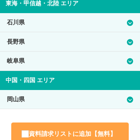
前橋学習センター（Prima国際高等学院 前橋
品川学習センター
住所
東海・甲信越・北陸 エリア
住所
アクセス
校）
電話番号
茨城県土浦市土浦市城北町16-18
群馬県渋川市石原204-16 ベラビル1階
石川県
阿武隈急行 保原駅 徒歩３分
住所
029-858-5208
住所
電話番号
電話番号
東京都品川区北品川5-12-4 3階
金沢学習センター
長野県
群馬県前橋市新前橋町18-29Kﾋﾞﾙ3階
アクセス
080-7808-1154
027-202-0333
電話番号
美川学習センター
松本学習センター（Prima国際高等学院松本
岐阜県
つくばエクスプレス つくば駅 徒歩約15分
住所
電話番号
アクセス
アクセス
03-3446-2546
校）
石川県金沢市上堤町1-35
027-203-0398
JR 土浦駅 徒歩15分
岐阜学習センター（岐阜咲山高等学院）
住所
中国・四国 エリア
JR 渋川駅 徒歩5分
アクセス
屋代学習センター（Prima国際高等学院屋代
住所
電話番号
アクセス
石川県白山市美川中町イ16番地43
校）
岡山県
山手線 品川駅 徒歩12分
住所
長野県松本市中央1-10-25 UDビル2F
076-265-6888
JR両毛線 新前橋駅 1分
電話番号
岐阜県岐阜市南殿町３丁目 19番地
岡山学習センター（Prima国際高等学院岡山
住所
電話番号
アクセス
076-213-7050
校）
電話番号
長野県千曲市小島3131-5
資料請求リストに追加【無料】
0263-31-0808
JR 金沢駅 徒歩約15分