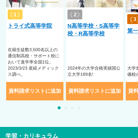
1
2
3
トライ式高等学院
N高等学校・S高等学
第
校・R高等学校
在籍⽣徒数3,500名以上の
通信制⾼校・サポート校に
おいて進学率全国1位。
2023/3/23 産経メディック
2024年の大学合格実績国公
大学
ス調べ。
立大学189名!
備校
資料請求リストに追加
資料請求リストに追加
資
学習・カリキュラム