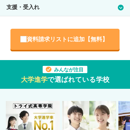
服装は自由です。制服（標準服）も用意しています。着用、購
支援・受入れ
入は義務ではありません。
支援体制
アットマークでは何らかの対応や支援が必要な生徒の相談も受
資料請求リストに追加【無料】
け付けています。 集団の授業に合わせられない、決まった時間
に登校できないなど、個別の対応が必要な生徒もこれまでに在
籍しています。
専門家のメンタルサポートあり
みんなが注目
大学進学
で選ばれている学校
受入実績
不登校／起立性調節障害
※受入実績は、受入れを確定するものではありません。症状に
よって異なりますので、詳しくは学校へお問い合わせくださ
い。