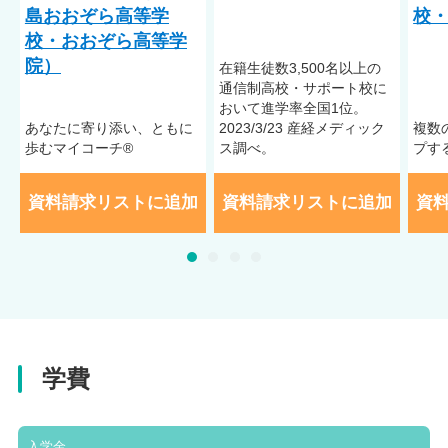
島おおぞら高等学
校・
校・おおぞら高等学
院）
在籍⽣徒数3,500名以上の
通信制⾼校・サポート校に
おいて進学率全国1位。
あなたに寄り添い、ともに
2023/3/23 産経メディック
複数
歩むマイコーチ®
ス調べ。
プす
資料請求リストに追加
資料請求リストに追加
資
学費
入学金