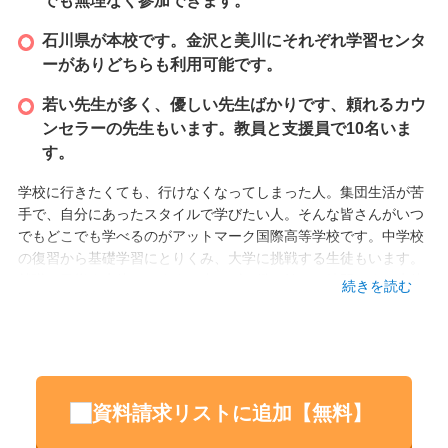
でも無理なく参加できます。
石川県が本校です。金沢と美川にそれぞれ学習センタ
ーがありどちらも利用可能です。
若い先生が多く、優しい先生ばかりです、頼れるカウ
ンセラーの先生もいます。教員と支援員で10名いま
す。
学校に行きたくても、行けなくなってしまった人。集団生活が苦
手で、自分にあったスタイルで学びたい人。そんな皆さんがいつ
でもどこでも学べるのがアットマーク国際高等学校です。中学校
の復習から基礎学習にとりくみ、大学に挑戦する生徒もいます。
就職を目指す生徒もいます。少しずつ働き始める練習をする生徒
続きを読む
もいます。それぞれの目標に向けて挑戦をサポートします。一人
ひとりの個性や才能を見て、ペースを合わせて共に成長していく
学校です。
設立
資料請求リストに追加【無料】