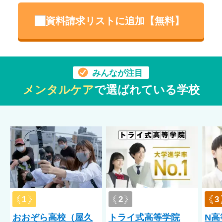
資料請求リストに追加【無料】
みんなが注目
メンタルケア
で選ばれている学校
1
2
3
おおぞら高校（屋久
トライ式高等学院
N高