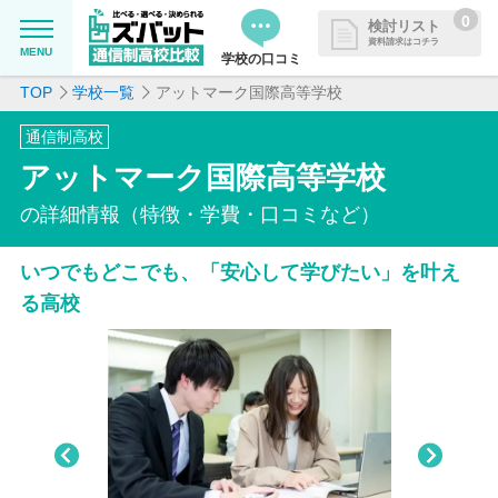
0
検討リスト
資料請求はコチラ
MENU
学校の口コミ
TOP
学校一覧
アットマーク国際高等学校
MENU
資料請求リストに追加しました
通信制高校
追加した学校を一覧で確認・まと
学校を探したい
アットマーク国際高等学校
めて資料請求できます
通信制高校について知りたい
の詳細情報（特徴・学費・口コミなど）
いつでもどこでも、「安心して学びたい」を叶え
はじめての方へ
る高校
よくある質問
掲載を希望される学校様へ
Pre
Nex