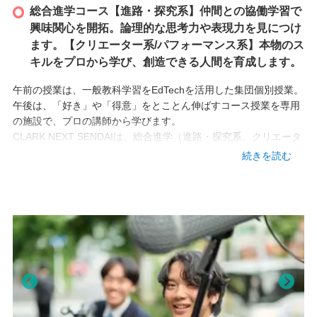
総合進学コース【進路・探究系】仲間との協働学習で
興味関心を開拓。論理的な思考力や表現力を見につけ
設立
ます。【クリエーター系/パフォーマンス系】本物のス
キルをプロから学び、創造できる人間を育成します。
2026 年
午前の授業は、一般教科学習をEdTechを活用した集団個別授業。
午後は、「好き」や「得意」をとことん伸ばすコース授業を専用
本校情報
の施設で、プロの講師から学びます。
CLARK NEXT SENDAIは、総合進学（進路・探究系、クリエータ
宮城県仙台市若林区新寺1-7-20
ー系、パフォーマンス系）、CLARK NEXT Tokyoは、eスポー
続きを読む
ツ、メディアアート&プログラミング、ロボティクス、CLARK
TEL
NEXT Akihabaraは、eスポーツ、先端プログラミング、アキバミ
022-791-3222
ュージック、マンガ・イラスト、映像クリエイトを学びます。
アクセス
・JR 仙台駅 徒歩5分
Pre
Nex