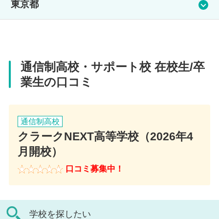
東京都
住所
宮城県仙台市若林区新寺1-7-20
【CLARK NEXT Akihabara】
電話番号
【CLARK NEXT Tokyo】
通信制高校・サポート校 在校生/卒
住所
022-791-3222
業生の口コミ
東京都千代田区外神田6丁目5-12
住所
アクセス
電話番号
東京都板橋区板橋4丁目11-4
通信制高校
JR 仙台駅 徒歩5分
クラークNEXT高等学校（2026年4
03-5807-3455
電話番号
月開校）
アクセス
03-6905-6911
口コミ募集中！
JR山手線/京浜東北線 秋葉原駅 徒歩8分
アクセス
JR埼京線 板橋駅 徒歩8分
学校を探したい