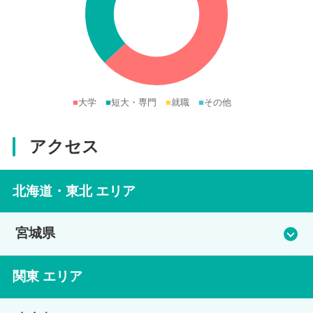
■
大学
■
短大・専門
■
就職
■
その他
アクセス
北海道・東北 エリア
宮城県
本校 仙台
関東 エリア