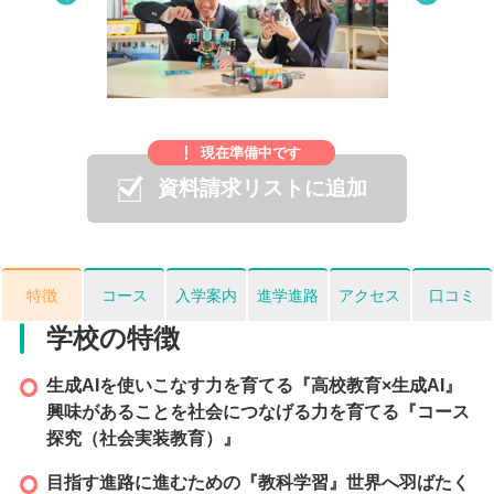
Pre
Nex
viou
t
s
現在準備中です
資料請求リストに追加
特徴
コース
入学案内
進学進路
アクセス
口コミ
学校の特徴
生成AIを使いこなす力を育てる『高校教育×生成AI』
興味があることを社会につなげる力を育てる『コース
探究（社会実装教育）』
目指す進路に進むための『教科学習』世界へ羽ばたく