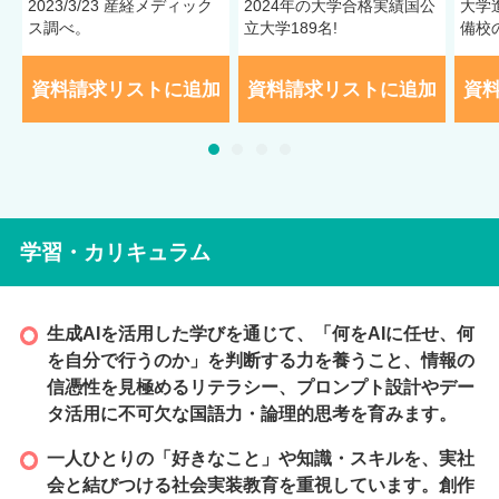
2023/3/23 産経メディック
2024年の大学合格実績国公
大学
ス調べ。
立大学189名!
備校
資料請求リストに追加
資料請求リストに追加
資
学習・カリキュラム
生成AIを活用した学びを通じて、「何をAIに任せ、何
を自分で行うのか」を判断する力を養うこと、情報の
信憑性を見極めるリテラシー、プロンプト設計やデー
タ活用に不可欠な国語力・論理的思考を育みます。
一人ひとりの「好きなこと」や知識・スキルを、実社
会と結びつける社会実装教育を重視しています。創作