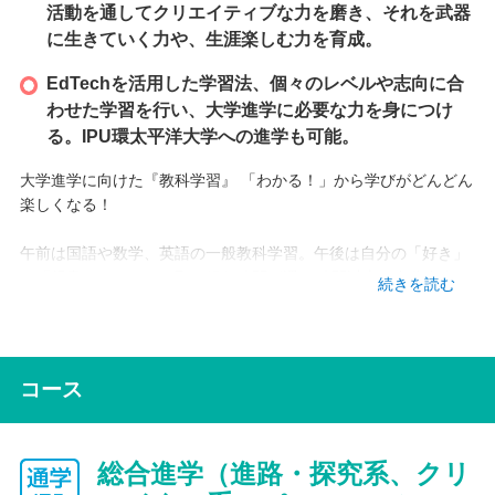
活動を通してクリエイティブな力を磨き、それを武器
に生きていく力や、生涯楽しむ力を育成。
EdTechを活用した学習法、個々のレベルや志向に合
わせた学習を行い、大学進学に必要な力を身につけ
る。IPU環太平洋大学への進学も可能。
大学進学に向けた『教科学習』 「わかる！」から学びがどんどん
楽しくなる！
午前は国語や数学、英語の一般教科学習。午後は自分の「好き」
や「得意」にとことん取り組む時間が週20時間以上！自分自身の
続きを読む
夢にしっかり向き合い、挑戦できる時間です。
「一人ひとりに合った学びがある」その信念を、クラークでは教
育の軸として大切にしてきました。
ここで学ぶみんなが誰一人として取り残されることのないよう、
コース
「一人ひとりに最適な学び」と「仲間と協働する学び」を両輪と
する21世紀型育に取り組んでいます。
総合進学（進路・探究系、クリ