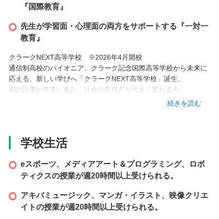
『国際教育』
先生が学習面・心理面の両方をサポートする『一対一
教育』
クラークNEXT高等学校 ※2026年4月開校
通信制高校のパイオニア、クラーク記念国際高等学校から未来に
応える、新しい学びへ「クラークNEXT高等学校」誕生。
AIの活用が急速に進み、社会の在り方が大きく変わる今。
教育にも従来の枠を超えた進化が求められています。
続きを読む
2021年に開校したキャンパス「クラークネクスト」は、既存の教
育の常識に挑み、一人ひとりの個性と可能性を最大限に引き出す
革新的な学びを追求してきました。
学校生活
そして2026年4月、「クラークNEXT高等学校」として、新たな
ステージへ進化しました。
eスポーツ、メディアアート＆プログラミング、ロボ
ティクスの授業が週20時間以上受けられる。
AI教育、プロジェクト型学習、社会とつながるリアルな学び──
すべてを次のステージへと“尖らせる”ための進化です。
アキバミュージック、マンガ・イラスト、映像クリエ
イトの授業が週20時間以上受けられる。
未来は、待つものではなく、自ら切り拓くもの。新しいクラーク
NEXTで、あなたの未来を掴みませんか。