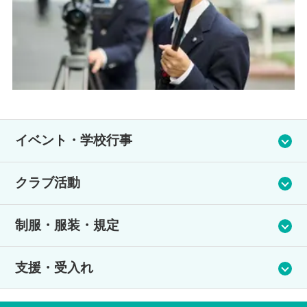
viou
t
s
イベント・学校行事
文化祭・体育祭・生徒主催のeスポーツ大会・コースの成果発表
クラブ活動
会など多数の学校行事があります！
キャンパス毎に地域や企業と連携し、様々な活動を行っていま
多彩なクラブを展開。
す。
制服・服装・規定
学校指定の制服あり（Akihabaraのeスポーツコースを除く）
支援・受入れ
支援体制