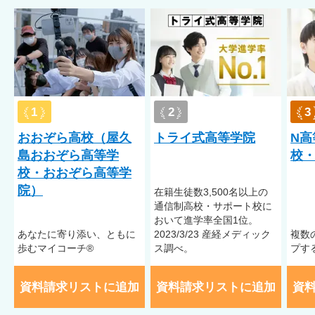
1
2
3
おおぞら高校（屋久
トライ式高等学院
N高
島おおぞら高等学
校・
校・おおぞら高等学
院）
在籍⽣徒数3,500名以上の
通信制⾼校・サポート校に
おいて進学率全国1位。
あなたに寄り添い、ともに
2023/3/23 産経メディック
複数
歩むマイコーチ®
ス調べ。
プす
資料請求リストに追加
資料請求リストに追加
資