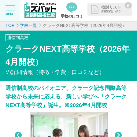
0
検討リスト
資料請求はコチラ
MENU
学校の口コミ
TOP
学校一覧
クラークNEXT高等学校（2026年4月開校）
MENU
資料請求リストに追加しました
通信制高校
追加した学校を一覧で確認・まと
学校を探したい
クラークNEXT高等学校（2026年
めて資料請求できます
通信制高校について知りたい
4月開校）
の詳細情報（特徴・学費・口コミなど）
はじめての方へ
通信制高校のパイオニア、クラーク記念国際高等
よくある質問
学校から未来に応える、新しい学びへ「クラーク
NEXT高等学校」誕生。※2026年4月開校
掲載を希望される学校様へ