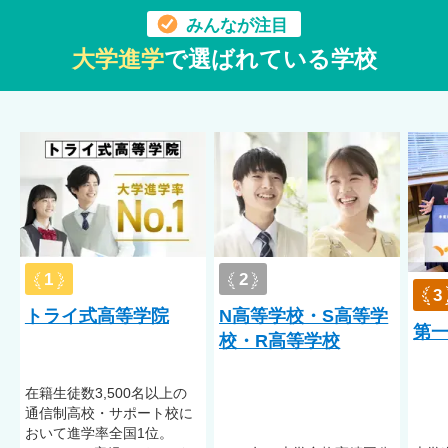
みんなが注目
教員は「学習心理支援カウンセラー（公益財団法人 こども教育
大学進学
で選ばれている学校
支援財団認定）」の資格を保有。生徒の心理をいち早く察して
サポートするので、なんでも安心して相談できます。
受入実績
不登校／起立性調節障害
※受入実績は、受入れを確定するものではありません。症状に
よって異なりますので、詳しくは学校へお問い合わせくださ
1
2
い。
3
トライ式高等学院
N高等学校・S高等学
第
校・R高等学校
在籍⽣徒数3,500名以上の
通信制⾼校・サポート校に
おいて進学率全国1位。