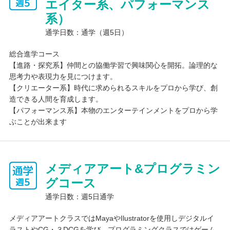
インターネット学習
エイター系、パフォーマンス
一人ひとりの進度に応じた学びを提供するために、CLARK NEXT
系）
ではEdTechの活用を推進。独自のWeb学習システムとして「クラ
通学日数：通学（週5日）
ークWebキャンパス」を開発し、学びの個別最適化を目指してい
ます。
総合進学コース
【進路・探究系】仲間との協働学習で興味関心を開拓。論理的な
思考力や表現力を見につけます。
【クリエーター系】時代に求められるスキルをプロから学び、創
造できる人間を育成します。
【パフォーマンス系】本物のエンターテインメントをプロから学
ぶことが出来ます
メディアアート&プログラミン
グコース
通学日数：週5日通学
メディアアートクラスではMayaやIlustratorを使用しデジタルイ
ラストやCG・３DCGを学び、プログラミングクラスではゲーム