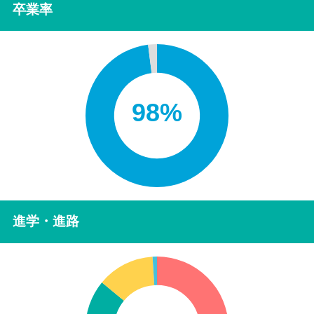
卒業率
98%
進学・進路