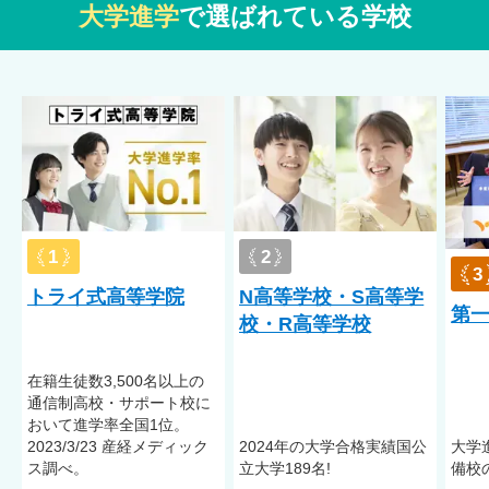
大学進学
で選ばれている学校
学校登校が可能で、学校生活を送ることに大きな支障がない場
合は、発達障害、学習障害があってもご入学していただいてお
ります。
不登校／アスペルガー症候群（AS）／自閉症スペクトラム
（ASD）／注意欠陥多動性障害（ADHD）／学習障害（LD）／
起立性調節障害／うつ病／身体障害
※発達障害、学習障害が重く、学校生活に支障がある場合はご
入学をお断りする場合がございます。受入実績は、受入れを確
定するものではありません。症状によって異なりますので、詳
1
2
しくは学校へお問い合わせください。
3
トライ式高等学院
N高等学校・S高等学
第
校・R高等学校
在籍⽣徒数3,500名以上の
通信制⾼校・サポート校に
おいて進学率全国1位。
2023/3/23 産経メディック
2024年の大学合格実績国公
大学
ス調べ。
立大学189名!
備校