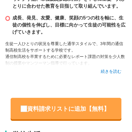
とりに合わせた教育を目指して取り組んでいます。
成長、発見、友愛、健康、笑顔の5つの柱を軸に、生
徒の個性を伸ばし、目標に向かって生徒の可能性を広
げていきます。
生徒一人ひとりの状況を尊重した通学スタイルで、3年間の通信
制高校生活をサポートする学校です。
通信制高校を卒業するために必要なレポート課題の対策を少人数
制の授業やマンツーマン指導で行っています。
毎日通学して高校生活の思い出を多く作る生徒。
続きを読む
少ない日数の登校の中で自分自身の目標に向かって努力し、大き
く成長する生徒。
いろんな特徴を持った生徒がのびのびと成長できる教育施設とな
っています。
資料請求リストに追加【無料】
設立
2017 年