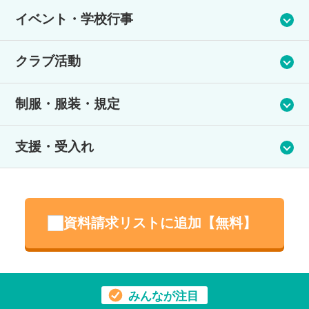
イベント・学校行事
特徴あるイベントを実施しています。
クラブ活動
外部から講師を招いて、ドローン講座やヘアメイク講座、プロ
グラミング授業などさまざまな体験学習を通じて成長していた
クラブ活動の規定はありませんが、下校時まで生徒同士でレク
だいています。
制服・服装・規定
リエーション、ゲームをすることはできます。
またレクリエーションや芸術鑑賞会、社会科見学やハロウィ
ン、クリスマスパーティーなどの各種季節限定イベントが数多
制服についての定めはありません。
く行われています。
支援・受入れ
生徒自身で自分に合う制服を選んで購入していただいておりま
体育祭は1日終了ではなく期間（約2か月）を設けて優勝を目指
す。
します。
制服、私服のどちらでの登校も可となっております。
支援体制
発達障害、学習障害の方も保護者同伴の面談で受け入れること
資料請求リストに追加【無料】
がございます。
専門家のメンタルサポートあり
SST（ソーシャルスキルトレーニング）
受入実績
みんなが注目