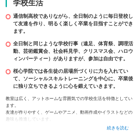
学校生活
本校情報
通信制高校でありながら、全日制のように毎日登校し
て友達を作り、明るく楽しく卒業を目指すことができ
鹿児島県鹿児島市西千石町3-21有馬ビル6F
ます。
TEL
全日制と同じような学校行事（遠足、体育祭、調理活
099-813-7515
動、芸術鑑賞会、社会科見学、クリスマス会、ハロウ
ィンパーティー）がありますが、参加は自由です。
アクセス
・鹿児島本線 鹿児島中央駅 800m
桜心学院では各生徒の居場所づくりに力を入れてい
・2番線 加治屋町電停 400m
て、ソーシャルスキルトレーニングを中心に、卒業後
・鹿児島交通 千石馬場バス停 50m
に独り立ちできるように心を鍛えていきます。
教室は広く、アットホームな雰囲気での学校生活を特徴としてい
ます。
友達が作りやすく、ゲームやアニメ、動画作成やイラストなどの
趣味も推進しています。
午前中から登校する生徒。
続きを読む
午後から登校する生徒。
生徒自身のライフスタイルに合わせて学校生活をおくることがで