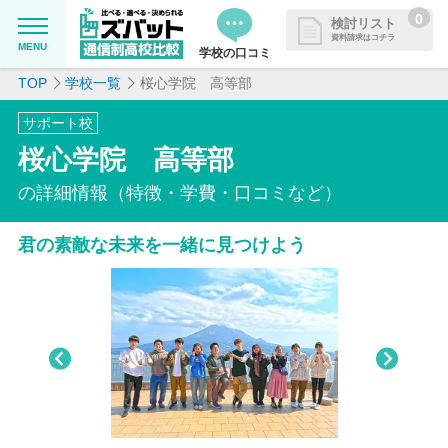
0
検討リスト
資料請求はコチラ
MENU
学校の口コミ
TOP
学校一覧
桜心学院 高等部
MENU
資料請求リストに追加しました
サポート校
追加した学校を一覧で確認・まと
学校を探したい
桜心学院 高等部
めて資料請求できます
通信制高校について知りたい
の詳細情報（特徴・学費・口コミなど）
君の素敵な未来を一緒に見つけよう
はじめての方へ
よくある質問
掲載を希望される学校様へ
Pre
Nex
viou
t
s