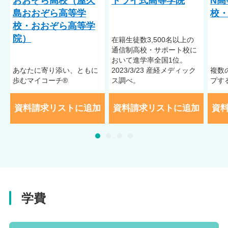
おおぞら高校（屋久
トライ式高等学院
N高
島おおぞら高等学
校・
校・おおぞら高等学
院）
在籍⽣徒数3,500名以上の
通信制⾼校・サポート校に
おいて進学率全国1位。
あなたに寄り添い、ともに
2023/3/23 産経メディック
複数
歩むマイコーチ®
ス調べ。
プす
資料請求リストに追加
資料請求リストに追加
資
学費