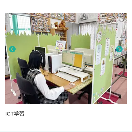
きる教育施設です。
Pre
Nex
viou
t
s
ICT学習