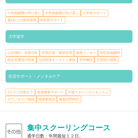
小論文添削、数学や物理など生徒の苦手とする分野も、希望する
生徒の声に応えます！
小学校範囲の学び直し
中学校範囲の学び直し
入学前サポート
週1以上の個別指導
AI学習サポート
大学進学
入試傾向・対策分析
学習計画・進捗管理
進路メンター
指定校推薦枠
総合型選抜の対策
入試対策オンライン講座
学内模試
文理別の授業
生活サポート・メンタルケア
1クラス10名以下
発達障害サポート
午後スタートカリキュラム
カウンセラー相談
保護者相談
家庭訪問対応
集中スクーリングコース
通学日数：年間最短１２日。