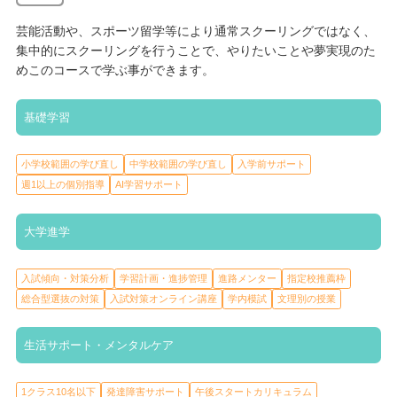
芸能活動や、スポーツ留学等により通常スクーリングではなく、
集中的にスクーリングを行うことで、やりたいことや夢実現のた
めこのコースで学ぶ事ができます。
基礎学習
小学校範囲の学び直し
中学校範囲の学び直し
入学前サポート
週1以上の個別指導
AI学習サポート
大学進学
入試傾向・対策分析
学習計画・進捗管理
進路メンター
指定校推薦枠
総合型選抜の対策
入試対策オンライン講座
学内模試
文理別の授業
生活サポート・メンタルケア
1クラス10名以下
発達障害サポート
午後スタートカリキュラム