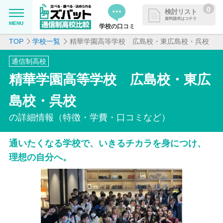
0
検討リスト
資料請求はコチラ
MENU
学校の口コミ
TOP
学校一覧
精華学園高等学校 広島校・東広島校・呉校
MENU
資料請求リストに追加しました
通信制高校
追加した学校を一覧で確認・まと
学校を探したい
精華学園高等学校 広島校・東広
めて資料請求できます
通信制高校について知りたい
島校・呉校
の詳細情報（特徴・学費・口コミなど）
はじめての方へ
通いたくなる学校で、いきるチカラを身につけ、
よくある質問
理想の自分へ。
掲載を希望される学校様へ