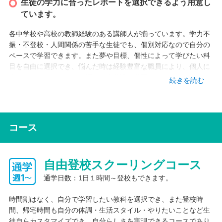
生徒の学力に合ったレポートを選択できるよう用意し
ています。
各中学校や高校の教師経験のある講師人が揃っています。学力不
振・不登校・人間関係の苦手な生徒でも、個別対応なので自分の
ペースで学習できます。また夢や目標、個性によって学びたい科
目を自由に選択でき、悩んだ時は経験豊富な職員により、個人に
合ったカリキュラムで無理なく自分流に学習できます。
続きを読む
インターネット学習
現代を生きる生徒たちにとって、今やPC端末は鉛筆やノートと並
コース
ぶマストアイテムです。職場や家庭でも社会のあらゆる場所で、
ICTの活用が日常のものとなっています。社会を生き抜いていく
力を育み、多様な生徒たちの可能性を広げられるように、最適化
自由登校スクーリングコース
された学びで創造性を伸ばしていくことができます。また、予測
不可能な未来社会において、変化を前向きに受け止め、持続可能
通学日数：1日１時間～登校もできます。
な社会の創り手として、ICTを適切・安全に使えるようネットリ
テラシーなど、情報活用能力の育成にも役立てることができま
時間割はなく、自分で学習したい教科を選択でき、また登校時
す。
間、帰宅時間も自分の体調・生活スタイル・やりたいことなど生
1.レポート学習・提出
徒自らカスタマイズでき、自分らしさを実現できるコースであり