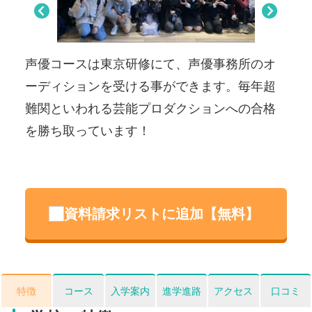
Pre
Nex
viou
t
s
３位
声優コースは東京研修にて、声優事務所のオ
サ
ーディションを受ける事ができます。毎年超
な
難関といわれる芸能プロダクションへの合格
ます
を勝ち取っています！
資料請求リストに追加【無料】
特徴
コース
入学案内
進学進路
アクセス
口コミ