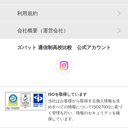
る事ができます。
自習室
全生徒タブレット無料貸し出し、自宅でも使用可能。
利用規約
教室数
あり
1つ
会社概要（運営会社）
PC台数
自習室
一人一台タブレット貸与。自宅で使用も可。
ズバット 通信制高校比較 公式アカウント
あり
設備情報
PC台数
大小さまざまな部屋があり、大勢が苦手な生徒への対応も可能
です。
全生徒にタブレット無料貸し出し。自宅でも使用可
ISOを取得しています
設備情報
当社はお客様から取得する個人情報を含
めすべての情報についてISO27001に基づ
く管理を行い、情報のセキュリティを確
JR呉駅直結で利便性抜群です。呉駅から雨にぬれず登校できま
保しています。
す。