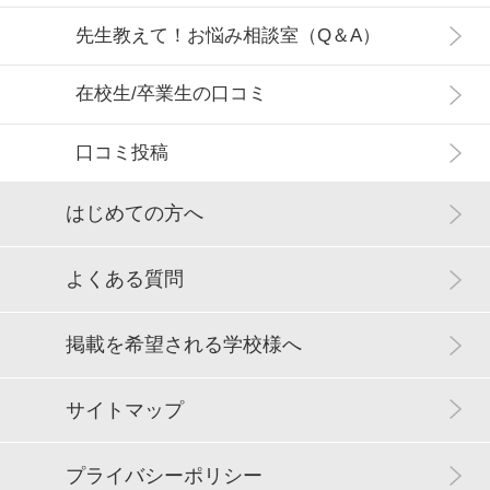
対応可能コース
ことや田帳面を考えてスケジュールを組むことができます。ア
・声優コース
先生教えて！お悩み相談室（Q＆A）
ルバイトや習い事と両立し登校できます。自分のペースで無理
・集中スクーリングコース
なく高校卒業を目指す事ができます。 ★完全個別指導で生徒一
スクーリング会場／日数／形態
・自由登校スクーリングコース
人ひとりの理解度に応じた学習が可能！ 生徒の理解度は各々で
在校生/卒業生の口コミ
・声優コース
全く違います。完全個別指導ですので教員が生徒それぞれの理
会場：基本的に広島校で行います。 ／日数：年間６０時間程度
解度に応じて指導します。一斉授業ではないので大勢の中で置
口コミ投稿
／形態：月～金の10：00～15：00までの間で自由に登下校でき
いてきぼりになることはありません。わからない所はすぐに先
スクーリング会場／日数／形態
スクーリング時間も自分で決める事ができます。
生と解決することができます。
はじめての方へ
会場：東広島校でスクーリングができます。 ／日数：年間およ
教室数
対応可能コース
そ６０時間 ／形態：本校に行くことなく東広島校で完結し、な
おかつ自分の予定や体調に合わせて登校する事ができます。月
よくある質問
2つ
～金の10：00～15：30の間で自由にスクーリングが行えます。
・集中スクーリングコース
普段のスクーリングに来れなかった生徒は、集中スクーリング
・自由登校スクーリングコース
７日間を年２回ほどで終わらせることもできます。
・声優コース
自習室
掲載を希望される学校様へ
教室数
あり
スクーリング会場／日数／形態
サイトマップ
８つ
会場：呉校舎 ／日数：年間６０時間程度 ／形態：月～金の10：
PC台数
00～15：00の間で自由に登下校、自分の生活スタイルに合わせ
プライバシーポリシー