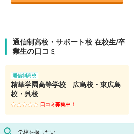
呉校
住所
広島県広島市東区若草町１０-１１
住所
通信制高校・サポート校 在校生/卒
業生の口コミ
電話番号
広島県東広島市西条岡町９-１
住所
082-536-1103
電話番号
広島県呉市宝町2-23-1 レクレ医療モール内
通信制高校
アクセス
082-424-0580
精華学園高等学校 広島校・東広島
電話番号
校・呉校
各線 広島駅 新幹線口 徒歩5分
アクセス
0823-31-5515
口コミ募集中！
教員コメント
JR山陽本線 西条駅 徒歩4分
アクセス
生徒個々の相性、目標を大切にし、高校卒業
教員コメント
呉線 呉駅 徒歩2分
はもちろん進路も個別対応によりサポートし
学校を探したい