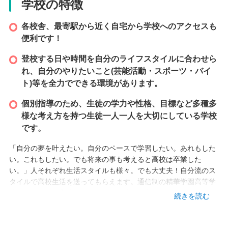
学校の特徴
各校舎、最寄駅から近く自宅から学校へのアクセスも
便利です！
登校する日や時間を自分のライフスタイルに合わせら
れ、自分のやりたいこと(芸能活動・スポーツ・バイ
ト)等を全力でできる環境があります。
個別指導のため、生徒の学力や性格、目標など多種多
様な考え方を持つ生徒一人一人を大切にしている学校
です。
「自分の夢を叶えたい。自分のペースで学習したい。あれもした
い。これもしたい。でも将来の事も考えると高校は卒業した
い。」人それぞれ生活スタイルも様々。でも大丈夫！自分流のス
タイルで高校生活を送ってもらえます。通信制の精華学園高等学
校は、全日制の高校のように毎日登校する必要がありません。も
続きを読む
ちろん毎日登校して勉強してもかまいません。大事なのは自分の
ペースで学習すること。レポート課題を中心に、スクーリングと
単位認定のテストを受けて単位を取って行きます。自分に合った