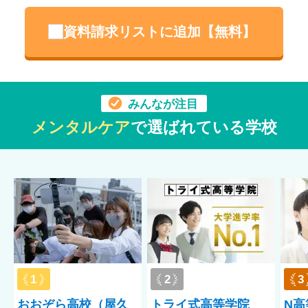
資料請求リストに追加【無料】
みんなが注目
メンタルケア
で選ばれている学校
1
2
3
おおぞら高校（屋久
トライ式高等学院
N高