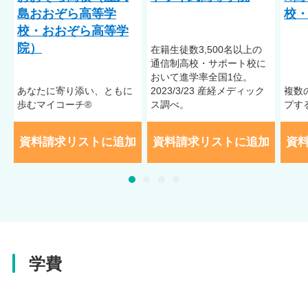
島おおぞら高等学
校・
校・おおぞら高等学
院）
在籍⽣徒数3,500名以上の
通信制⾼校・サポート校に
おいて進学率全国1位。
あなたに寄り添い、ともに
2023/3/23 産経メディック
複数
歩むマイコーチ®
ス調べ。
プす
資料請求リストに追加
資料請求リストに追加
資
学費