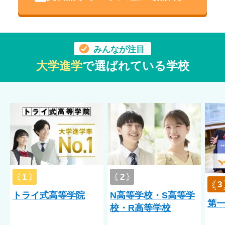
や講師陣多数在籍しており、不登校傾向の生徒から大学進学を
目指す生徒まで幅広く受け入れをしています。
専門家のメンタルサポートあり
SST（ソーシャルスキルトレーニング）
みんなが注目
生活サポート・メンタルケア
大学進学
で選ばれている学校
人の中に入るのが怖い、大勢が苦手、同世代と関わるのが苦手
という生徒もいます。まずは職員と話しやすい関係を作れるよ
うに積極的にコミュニケーションをとっていきます。校舎は、
大小さまざまな部屋がたくさんあるので1～２人の部屋から挑戦
してみたり、学校や職員に慣れてきたら一緒に体を動かす体育
や、カードゲームをしてみたり、生徒ひとり一人の心の動きを
感じながらタイミングをみて声掛けをしていきます。１年生の
頃は難しくても、３年生になったら学年を超えて関わる事がで
きるようになったり、卒業後も進学や就職が難しいかもしれな
1
2
いと思われた生徒もアルバイトができるようになったり、みん
3
な高校３年間の中で少しずつ成長しています。不安に思われて
トライ式高等学院
N高等学校・S高等学
第
いる保護者様も、一人で不安を抱える事がないように、大人と
校・R高等学校
して一人で頑張ろうとしているお子さんの成長を一緒に支えた
いという気持ちで取り組んでいます。