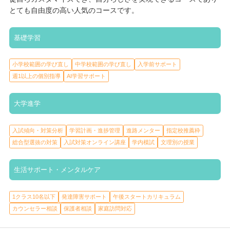
2.日本語検定【3級から7級の練習問題】
とても自由度の高い人気のコースです。
3.Web上の学校連絡掲示板の活用
4.メディア資料【教科書解説動画】
基礎学習
5.スタディサプリ高校講座
6.声優養成授業動画
小学校範囲の学び直し
中学校範囲の学び直し
入学前サポート
週1以上の個別指導
AI学習サポート
基礎学習
大学進学
小学校範囲の学び直し
中学校範囲の学び直し
週1以上の個別指導
入試傾向・対策分析
学習計画・進捗管理
進路メンター
指定校推薦枠
英語、数学は不登校になった時期によって、理解度が生徒それぞ
総合型選抜の対策
入試対策オンライン講座
学内模試
文理別の授業
れ違うため、各教科専門の教員免許を持った職員が個別で対応し
ています。生徒自身から質問にくる場合もあるし、なかなか質問
ができず手が止まっている生徒には職員から声をかける場合もあ
生活サポート・メンタルケア
ります。職員は生徒が提出するレポートに沿って、どのあたりか
らわからなくなったのか判断し、生徒一人一人の理解状況に合わ
1クラス10名以下
発達障害サポート
午後スタートカリキュラム
せてサポートします。個別対応が苦手な生徒もいるため、希望者
カウンセラー相談
保護者相談
家庭訪問対応
を募って友達と一緒に勉強できる機会も設け、職員とたくさんの
友達と勉強会を開催しています。発言しやすい雰囲気の中で、職