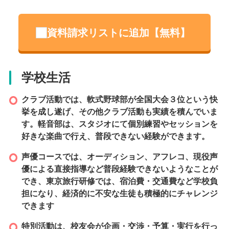
レベルが選べるので、確かな学力が身につきます。
スクーリングは、生徒の負担になる宿泊を伴う事はなく、いつも
資料請求リストに追加【無料】
の校舎・先生・友達と受ける事ができ、自分の体調や考え方およ
び生活習慣に合わせられ、安心して学校生活を送る事ができま
す。
学校生活
設立
クラブ活動では、軟式野球部が全国大会３位という快
2009 年
挙を成し遂げ、その他クラブ活動も実績を積んでいま
す。軽音部は、スタジオにて個別練習やセッションを
好きな楽曲で行え、普段できない経験ができます。
本校情報
声優コースでは、オーディション、アフレコ、現役声
広島県広島市東区若草町１０-１１
優による直接指導など普段経験できないようなことが
でき、東京旅行研修では、宿泊費・交通費など学校負
TEL
担になり、経済的に不安な生徒も積極的にチャレンジ
082-536-1103
できます
アクセス
特別活動は、校友会が企画・交渉・予算・実行を行っ