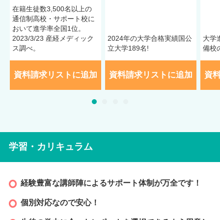
在籍⽣徒数3,500名以上の
通信制⾼校・サポート校に
1クラス10名以下
発達障害サポート
午後スタートカリキュラム
おいて進学率全国1位。
保護者相談
家庭訪問対応
2023/3/23 産経メディック
2024年の大学合格実績国公
大学
ス調べ。
立大学189名!
備校
受入実績
資料請求リストに追加
資料請求リストに追加
資
いろんな生活状況・家庭環境・学力レベル等の受入実績があり
ます。
不登校／アスペルガー症候群（AS）／自閉症スペクトラム
（ASD）／注意欠陥多動性障害（ADHD）／学習障害（LD）／
起立性調節障害／うつ病／身体障害
学習・カリキュラム
※受入実績は、受入れを確定するものではありません。症状に
よって異なりますので、詳しくは学校へお問い合わせくださ
い。
経験豊富な講師陣によるサポート体制が万全です！
個別対応なので安心！