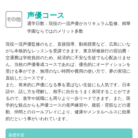
員も生徒同士も和気あいあいと勉強しています。
声優コース
大学進学サポート
通学日数：現役の一流声優がカリキュラム監修、精華
学園ならではのメリット多数
進路メンター
指定校推薦枠
学内模試
現役一流声優監修のもと、直接指導、動画授業など、広島にいな
がら本格的なレッスンを受講できます。東京研修旅行の宿泊費・
高校１年生から進路希望調査を実施し、進路の方向性が決まらな
交通費は学校負担のため、経済的に不安な生徒でも心配ありませ
い生徒には１年生のうちからオープンキャンパスに行くように勧
ん。当校の声優養成コースであれば、優先的にオーディションを
めます。早くから声をかける事で、生徒自身の行動も早くなり、
受ける事ができ、無理のない時間や費用の使い方で、夢の実現に
３年生の夏以降始まる本格的な入試にも対応できるようになりま
直結したコースです。
す。そもそも、どういう職業に就きたいのか、どういう勉強がし
また、将来的に声優になる事を選ばない生徒にも人気です。日本
たいのかわからない生徒もいます。１年生のうちから、ボランテ
語や、話し方を理解し、相手に自分をうまく表現することができ
ィア活動、アルバイトなど行動・体験することで進路決定に近づ
るので、進学や就職にも周りより一歩リードできます。また、医
けるよう、声掛けサポートしています。その経験が、総合型選抜
学的な観点からも声優コースの発声練習や、腹筋・背筋などの運
入試での強みになるよう生徒一人一人の性格、興味等、会話の中
動、仲間とのロールプレイにより、健康やメンタルヘルスに効果
で意識できるようコミュニケーションを大事にしています。３年
的だという事がいわれています。
生になってすぐ大学進学を希望する生徒には、総合型選抜入試、
指定校推薦入試、一般入試等、入試方法が決定できるよう面談を
実施しスケジュール計画がたてれるように促します。面接指導、
基礎学習