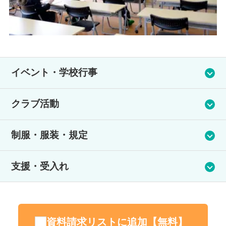
イベント・学校行事
入学式・名刺交換会・スポーツ大会・ドラム体験・裁判所見
クラブ活動
学・職場体験(アナウンサー・保育園・自衛隊・柔道整復師等)・
ハロウィンパーティ・クリスマスパーティ・遠足(尾道千光寺・
軟式野球部(全国３位)・卓球部(県ベスト8)・軽音部(コンサー
宮島水族館)・茶会・コンサートの開催・進学ガイダンス・精華
制服・服装・規定
ト)・イラスト部(マンガ甲子園挑戦)・ダンス部・ゲーム同好
祭・ドローン体験・就職ガイダンス・大学講師による特別セミ
会・将棋同好会・園芸委員会・美化委員会
ナー・卒業式
デザイン性の高い大人気の制服があります。が、服装や規定は
支援・受入れ
なく自分の好きな服装・スタイルで登校できます。
その他、生徒の「やってみたい」を全力応援！！
その他、生徒の「やってみたい」を全力応援！！
支援体制
発達障害コミュニケーション指導者常勤。経験豊富なスタッフ
資料請求リストに追加【無料】