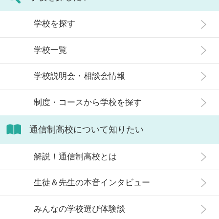
ています。
東広島校の卒業生を思い出した時、３年間で
教員コメント
見違えるほど成長して、できなかった事がで
学校を探す
きるようになって卒業していく姿を見て感心
キャンパスの特徴
生徒一人ひとりの個性を大切にした教育を実
します。先輩たちがそうであったように、な
学校一覧
践しています。皆さんのかけがえのない高校
りたい自分、今より成長した自分に近づける
生活を共に過ごさせていただくことに感謝
広島駅から徒歩５分という通学のしやすい環境です。放課後の
ように全力でサポートします。
し、高校を卒業することはもちろん、その後
ショッピングや友達と楽しく過ごせるような好立地で、自分の
学校説明会・相談会情報
の進路実現に向けて全力でサポートします。
時間を有効に使う事ができます。アルバイトを希望している人
にももってこいの場所です。通学の仕方や学び方については個
キャンパスの特徴
制度・コースから学校を探す
人の体調に合わせて、自分のペースで学習を進める事ができま
す。学習の仕方はそれぞれで、毎日のように登校する生徒もい
キャンパスの特徴
東広島校は地域密着型の学校で、地域の企業、地域の人たちと
れば必要な時間だけをクリアできるように計画的に登校する生
通信制高校について知りたい
協力し、いろんな経験・体験をしながら自分で進路を決めてい
徒もいます。高校の卒業の資格を一度諦めた方でも、この登校
交通アクセス抜群の呉校に通うだけで高校卒業に関わる教育活
きます。サークル活動も盛んで野球部は全国大会３度出場。卓
システムで仕事の合間にきちんと通って、在職中にきちんと高
動が完結します。呉校では生徒それぞれのペースに応じた学習
球部も全国大会初出場を果たしました。今はないサークルで
解説！通信制高校とは
卒の資格をとられた方もいます。
をする事ができ、自分のペースで無理なく高校卒業を目指すこ
も、生徒の「やってみたい気持ち」を全力応援します！！ また
とが可能です。 ★卒業までのテストやスクーリングはすべて呉
校舎は、「学校らしくない」をモットーにしており、大小さま
校で完結！ 卒業までに必要なスクーリング、テストはすべて呉
生徒＆先生の本音インタビュー
対応可能コース
ざまな家庭的な雰囲気の部屋がたくさんあります。集団が苦手
校で実施しています。県外へのスクーリング合宿はありません
な生徒も安心して過ごせます。
ので呉校ですべてが完結します。 ★登校日・登校時間は自分の
・集中スクーリングコース
みんなの学校選び体験談
ペースで決める事が可能 ！ 登校日、登校時間は自分のやりたい
・自由登校スクーリングコース