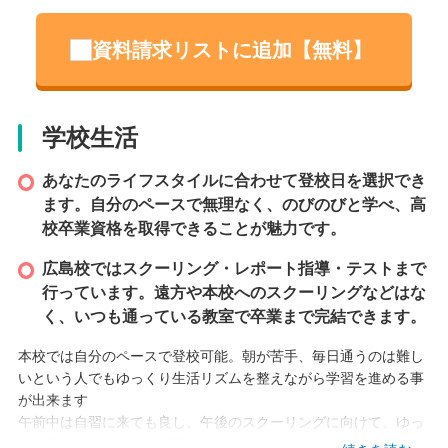
が自らに問い、見出した答えであるなら、私たちは応援します。
そしてその現実に、全力でコミットします。
資料請求リストに追加【無料】
問いを立てる人になろう。高校とは何のためにあるのだろう。有
名な大学に行くため？その先、大企業に行くため？それもあるか
もしれない。でもそれだけではない。少なくとも、ここ松陰高等
学校では。与えられた問いに答えられる。それよりも私たちが大
学校生活
切にしているのは、「自ら問いを立てること」。何のためなの
か？誰のためなのか？常にそう考えることを通じて物事の本質を
あなたのライフスタイルに合わせて登校日を選択でき
捉える力を育む。それは、一番大切なことを自らに問い、可能性
を模索することへとつながっていく。
ます。自分のペースで無理なく、のびのびと学べ、高
校卒業資格を取得できることが魅力です。
設立
広島校ではスクーリング・レポート指導・テストまで
行っています。遠方や本校へのスクーリングなどはな
2022 年
く、いつも通っている教室で卒業まで完結できます。
本校では自分のペースで登校可能。朝が苦手、毎日通うのは難し
本校情報
いという人でもゆっくり生活リズムを整えながら学習を進める事
が出来ます
広島県広島市南区荒神町5-5
午前中は自習に来ても良し、午後のスクーリングに向けて、ゆっ
くり登校しても良し。授業は少人数制で一人ひとりのペースに合