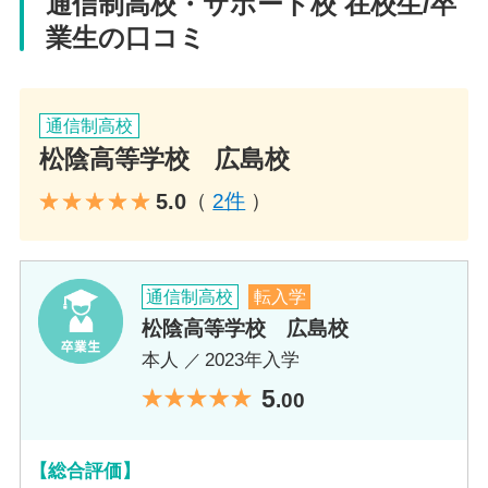
通信制高校・サポート校 在校生/卒
広島県広島市南区荒神町5-5
業生の口コミ
電話番号
通信制高校
082-548-8880
松陰高等学校 広島校
アクセス
5.0
（
2件
）
JR 広島駅 徒歩4分
通信制高校
転入学
教員コメント
松陰高等学校 広島校
松陰高等学校広島校へのご入学が、生徒皆さ
本人
2023年入学
んの夢を目標に変えて達成できるきっかけと
5
なれるよう尽力します。高校卒業資格取得が
.00
目標ではなく、高校卒業後の進路を一緒に明
確にしていきましょう。
【総合評価】
広島校学舎長 小谷憲一