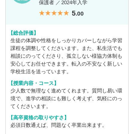
保護者
2024年入学
い。
5
.00
対応可能コース
【総合評価】
・「自宅学習中心プラン」「ゆったり週1日プラン」「週3日・5
生徒の体調や性格をしっかりカバーしながら学習
日スタディプラン」「個別カリキュラムプラン」
課程を調整してくださいます。また、私生活でも
相談にのってくださり、孤立しない様協力体制も
スクーリング会場／日数／形態
安心してお任せできます。転入の不安なく新しい
会場：広島校 ／日数：履修科目により変動しますので、お問い
学校生活を送っています。
合わせください ／形態：スクーリングは、広島校にて全て完結
【授業内容・コース】
します。
少人数で無理なく進めてくれます。質問し易い環
境で、進学の相談にも難しく考えず、気軽にのっ
教室数
てくださいます。
3
【高卒資格の取りやすさ】
必須日数通えば、問題なく卒業出来ます。
自習室