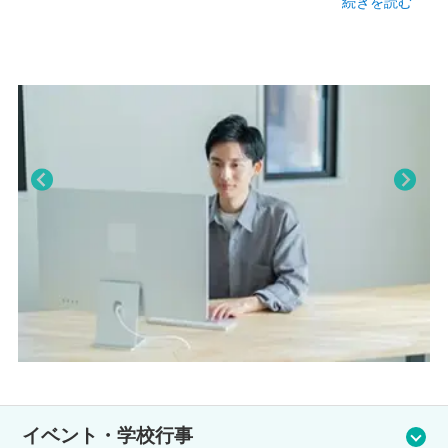
続きを読む
TEL
わせて学習ができ、無理なく高校卒業を目指します。
082-548-8880
通信制の高校は、基本的には自学自習ですので、自宅での学習が
中心となります。
アクセス
生徒のライフスタイルに合わせた、自分のペースで学習できるの
・JR 広島駅 徒歩4分
が特徴です。
本校は単位制ですので、高校卒業に必要な単位を修得すれば（本
校では74単位）卒業が可能です。各科目の単位を累積しますの
で、学習結果において留年することはありません。
一人ひとりに合わせて指導を行うため、周りを気にせず学習が進
Pre
Nex
められます。中学校や高校での一斉授業が合わなかった方も安
viou
t
心。
s
基礎から大学受験、資格取得まで、自分の「好き」や「やりた
い」に合わせて学習できます。
私たちが皆さんの『わからない』をサポートします。一つずつ、
一緒に課題をクリアしていきましょう
イベント・学校行事