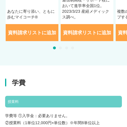
通信制⾼校・サポート校に
おいて進学率全国1位。
あなたに寄り添い、ともに
2023/3/23 産経メディック
複数
歩むマイコーチ®
ス調べ。
プす
資料請求リストに追加
資料請求リストに追加
資
学費
授業料
学費等 ①入学金：必要ありません。
②授業料（1単位12,000円×単位数）※年間8単位以上