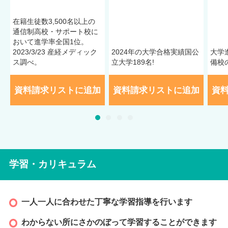
在籍⽣徒数3,500名以上の
通信制⾼校・サポート校に
おいて進学率全国1位。
2023/3/23 産経メディック
2024年の大学合格実績国公
大学
ス調べ。
立大学189名!
備校
資料請求リストに追加
資料請求リストに追加
資
学習・カリキュラム
一人一人に合わせた丁寧な学習指導を行います
わからない所にさかのぼって学習することができます