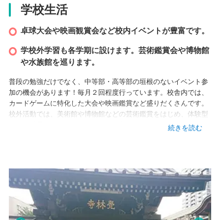
学校生活
本校情報
卓球大会や映画観賞会など校内イベントが豊富です。
学校外学習も各学期に設けます。芸術鑑賞会や博物館
東京都目黒区下目黒２-３-４ フタバ目黒ビル１Ｆ
や水族館を巡ります。
TEL
03-6824-9690
普段の勉強だけでなく、中等部・高等部の垣根のないイベント参
加の機会があります！毎月２回程度行っています。校舎内では、
アクセス
カードゲームに特化した大会や映画鑑賞など盛りだくさんです。
校外活動では、美術館や博物館などの芸術鑑賞をはじめ、体験型
・JR山手線、東京メトロ、東急線 目黒駅 徒歩5分
の社会科見学会なども行われます。家とも違う、学校とも違う、
・東急目黒線 不動前駅 徒歩12分
続きを読む
この環境で友人関係や先輩や後輩との絆を深めていきましょう。
もちろん、先生ともですよ。