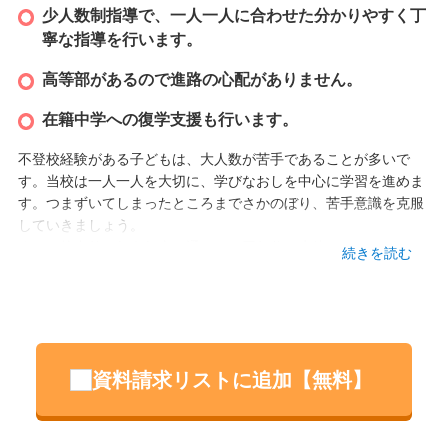
少人数制指導で、一人一人に合わせた分かりやすく丁
寧な指導を行います。
高等部があるので進路の心配がありません。
在籍中学への復学支援も行います。
不登校経験がある子どもは、大人数が苦手であることが多いで
す。当校は一人一人を大切に、学びなおしを中心に学習を進めま
す。つまずいてしまったところまでさかのぼり、苦手意識を克服
していきましょう。
また、校内外で行う行事を通じて、同年代の生徒とのつながりを
続きを読む
強めることができます。勉強すること、他人と関わることに慣れ
たら、在籍校へ戻れるようにしていきましょう。一般高校への受
験指導も行いますが、志成館高等学院は高等部まであるので進路
にも心配はありません。
資料請求リストに追加【無料】
設立
2018 年