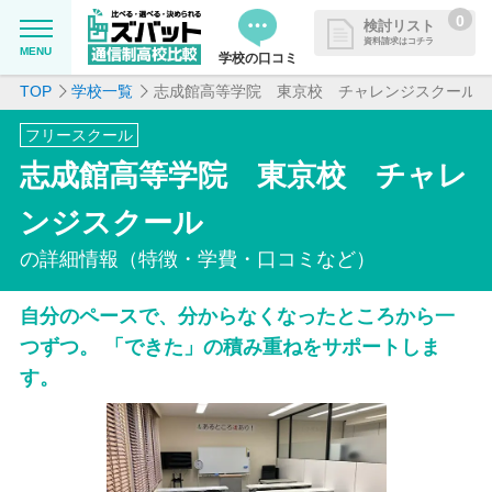
0
検討リスト
資料請求はコチラ
MENU
学校の口コミ
TOP
学校一覧
志成館高等学院 東京校 チャレンジスクール
MENU
資料請求リストに追加しました
フリースクール
追加した学校を一覧で確認・まと
学校を探したい
志成館高等学院 東京校 チャレ
めて資料請求できます
通信制高校について知りたい
ンジスクール
の詳細情報（特徴・学費・口コミなど）
はじめての方へ
自分のペースで、分からなくなったところから一
よくある質問
つずつ。 「できた」の積み重ねをサポートしま
す。
掲載を希望される学校様へ