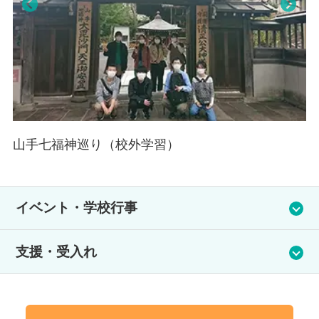
Pre
Nex
viou
t
s
山手七福神巡り（校外学習）
イベント・学校行事
芸術鑑賞会・体験型社会科見学・水族館・美術館など盛りだく
支援・受入れ
さんです。
受入実績