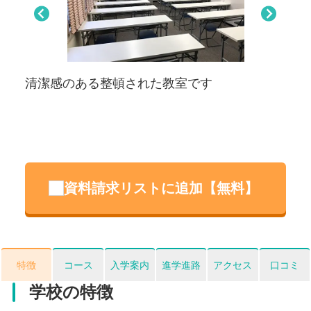
Pre
Nex
viou
t
s
ック
清潔感のある整頓された教室です
春
資料請求リストに追加【無料】
特徴
コース
入学案内
進学進路
アクセス
口コミ
学校の特徴