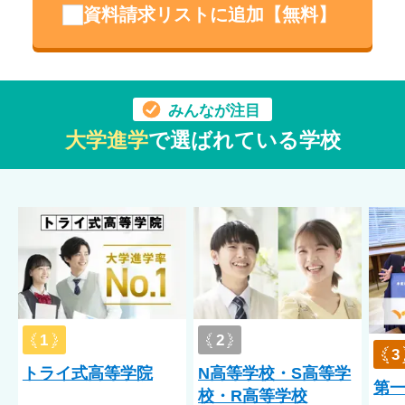
不登校／アスペルガー症候群（AS）／自閉症スペクトラム
資料請求リストに追加【無料】
（ASD）／注意欠陥多動性障害（ADHD）／学習障害（LD）／
起立性調節障害／うつ病
※基本的な生活において大きな支障の無いこと、また、ほかの
生徒の学習に大きな影響のないことを条件としています。
みんなが注目
詳しくは個別相談をご活用ください。受入実績は、受入れを確
定するものではありません。症状によって異なりますので、詳
大学進学
で選ばれている学校
しくは学校へお問い合わせください。
1
2
3
トライ式高等学院
N高等学校・S高等学
第
校・R高等学校