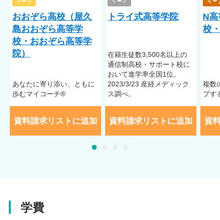
おおぞら高校（屋久
トライ式高等学院
N高
島おおぞら高等学
校・
校・おおぞら高等学
院）
在籍⽣徒数3,500名以上の
通信制⾼校・サポート校に
おいて進学率全国1位。
あなたに寄り添い、ともに
2023/3/23 産経メディック
複数
歩むマイコーチ®
ス調べ。
プす
資料請求リストに追加
資料請求リストに追加
資
学費