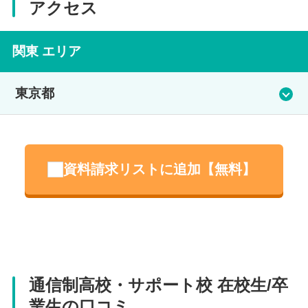
アクセス
関東 エリア
東京都
東京校
資料請求リストに追加【無料】
住所
東京都目黒区下目黒２-３-４ フタバ目黒ビル１Ｆ
電話番号
03-6824-9690
通信制高校・サポート校 在校生/卒
業生の口コミ