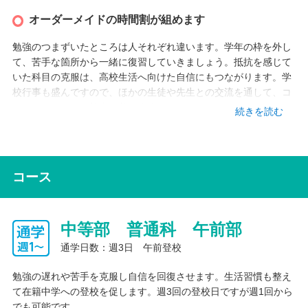
オーダーメイドの時間割が組めます
勉強のつまずいたところは人それぞれ違います。学年の枠を外し
て、苦手な箇所から一緒に復習していきましょう。抵抗を感じて
いた科目の克服は、高校生活へ向けた自信にもつながります。学
校行事も盛んですので、ほかの生徒や先生との交流を通して、コ
ミュニケーション能力も養います。
続きを読む
通う曜日や時間は自由に組むことができ、決められた曜日や時間
が苦手な人は、フリー登校にすることもできます。まずは今でき
るところから始めてみましょう！
コース
中等部 普通科 午前部
通学日数：週3日 午前登校
勉強の遅れや苦手を克服し自信を回復させます。生活習慣も整え
て在籍中学への登校を促します。週3回の登校日ですが週1回から
でも可能です。