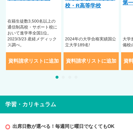
第
校・R高等学校
在籍⽣徒数3,500名以上の
通信制⾼校・サポート校に
おいて進学率全国1位。
2023/3/23 産経メディック
2024年の大学合格実績国公
大学
ス調べ。
立大学189名!
備校
資料請求リストに追加
資料請求リストに追加
資
学習・カリキュラム
出席日数が選べる！毎週同じ曜日でなくてもOK