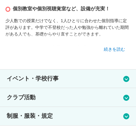
設立
個別教室や個別視聴覚室など、設備が充実！
少人数での授業だけでなく、1人ひとりに合わせた個別指導に定
2013 年
評があります。中学で不登校だった人や勉強から離れていた期間
がある人でも、基礎からやり直すことができます。
本校情報
また、人が多いところが苦手な生徒や緊張してしまう生徒でも大
続きを読む
丈夫。個別教室や個別視聴覚室などの施設が充実しているので、
福岡県福岡市野間1-10-1 松埼西ビル4F
それぞれが快適に授業を受けられるよう、柔軟に対応していま
TEL
す。
092-554-1777
イベント・学校行事
アクセス
博物館見学、美術館見学、映画鑑賞会、文化祭、放送局見学、
・西鉄天神大牟田線 高宮駅 徒歩3分
クラブ活動
裁判所見学、ハイキング、登山、ボウリング大会、食育祭、職
・JR 博多駅 よりバスで「野間四角」下車、徒歩1分
業体験、大学・専門学校見学など
パソコン・書道・英会話など
※行事は自由参加です。
制服・服装・規定
服装は自由です。基準服もありますが、必ずしも購入の必要は
ありません。