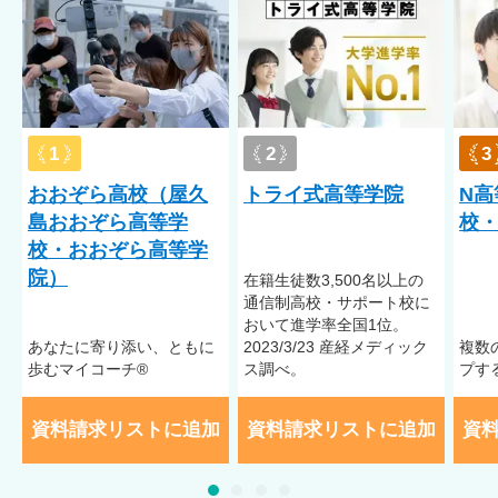
1
2
3
おおぞら高校（屋久
トライ式高等学院
N高
島おおぞら高等学
校・
校・おおぞら高等学
院）
在籍⽣徒数3,500名以上の
通信制⾼校・サポート校に
おいて進学率全国1位。
あなたに寄り添い、ともに
2023/3/23 産経メディック
複数
歩むマイコーチ®
ス調べ。
プす
資料請求リストに追加
資料請求リストに追加
資