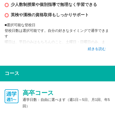
少人数制授業や個別指導で無理なく学習できる
英検や漢検の資格取得もしっかりサポート
■選択可能な登校日
登校日数は選択可能です。自分の好きなタイミングで通学できま
す
曜日は、平日のみはもちろんのこと、土曜日・日曜日のみ、ま
た、平日と土日を組み合わせた日程でもOK！
続きを読む
（1）週1日～5日：自由に選択可能です。
（2）月1回：毎月でなくても構いません。
（3）年5回：あいだを空けても、連続した日程でもOK！
コース
■学習方針
少人数制授業だけでなく、一人ひとりの学力・希望進路・現在の
状況にあわせた個別指導を行っており、基礎からやり直して勉強
高卒コース
することができます。自分に合ったところから無理なくスタート
し、自分に合ったペースを見つけ、最終的には自分の将来や進路
通学日数：自由に選べます（週1日～5日、月1回、年5
について考えられるようにしっかりサポートしていきます。
回）