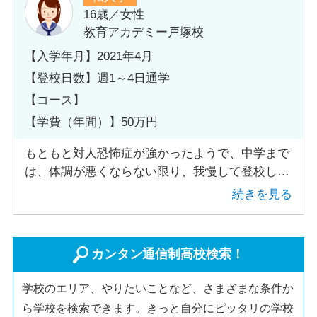
16歳／女性
教育アカデミー戸塚校
【入学年月】2021年4月
【登校日数】週1～4日通学
【コース】
【学費（年間）】50万円
もともと対人恐怖症が強かったようで、中学まで
は、体調が悪くならない限り、我慢して登校し、
頑張って受験しました。思春期独特の体調の変化
続きを見る
が大きくなり、ポツポツ休んでいたのですが、休
む間に授業が一気に進み、ついて行けなくなりま
した。気分の落ち込みが激しくなり、欠席か増え
カンタン通信制高校検索！
ました。心療内科には通っていました。うつの症
状なのか、文章が読めなくなり、このまま学校で
学校のエリア、やりたいことなど、さまざまな条件か
頑張っても進級出来なくなると、心療内科の先生
ら学校を検索できます。きっと自分にピッタリの学校