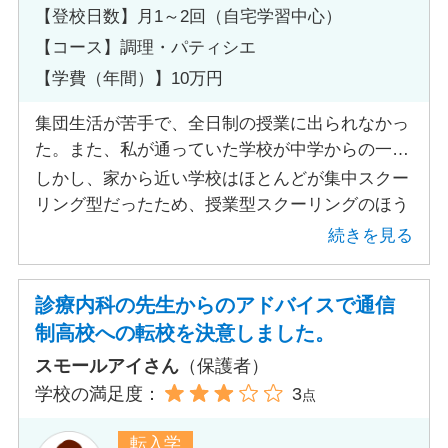
【登校日数】月1～2回（自宅学習中心）
【コース】調理・パティシエ
【学費（年間）】10万円
集団生活が苦手で、全日制の授業に出られなかっ
た。また、私が通っていた学校が中学からの一貫
校で、6年間同じ人達と行動することができない
しかし、家から近い学校はほとんどが集中スクー
と感じてしまい、通信制に変更しようと探した。
リング型だったため、授業型スクーリングのほう
が私には合っているなと思い、選びました。
続きを見る
診療内科の先生からのアドバイスで通信
制高校への転校を決意しました。
スモールアイさん
（保護者）
学校の満足度：
3
点
転入学