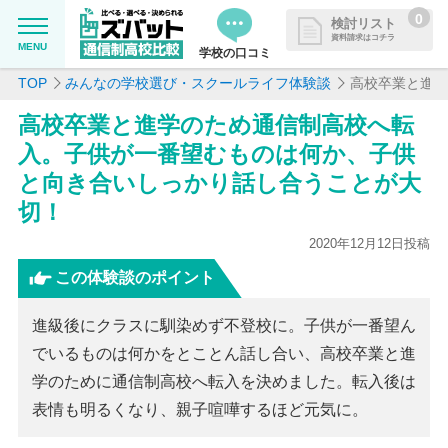
0
検討リスト
資料請求はコチラ
MENU
学校の口コミ
TOP
みんなの学校選び・スクールライフ体験談
高校卒業と進学
MENU
資料請求リストに追加しました
高校卒業と進学のため通信制高校へ転
追加した学校を一覧で確認・まと
学校を探したい
入。子供が一番望むものは何か、子供
めて資料請求できます
と向き合いしっかり話し合うことが大
通信制高校について知りたい
切！
2020年12月12日投稿
はじめての方へ
この体験談のポイント
よくある質問
進級後にクラスに馴染めず不登校に。子供が一番望ん
でいるものは何かをとことん話し合い、高校卒業と進
掲載を希望される学校様へ
学のために通信制高校へ転入を決めました。転入後は
表情も明るくなり、親子喧嘩するほど元気に。