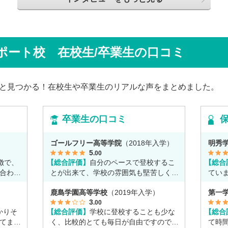
返って
田さ
籍しながら、オープンキャンパスでは未来
は家で
信制高
の後輩たちのサポート役「キャスト」とし
ジを持
につい
て活躍しています。同校の山口颯斗先生と
スでフ
話から
ともに、通信制ならではの人との関わり
で、そ
じて育
や、自分らしく過ごせる学校生活について
ポート校 在校生/卒業生の口コミ
す。
係もう
語ってくれました。
と見つかる！在校生や卒業生のリアルな声をまとめました。
卒業生の口コミ
）
ゴールフリー高等学院
（2018年入学）
明秀
5
.00
徴で、
【総合評価】
自分のペースで登校するこ
【総合
合わせ
とが出来て、学校の雰囲気も堅苦しくな
てい
く自由なところが魅力だと思います。
強も
）
鹿島学園高等学校
（2019年入学）
第一
3
.00
かりそ
【総合評価】
学校に登校することも少な
【総合
てま
く、比較的とても毎日が自由ですのでア
て時