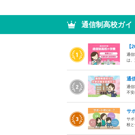
通信制高校ガイ
【
通信
は、
てみ
通
通信
不安
にな
合格
サ
サポ
校と
ウン