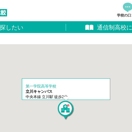
学校の口
探したい
通信制高校
資料
追加し
料請求
第一学院高等学校
立川キャンパス
中央本線 立川駅 徒歩2分