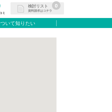
0
検討リスト
資料請求はコチラ
コミ
について知りたい
請求リストに追加しました
た学校を一覧で確認・まとめて資
できます