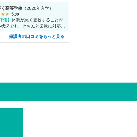
に専念出来る点で良いと思います。
がく高等学校
（2020年入学）
5
.00
評価】
体調が悪く登校することが
い状況でも、きちんと柔軟に対応し
さり安心して進めました。
保護者の口コミをもっと見る