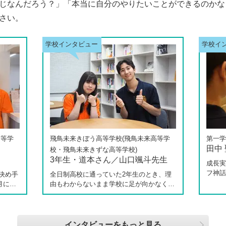
じなんだろう？」「本当に自分のやりたいことができるのかな
さい。
高等学
飛鳥未来きぼう高等学校(飛鳥未来高等学
第一学
田中
校・飛鳥未来きずな高等学校)
3年生・道本さん／山口颯斗先生
成長実
フ神話
決め手
全日制高校に通っていた2年生のとき、理
てくれ
月に新
由もわからないまま学校に足が向かなくな
の中で
校 柏
ったという道本さん。個別相談会で感じた
校へ転
3年生
先生の「温かさ」を決め手に、飛鳥未来き
ートや
しなが
ぼう高等学校の町田キャンパスへの転入を
らしく
思い、
選びました。現在は同校に3年生として在
インタビューをもっと見る