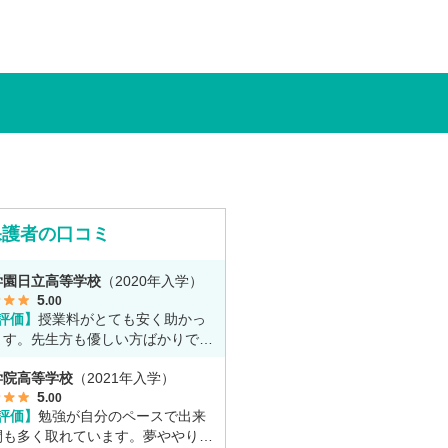
お話いただきました。「通信制高校
一人で勉強するもの」というイメー
っていた田中さんですが、キャンパ
ェロー（先生）や仲間に囲まれる中
の不安は希望へと変わったと言いま
保護者の口コミ
学園日立高等学校
（2020年入学）
5
.00
評価】
授業料がとても安く助かっ
ます。先生方も優しい方ばかりで勉
とても丁寧に教えてくれてます。
学院高等学校
（2021年入学）
5
.00
評価】
勉強が自分のペースで出来
間も多く取れています。夢ややりた