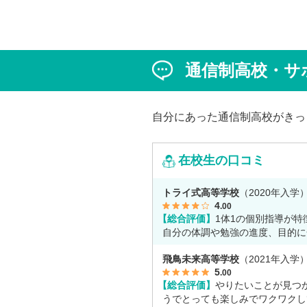
進路変更を決意しました。今回は吉
ん、同キャンパスの冨川先生に、通
校の学校生活の様子や雰囲気、行事
て語っていただきました。お互いの
は、日々の何気ない会話や行事を通
通信制高校・サ
まれた、先生と生徒の温かな信頼関
かがえました。
自分にあった通信制高校がきっ
在校生の口コミ
トライ式高等学校
（2020年入学
4
.00
【総合評価】
1体1の個別指導が特
自分の体調や勉強の進度、目的に
て授業をしてくれます。
飛鳥未来高等学校
（2021年入学
5
.00
【総合評価】
やりたいことが見つ
うでとっても楽しみでワクワクし