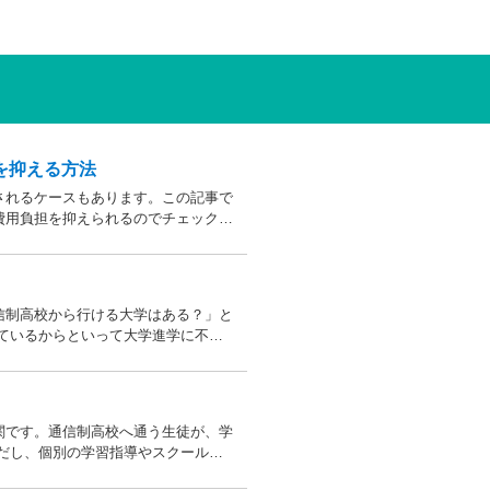
を抑える方法
されるケースもあります。この記事で
費用負担を抑えられるのでチェックし
信制高校から行ける大学はある？」と
ているからといって大学進学に不利
いるケースも増えており、難関大学の
関です。通信制高校へ通う生徒が、学
だし、個別の学習指導やスクールカ
楽しく高校生活をおくるための助けと