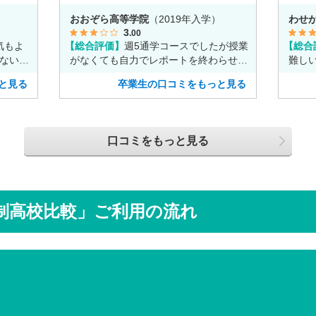
ルバイトに没頭してました。
い事
）
おおぞら高等学院
（2019年入学）
わせ
3
.00
気もよ
【総合評価】
週5通学コースでしたが授業
【総合
ないの
がなくても自力でレポートを終わらせる
難し
。
事ができ、週2のコースへ変更しまし
て下
と見る
卒業生の口コミをもっと見る
た。
口コミをもっと見る
制高校比較」ご利用の流れ