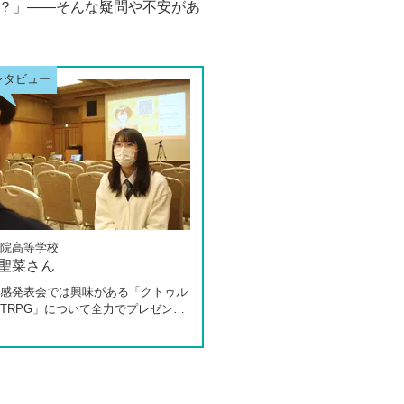
？」――そんな疑問や不安があ
院高等学校
 聖菜さん
感発表会では興味がある「クトゥル
TRPG」について全力でプレゼンし
た田中さんは、全日制高校での生活
体調を崩し、12月に第一学院高等学
入してこられました。短期間でレポ
スクーリングをこなしながら、自分
過ごせるようになった2か月を振り