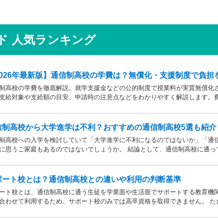
ド 人気ランキング
2026年最新版】通信制高校の学費は？無償化・支援制度で負担
制高校の学費を徹底解説。就学支援金などの公的制度で授業料が実質無償化
支給対象や支給額の目安、申請時の注意点などをわかりやすく解説します。
ましょう。
信制高校から大学進学は不利？おすすめの通信制高校5選も紹介
制高校への入学を検討していて「大学進学に不利になるのではないか」「通
に思うご家庭もあるのではないでしょうか。 結論として、通信制高校に通っ
ることはありません。中には、大学進学を想定したカリキュラムを用意して
実績を豊富にもつ学校もあります。
ポート校とは？通信制高校との違いや利用の判断基準
ート校とは、通信制高校に通う生徒を学業面や生活面でサポートする教育機
合わせて利用するため、サポート校のみでは高卒資格を取得できません。 た
セラーによる生活面での相談など手厚い支援が受けられるため、生徒がより