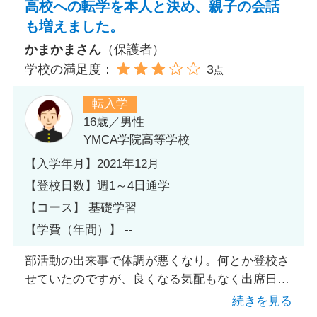
高校への転学を本人と決め、親子の会話
も増えました。
かまかまさん
（保護者）
学校の満足度：
3
点
転入学
16歳／男性
YMCA学院高等学校
【入学年月】2021年12月
【登校日数】週1～4日通学
【コース】 基礎学習
【学費（年間）】 --
部活動の出来事で体調が悪くなり。何とか登校さ
せていたのですが、良くなる気配もなく出席日数
も足りなくなってしまい、通信制高校を考えまし
続きを見る
た。