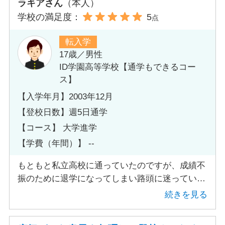
ラキアさん
（本人）
学校の満足度：
5
点
転入学
17歳／男性
ID学園高等学校【通学もできるコー
ス】
【入学年月】2003年12月
【登校日数】週5日通学
【コース】 大学進学
【学費（年間）】 --
もともと私立高校に通っていたのですが、成績不
振のために退学になってしまい路頭に迷っていた
ところを後輩の父親にこのID学園高等学校を教え
続きを見る
てもらいました。 退学が決まった時期が遅かっ
たためどこの高校も転入するための申し込み期限