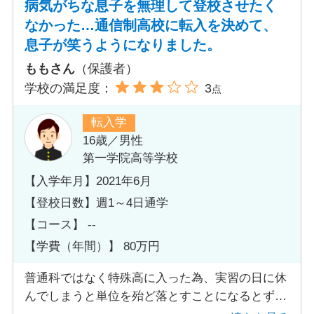
病気がちな息子を無理して登校させたく
に間に合わず行く高校がないという状況だったた
なかった…通信制高校に転入を決めて、
めここしかないと選びました。
息子が笑うようになりました。
ももさん
（保護者）
学校の満足度：
3
点
転入学
16歳／男性
第一学院高等学校
【入学年月】2021年6月
【登校日数】週1～4日通学
【コース】 --
【学費（年間）】 80万円
普通科ではなく特殊高に入った為、実習の日に休
んでしまうと単位を殆ど落とすことになるとずっ