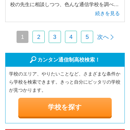
校の先生に相談しつつ、色んな通信学校を調べま
したが、飛鳥未来の体験入学で校風や授業体制に
続きを見る
惹かれ決めました
1
2
3
4
5
次へ
カンタン通信制高校検索！
学校のエリア、やりたいことなど、さまざまな条件か
ら学校を検索できます。きっと自分にピッタリの学校
が見つかります。
学校を探す