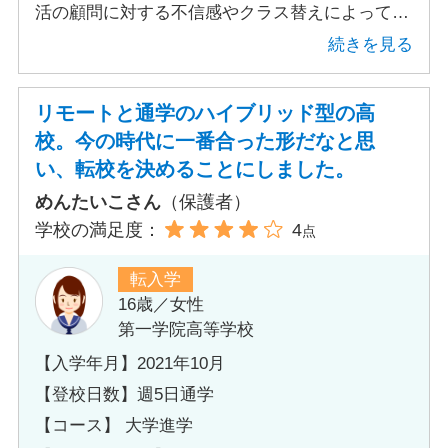
活の顧問に対する不信感やクラス替えによって仲
の良い友達と離れてしまった事など、いろいろな
続きを見る
理由が重なり欠時が増えてしまい進級が出来なく
なった為、通信制に転校しました。
リモートと通学のハイブリッド型の高
校。今の時代に一番合った形だなと思
い、転校を決めることにしました。
めんたいこさん
（保護者）
学校の満足度：
4
点
転入学
16歳／女性
第一学院高等学校
【入学年月】2021年10月
【登校日数】週5日通学
【コース】 大学進学