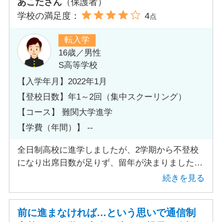
あこたさん
（保護者）
選択すれば良かったなと思っています。
学校の満足度：
4
点
転入学
16歳／男性
S高等学校
【入学年月】2022年1月
【登校日数】年1～2回（集中スクーリング）
【コース】 難関大学進学
【学費（年間）】 --
全日制高校に進学しましたが、2学期から不登校
になり出席日数が足りず、留年が決まりました。
同級生と同じタイミングで卒業し大学進学を希望
続きを見る
していたため、それを叶えるために通信制高校を
選択しました。
前に進まなければ…という思いで通信制