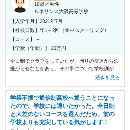
一つに一生懸命になろうと思いました。
18歳／男性
ルネサンス大阪高等学校
【入学年月】2021年7月
【登校日数】年1～2回（集中スクーリング）
【コース】 --
【学費（年間）】 23万円
全日制でクラブをしていたが、周りの友達からの
嫌がらせなどがあり、その事について学校側が何
も対応してくれず、学校側が問題を解決しないの
続きを見る
なら学校に行きたくないと言うので学校を辞める
ぐらいなら 転校する方がいいのではと思い、通
学業不振で通信制高校へ通うことになっ
信制を選びました。
たので、学校には通いたかった。全日制
と大差のないコースを選んだため、前の
学校よりも充実している気がします！