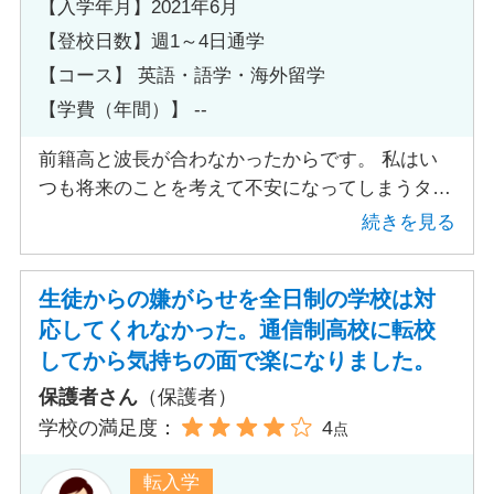
【入学年月】2021年6月
【登校日数】週1～4日通学
【コース】 英語・語学・海外留学
【学費（年間）】 --
前籍高と波長が合わなかったからです。 私はい
つも将来のことを考えて不安になってしまうタイ
プなのですが、前の学校の“難関校進学実現”と掲
続きを見る
げられた船に他のみんなのように大船に乗るよう
な気持ちではついていくことができませんでし
生徒からの嫌がらせを全日制の学校は対
た。やはり私の性格上、進路は偏差値が高いか否
応してくれなかった。通信制高校に転校
か、人気が高いか、ステータスがどうかは関係な
してから気持ちの面で楽になりました。
く、自分の人生は他人に決められてたまるか！と
いう気持ちの強さからの決断だと今振り返ると思
保護者さん
（保護者）
います。 また、前の学校はコロナ禍対策も不透
学校の満足度：
4
点
明であり、この予想不可能な時だからこそ自分で
自分のための勉強をし、まずは自分の好きなこと
転入学