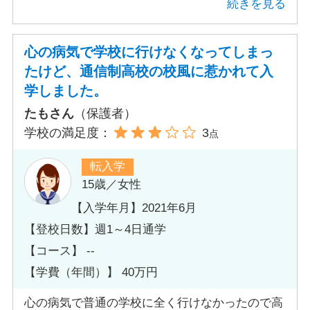
と脅しのように言われていたので、病気がちな子
続きを見る
供が無理をして登校しているのが心配でした。
そのうち、クラスに馴染めない、やりたいことを
心の病気で学校に行けなくなってしまっ
できる時間が取れない通学時間が長い休日登校が
たけど、通信制高校の校風に惹かれて入
あるなど、色々な事が重なり自ら転入したいと相
学しました。
談されました。
たもさん
（保護者）
学校の満足度：
3
点
転入学
15歳／女性
【入学年月】2021年6月
【登校日数】週1～4日通学
【コース】 --
【学費（年間）】 40万円
心の病気で普通の学校に全く行けなかったので高