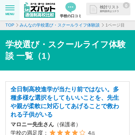
0
検討リスト
資料請求はコチラ
MENU
学校の口コミ
TOP
みんなの学校選び・スクールライフ体験談
1ページ目
MENU
資料請求リストに追加しました
追加した学校を一覧で確認・まと
学校を探したい
学校選び・スクールライフ体験
めて資料請求できます
談 一覧（1）
通信制高校について知りたい
はじめての方へ
全日制高校進学が当たり前ではない。多
よくある質問
種多様な選択をしてもいいことを、先生
や親が柔軟に対応してあげることで救わ
掲載を希望される学校様へ
れる子供がいる
マロニー先生さん
（保護者）
学校の満足度：
4
点