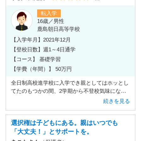
転入学
16歳／男性
鹿島朝日高等学校
【入学年月】2021年12月
【登校日数】週1～4日通学
【コース】 基礎学習
【学費（年間）】 50万円
全日制高校進学校に入学でき親としてはホッとし
てたのもつかの間、2学期から不登校気味にな
り、学校の雰囲気と先生も嫌だと言って休むよう
続きを見る
になりました。高校だけは卒業したいと子供の意
思を尊重して通信高校へ転入学しました。子供に
選択権は子どもにある。親はいつでも
とっては通信高校に代わってから気楽になって週
「大丈夫！」とサポートを。
2通学してあとは自宅で課題をやっています。こ
んなことなら高校進学の時に初めから通信高校を