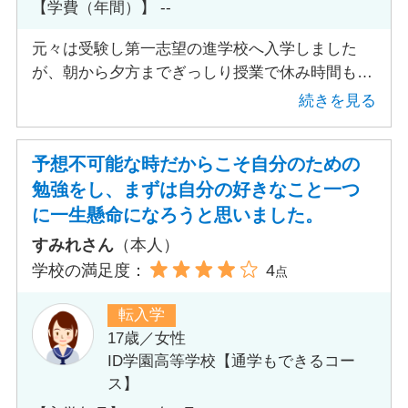
【学費（年間）】 --
元々は受験し第一志望の進学校へ入学しました
が、朝から夕方までぎっしり授業で休み時間も勉
強の会話で家でも課題に追われ、息が詰まってし
続きを見る
まい体調を崩し登校できなくなってしまいまし
た。 年度の終わりまで頑張って単位を引き継ご
予想不可能な時だからこそ自分のための
うかと思いましたが、夏休みに合同説明会に行き
勉強をし、まずは自分の好きなこと一つ
コンシェルジュさんに希望を伝えたところ数校紹
に一生懸命になろうと思いました。
介していただき説明を聞いた中で気に入った学校
を見つけ、再度学校へ伺い見学をさせて頂きまし
すみれさん
（本人）
た。
学校の満足度：
4
点
転入学
17歳／女性
ID学園高等学校【通学もできるコー
ス】