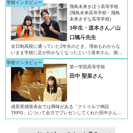
生の公立入試直前に「自分らしく過ごしながら夢に近づ
飛鳥未来きぼう高等学校
ける環境を選びたい」と思い、進路変更を決意しまし
(飛鳥未来高等学校・飛鳥
た。今回は吉田さん、同キャンパスの冨川先生に、通信
未来きずな高等学校)
制高校の学校生活の様子や雰囲気、行事について語って
3年生・道本さん／山
いただきました。お互いの話からは、日々の何気ない会
話や行事を通じて育まれた、先生と生徒の温かな信頼関
口颯斗先生
係もうかがえました。
全日制高校に通っていた2年生のとき、理由もわからな
いまま学校に足が向かなくなったという道本さん。個別
相談会で感じた先生の「温かさ」を決め手に、飛鳥未来
きぼう高等学校の町田キャンパスへの転入を選びまし
第一学院高等学校
た。現在は同校に3年生として在籍しながら、オープン
田中 聖菜さん
キャンパスでは未来の後輩たちのサポート役「キャス
ト」として活躍しています。同校の山口颯斗先生ととも
に、通信制ならではの人との関わりや、自分らしく過ご
せる学校生活について語ってくれました。
成長実感発表会では興味がある「クトゥルフ神話
TRPG」について全力でプレゼンしてくれた田中さん
は、全日制高校での生活の中で体調を崩し、12月に第一
学院高等学校へ転入してこられました。短期間でレポー
トやスクーリングをこなしながら、自分らしく過ごせる