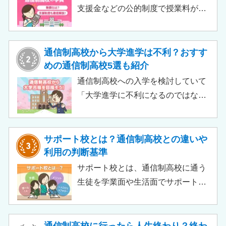
支援金などの公的制度で授業料が実
質無償化されるケースもあります。
この記事では、支給対象や支給額の
目安、申請時の注意点などをわかり
通信制高校から大学進学は不利？おすす
やすく解説します。費用負担を抑え
めの通信制高校5選も紹介
られるのでチェックしてみましょ
通信制高校への入学を検討していて
う。
「大学進学に不利になるのではない
か」「通信制高校から行ける大学は
ある？」と不安に思うご家庭もある
のではないでしょうか。 結論とし
サポート校とは？通信制高校との違いや
て、通信制高校に通っているからと
利用の判断基準
いって大学進学に不利になることは
サポート校とは、通信制高校に通う
ありません。中には、大学進学を想
生徒を学業面や生活面でサポートす
定したカリキュラムを用意している
る教育機関です。通信制高校へ通う
ケースも増えており、難関大学の合
生徒が、学校と合わせて利用するた
格実績を豊富にもつ学校もありま
め、サポート校のみでは高卒資格を