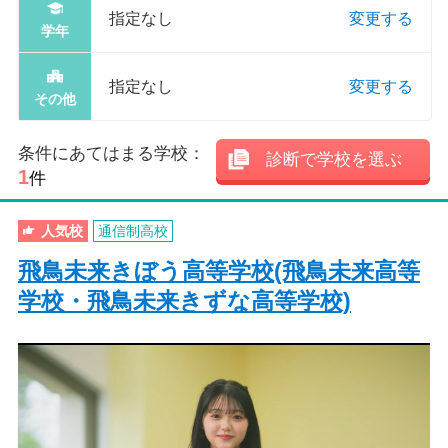
指定なし
変更する
学年
指定なし
変更する
その他
条件にあてはまる学校：
診断で学校を選ぶ
1
件
人気校
通信制高校
飛鳥未来きぼう高等学校(飛鳥未来高等
学校・飛鳥未来きずな高等学校)