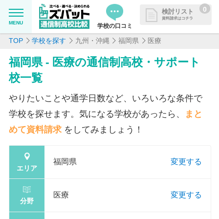
0
検討リスト
資料請求はコチラ
MENU
学校の口コミ
TOP
学校を探す
九州・沖縄
福岡県
医療
MENU
資料請求リストに追加しました
福岡県 - 医療の通信制高校・サポート
追加した学校を一覧で確認・まと
学校を探したい
校一覧
めて資料請求できます
通信制高校について知りたい
やりたいことや通学日数など、いろいろな条件で
学校を探せます。気になる学校があったら、
まと
はじめての方へ
めて資料請求
をしてみましょう！
よくある質問
福岡県
変更する
エリア
掲載を希望される学校様へ
医療
変更する
分野