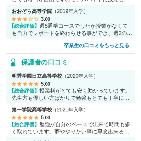
ました。
おおぞら高等学院
（2019年入学）
3
.00
【総合評価】
週5通学コースでしたが授業がなくて
も自力でレポートを終わらせる事ができ、週2のコ
ースへ変更しました。
卒業生の口コミをもっと見る
保護者の口コミ
明秀学園日立高等学校
（2020年入学）
5
.00
【総合評価】
授業料がとても安く助かっています。
先生方も優しい方ばかりで勉強もとても丁寧に教
えてくれてます。
第一学院高等学校
（2021年入学）
5
.00
【総合評価】
勉強が自分のペースで出来て時間も多
く取れています。夢ややりたい事に専念出来る点
で良いと思います。