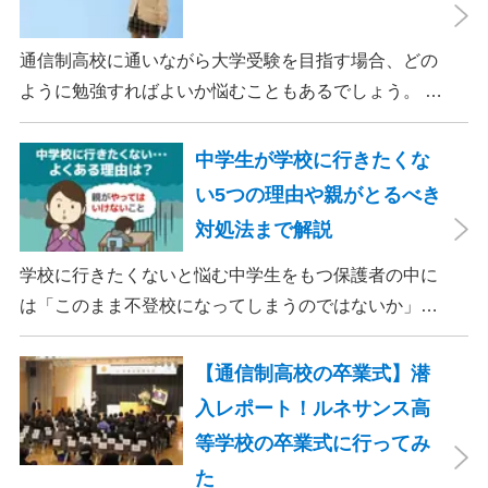
している高校もあわせて紹介するので、通信制高校選
びに迷ったらぜひ参考にしてください。
通信制高校に通いながら大学受験を目指す場合、どの
ように勉強すればよいか悩むこともあるでしょう。 通
信制高校では全日制高校と比べると自由な時間が多
く、自分でスケジュールを組むことができるため、受
中学生が学校に行きたくな
験勉強に集中する時間を十分に取ることができます。
い5つの理由や親がとるべき
そのため、ポイントを押さえれば、効率よく大学受験
対処法まで解説
のための学習を進められるでしょう。 この記事では、
通信制高校から大学受験を成功させるための勉強法や
学校に行きたくないと悩む中学生をもつ保護者の中に
ポイントについて解説します。
は「このまま不登校になってしまうのではないか」
「将来に影響するのではないか」と不安を抱える人も
いるでしょう。 しかし、中学生の行き渋りの背景に
【通信制高校の卒業式】潜
は、学業の悩みや人間関係の不安などさまざまな理由
入レポート！ルネサンス高
があります。そのため、子どもの意思を尊重して慎重
等学校の卒業式に行ってみ
に解決策を見つけることが大切です。 この記事では、
た