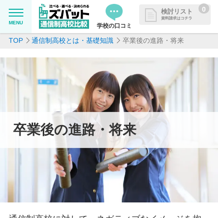
0
検討リスト
資料請求はコチラ
MENU
学校の口コミ
TOP
通信制高校とは・基礎知識
卒業後の進路・将来
MENU
資料請求リストに追加しました
追加した学校を一覧で確認・まと
学校を探したい
めて資料請求できます
通信制高校について知りたい
はじめての方へ
卒業後の進路・将来
よくある質問
掲載を希望される学校様へ