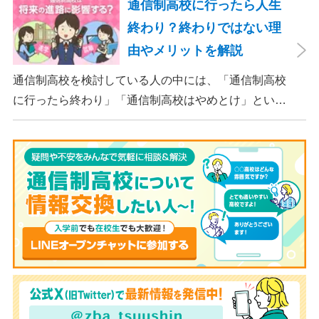
クーリング（面接指導）で学校に足を運べばいいの
通信制高校に行ったら人生
で、働きながらでも卒業を目指すことができます。 し
終わり？終わりではない理
かも、通信制高校のほとんどは単位制なので、もし多
由やメリットを解説
忙で単位を修得できなくても留年することがありませ
ん。
通信制高校を検討している人の中には、「通信制高校
に行ったら終わり」「通信制高校はやめとけ」という
ネガティブな情報を目にしたことがある人もいるので
はないでしょうか。 結論から言うと、通信制高校に行
ったからといって「人生終了」では決してありませ
ん。通信制高校では自分のペースで学べる、専門的な
コースで好きなことを学べるといった、多くのメリッ
トがあります。 この記事では、通信制高校に行くこと
が人生終わりではない理由や、通うメリット・デメリ
ット、目標に合わせた高校選びについて解説します。