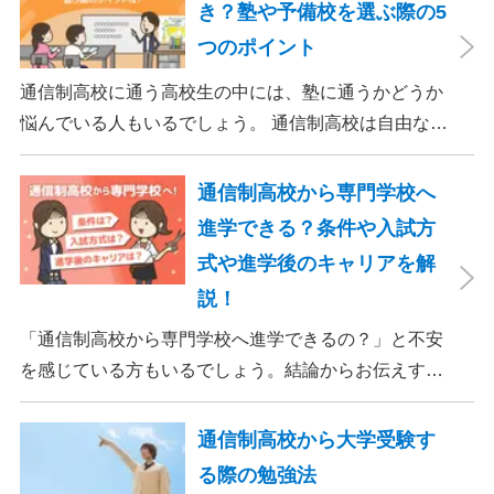
き？塾や予備校を選ぶ際の5
は、大学進学を想定したカリキュラムを用意している
つのポイント
ケースも増えており、難関大学の合格実績を豊富にも
つ学校もあります。
通信制高校に通う高校生の中には、塾に通うかどうか
悩んでいる人もいるでしょう。 通信制高校は自由な学
びが魅力ですが、反面、学習の進捗や理解度に悩むこ
とも少なくありません。 特に、大学受験を目指す場
通信制高校から専門学校へ
合、情報や学力の不足が障害となる場合があります。
進学できる？条件や入試方
このような課題を解決するために、適切な塾選びは重
式や進学後のキャリアを解
要と言えます。 この記事では、通信制高校生が塾に通
説！
ったほうが良いかや、塾選びのポイントについて詳し
く解説します。
「通信制高校から専門学校へ進学できるの？」と不安
を感じている方もいるでしょう。結論からお伝えする
と、通信制高校を卒業して専門学校へ進学することは
可能です。 この記事では、専門学校へ進学する条件や
通信制高校から大学受験す
入試内容、進学後のキャリアについてわかりやすく解
る際の勉強法
説していきます。 専門コースがあり、専門学校と提携