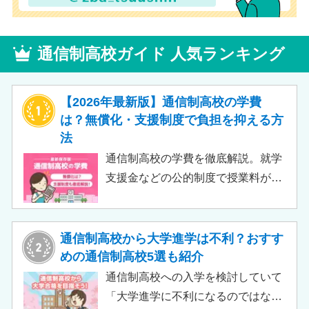
通信制高校ガイド 人気ランキング
【2026年最新版】通信制高校の学費
は？無償化・支援制度で負担を抑える方
法
通信制高校の学費を徹底解説。就学
支援金などの公的制度で授業料が実
質無償化されるケースもあります。
この記事では、支給対象や支給額の
目安、申請時の注意点などをわかり
通信制高校から大学進学は不利？おすす
やすく解説します。費用負担を抑え
めの通信制高校5選も紹介
られるのでチェックしてみましょ
通信制高校への入学を検討していて
う。
「大学進学に不利になるのではない