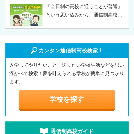
リット・デメリットについて解説し
行ったからといって「人生終了」で
「全日制の高校に通うことが普通」
ます。
は決してありません。通信制高校で
という思い込みから、通信制高校へ
は自分のペースで学べる、専門的な
の入学に不安や疑問をもつ人もいる
コースで好きなことを学べるといっ
のではないでしょうか。 通信制高校
た、多くのメリットがあります。 こ
は「不登校の生徒」や「持病のある
の記事では、通信制高校に行くこと
生徒」などが通う学校という、先入
カンタン通信制高校検索！
が人生終わりではない理由や、通う
観がある人もいるかもしれません。
メリット・デメリット、目標に合わ
入学してやりたいこと、送りたい学校生活などを思い
実際には、通信制高校への入学者は
せた高校選びについて解説します。
浮かべて検索！夢を叶えられる学校が簡単に見つかり
増加傾向にあり、さまざまな生徒が
ます。
在籍しています。 この記事では、通
信制高校にはどのような生徒が通っ
学校を探す
ているかや、通信制高校に向いてい
ない生徒の特徴などについて解説し
ます。
通信制高校ガイド