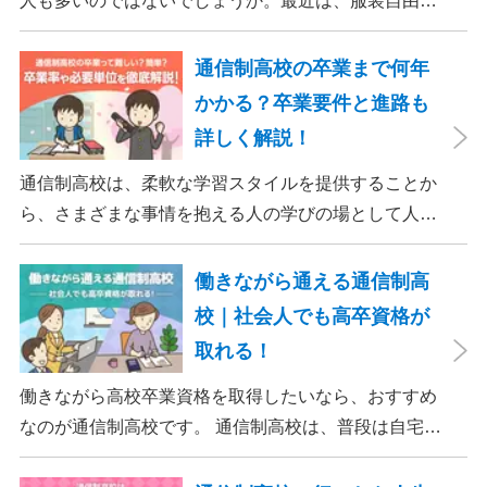
す。
人も多いのではないでしょうか。最近は、服装自由と
する通信制高校が多いようですが、どんな服装で参加
すればいいのか困ってしまいますよね。そこで、今回
通信制高校の卒業まで何年
は通信制高校の卒業式で役立つ服装選びのポイントを
かかる？卒業要件と進路も
紹介します。
詳しく解説！
通信制高校は、柔軟な学習スタイルを提供することか
ら、さまざまな事情を抱える人の学びの場として人気
が高まっています。 通信制高校を卒業するためには3
つの要件を満たす必要があります。また、単位取得の
働きながら通える通信制高
ためには、レポートの提出やスクーリングへの参加、
校｜社会人でも高卒資格が
単位認定試験への合格などが求められます。 この記事
取れる！
では通信制高校卒業までに何年かかるかについて、転
入・編入の場合もあわせて解説します。また卒業後の
働きながら高校卒業資格を取得したいなら、おすすめ
進路についても紹介するので、通信制高校選びの参考
なのが通信制高校です。 通信制高校は、普段は自宅で
にしてください。
レポート（添削指導）の作成を行い、必要に応じてス