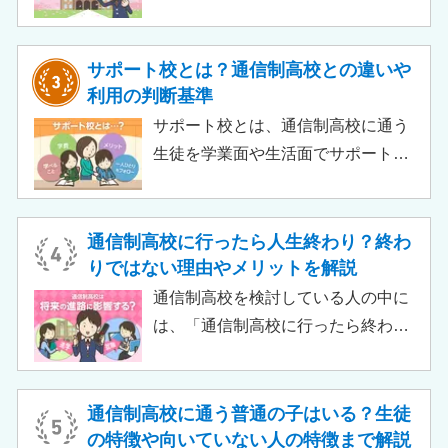
か」「通信制高校から行ける大学は
ある？」と不安に思うご家庭もある
のではないでしょうか。 結論とし
サポート校とは？通信制高校との違いや
て、通信制高校に通っているからと
利用の判断基準
いって大学進学に不利になることは
サポート校とは、通信制高校に通う
ありません。中には、大学進学を想
生徒を学業面や生活面でサポートす
定したカリキュラムを用意している
る教育機関です。通信制高校へ通う
ケースも増えており、難関大学の合
生徒が、学校と合わせて利用するた
格実績を豊富にもつ学校もありま
め、サポート校のみでは高卒資格を
通信制高校に行ったら人生終わり？終わ
す。
取得できません。 ただし、個別の学
りではない理由やメリットを解説
習指導やスクールカウンセラーによ
通信制高校を検討している人の中に
る生活面での相談など手厚い支援が
は、「通信制高校に行ったら終わ
受けられるため、生徒がより楽しく
り」「通信制高校はやめとけ」とい
高校生活をおくるための助けとなる
うネガティブな情報を目にしたこと
でしょう。 この記事では、サポート
がある人もいるのではないでしょう
通信制高校に通う普通の子はいる？生徒
校の特徴や通信制高校との違い、メ
か。 結論から言うと、通信制高校に
の特徴や向いていない人の特徴まで解説