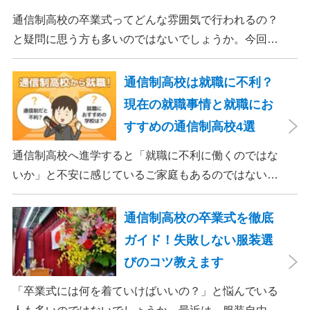
中学生が学校に行きたくないと感じる理由やその対処
法、避けるべき行動まで解説しているので、ぜひ参考
通信制高校の卒業式ってどんな雰囲気で行われるの？
にしてください。
と疑問に思う方も多いのではないでしょうか。今回
は、ズバット 通信制高校比較が、ルネサンス高等学校
の卒業式に密着。どのような卒業式が行われているの
通信制高校は就職に不利？
か、実際に潜入して調査してきました。
現在の就職事情と就職にお
すすめの通信制高校4選
通信制高校へ進学すると「就職に不利に働くのではな
いか」と不安に感じているご家庭もあるのではないで
しょうか。 結論から言うと、通信制高校だからといっ
て就職で不利になることはありません。 しかし、通信
通信制高校の卒業式を徹底
制高校は自由度が高いため、業種の選択や選考対策な
ガイド！失敗しない服装選
どを計画的に行う必要があります。 この記事では、通
びのコツ教えます
信制高校からの就職が難しいと言われる理由や現在の
就職事情、就職に強い通信制高校についても解説しま
「卒業式には何を着ていけばいいの？」と悩んでいる