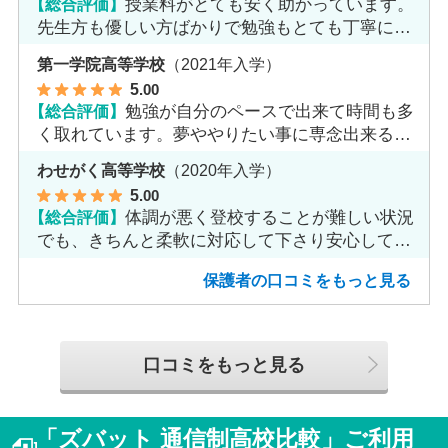
【総合評価】
授業料がとても安く助かっています。
先生方も優しい方ばかりで勉強もとても丁寧に教
えてくれてます。
第一学院高等学校
（2021年入学）
5
.00
【総合評価】
勉強が自分のペースで出来て時間も多
く取れています。夢ややりたい事に専念出来る点
で良いと思います。
わせがく高等学校
（2020年入学）
5
.00
【総合評価】
体調が悪く登校することが難しい状況
でも、きちんと柔軟に対応して下さり安心して進
めました。
保護者の口コミをもっと見る
口コミをもっと見る
「ズバット 通信制高校比較」ご利用