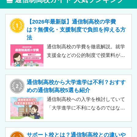
【2026年最新版】通信制高校の学費
は？無償化・支援制度で負担を抑える方
法
通信制高校の学費を徹底解説。就学
支援金などの公的制度で授業料が実
質無償化されるケースもあります。
この記事では、支給対象や支給額の
目安、申請時の注意点などをわかり
通信制高校から大学進学は不利？おすす
やすく解説します。費用負担を抑え
めの通信制高校5選も紹介
られるのでチェックしてみましょ
通信制高校への入学を検討していて
う。
「大学進学に不利になるのではない
か」「通信制高校から行ける大学は
ある？」と不安に思うご家庭もある
のではないでしょうか。 結論とし
サポート校とは？通信制高校との違いや