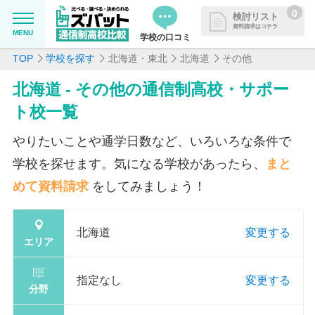
0
検討リスト
資料請求はコチラ
MENU
学校の口コミ
TOP
学校を探す
北海道・東北
北海道
その他
MENU
資料請求リストに追加しました
北海道 - その他の通信制高校・サポー
追加した学校を一覧で確認・まと
学校を探したい
ト校一覧
めて資料請求できます
通信制高校について知りたい
やりたいことや通学日数など、いろいろな条件で
学校を探せます。気になる学校があったら、
まと
はじめての方へ
めて資料請求
をしてみましょう！
よくある質問
北海道
変更する
エリア
掲載を希望される学校様へ
指定なし
変更する
分野