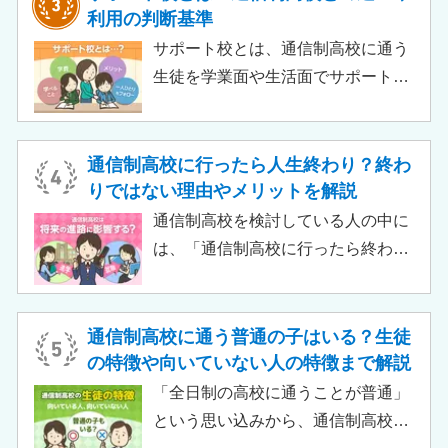
て、通信制高校に通っているからと
利用の判断基準
いって大学進学に不利になることは
サポート校とは、通信制高校に通う
ありません。中には、大学進学を想
生徒を学業面や生活面でサポートす
定したカリキュラムを用意している
る教育機関です。通信制高校へ通う
ケースも増えており、難関大学の合
生徒が、学校と合わせて利用するた
格実績を豊富にもつ学校もありま
め、サポート校のみでは高卒資格を
通信制高校に行ったら人生終わり？終わ
す。
取得できません。 ただし、個別の学
りではない理由やメリットを解説
習指導やスクールカウンセラーによ
通信制高校を検討している人の中に
る生活面での相談など手厚い支援が
は、「通信制高校に行ったら終わ
受けられるため、生徒がより楽しく
り」「通信制高校はやめとけ」とい
高校生活をおくるための助けとなる
うネガティブな情報を目にしたこと
でしょう。 この記事では、サポート
がある人もいるのではないでしょう
通信制高校に通う普通の子はいる？生徒
校の特徴や通信制高校との違い、メ
か。 結論から言うと、通信制高校に
の特徴や向いていない人の特徴まで解説
リット・デメリットについて解説し
行ったからといって「人生終了」で
「全日制の高校に通うことが普通」
ます。
は決してありません。通信制高校で
という思い込みから、通信制高校へ
は自分のペースで学べる、専門的な