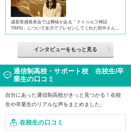
に、通信制ならではの人との関わりや、自分らしく過ご
せる学校生活について語ってくれました。
成長実感発表会では興味がある「クトゥルフ神話
TRPG」について全力でプレゼンしてくれた田中さん
は、全日制高校での生活の中で体調を崩し、12月に第一
学院高等学校へ転入してこられました。短期間でレポー
トやスクーリングをこなしながら、自分らしく過ごせる
インタビューをもっと見る
ようになった2か月を振り返ってお話いただきました。
「通信制高校は家で一人で勉強するもの」というイメー
ジを持っていた田中さんですが、キャンパスでフェロー
通信制高校・サポート校 在校生/卒
（先生）や仲間に囲まれる中で、その不安は希望へと変
わったと言います。
業生の口コミ
自分にあった通信制高校がきっと見つかる！在校
生や卒業生のリアルな声をまとめました。
在校生の口コミ