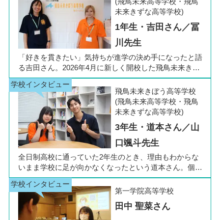
(飛鳥未来高等学校・飛鳥
未来きずな高等学校)
1年生・吉田さん／冨
川先生
「好きを貫きたい」気持ちが進学の決め手になったと語
る吉田さん。2026年4月に新しく開校した飛鳥未来きぼ
う高等学校 柏キャンパスの1年生です。彼女は中学3年
生の公立入試直前に「自分らしく過ごしながら夢に近づ
飛鳥未来きぼう高等学校
ける環境を選びたい」と思い、進路変更を決意しまし
(飛鳥未来高等学校・飛鳥
た。今回は吉田さん、同キャンパスの冨川先生に、通信
未来きずな高等学校)
制高校の学校生活の様子や雰囲気、行事について語って
3年生・道本さん／山
いただきました。お互いの話からは、日々の何気ない会
話や行事を通じて育まれた、先生と生徒の温かな信頼関
口颯斗先生
係もうかがえました。
全日制高校に通っていた2年生のとき、理由もわからな
いまま学校に足が向かなくなったという道本さん。個別
相談会で感じた先生の「温かさ」を決め手に、飛鳥未来
きぼう高等学校の町田キャンパスへの転入を選びまし
第一学院高等学校
た。現在は同校に3年生として在籍しながら、オープン
田中 聖菜さん
キャンパスでは未来の後輩たちのサポート役「キャス
ト」として活躍しています。同校の山口颯斗先生ととも