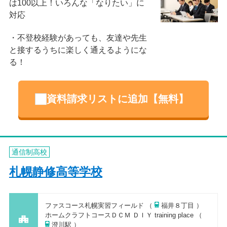
は100以上！いろんな「なりたい」に
対応
不登校経験があっても、友達や先生
と接するうちに楽しく通えるようにな
る！
資料請求リストに追加【無料】
通信制高校
札幌静修高等学校
ファスコース札幌実習フィールド （
福井８丁目 ）
ホームクラフトコースＤＣＭ ＤＩＹ training place （
澄川駅 ）