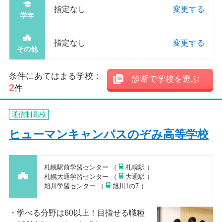
指定なし
変更する
学年
指定なし
変更する
その他
条件にあてはまる学校：
診断で学校を選ぶ
2
件
通信制高校
ヒューマンキャンパスのぞみ高等学校
札幌駅前学習センター （
札幌駅 ）
札幌大通学習センター （
大通駅 ）
旭川学習センター （
旭川1の7 ）
学べる分野は60以上！目指せる職種