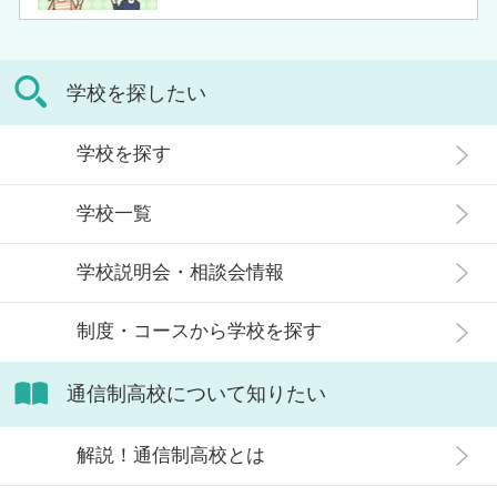
の入学に不安や疑問をもつ人もいる
コースで好きなことを学べるといっ
のではないでしょうか。 通信制高校
た、多くのメリットがあります。 こ
は「不登校の生徒」や「持病のある
の記事では、通信制高校に行くこと
学校を探したい
生徒」などが通う学校という、先入
が人生終わりではない理由や、通う
観がある人もいるかもしれません。
メリット・デメリット、目標に合わ
学校を探す
実際には、通信制高校への入学者は
せた高校選びについて解説します。
増加傾向にあり、さまざまな生徒が
学校一覧
在籍しています。 この記事では、通
信制高校にはどのような生徒が通っ
学校説明会・相談会情報
ているかや、通信制高校に向いてい
ない生徒の特徴などについて解説し
制度・コースから学校を探す
ます。
通信制高校について知りたい
解説！通信制高校とは