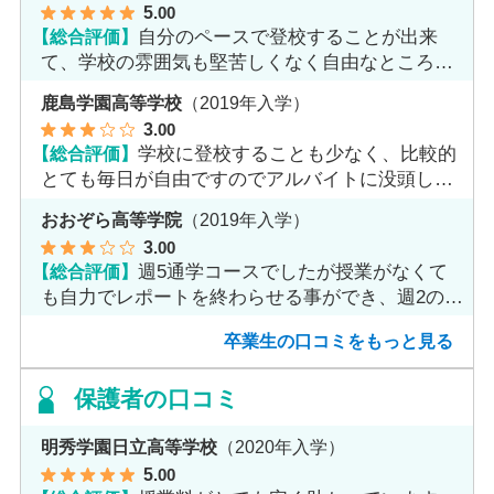
5
.00
【総合評価】
自分のペースで登校することが出来
て、学校の雰囲気も堅苦しくなく自由なところが
魅力だと思います。
鹿島学園高等学校
（2019年入学）
3
.00
【総合評価】
学校に登校することも少なく、比較的
とても毎日が自由ですのでアルバイトに没頭して
ました。
おおぞら高等学院
（2019年入学）
3
.00
【総合評価】
週5通学コースでしたが授業がなくて
も自力でレポートを終わらせる事ができ、週2のコ
ースへ変更しました。
卒業生の口コミをもっと見る
保護者の口コミ
明秀学園日立高等学校
（2020年入学）
5
.00