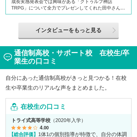
成長実感発表会では興味がある「クトゥルフ神話
TRPG」について全力でプレゼンしてくれた田中さん
は、全日制高校での生活の中で体調を崩し、12月に第一
学院高等学校へ転入してこられました。短期間でレポー
トやスクーリングをこなしながら、自分らしく過ごせる
インタビューをもっと見る
ようになった2か月を振り返ってお話いただきました。
「通信制高校は家で一人で勉強するもの」というイメー
ジを持っていた田中さんですが、キャンパスでフェロー
通信制高校・サポート校 在校生/卒
（先生）や仲間に囲まれる中で、その不安は希望へと変
わったと言います。
業生の口コミ
自分にあった通信制高校がきっと見つかる！在校
生や卒業生のリアルな声をまとめました。
在校生の口コミ
トライ式高等学校
（2020年入学）
4
.00
【総合評価】
1体1の個別指導が特徴で、自分の体調