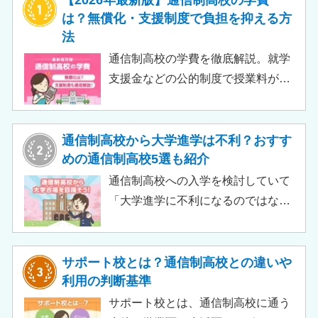
【2026年最新版】通信制高校の学費
は？無償化・支援制度で負担を抑える方
法
通信制高校の学費を徹底解説。就学
支援金などの公的制度で授業料が実
質無償化されるケースもあります。
この記事では、支給対象や支給額の
目安、申請時の注意点などをわかり
通信制高校から大学進学は不利？おすす
やすく解説します。費用負担を抑え
めの通信制高校5選も紹介
られるのでチェックしてみましょ
通信制高校への入学を検討していて
う。
「大学進学に不利になるのではない
か」「通信制高校から行ける大学は
ある？」と不安に思うご家庭もある
のではないでしょうか。 結論とし
サポート校とは？通信制高校との違いや
て、通信制高校に通っているからと
利用の判断基準
いって大学進学に不利になることは
サポート校とは、通信制高校に通う