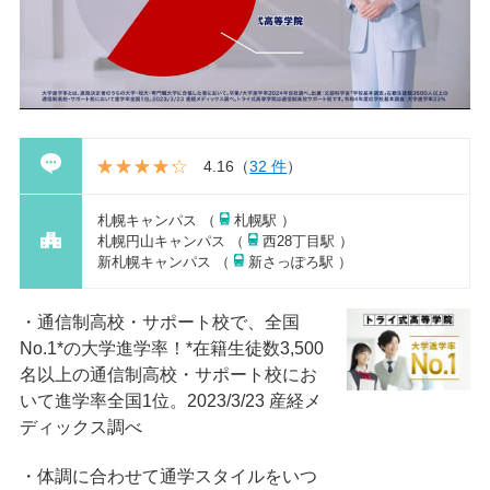
4.16
（
32 件
）
札幌キャンパス （
札幌駅 ）
札幌円山キャンパス （
西28丁目駅 ）
新札幌キャンパス （
新さっぽろ駅 ）
通信制高校・サポート校で、全国
No.1*の大学進学率！*在籍⽣徒数3,500
名以上の通信制⾼校・サポート校にお
いて進学率全国1位。2023/3/23 産経メ
ディックス調べ
体調に合わせて通学スタイルをいつ