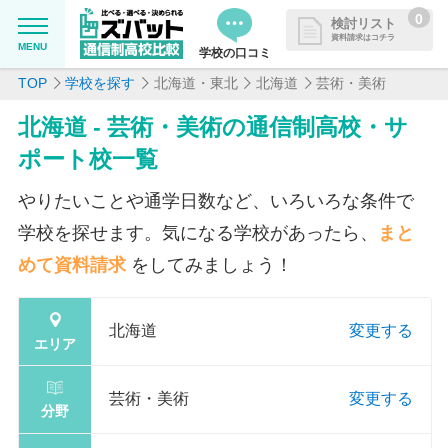
0
検討リスト
資料請求はコチラ
MENU
学校の口コミ
TOP
学校を探す
北海道・東北
北海道
芸術・美術
MENU
資料請求リストに追加しました
北海道 - 芸術・美術の通信制高校・サ
追加した学校を一覧で確認・まと
学校を探したい
ポート校一覧
めて資料請求できます
通信制高校について知りたい
やりたいことや通学日数など、いろいろな条件で
学校を探せます。気になる学校があったら、
まと
はじめての方へ
めて資料請求
をしてみましょう！
よくある質問
北海道
変更する
エリア
掲載を希望される学校様へ
芸術・美術
変更する
分野