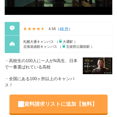
4.56
（
48 件
）
札幌大通キャンパス （
大通駅 ）
北海道函館キャンパス （
五稜郭公園前駅 ）
高校生の100人に一人がN高生、日本
で一番選ばれている高校
全国にある100ヶ所以上のキャンパ
ス！
資料請求リストに追加【無料】