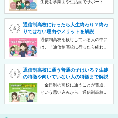
ありません。中には、大学進学を想
生徒を学業面や生活面でサポートす
定したカリキュラムを用意している
る教育機関です。通信制高校へ通う
ケースも増えており、難関大学の合
生徒が、学校と合わせて利用するた
格実績を豊富にもつ学校もありま
め、サポート校のみでは高卒資格を
通信制高校に行ったら人生終わり？終わ
す。
取得できません。 ただし、個別の学
りではない理由やメリットを解説
習指導やスクールカウンセラーによ
通信制高校を検討している人の中に
る生活面での相談など手厚い支援が
は、「通信制高校に行ったら終わ
受けられるため、生徒がより楽しく
り」「通信制高校はやめとけ」とい
高校生活をおくるための助けとなる
うネガティブな情報を目にしたこと
でしょう。 この記事では、サポート
がある人もいるのではないでしょう
通信制高校に通う普通の子はいる？生徒
校の特徴や通信制高校との違い、メ
か。 結論から言うと、通信制高校に
の特徴や向いていない人の特徴まで解説
リット・デメリットについて解説し
行ったからといって「人生終了」で
「全日制の高校に通うことが普通」
ます。
は決してありません。通信制高校で
という思い込みから、通信制高校へ
は自分のペースで学べる、専門的な
の入学に不安や疑問をもつ人もいる
コースで好きなことを学べるといっ
のではないでしょうか。 通信制高校
た、多くのメリットがあります。 こ
は「不登校の生徒」や「持病のある