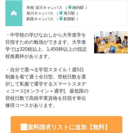
本校 深川キャンパス （
納内駅 ）
旭川キャンパス （
旭川駅 ）
釧路キャンパス （
釧路駅 ）
中学校の学びなおしから大学進学を
目指すための勉強ができます。大学進
学では320校以上、1,450枠以上の指定
校推薦枠があります。
自分で選べる学習スタイル！週5日
制服を着て通う全日型、登校日数を選
択して私服で通学するスマートスタデ
ィコース[オンライン＋通学]、最低限の
登校日数で高校卒業資格を目指す単位
修得コースがあります。
資料請求リストに追加【無料】