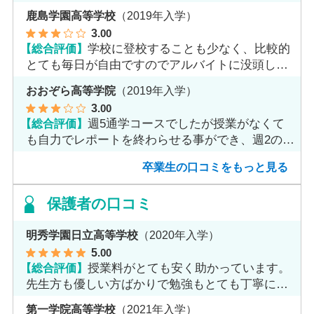
魅力だと思います。
鹿島学園高等学校
（2019年入学）
3
.00
【総合評価】
学校に登校することも少なく、比較的
とても毎日が自由ですのでアルバイトに没頭して
ました。
おおぞら高等学院
（2019年入学）
3
.00
【総合評価】
週5通学コースでしたが授業がなくて
も自力でレポートを終わらせる事ができ、週2のコ
ースへ変更しました。
卒業生の口コミをもっと見る
保護者の口コミ
明秀学園日立高等学校
（2020年入学）
5
.00
【総合評価】
授業料がとても安く助かっています。
先生方も優しい方ばかりで勉強もとても丁寧に教
えてくれてます。
第一学院高等学校
（2021年入学）