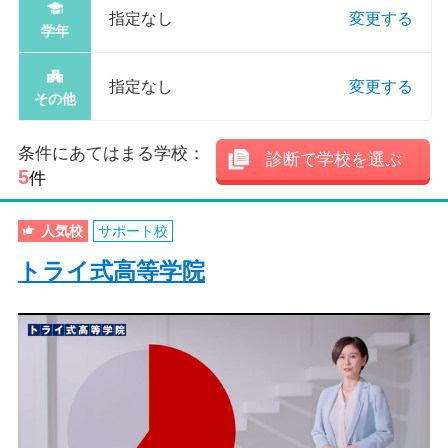
指定なし
変更する
学年
指定なし
変更する
その他
条件にあてはまる学校：
診断で学校を選ぶ
5
件
人気校
サポート校
トライ式高等学院