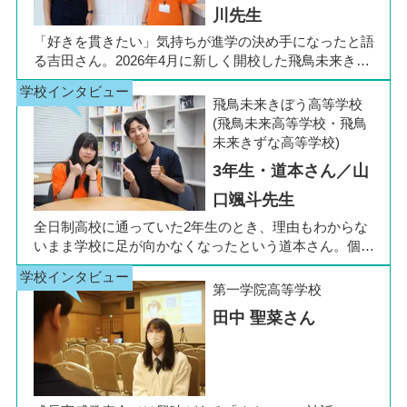
川先生
「好きを貫きたい」気持ちが進学の決め手になったと語
る吉田さん。2026年4月に新しく開校した飛鳥未来きぼ
う高等学校 柏キャンパスの1年生です。彼女は中学3年
生の公立入試直前に「自分らしく過ごしながら夢に近づ
飛鳥未来きぼう高等学校
ける環境を選びたい」と思い、進路変更を決意しまし
(飛鳥未来高等学校・飛鳥
た。今回は吉田さん、同キャンパスの冨川先生に、通信
未来きずな高等学校)
制高校の学校生活の様子や雰囲気、行事について語って
3年生・道本さん／山
いただきました。お互いの話からは、日々の何気ない会
話や行事を通じて育まれた、先生と生徒の温かな信頼関
口颯斗先生
係もうかがえました。
全日制高校に通っていた2年生のとき、理由もわからな
いまま学校に足が向かなくなったという道本さん。個別
相談会で感じた先生の「温かさ」を決め手に、飛鳥未来
きぼう高等学校の町田キャンパスへの転入を選びまし
第一学院高等学校
た。現在は同校に3年生として在籍しながら、オープン
田中 聖菜さん
キャンパスでは未来の後輩たちのサポート役「キャス
ト」として活躍しています。同校の山口颯斗先生ととも
に、通信制ならではの人との関わりや、自分らしく過ご
せる学校生活について語ってくれました。