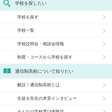
の記事では、通信制高校に行くこと
学校を探したい
生徒」などが通う学校という、先入
が人生終わりではない理由や、通う
観がある人もいるかもしれません。
メリット・デメリット、目標に合わ
学校を探す
実際には、通信制高校への入学者は
せた高校選びについて解説します。
増加傾向にあり、さまざまな生徒が
学校一覧
在籍しています。 この記事では、通
信制高校にはどのような生徒が通っ
学校説明会・相談会情報
ているかや、通信制高校に向いてい
ない生徒の特徴などについて解説し
制度・コースから学校を探す
ます。
通信制高校について知りたい
解説！通信制高校とは
生徒＆先生の本音インタビュー
みんなの学校選び体験談