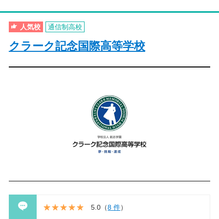
人気校
通信制高校
クラーク記念国際高等学校
5.0
（
8 件
）