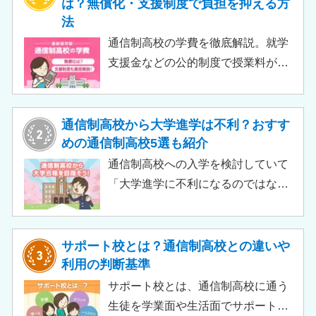
は？無償化・支援制度で負担を抑える方
法
通信制高校の学費を徹底解説。就学
支援金などの公的制度で授業料が実
質無償化されるケースもあります。
この記事では、支給対象や支給額の
目安、申請時の注意点などをわかり
通信制高校から大学進学は不利？おすす
やすく解説します。費用負担を抑え
めの通信制高校5選も紹介
られるのでチェックしてみましょ
通信制高校への入学を検討していて
う。
「大学進学に不利になるのではない
か」「通信制高校から行ける大学は
ある？」と不安に思うご家庭もある
のではないでしょうか。 結論とし
サポート校とは？通信制高校との違いや
て、通信制高校に通っているからと
利用の判断基準
いって大学進学に不利になることは
サポート校とは、通信制高校に通う
ありません。中には、大学進学を想
生徒を学業面や生活面でサポートす