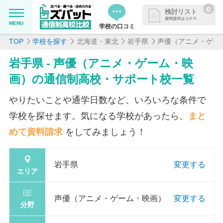
0
検討リスト
資料請求はコチラ
MENU
学校の口コミ
TOP
学校を探す
北海道・東北
岩手県
声優（アニメ・ゲー
MENU
資料請求リストに追加しました
岩手県 - 声優（アニメ・ゲーム・映
追加した学校を一覧で確認・まと
学校を探したい
画）の通信制高校・サポート校一覧
めて資料請求できます
通信制高校について知りたい
やりたいことや通学日数など、いろいろな条件で
学校を探せます。気になる学校があったら、
まと
はじめての方へ
めて資料請求
をしてみましょう！
よくある質問
岩手県
変更する
エリア
掲載を希望される学校様へ
声優（アニメ・ゲーム・映画）
変更する
分野