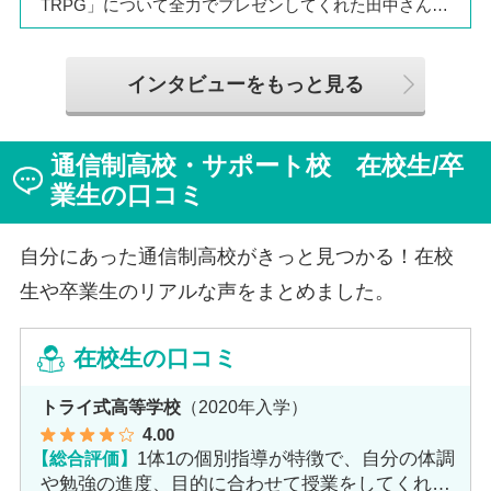
TRPG」について全力でプレゼンしてくれた田中さん
は、全日制高校での生活の中で体調を崩し、12月に第一
学院高等学校へ転入してこられました。短期間でレポー
トやスクーリングをこなしながら、自分らしく過ごせる
インタビューをもっと見る
ようになった2か月を振り返ってお話いただきました。
「通信制高校は家で一人で勉強するもの」というイメー
ジを持っていた田中さんですが、キャンパスでフェロー
通信制高校・サポート校 在校生/卒
（先生）や仲間に囲まれる中で、その不安は希望へと変
わったと言います。
業生の口コミ
自分にあった通信制高校がきっと見つかる！在校
生や卒業生のリアルな声をまとめました。
在校生の口コミ
トライ式高等学校
（2020年入学）
4
.00
【総合評価】
1体1の個別指導が特徴で、自分の体調
や勉強の進度、目的に合わせて授業をしてくれま