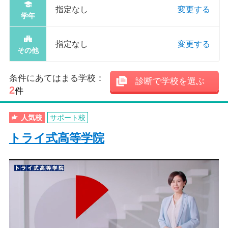
指定なし
変更する
学年
指定なし
変更する
その他
条件にあてはまる学校：
診断で学校を選ぶ
2
件
人気校
サポート校
トライ式高等学院