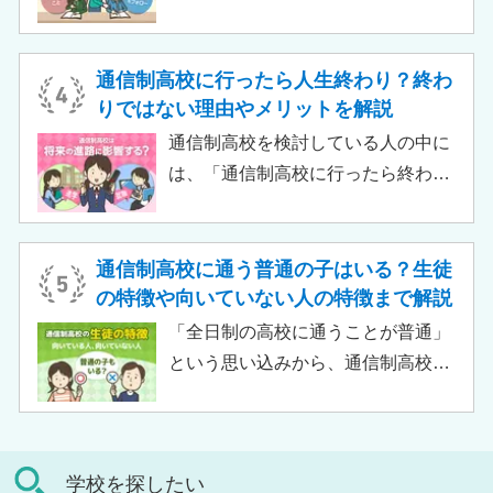
定したカリキュラムを用意している
る教育機関です。通信制高校へ通う
ケースも増えており、難関大学の合
生徒が、学校と合わせて利用するた
格実績を豊富にもつ学校もありま
め、サポート校のみでは高卒資格を
通信制高校に行ったら人生終わり？終わ
す。
取得できません。 ただし、個別の学
りではない理由やメリットを解説
習指導やスクールカウンセラーによ
通信制高校を検討している人の中に
る生活面での相談など手厚い支援が
は、「通信制高校に行ったら終わ
受けられるため、生徒がより楽しく
り」「通信制高校はやめとけ」とい
高校生活をおくるための助けとなる
うネガティブな情報を目にしたこと
でしょう。 この記事では、サポート
がある人もいるのではないでしょう
通信制高校に通う普通の子はいる？生徒
校の特徴や通信制高校との違い、メ
か。 結論から言うと、通信制高校に
の特徴や向いていない人の特徴まで解説
リット・デメリットについて解説し
行ったからといって「人生終了」で
「全日制の高校に通うことが普通」
ます。
は決してありません。通信制高校で
という思い込みから、通信制高校へ
は自分のペースで学べる、専門的な
の入学に不安や疑問をもつ人もいる
コースで好きなことを学べるといっ
のではないでしょうか。 通信制高校
た、多くのメリットがあります。 こ
は「不登校の生徒」や「持病のある
の記事では、通信制高校に行くこと
学校を探したい
生徒」などが通う学校という、先入