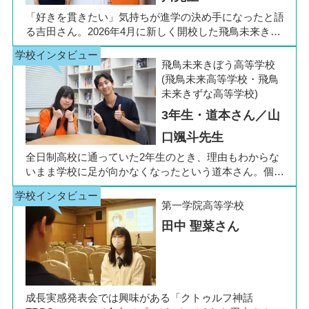
「好きを貫きたい」気持ちが進学の決め手になったと語
る吉田さん。2026年4月に新しく開校した飛鳥未来きぼ
う高等学校 柏キャンパスの1年生です。彼女は中学3年
生の公立入試直前に「自分らしく過ごしながら夢に近づ
飛鳥未来きぼう高等学校
ける環境を選びたい」と思い、進路変更を決意しまし
(飛鳥未来高等学校・飛鳥
た。今回は吉田さん、同キャンパスの冨川先生に、通信
未来きずな高等学校)
制高校の学校生活の様子や雰囲気、行事について語って
3年生・道本さん／山
いただきました。お互いの話からは、日々の何気ない会
話や行事を通じて育まれた、先生と生徒の温かな信頼関
口颯斗先生
係もうかがえました。
全日制高校に通っていた2年生のとき、理由もわからな
いまま学校に足が向かなくなったという道本さん。個別
相談会で感じた先生の「温かさ」を決め手に、飛鳥未来
きぼう高等学校の町田キャンパスへの転入を選びまし
第一学院高等学校
た。現在は同校に3年生として在籍しながら、オープン
田中 聖菜さん
キャンパスでは未来の後輩たちのサポート役「キャス
ト」として活躍しています。同校の山口颯斗先生ととも
に、通信制ならではの人との関わりや、自分らしく過ご
せる学校生活について語ってくれました。
成長実感発表会では興味がある「クトゥルフ神話