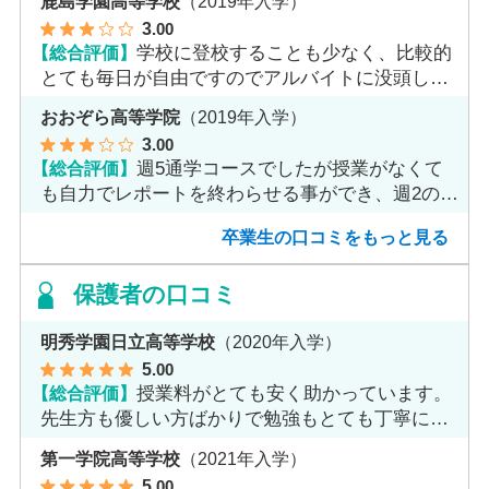
鹿島学園高等学校
（2019年入学）
3
.00
【総合評価】
学校に登校することも少なく、比較的
とても毎日が自由ですのでアルバイトに没頭して
ました。
おおぞら高等学院
（2019年入学）
3
.00
【総合評価】
週5通学コースでしたが授業がなくて
も自力でレポートを終わらせる事ができ、週2のコ
ースへ変更しました。
卒業生の口コミをもっと見る
保護者の口コミ
明秀学園日立高等学校
（2020年入学）
5
.00
【総合評価】
授業料がとても安く助かっています。
先生方も優しい方ばかりで勉強もとても丁寧に教
えてくれてます。
第一学院高等学校
（2021年入学）
5
.00