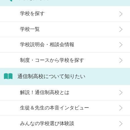
が人生終わりではない理由や、通う
観がある人もいるかもしれません。
メリット・デメリット、目標に合わ
学校を探す
実際には、通信制高校への入学者は
せた高校選びについて解説します。
増加傾向にあり、さまざまな生徒が
学校一覧
在籍しています。 この記事では、通
信制高校にはどのような生徒が通っ
学校説明会・相談会情報
ているかや、通信制高校に向いてい
ない生徒の特徴などについて解説し
制度・コースから学校を探す
ます。
通信制高校について知りたい
解説！通信制高校とは
生徒＆先生の本音インタビュー
みんなの学校選び体験談