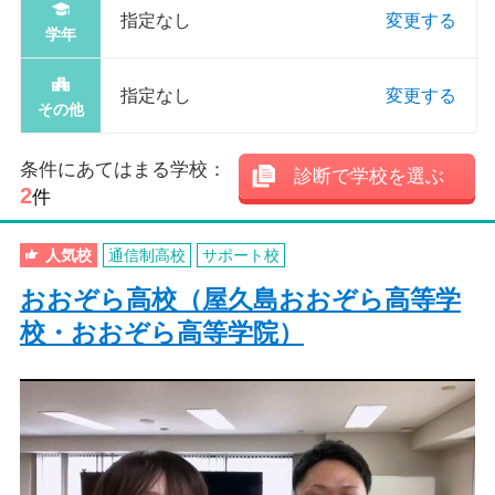
指定なし
変更する
学年
指定なし
変更する
その他
条件にあてはまる学校：
診断で学校を選ぶ
2
件
人気校
通信制高校
サポート校
おおぞら高校（屋久島おおぞら高等学
校・おおぞら高等学院）