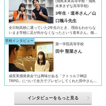
(飛鳥未来高等学校・飛鳥
た。今回は吉田さん、同キャンパスの冨川先生に、通信
未来きずな高等学校)
制高校の学校生活の様子や雰囲気、行事について語って
3年生・道本さん／山
いただきました。お互いの話からは、日々の何気ない会
話や行事を通じて育まれた、先生と生徒の温かな信頼関
口颯斗先生
係もうかがえました。
全日制高校に通っていた2年生のとき、理由もわからな
いまま学校に足が向かなくなったという道本さん。個別
相談会で感じた先生の「温かさ」を決め手に、飛鳥未来
きぼう高等学校の町田キャンパスへの転入を選びまし
第一学院高等学校
た。現在は同校に3年生として在籍しながら、オープン
田中 聖菜さん
キャンパスでは未来の後輩たちのサポート役「キャス
ト」として活躍しています。同校の山口颯斗先生ととも
に、通信制ならではの人との関わりや、自分らしく過ご
せる学校生活について語ってくれました。
成長実感発表会では興味がある「クトゥルフ神話
TRPG」について全力でプレゼンしてくれた田中さん
は、全日制高校での生活の中で体調を崩し、12月に第一
学院高等学校へ転入してこられました。短期間でレポー
トやスクーリングをこなしながら、自分らしく過ごせる
インタビューをもっと見る
ようになった2か月を振り返ってお話いただきました。
「通信制高校は家で一人で勉強するもの」というイメー