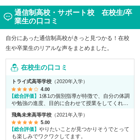
ジを持っていた田中さんですが、キャンパスでフェロー
通信制高校・サポート校 在校生/卒
（先生）や仲間に囲まれる中で、その不安は希望へと変
わったと言います。
業生の口コミ
自分にあった通信制高校がきっと見つかる！在校
生や卒業生のリアルな声をまとめました。
在校生の口コミ
トライ式高等学校
（2020年入学）
4
.00
【総合評価】
1体1の個別指導が特徴で、自分の体調
や勉強の進度、目的に合わせて授業をしてくれま
す。
飛鳥未来高等学校
（2021年入学）
5
.00
【総合評価】
やりたいことが見つかりそうでとって
も楽しみでワクワクしてます。