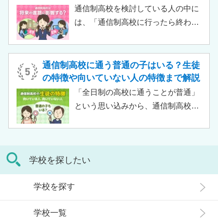
習指導やスクールカウンセラーによ
通信制高校を検討している人の中に
る生活面での相談など手厚い支援が
は、「通信制高校に行ったら終わ
受けられるため、生徒がより楽しく
り」「通信制高校はやめとけ」とい
高校生活をおくるための助けとなる
うネガティブな情報を目にしたこと
でしょう。 この記事では、サポート
がある人もいるのではないでしょう
通信制高校に通う普通の子はいる？生徒
校の特徴や通信制高校との違い、メ
か。 結論から言うと、通信制高校に
の特徴や向いていない人の特徴まで解説
リット・デメリットについて解説し
行ったからといって「人生終了」で
「全日制の高校に通うことが普通」
ます。
は決してありません。通信制高校で
という思い込みから、通信制高校へ
は自分のペースで学べる、専門的な
の入学に不安や疑問をもつ人もいる
コースで好きなことを学べるといっ
のではないでしょうか。 通信制高校
た、多くのメリットがあります。 こ
は「不登校の生徒」や「持病のある
の記事では、通信制高校に行くこと
学校を探したい
生徒」などが通う学校という、先入
が人生終わりではない理由や、通う
観がある人もいるかもしれません。
メリット・デメリット、目標に合わ
学校を探す
実際には、通信制高校への入学者は
せた高校選びについて解説します。
増加傾向にあり、さまざまな生徒が
学校一覧
在籍しています。 この記事では、通