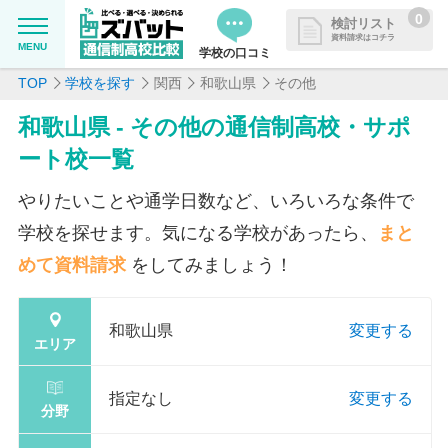
0
検討リスト
資料請求はコチラ
MENU
学校の口コミ
TOP
学校を探す
関西
和歌山県
その他
MENU
資料請求リストに追加しました
和歌山県 - その他の通信制高校・サポ
追加した学校を一覧で確認・まと
学校を探したい
ート校一覧
めて資料請求できます
通信制高校について知りたい
やりたいことや通学日数など、いろいろな条件で
学校を探せます。気になる学校があったら、
まと
はじめての方へ
めて資料請求
をしてみましょう！
よくある質問
和歌山県
変更する
エリア
掲載を希望される学校様へ
指定なし
変更する
分野