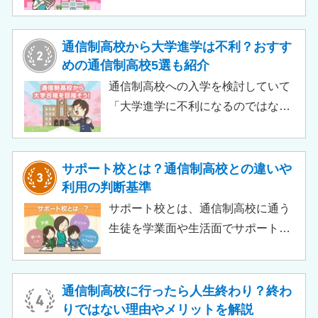
質無償化されるケースもあります。
この記事では、支給対象や支給額の
目安、申請時の注意点などをわかり
通信制高校から大学進学は不利？おすす
やすく解説します。費用負担を抑え
めの通信制高校5選も紹介
られるのでチェックしてみましょ
通信制高校への入学を検討していて
う。
「大学進学に不利になるのではない
か」「通信制高校から行ける大学は
ある？」と不安に思うご家庭もある
のではないでしょうか。 結論とし
サポート校とは？通信制高校との違いや
て、通信制高校に通っているからと
利用の判断基準
いって大学進学に不利になることは
サポート校とは、通信制高校に通う
ありません。中には、大学進学を想
生徒を学業面や生活面でサポートす
定したカリキュラムを用意している
る教育機関です。通信制高校へ通う
ケースも増えており、難関大学の合
生徒が、学校と合わせて利用するた
格実績を豊富にもつ学校もありま
め、サポート校のみでは高卒資格を
通信制高校に行ったら人生終わり？終わ
す。
取得できません。 ただし、個別の学
りではない理由やメリットを解説