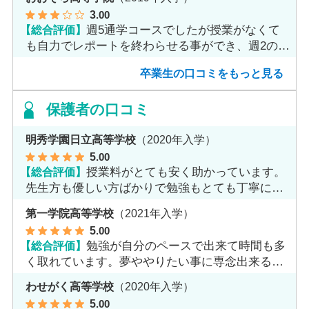
3
.00
【総合評価】
週5通学コースでしたが授業がなくて
も自力でレポートを終わらせる事ができ、週2のコ
ースへ変更しました。
卒業生の口コミをもっと見る
保護者の口コミ
明秀学園日立高等学校
（2020年入学）
5
.00
【総合評価】
授業料がとても安く助かっています。
先生方も優しい方ばかりで勉強もとても丁寧に教
えてくれてます。
第一学院高等学校
（2021年入学）
5
.00
【総合評価】
勉強が自分のペースで出来て時間も多
く取れています。夢ややりたい事に専念出来る点
で良いと思います。
わせがく高等学校
（2020年入学）
5
.00