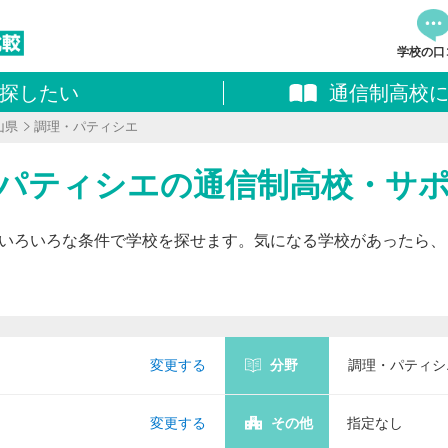
学校の口
探したい
通信制高校
資料
山県
調理・パティシエ
追加し
料請求
理・パティシエの通信制高校・サ
いろいろな条件で学校を探せます。気になる学校があったら、
変更する
分野
調理・パティシ
変更する
その他
指定なし