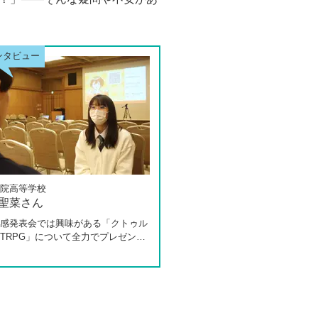
院高等学校
 聖菜さん
感発表会では興味がある「クトゥル
TRPG」について全力でプレゼンし
た田中さんは、全日制高校での生活
体調を崩し、12月に第一学院高等学
入してこられました。短期間でレポ
スクーリングをこなしながら、自分
過ごせるようになった2か月を振り
お話いただきました。「通信制高校