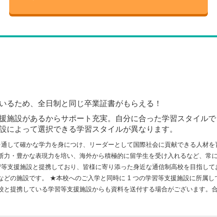
いるため、全日制と同じ卒業証書がもらえる！
援施設があるからサポート充実。自分に合った学習スタイルで
設によって選択できる学習スタイルが異なります。
を通して確かな学力を身につけ、リーダーとして国際社会に貢献できる人材を
断力・豊かな表現力を培い、海外から積極的に留学生を受け入れるなど、常
の学習等支援施設と提携しており、皆様に寄り添った身近な通信制高校を目指し
どの施設です。 ★本校へのご入学と同時に 1 つの学習等支援施設に所属し
校と提携している学習等支援施設からも資料を送付する場合がございます。