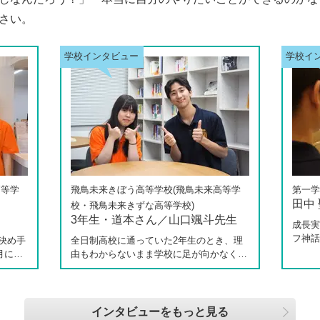
さい。
高等学
飛鳥未来きぼう高等学校(飛鳥未来高等学
第一学
田中
校・飛鳥未来きずな高等学校)
3年生・道本さん／山口颯斗先生
成長実
フ神話
決め手
全日制高校に通っていた2年生のとき、理
てくれ
月に新
由もわからないまま学校に足が向かなくな
の中で
校 柏
ったという道本さん。個別相談会で感じた
校へ転
3年生
先生の「温かさ」を決め手に、飛鳥未来き
ートや
しなが
ぼう高等学校の町田キャンパスへの転入を
らしく
思い、
選びました。現在は同校に3年生として在
インタビューをもっと見る
返って