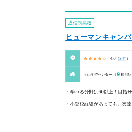
通信制高校
ヒューマンキャンパ
4.0
（
2 件
）
岡山学習センター （
柳川駅
学べる分野は60以上！目指
不登校経験があっても、友達