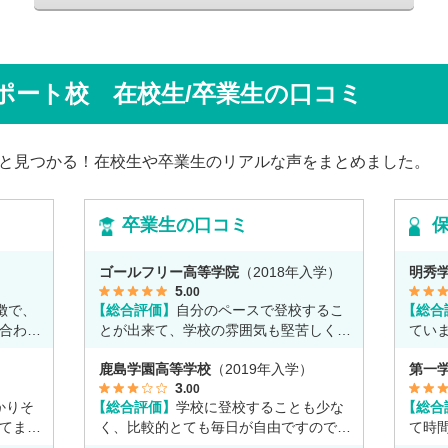
田さ
籍しながら、オープンキャンパスでは未来
は家で
信制高
の後輩たちのサポート役「キャスト」とし
ジを持
につい
て活躍しています。同校の山口颯斗先生と
スでフ
話から
ともに、通信制ならではの人との関わり
で、そ
じて育
や、自分らしく過ごせる学校生活について
ポート校 在校生/卒業生の口コミ
す。
係もう
語ってくれました。
と見つかる！在校生や卒業生のリアルな声をまとめました。
卒業生の口コミ
）
ゴールフリー高等学院
（2018年入学）
明秀
5
.00
徴で、
【総合評価】
自分のペースで登校するこ
【総合
合わせ
とが出来て、学校の雰囲気も堅苦しくな
てい
く自由なところが魅力だと思います。
強も
）
鹿島学園高等学校
（2019年入学）
第一
3
.00
かりそ
【総合評価】
学校に登校することも少な
【総合
てま
く、比較的とても毎日が自由ですのでア
て時
ルバイトに没頭してました。
い事