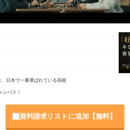
）
）
）
高生、日本で一番選ばれている高校
ャンパス！
資料請求リストに追加【無料】