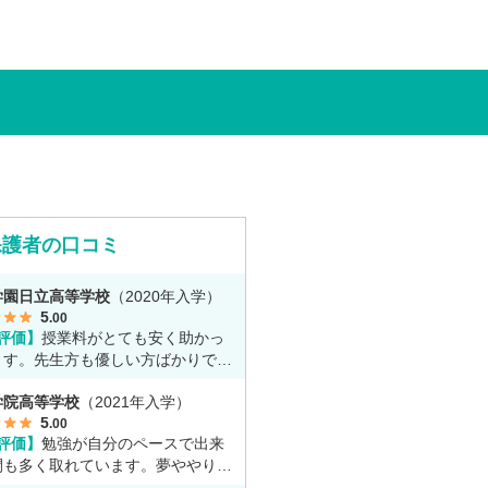
一人で勉強するもの」というイメー
っていた田中さんですが、キャンパ
ェロー（先生）や仲間に囲まれる中
の不安は希望へと変わったと言いま
保護者の口コミ
学園日立高等学校
（2020年入学）
5
.00
評価】
授業料がとても安く助かっ
ます。先生方も優しい方ばかりで勉
とても丁寧に教えてくれてます。
学院高等学校
（2021年入学）
5
.00
評価】
勉強が自分のペースで出来
間も多く取れています。夢ややりた
に専念出来る点で良いと思います。