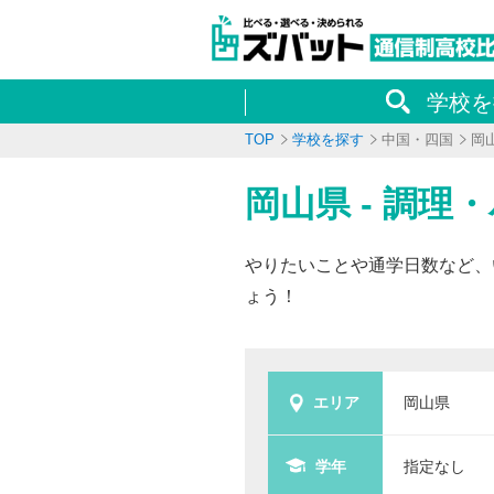
学校を
TOP
学校を探す
中国・四国
岡
岡山県 - 調
やりたいことや通学日数など、
ょう！
エリア
岡山県
学年
指定なし