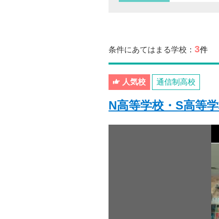
3
条件にあてはまる学校：
件
人気校
通信制高校
N高等学校・S高等