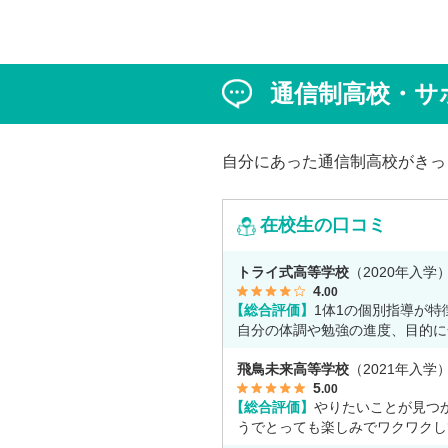
進路変更を決意しました。今回は吉
ん、同キャンパスの冨川先生に、通
校の学校生活の様子や雰囲気、行事
て語っていただきました。お互いの
は、日々の何気ない会話や行事を通
通信制高校・サ
まれた、先生と生徒の温かな信頼関
かがえました。
自分にあった通信制高校がきっ
在校生の口コミ
トライ式高等学校
（2020年入学
4
.00
【総合評価】
1体1の個別指導が特
自分の体調や勉強の進度、目的に
て授業をしてくれます。
飛鳥未来高等学校
（2021年入学
5
.00
【総合評価】
やりたいことが見つ
うでとっても楽しみでワクワクし
す。