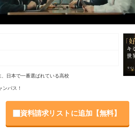
）
）
高生、日本で一番選ばれている高校
ャンパス！
資料請求リストに追加【無料】