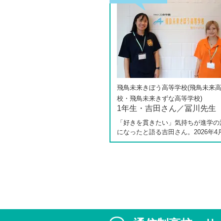
飛鳥未来きぼう高等学校(飛鳥未来
校・飛鳥未来きずな高等学校)
1年生・吉田さん／冨川先生
「好きを貫きたい」気持ちが進学の
になったと語る吉田さん。2026年4
しく開校した飛鳥未来きぼう高等学
キャンパスの1年生です。彼女は中学
の公立入試直前に「自分らしく過ご
ら夢に近づける環境を選びたい」と
進路変更を決意しました。今回は吉
ん、同キャンパスの冨川先生に、通
校の学校生活の様子や雰囲気、行事
て語っていただきました。お互いの
は、日々の何気ない会話や行事を通