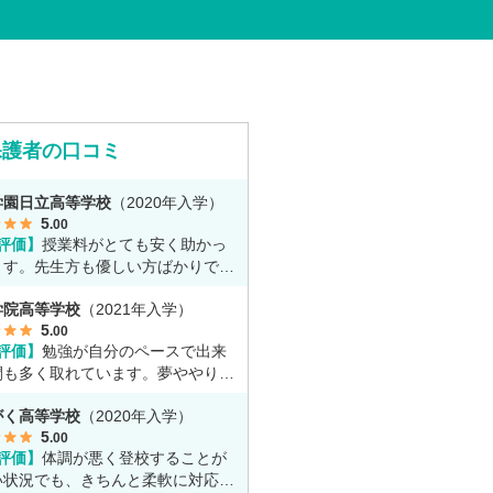
保護者の口コミ
学園日立高等学校
（2020年入学）
5
.00
評価】
授業料がとても安く助かっ
ます。先生方も優しい方ばかりで勉
とても丁寧に教えてくれてます。
学院高等学校
（2021年入学）
5
.00
評価】
勉強が自分のペースで出来
間も多く取れています。夢ややりた
に専念出来る点で良いと思います。
がく高等学校
（2020年入学）
5
.00
評価】
体調が悪く登校することが
い状況でも、きちんと柔軟に対応し