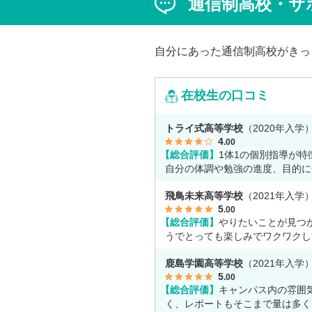
通信制高校・サ
まれた、先生と生徒の温かな信頼関
かがえました。
自分にあった通信制高校がきっ
在校生の口コミ
トライ式高等学校
（2020年入学
4
.00
【総合評価】
1体1の個別指導が特
自分の体調や勉強の進度、目的に
て授業をしてくれます。
飛鳥未来高等学校
（2021年入学
5
.00
【総合評価】
やりたいことが見つ
うでとっても楽しみでワクワクし
す。
鹿島学園高等学校
（2021年入学
5
.00
【総合評価】
キャンパス内の雰囲
く、レポートもそこまで量は多く