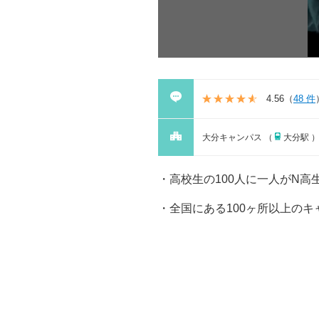
4.56
（
48 件
大分キャンパス （
大分駅 
高校生の100人に一人がN
全国にある100ヶ所以上のキ