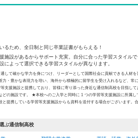
いるため、全日制と同じ卒業証書がもらえる！
援施設があるからサポート充実。自分に合った学習スタイルで
設によって選択できる学習スタイルが異なります。
を通して確かな学力を身につけ、リーダーとして国際社会に貢献できる人材を
断力・豊かな表現力を培い、海外から積極的に留学生を受け入れるなど、常
の学習等支援施設と提携しており、皆様に寄り添った身近な通信制高校を目指し
どの施設です。 ★本校へのご入学と同時に 1 つの学習等支援施設に所属し
校と提携している学習等支援施設からも資料を送付する場合がございます。
選ぶ通信制高校