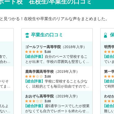
ポート校 在校生/卒業生の口コミ
す。
係もう
語ってくれました。
と見つかる！在校生や卒業生のリアルな声をまとめました。
卒業生の口コミ
）
ゴールフリー高等学院
（2018年入学）
明秀
5
.00
徴で、
【総合評価】
自分のペースで登校するこ
【総合
合わせ
とが出来て、学校の雰囲気も堅苦しくな
てい
く自由なところが魅力だと思います。
強も
）
鹿島学園高等学校
（2019年入学）
第一
3
.00
かりそ
【総合評価】
学校に登校することも少な
【総合
てま
く、比較的とても毎日が自由ですのでア
て時
ルバイトに没頭してました。
い事
）
おおぞら高等学院
（2019年入学）
わせ
3
.00
気もよ
【総合評価】
週5通学コースでしたが授業
【総合
ないの
がなくても自力でレポートを終わらせる
難し