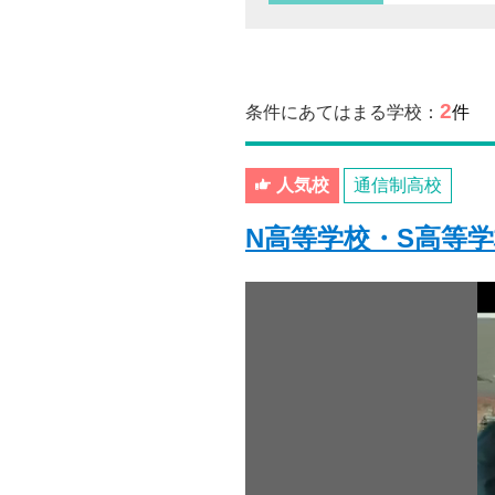
2
条件にあてはまる学校：
件
人気校
通信制高校
N高等学校・S高等