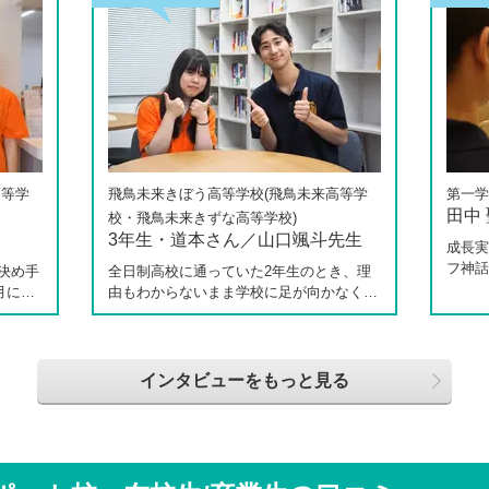
高等学
飛鳥未来きぼう高等学校(飛鳥未来高等学
第一学
田中
校・飛鳥未来きずな高等学校)
3年生・道本さん／山口颯斗先生
成長実
フ神話
決め手
全日制高校に通っていた2年生のとき、理
てくれ
月に新
由もわからないまま学校に足が向かなくな
の中で
校 柏
ったという道本さん。個別相談会で感じた
校へ転
3年生
先生の「温かさ」を決め手に、飛鳥未来き
ートや
しなが
ぼう高等学校の町田キャンパスへの転入を
らしく
思い、
選びました。現在は同校に3年生として在
インタビューをもっと見る
返って
田さ
籍しながら、オープンキャンパスでは未来
は家で
信制高
の後輩たちのサポート役「キャスト」とし
ジを持
につい
て活躍しています。同校の山口颯斗先生と
スでフ
話から
ともに、通信制ならではの人との関わり
で、そ
じて育
や、自分らしく過ごせる学校生活について