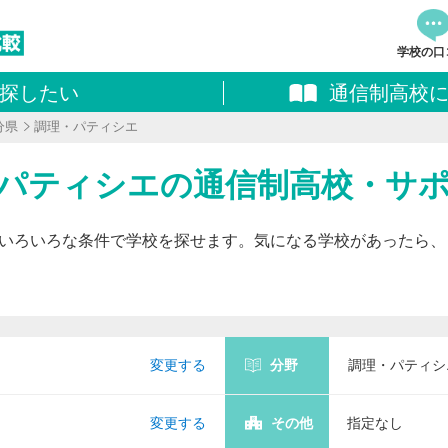
学校の口
探したい
通信制高校
資料
分県
調理・パティシエ
追加し
料請求
理・パティシエの通信制高校・サ
いろいろな条件で学校を探せます。気になる学校があったら、
変更する
分野
調理・パティシ
変更する
その他
指定なし