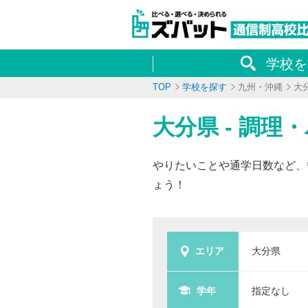
学校を
TOP
学校を探す
九州・沖縄
大
大分県 - 調
やりたいことや通学日数など、
ょう！
エリア
大分県
学年
指定なし