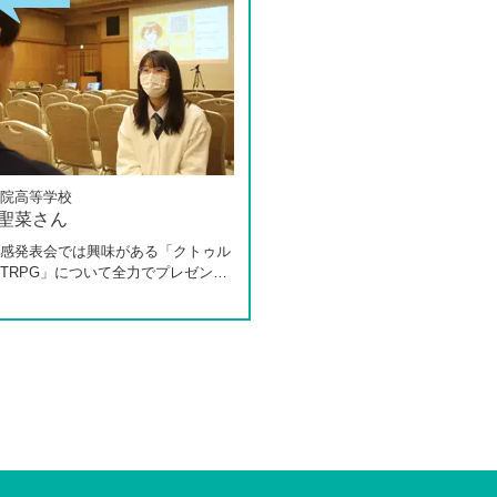
院高等学校
 聖菜さん
感発表会では興味がある「クトゥル
TRPG」について全力でプレゼンし
た田中さんは、全日制高校での生活
体調を崩し、12月に第一学院高等学
入してこられました。短期間でレポ
スクーリングをこなしながら、自分
過ごせるようになった2か月を振り
お話いただきました。「通信制高校
一人で勉強するもの」というイメー
っていた田中さんですが、キャンパ
ェロー（先生）や仲間に囲まれる中
の不安は希望へと変わったと言いま