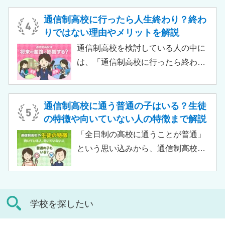
ケースも増えており、難関大学の合
生徒が、学校と合わせて利用するた
格実績を豊富にもつ学校もありま
め、サポート校のみでは高卒資格を
通信制高校に行ったら人生終わり？終わ
す。
取得できません。 ただし、個別の学
りではない理由やメリットを解説
習指導やスクールカウンセラーによ
通信制高校を検討している人の中に
る生活面での相談など手厚い支援が
は、「通信制高校に行ったら終わ
受けられるため、生徒がより楽しく
り」「通信制高校はやめとけ」とい
高校生活をおくるための助けとなる
うネガティブな情報を目にしたこと
でしょう。 この記事では、サポート
がある人もいるのではないでしょう
通信制高校に通う普通の子はいる？生徒
校の特徴や通信制高校との違い、メ
か。 結論から言うと、通信制高校に
の特徴や向いていない人の特徴まで解説
リット・デメリットについて解説し
行ったからといって「人生終了」で
「全日制の高校に通うことが普通」
ます。
は決してありません。通信制高校で
という思い込みから、通信制高校へ
は自分のペースで学べる、専門的な
の入学に不安や疑問をもつ人もいる
コースで好きなことを学べるといっ
のではないでしょうか。 通信制高校
た、多くのメリットがあります。 こ
は「不登校の生徒」や「持病のある
の記事では、通信制高校に行くこと
学校を探したい
生徒」などが通う学校という、先入
が人生終わりではない理由や、通う
観がある人もいるかもしれません。