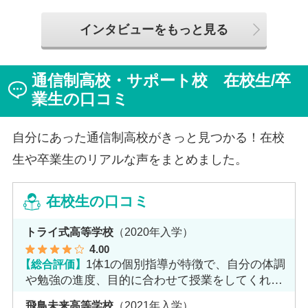
学院高等学校へ転入してこられました。短期間でレポー
トやスクーリングをこなしながら、自分らしく過ごせる
インタビューをもっと見る
ようになった2か月を振り返ってお話いただきました。
「通信制高校は家で一人で勉強するもの」というイメー
ジを持っていた田中さんですが、キャンパスでフェロー
通信制高校・サポート校 在校生/卒
（先生）や仲間に囲まれる中で、その不安は希望へと変
わったと言います。
業生の口コミ
自分にあった通信制高校がきっと見つかる！在校
生や卒業生のリアルな声をまとめました。
在校生の口コミ
トライ式高等学校
（2020年入学）
4
.00
【総合評価】
1体1の個別指導が特徴で、自分の体調
や勉強の進度、目的に合わせて授業をしてくれま
す。
飛鳥未来高等学校
（2021年入学）