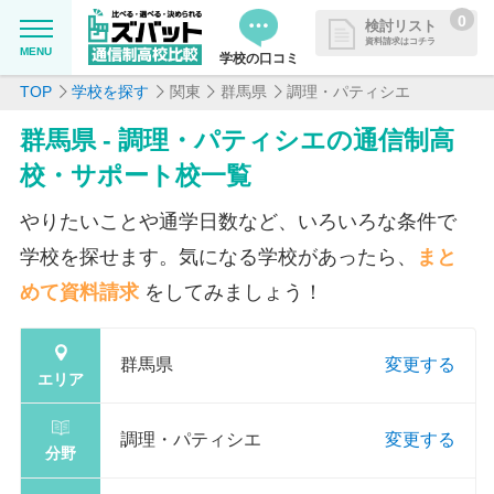
0
検討リスト
資料請求はコチラ
MENU
学校の口コミ
TOP
学校を探す
関東
群馬県
調理・パティシエ
MENU
資料請求リストに追加しました
群馬県 - 調理・パティシエの通信制高
追加した学校を一覧で確認・まと
学校を探したい
校・サポート校一覧
めて資料請求できます
通信制高校について知りたい
やりたいことや通学日数など、いろいろな条件で
学校を探せます。気になる学校があったら、
まと
はじめての方へ
めて資料請求
をしてみましょう！
よくある質問
群馬県
変更する
エリア
掲載を希望される学校様へ
調理・パティシエ
変更する
分野