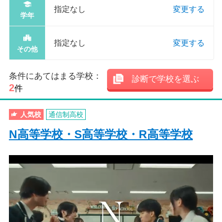
指定なし
変更する
学年
指定なし
変更する
その他
条件にあてはまる学校：
診断で学校を選ぶ
2
件
人気校
通信制高校
N高等学校・S高等学校・R高等学校