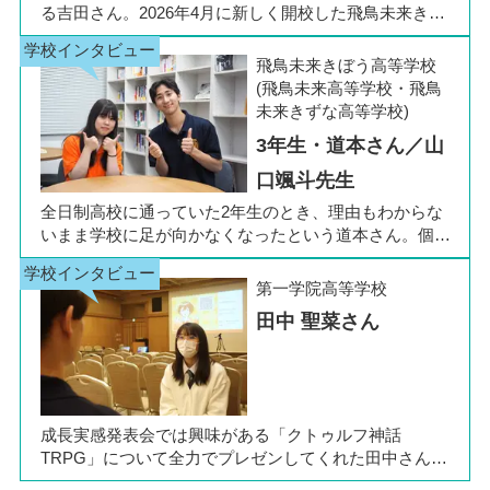
る吉田さん。2026年4月に新しく開校した飛鳥未来きぼ
う高等学校 柏キャンパスの1年生です。彼女は中学3年
生の公立入試直前に「自分らしく過ごしながら夢に近づ
飛鳥未来きぼう高等学校
ける環境を選びたい」と思い、進路変更を決意しまし
(飛鳥未来高等学校・飛鳥
た。今回は吉田さん、同キャンパスの冨川先生に、通信
未来きずな高等学校)
制高校の学校生活の様子や雰囲気、行事について語って
3年生・道本さん／山
いただきました。お互いの話からは、日々の何気ない会
話や行事を通じて育まれた、先生と生徒の温かな信頼関
口颯斗先生
係もうかがえました。
全日制高校に通っていた2年生のとき、理由もわからな
いまま学校に足が向かなくなったという道本さん。個別
相談会で感じた先生の「温かさ」を決め手に、飛鳥未来
きぼう高等学校の町田キャンパスへの転入を選びまし
第一学院高等学校
た。現在は同校に3年生として在籍しながら、オープン
田中 聖菜さん
キャンパスでは未来の後輩たちのサポート役「キャス
ト」として活躍しています。同校の山口颯斗先生ととも
に、通信制ならではの人との関わりや、自分らしく過ご
せる学校生活について語ってくれました。
成長実感発表会では興味がある「クトゥルフ神話
TRPG」について全力でプレゼンしてくれた田中さん
は、全日制高校での生活の中で体調を崩し、12月に第一