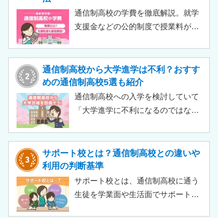
通信制高校の学費を徹底解説。就学
支援金などの公的制度で授業料が実
質無償化されるケースもあります。
この記事では、支給対象や支給額の
目安、申請時の注意点などをわかり
通信制高校から大学進学は不利？おすす
やすく解説します。費用負担を抑え
めの通信制高校5選も紹介
られるのでチェックしてみましょ
通信制高校への入学を検討していて
う。
「大学進学に不利になるのではない
か」「通信制高校から行ける大学は
ある？」と不安に思うご家庭もある
のではないでしょうか。 結論とし
サポート校とは？通信制高校との違いや
て、通信制高校に通っているからと
利用の判断基準
いって大学進学に不利になることは
サポート校とは、通信制高校に通う
ありません。中には、大学進学を想
生徒を学業面や生活面でサポートす
定したカリキュラムを用意している
る教育機関です。通信制高校へ通う