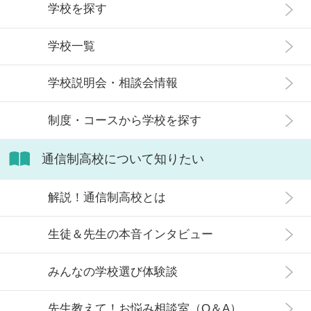
メリット・デメリット、目標に合わ
学校を探す
実際には、通信制高校への入学者は
せた高校選びについて解説します。
増加傾向にあり、さまざまな生徒が
学校一覧
在籍しています。 この記事では、通
信制高校にはどのような生徒が通っ
学校説明会・相談会情報
ているかや、通信制高校に向いてい
ない生徒の特徴などについて解説し
制度・コースから学校を探す
ます。
通信制高校について知りたい
解説！通信制高校とは
生徒＆先生の本音インタビュー
みんなの学校選び体験談
先生教えて！お悩み相談室（Q＆A）