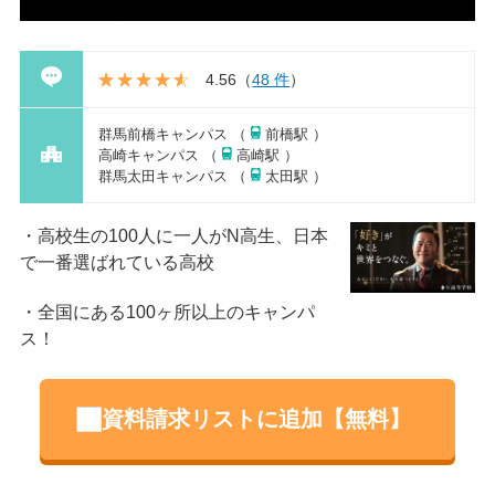
4.56
（
48 件
）
群馬前橋キャンパス （
前橋駅 ）
高崎キャンパス （
高崎駅 ）
群馬太田キャンパス （
太田駅 ）
高校生の100人に一人がN高生、日本
で一番選ばれている高校
全国にある100ヶ所以上のキャンパ
ス！
資料請求リストに追加【無料】