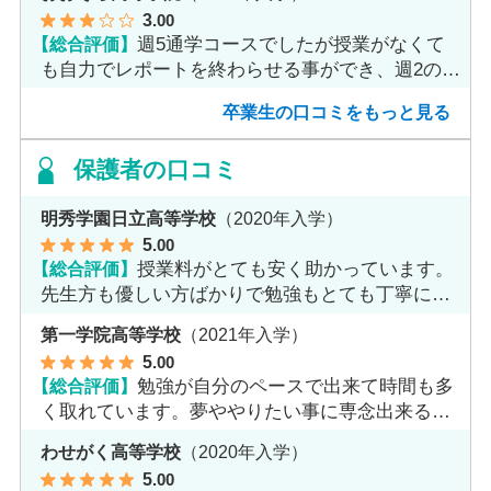
3
.00
【総合評価】
週5通学コースでしたが授業がなくて
も自力でレポートを終わらせる事ができ、週2のコ
ースへ変更しました。
卒業生の口コミをもっと見る
保護者の口コミ
明秀学園日立高等学校
（2020年入学）
5
.00
【総合評価】
授業料がとても安く助かっています。
先生方も優しい方ばかりで勉強もとても丁寧に教
えてくれてます。
第一学院高等学校
（2021年入学）
5
.00
【総合評価】
勉強が自分のペースで出来て時間も多
く取れています。夢ややりたい事に専念出来る点
で良いと思います。
わせがく高等学校
（2020年入学）
5
.00