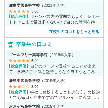
鹿島学園高等学校
（2021年入学）
5
.00
【総合評価】
キャンパス内の雰囲気もよく、レポー
トもそこまで量は多くないので自分の時間をゆっ
くりとれます。
在校生の口コミをもっと見る
卒業生の口コミ
ゴールフリー高等学院
（2018年入学）
5
.00
【総合評価】
自分のペースで登校することが出来
て、学校の雰囲気も堅苦しくなく自由なところが
魅力だと思います。
鹿島学園高等学校
（2019年入学）
3
.00
【総合評価】
学校に登校することも少なく、比較的
とても毎日が自由ですのでアルバイトに没頭して
ました。
おおぞら高等学院
（2019年入学）