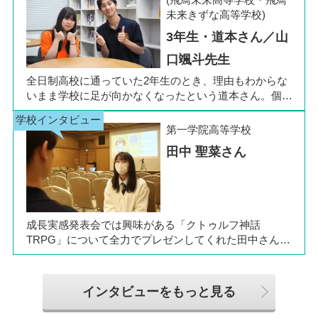
(飛鳥未来高等学校・飛鳥
た。今回は吉田さん、同キャンパスの冨川先生に、通信
未来きずな高等学校)
制高校の学校生活の様子や雰囲気、行事について語って
3年生・道本さん／山
いただきました。お互いの話からは、日々の何気ない会
話や行事を通じて育まれた、先生と生徒の温かな信頼関
口颯斗先生
係もうかがえました。
全日制高校に通っていた2年生のとき、理由もわからな
いまま学校に足が向かなくなったという道本さん。個別
相談会で感じた先生の「温かさ」を決め手に、飛鳥未来
きぼう高等学校の町田キャンパスへの転入を選びまし
第一学院高等学校
た。現在は同校に3年生として在籍しながら、オープン
田中 聖菜さん
キャンパスでは未来の後輩たちのサポート役「キャス
ト」として活躍しています。同校の山口颯斗先生ととも
に、通信制ならではの人との関わりや、自分らしく過ご
せる学校生活について語ってくれました。
成長実感発表会では興味がある「クトゥルフ神話
TRPG」について全力でプレゼンしてくれた田中さん
は、全日制高校での生活の中で体調を崩し、12月に第一
学院高等学校へ転入してこられました。短期間でレポー
トやスクーリングをこなしながら、自分らしく過ごせる
インタビューをもっと見る
ようになった2か月を振り返ってお話いただきました。
「通信制高校は家で一人で勉強するもの」というイメー