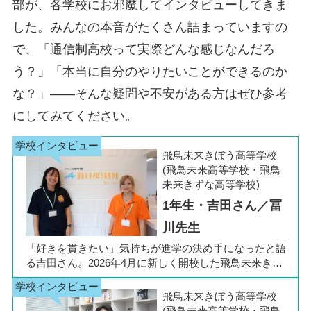
部が、各学校にお邪魔してインタビューしてきま
した。みんなの本音がたくさん詰まっていますの
で、「通信制高校って実際どんな感じなんだろ
う？」「本当に自分のやりたいことができるのか
な？」――そんな疑問や不安がある方はぜひ参考
にしてみてください。
飛鳥未来きぼう高等学校
(飛鳥未来高等学校・飛鳥
未来きずな高等学校)
1年生・吉田さん／冨
川先生
「好きを貫きたい」気持ちが進学の決め手になったと語
る吉田さん。2026年4月に新しく開校した飛鳥未来きぼ
う高等学校 柏キャンパスの1年生です。彼女は中学3年
生の公立入試直前に「自分らしく過ごしながら夢に近づ
飛鳥未来きぼう高等学校
ける環境を選びたい」と思い、進路変更を決意しまし