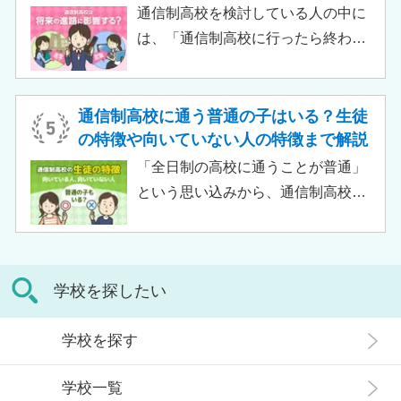
習指導やスクールカウンセラーによ
通信制高校を検討している人の中に
る生活面での相談など手厚い支援が
は、「通信制高校に行ったら終わ
受けられるため、生徒がより楽しく
り」「通信制高校はやめとけ」とい
高校生活をおくるための助けとなる
うネガティブな情報を目にしたこと
でしょう。 この記事では、サポート
がある人もいるのではないでしょう
通信制高校に通う普通の子はいる？生徒
校の特徴や通信制高校との違い、メ
か。 結論から言うと、通信制高校に
の特徴や向いていない人の特徴まで解説
リット・デメリットについて解説し
行ったからといって「人生終了」で
「全日制の高校に通うことが普通」
ます。
は決してありません。通信制高校で
という思い込みから、通信制高校へ
は自分のペースで学べる、専門的な
の入学に不安や疑問をもつ人もいる
コースで好きなことを学べるといっ
のではないでしょうか。 通信制高校
た、多くのメリットがあります。 こ
は「不登校の生徒」や「持病のある
の記事では、通信制高校に行くこと
学校を探したい
生徒」などが通う学校という、先入
が人生終わりではない理由や、通う
観がある人もいるかもしれません。
メリット・デメリット、目標に合わ
学校を探す
実際には、通信制高校への入学者は
せた高校選びについて解説します。
増加傾向にあり、さまざまな生徒が
学校一覧
在籍しています。 この記事では、通