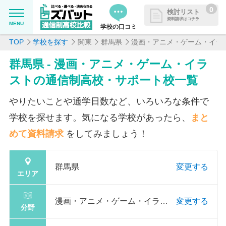
0
検討リスト
資料請求はコチラ
MENU
学校の口コミ
TOP
学校を探す
関東
群馬県
漫画・アニメ・ゲーム・イラ
MENU
資料請求リストに追加しました
群馬県 - 漫画・アニメ・ゲーム・イラ
追加した学校を一覧で確認・まと
学校を探したい
ストの通信制高校・サポート校一覧
めて資料請求できます
通信制高校について知りたい
やりたいことや通学日数など、いろいろな条件で
学校を探せます。気になる学校があったら、
まと
はじめての方へ
めて資料請求
をしてみましょう！
よくある質問
群馬県
変更する
エリア
掲載を希望される学校様へ
漫画・アニメ・ゲーム・イラス
変更する
分野
ト