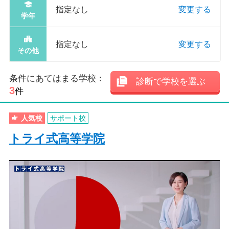
指定なし
変更する
学年
指定なし
変更する
その他
条件にあてはまる学校：
診断で学校を選ぶ
3
件
人気校
サポート校
トライ式高等学院