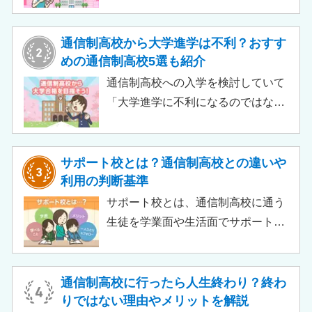
質無償化されるケースもあります。
この記事では、支給対象や支給額の
目安、申請時の注意点などをわかり
通信制高校から大学進学は不利？おすす
やすく解説します。費用負担を抑え
めの通信制高校5選も紹介
られるのでチェックしてみましょ
通信制高校への入学を検討していて
う。
「大学進学に不利になるのではない
か」「通信制高校から行ける大学は
ある？」と不安に思うご家庭もある
のではないでしょうか。 結論とし
サポート校とは？通信制高校との違いや
て、通信制高校に通っているからと
利用の判断基準
いって大学進学に不利になることは
サポート校とは、通信制高校に通う
ありません。中には、大学進学を想
生徒を学業面や生活面でサポートす
定したカリキュラムを用意している
る教育機関です。通信制高校へ通う
ケースも増えており、難関大学の合
生徒が、学校と合わせて利用するた
格実績を豊富にもつ学校もありま
め、サポート校のみでは高卒資格を
通信制高校に行ったら人生終わり？終わ
す。
取得できません。 ただし、個別の学
りではない理由やメリットを解説