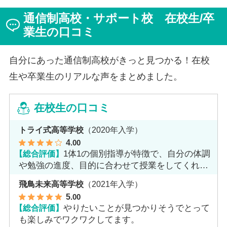
ジを持っていた田中さんですが、キャンパスでフェロー
通信制高校・サポート校 在校生/卒
（先生）や仲間に囲まれる中で、その不安は希望へと変
わったと言います。
業生の口コミ
自分にあった通信制高校がきっと見つかる！在校
生や卒業生のリアルな声をまとめました。
在校生の口コミ
トライ式高等学校
（2020年入学）
4
.00
【総合評価】
1体1の個別指導が特徴で、自分の体調
や勉強の進度、目的に合わせて授業をしてくれま
す。
飛鳥未来高等学校
（2021年入学）
5
.00
【総合評価】
やりたいことが見つかりそうでとって
も楽しみでワクワクしてます。