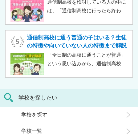
習指導やスクールカウンセラーによ
通信制高校を検討している人の中に
る生活面での相談など手厚い支援が
は、「通信制高校に行ったら終わ
受けられるため、生徒がより楽しく
り」「通信制高校はやめとけ」とい
高校生活をおくるための助けとなる
うネガティブな情報を目にしたこと
でしょう。 この記事では、サポート
がある人もいるのではないでしょう
通信制高校に通う普通の子はいる？生徒
校の特徴や通信制高校との違い、メ
か。 結論から言うと、通信制高校に
の特徴や向いていない人の特徴まで解説
リット・デメリットについて解説し
行ったからといって「人生終了」で
「全日制の高校に通うことが普通」
ます。
は決してありません。通信制高校で
という思い込みから、通信制高校へ
は自分のペースで学べる、専門的な
の入学に不安や疑問をもつ人もいる
コースで好きなことを学べるといっ
のではないでしょうか。 通信制高校
た、多くのメリットがあります。 こ
は「不登校の生徒」や「持病のある
の記事では、通信制高校に行くこと
学校を探したい
生徒」などが通う学校という、先入
が人生終わりではない理由や、通う
観がある人もいるかもしれません。
メリット・デメリット、目標に合わ
学校を探す
実際には、通信制高校への入学者は
せた高校選びについて解説します。
増加傾向にあり、さまざまな生徒が
学校一覧
在籍しています。 この記事では、通