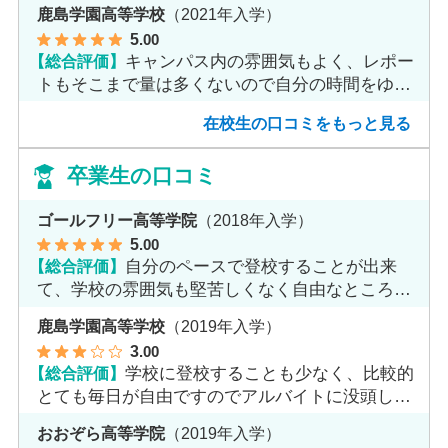
鹿島学園高等学校
（2021年入学）
5
.00
【総合評価】
キャンパス内の雰囲気もよく、レポー
トもそこまで量は多くないので自分の時間をゆっ
くりとれます。
在校生の口コミをもっと見る
卒業生の口コミ
ゴールフリー高等学院
（2018年入学）
5
.00
【総合評価】
自分のペースで登校することが出来
て、学校の雰囲気も堅苦しくなく自由なところが
魅力だと思います。
鹿島学園高等学校
（2019年入学）
3
.00
【総合評価】
学校に登校することも少なく、比較的
とても毎日が自由ですのでアルバイトに没頭して
ました。
おおぞら高等学院
（2019年入学）