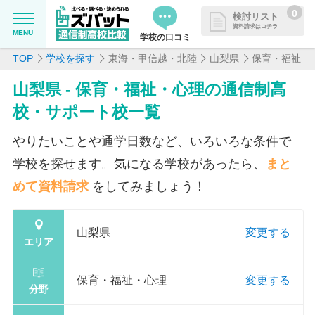
0
検討リスト
資料請求はコチラ
MENU
学校の口コミ
TOP
学校を探す
東海・甲信越・北陸
山梨県
保育・福祉・
MENU
資料請求リストに追加しました
山梨県 - 保育・福祉・心理の通信制高
追加した学校を一覧で確認・まと
学校を探したい
校・サポート校一覧
めて資料請求できます
通信制高校について知りたい
やりたいことや通学日数など、いろいろな条件で
学校を探せます。気になる学校があったら、
まと
はじめての方へ
めて資料請求
をしてみましょう！
よくある質問
山梨県
変更する
エリア
掲載を希望される学校様へ
保育・福祉・心理
変更する
分野