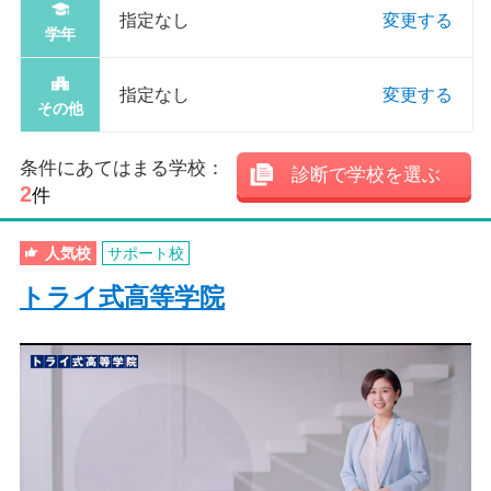
指定なし
変更する
学年
指定なし
変更する
その他
条件にあてはまる学校：
診断で学校を選ぶ
2
件
人気校
サポート校
トライ式高等学院