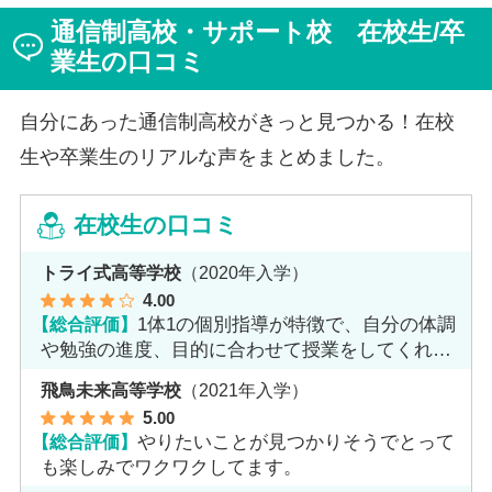
ジを持っていた田中さんですが、キャンパスでフェロー
通信制高校・サポート校 在校生/卒
（先生）や仲間に囲まれる中で、その不安は希望へと変
わったと言います。
業生の口コミ
自分にあった通信制高校がきっと見つかる！在校
生や卒業生のリアルな声をまとめました。
在校生の口コミ
トライ式高等学校
（2020年入学）
4
.00
【総合評価】
1体1の個別指導が特徴で、自分の体調
や勉強の進度、目的に合わせて授業をしてくれま
す。
飛鳥未来高等学校
（2021年入学）
5
.00
【総合評価】
やりたいことが見つかりそうでとって
も楽しみでワクワクしてます。