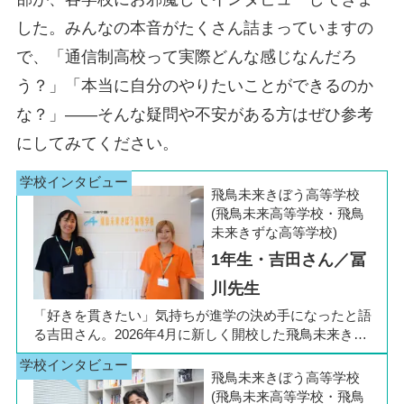
した。みんなの本音がたくさん詰まっていますの
で、「通信制高校って実際どんな感じなんだろ
う？」「本当に自分のやりたいことができるのか
な？」――そんな疑問や不安がある方はぜひ参考
にしてみてください。
飛鳥未来きぼう高等学校
(飛鳥未来高等学校・飛鳥
未来きずな高等学校)
1年生・吉田さん／冨
川先生
「好きを貫きたい」気持ちが進学の決め手になったと語
る吉田さん。2026年4月に新しく開校した飛鳥未来きぼ
う高等学校 柏キャンパスの1年生です。彼女は中学3年
生の公立入試直前に「自分らしく過ごしながら夢に近づ
飛鳥未来きぼう高等学校
ける環境を選びたい」と思い、進路変更を決意しまし
(飛鳥未来高等学校・飛鳥