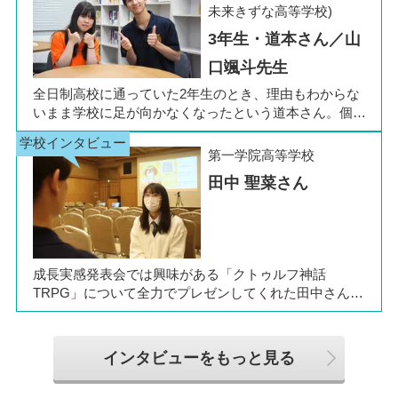
た。今回は吉田さん、同キャンパスの冨川先生に、通信
未来きずな高等学校)
制高校の学校生活の様子や雰囲気、行事について語って
3年生・道本さん／山
いただきました。お互いの話からは、日々の何気ない会
話や行事を通じて育まれた、先生と生徒の温かな信頼関
口颯斗先生
係もうかがえました。
全日制高校に通っていた2年生のとき、理由もわからな
いまま学校に足が向かなくなったという道本さん。個別
相談会で感じた先生の「温かさ」を決め手に、飛鳥未来
きぼう高等学校の町田キャンパスへの転入を選びまし
第一学院高等学校
た。現在は同校に3年生として在籍しながら、オープン
田中 聖菜さん
キャンパスでは未来の後輩たちのサポート役「キャス
ト」として活躍しています。同校の山口颯斗先生ととも
に、通信制ならではの人との関わりや、自分らしく過ご
せる学校生活について語ってくれました。
成長実感発表会では興味がある「クトゥルフ神話
TRPG」について全力でプレゼンしてくれた田中さん
は、全日制高校での生活の中で体調を崩し、12月に第一
学院高等学校へ転入してこられました。短期間でレポー
トやスクーリングをこなしながら、自分らしく過ごせる
インタビューをもっと見る
ようになった2か月を振り返ってお話いただきました。
「通信制高校は家で一人で勉強するもの」というイメー