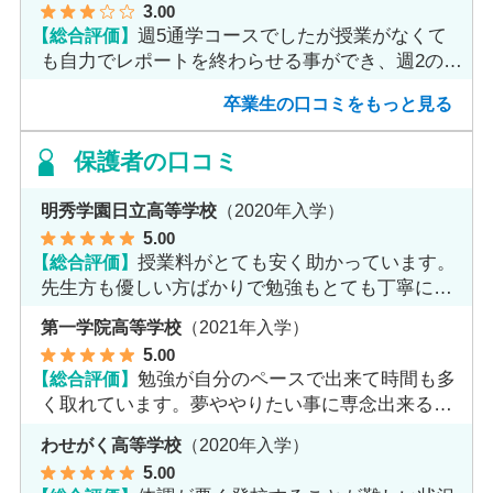
3
.00
【総合評価】
週5通学コースでしたが授業がなくて
も自力でレポートを終わらせる事ができ、週2のコ
ースへ変更しました。
卒業生の口コミをもっと見る
保護者の口コミ
明秀学園日立高等学校
（2020年入学）
5
.00
【総合評価】
授業料がとても安く助かっています。
先生方も優しい方ばかりで勉強もとても丁寧に教
えてくれてます。
第一学院高等学校
（2021年入学）
5
.00
【総合評価】
勉強が自分のペースで出来て時間も多
く取れています。夢ややりたい事に専念出来る点
で良いと思います。
わせがく高等学校
（2020年入学）
5
.00