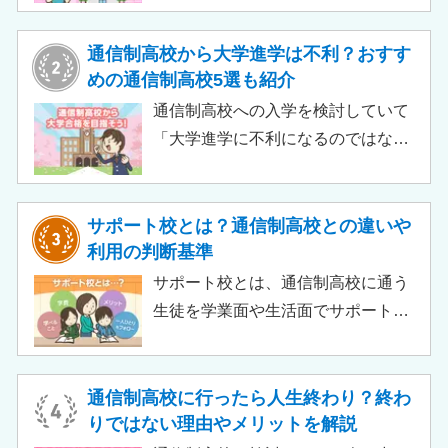
この記事では、支給対象や支給額の
目安、申請時の注意点などをわかり
通信制高校から大学進学は不利？おすす
やすく解説します。費用負担を抑え
めの通信制高校5選も紹介
られるのでチェックしてみましょ
通信制高校への入学を検討していて
う。
「大学進学に不利になるのではない
か」「通信制高校から行ける大学は
ある？」と不安に思うご家庭もある
のではないでしょうか。 結論とし
サポート校とは？通信制高校との違いや
て、通信制高校に通っているからと
利用の判断基準
いって大学進学に不利になることは
サポート校とは、通信制高校に通う
ありません。中には、大学進学を想
生徒を学業面や生活面でサポートす
定したカリキュラムを用意している
る教育機関です。通信制高校へ通う
ケースも増えており、難関大学の合
生徒が、学校と合わせて利用するた
格実績を豊富にもつ学校もありま
め、サポート校のみでは高卒資格を
通信制高校に行ったら人生終わり？終わ
す。
取得できません。 ただし、個別の学
りではない理由やメリットを解説