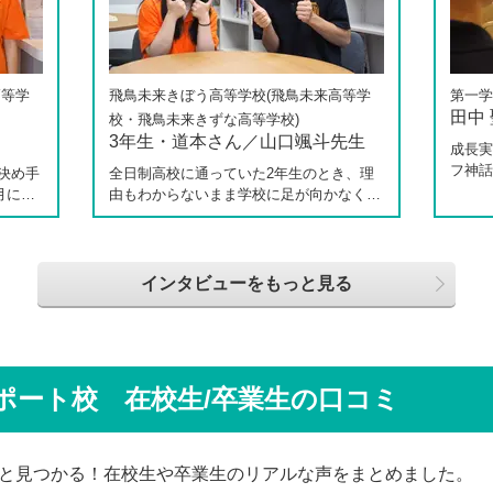
高等学
飛鳥未来きぼう高等学校(飛鳥未来高等学
第一学
田中
校・飛鳥未来きずな高等学校)
3年生・道本さん／山口颯斗先生
成長実
フ神話
決め手
全日制高校に通っていた2年生のとき、理
てくれ
月に新
由もわからないまま学校に足が向かなくな
の中で
校 柏
ったという道本さん。個別相談会で感じた
校へ転
3年生
先生の「温かさ」を決め手に、飛鳥未来き
ートや
しなが
ぼう高等学校の町田キャンパスへの転入を
らしく
思い、
選びました。現在は同校に3年生として在
インタビューをもっと見る
返って
田さ
籍しながら、オープンキャンパスでは未来
は家で
信制高
の後輩たちのサポート役「キャスト」とし
ジを持
につい
て活躍しています。同校の山口颯斗先生と
スでフ
話から
ともに、通信制ならではの人との関わり
で、そ
じて育
や、自分らしく過ごせる学校生活について
ポート校 在校生/卒業生の口コミ
す。
係もう
語ってくれました。
と見つかる！在校生や卒業生のリアルな声をまとめました。