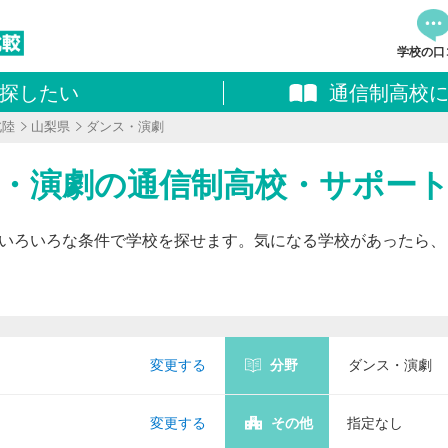
学校の口
探したい
通信制高校
資料
北陸
山梨県
ダンス・演劇
追加し
料請求
ンス・演劇の通信制高校・サポー
いろいろな条件で学校を探せます。気になる学校があったら、
変更する
分野
ダンス・演劇
変更する
その他
指定なし