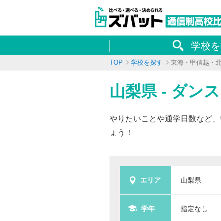
学校を
TOP
学校を探す
東海・甲信越・
山梨県 - ダ
やりたいことや通学日数など、
ょう！
エリア
山梨県
学年
指定なし