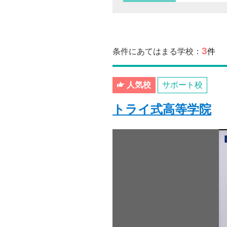
3
条件にあてはまる学校：
件
人気校
サポート校
トライ式高等学院