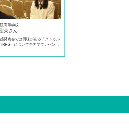
院高等学校
 聖菜さん
感発表会では興味がある「クトゥル
TRPG」について全力でプレゼンし
た田中さんは、全日制高校での生活
体調を崩し、12月に第一学院高等学
入してこられました。短期間でレポ
スクーリングをこなしながら、自分
過ごせるようになった2か月を振り
お話いただきました。「通信制高校
一人で勉強するもの」というイメー
っていた田中さんですが、キャンパ
ェロー（先生）や仲間に囲まれる中
の不安は希望へと変わったと言いま