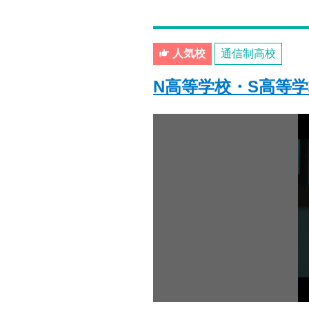
人気校
通信制高校
N高等学校・S高等