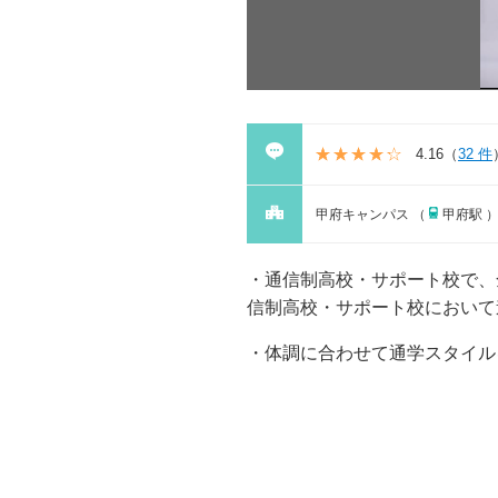
4.16
（
32 件
甲府キャンパス （
甲府駅 
通信制高校・サポート校で、全国
信制⾼校・サポート校において進学
体調に合わせて通学スタイル