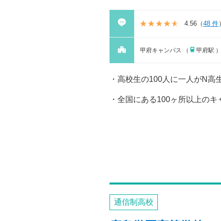
4.56
（
48 件
甲府キャンパス （
甲府駅 
高校生の100人に一人がN
全国にある100ヶ所以上のキ
通信制高校