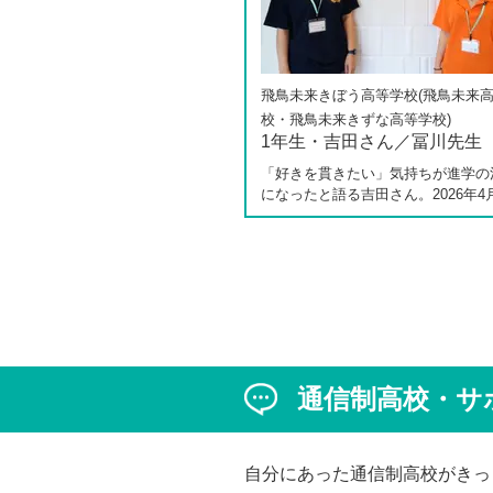
飛鳥未来きぼう高等学校(飛鳥未来
校・飛鳥未来きずな高等学校)
1年生・吉田さん／冨川先生
「好きを貫きたい」気持ちが進学の
になったと語る吉田さん。2026年4
しく開校した飛鳥未来きぼう高等学
キャンパスの1年生です。彼女は中学
の公立入試直前に「自分らしく過ご
ら夢に近づける環境を選びたい」と
進路変更を決意しました。今回は吉
ん、同キャンパスの冨川先生に、通
校の学校生活の様子や雰囲気、行事
て語っていただきました。お互いの
は、日々の何気ない会話や行事を通
通信制高校・サ
まれた、先生と生徒の温かな信頼関
かがえました。
自分にあった通信制高校がきっ