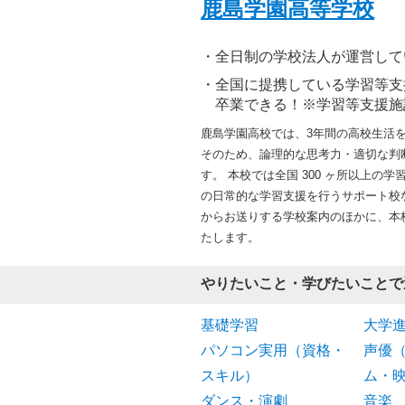
鹿島学園高等学校
全日制の学校法人が運営して
全国に提携している学習等支
卒業できる！※学習等支援施
鹿島学園高校では、3年間の高校生活
そのため、論理的な思考力・適切な判
す。 本校では全国 300 ヶ所以上
の日常的な学習支援を行うサポート校な
からお送りする学校案内のほかに、本
たします。
やりたいこと・学びたいことで
基礎学習
大学
パソコン実用（資格・
声優
スキル）
ム・
ダンス・演劇
音楽