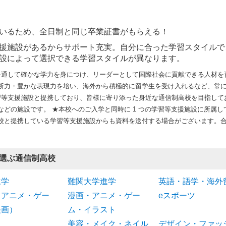
いるため、全日制と同じ卒業証書がもらえる！
援施設があるからサポート充実。自分に合った学習スタイルで
設によって選択できる学習スタイルが異なります。
を通して確かな学力を身につけ、リーダーとして国際社会に貢献できる人材を
断力・豊かな表現力を培い、海外から積極的に留学生を受け入れるなど、常
の学習等支援施設と提携しており、皆様に寄り添った身近な通信制高校を目指し
どの施設です。 ★本校へのご入学と同時に 1 つの学習等支援施設に所属し
校と提携している学習等支援施設からも資料を送付する場合がございます。
選ぶ通信制高校
進学
難関大学進学
英語・語学・海外
（アニメ・ゲー
漫画・アニメ・ゲー
eスポーツ
映画）
ム・イラスト
美容・メイク・ネイル
デザイン・ファッ