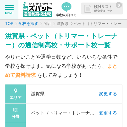
0
検討リスト
資料請求はコチラ
MENU
学校の口コミ
TOP
学校を探す
関西
滋賀県
ペット（トリマー・トレーナ
MENU
資料請求リストに追加しました
滋賀県 - ペット（トリマー・トレーナ
追加した学校を一覧で確認・まと
学校を探したい
ー）の通信制高校・サポート校一覧
めて資料請求できます
通信制高校について知りたい
やりたいことや通学日数など、いろいろな条件で
学校を探せます。気になる学校があったら、
まと
はじめての方へ
めて資料請求
をしてみましょう！
よくある質問
滋賀県
変更する
エリア
掲載を希望される学校様へ
ペット（トリマー・トレーナ
変更する
分野
ー）