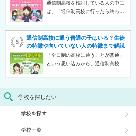
習指導やスクールカウンセラーによ
通信制高校を検討している人の中に
る生活面での相談など手厚い支援が
は、「通信制高校に行ったら終わ
受けられるため、生徒がより楽しく
り」「通信制高校はやめとけ」とい
高校生活をおくるための助けとなる
うネガティブな情報を目にしたこと
でしょう。 この記事では、サポート
がある人もいるのではないでしょう
通信制高校に通う普通の子はいる？生徒
校の特徴や通信制高校との違い、メ
か。 結論から言うと、通信制高校に
の特徴や向いていない人の特徴まで解説
リット・デメリットについて解説し
行ったからといって「人生終了」で
「全日制の高校に通うことが普通」
ます。
は決してありません。通信制高校で
という思い込みから、通信制高校へ
は自分のペースで学べる、専門的な
の入学に不安や疑問をもつ人もいる
コースで好きなことを学べるといっ
のではないでしょうか。 通信制高校
た、多くのメリットがあります。 こ
は「不登校の生徒」や「持病のある
の記事では、通信制高校に行くこと
学校を探したい
生徒」などが通う学校という、先入
が人生終わりではない理由や、通う
観がある人もいるかもしれません。
メリット・デメリット、目標に合わ
学校を探す
実際には、通信制高校への入学者は
せた高校選びについて解説します。
増加傾向にあり、さまざまな生徒が
学校一覧
在籍しています。 この記事では、通