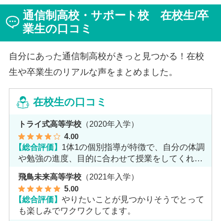
ジを持っていた田中さんですが、キャンパスでフェロー
通信制高校・サポート校 在校生/卒
（先生）や仲間に囲まれる中で、その不安は希望へと変
わったと言います。
業生の口コミ
自分にあった通信制高校がきっと見つかる！在校
生や卒業生のリアルな声をまとめました。
在校生の口コミ
トライ式高等学校
（2020年入学）
4
.00
【総合評価】
1体1の個別指導が特徴で、自分の体調
や勉強の進度、目的に合わせて授業をしてくれま
す。
飛鳥未来高等学校
（2021年入学）
5
.00
【総合評価】
やりたいことが見つかりそうでとって
も楽しみでワクワクしてます。