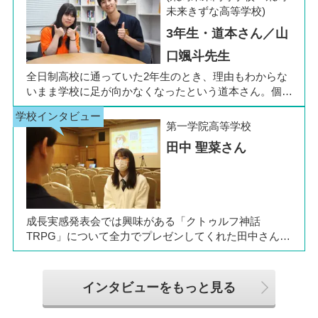
た。今回は吉田さん、同キャンパスの冨川先生に、通信
未来きずな高等学校)
制高校の学校生活の様子や雰囲気、行事について語って
3年生・道本さん／山
いただきました。お互いの話からは、日々の何気ない会
話や行事を通じて育まれた、先生と生徒の温かな信頼関
口颯斗先生
係もうかがえました。
全日制高校に通っていた2年生のとき、理由もわからな
いまま学校に足が向かなくなったという道本さん。個別
相談会で感じた先生の「温かさ」を決め手に、飛鳥未来
きぼう高等学校の町田キャンパスへの転入を選びまし
第一学院高等学校
た。現在は同校に3年生として在籍しながら、オープン
田中 聖菜さん
キャンパスでは未来の後輩たちのサポート役「キャス
ト」として活躍しています。同校の山口颯斗先生ととも
に、通信制ならではの人との関わりや、自分らしく過ご
せる学校生活について語ってくれました。
成長実感発表会では興味がある「クトゥルフ神話
TRPG」について全力でプレゼンしてくれた田中さん
は、全日制高校での生活の中で体調を崩し、12月に第一
学院高等学校へ転入してこられました。短期間でレポー
トやスクーリングをこなしながら、自分らしく過ごせる
インタビューをもっと見る
ようになった2か月を振り返ってお話いただきました。
「通信制高校は家で一人で勉強するもの」というイメー