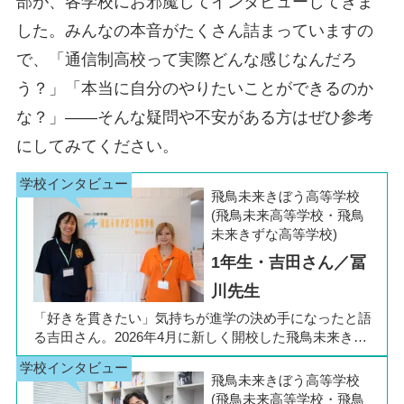
部が、各学校にお邪魔してインタビューしてきま
した。みんなの本音がたくさん詰まっていますの
で、「通信制高校って実際どんな感じなんだろ
う？」「本当に自分のやりたいことができるのか
な？」――そんな疑問や不安がある方はぜひ参考
にしてみてください。
飛鳥未来きぼう高等学校
(飛鳥未来高等学校・飛鳥
未来きずな高等学校)
1年生・吉田さん／冨
川先生
「好きを貫きたい」気持ちが進学の決め手になったと語
る吉田さん。2026年4月に新しく開校した飛鳥未来きぼ
う高等学校 柏キャンパスの1年生です。彼女は中学3年
生の公立入試直前に「自分らしく過ごしながら夢に近づ
飛鳥未来きぼう高等学校
ける環境を選びたい」と思い、進路変更を決意しまし
(飛鳥未来高等学校・飛鳥