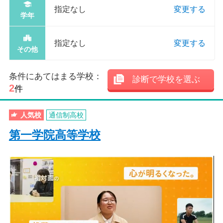
指定なし
変更する
学年
指定なし
変更する
その他
条件にあてはまる学校：
診断で学校を選ぶ
2
件
人気校
通信制高校
第一学院高等学校