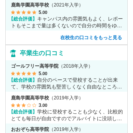
鹿島学園高等学校
（2021年入学）
5
.00
【総合評価】
キャンパス内の雰囲気もよく、レポー
トもそこまで量は多くないので自分の時間をゆっ
くりとれます。
在校生の口コミをもっと見る
卒業生の口コミ
ゴールフリー高等学院
（2018年入学）
5
.00
【総合評価】
自分のペースで登校することが出来
て、学校の雰囲気も堅苦しくなく自由なところが
魅力だと思います。
鹿島学園高等学校
（2019年入学）
3
.00
【総合評価】
学校に登校することも少なく、比較的
とても毎日が自由ですのでアルバイトに没頭して
ました。
おおぞら高等学院
（2019年入学）