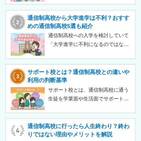
この記事では、支給対象や支給額の
目安、申請時の注意点などをわかり
通信制高校から大学進学は不利？おすす
やすく解説します。費用負担を抑え
めの通信制高校5選も紹介
られるのでチェックしてみましょ
通信制高校への入学を検討していて
う。
「大学進学に不利になるのではない
か」「通信制高校から行ける大学は
ある？」と不安に思うご家庭もある
のではないでしょうか。 結論とし
サポート校とは？通信制高校との違いや
て、通信制高校に通っているからと
利用の判断基準
いって大学進学に不利になることは
サポート校とは、通信制高校に通う
ありません。中には、大学進学を想
生徒を学業面や生活面でサポートす
定したカリキュラムを用意している
る教育機関です。通信制高校へ通う
ケースも増えており、難関大学の合
生徒が、学校と合わせて利用するた
格実績を豊富にもつ学校もありま
め、サポート校のみでは高卒資格を
通信制高校に行ったら人生終わり？終わ
す。
取得できません。 ただし、個別の学
りではない理由やメリットを解説