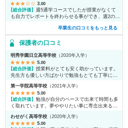
3
.00
【総合評価】
週5通学コースでしたが授業がなくて
も自力でレポートを終わらせる事ができ、週2のコ
ースへ変更しました。
卒業生の口コミをもっと見る
保護者の口コミ
明秀学園日立高等学校
（2020年入学）
5
.00
【総合評価】
授業料がとても安く助かっています。
先生方も優しい方ばかりで勉強もとても丁寧に教
えてくれてます。
第一学院高等学校
（2021年入学）
5
.00
【総合評価】
勉強が自分のペースで出来て時間も多
く取れています。夢ややりたい事に専念出来る点
で良いと思います。
わせがく高等学校
（2020年入学）
5
.00