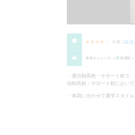
4.16
（
32 件
草津キャンパス （
草津駅 
通信制高校・サポート校で、全国
信制⾼校・サポート校において進学
体調に合わせて通学スタイル