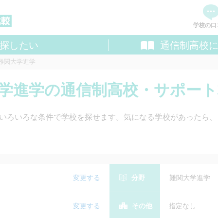
学校の口
探したい
通信制高校
資料
難関大学進学
追加し
料請求
関大学進学の通信制高校・サポー
いろいろな条件で学校を探せます。気になる学校があったら、
変更する
分野
難関大学進学
変更する
その他
指定なし