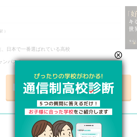
）
駅 ）
高生、日本で一番選ばれている高校
ャンパス！
資料請求リストに追加【無料】