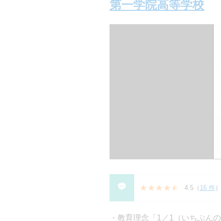
第一学院高等学校
4.5
（
16 件
教育理念「1／1（いちぶん