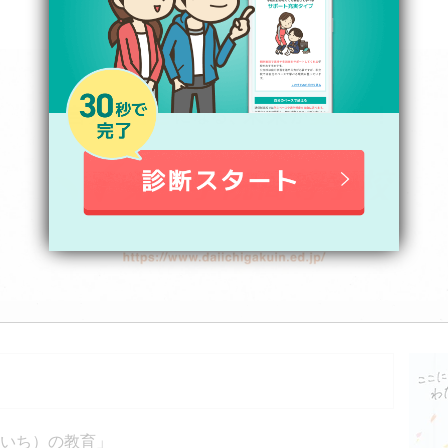
）
のいち）の教育」