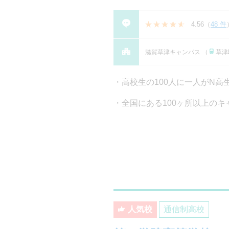
4.56
（
48 件
滋賀草津キャンパス （
草津
高校生の100人に一人がN
全国にある100ヶ所以上のキ
人気校
通信制高校