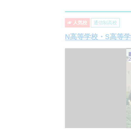
人気校
通信制高校
N高等学校・S高等