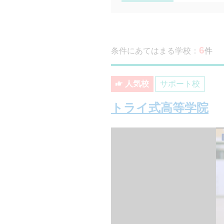
6
条件にあてはまる学校：
件
人気校
サポート校
トライ式高等学院