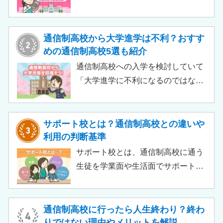
質無償化されるケースもあります。
この記事では、支給対象や支給額の
目安、申請時の注意点などをわかり
通信制高校から大学進学は不利？おすす
やすく解説します。費用負担を抑え
めの通信制高校5選も紹介
られるのでチェックしてみましょ
通信制高校への入学を検討していて
う。
「大学進学に不利になるのではない
か」「通信制高校から行ける大学は
ある？」と不安に思うご家庭もある
のではないでしょうか。 結論とし
サポート校とは？通信制高校との違いや
て、通信制高校に通っているからと
利用の判断基準
いって大学進学に不利になることは
サポート校とは、通信制高校に通う
ありません。中には、大学進学を想
生徒を学業面や生活面でサポートす
定したカリキュラムを用意している
る教育機関です。通信制高校へ通う
ケースも増えており、難関大学の合
生徒が、学校と合わせて利用するた
格実績を豊富にもつ学校もありま
め、サポート校のみでは高卒資格を
通信制高校に行ったら人生終わり？終わ
す。
取得できません。 ただし、個別の学
りではない理由やメリットを解説