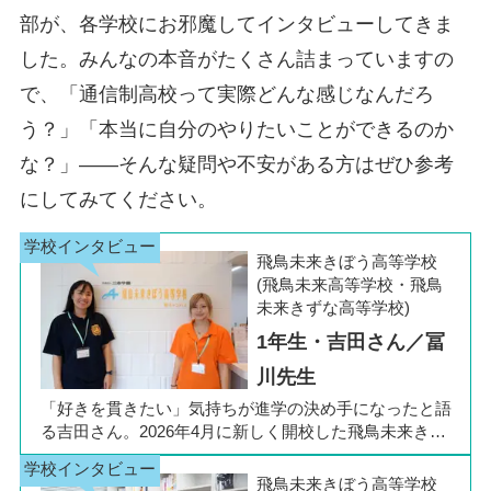
部が、各学校にお邪魔してインタビューしてきま
した。みんなの本音がたくさん詰まっていますの
で、「通信制高校って実際どんな感じなんだろ
う？」「本当に自分のやりたいことができるのか
な？」――そんな疑問や不安がある方はぜひ参考
にしてみてください。
飛鳥未来きぼう高等学校
(飛鳥未来高等学校・飛鳥
未来きずな高等学校)
1年生・吉田さん／冨
川先生
「好きを貫きたい」気持ちが進学の決め手になったと語
る吉田さん。2026年4月に新しく開校した飛鳥未来きぼ
う高等学校 柏キャンパスの1年生です。彼女は中学3年
生の公立入試直前に「自分らしく過ごしながら夢に近づ
飛鳥未来きぼう高等学校