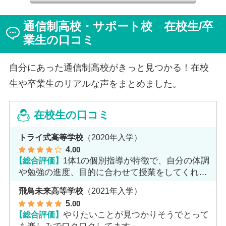
「通信制高校は家で一人で勉強するもの」というイメー
ジを持っていた田中さんですが、キャンパスでフェロー
通信制高校・サポート校 在校生/卒
（先生）や仲間に囲まれる中で、その不安は希望へと変
わったと言います。
業生の口コミ
自分にあった通信制高校がきっと見つかる！在校
生や卒業生のリアルな声をまとめました。
在校生の口コミ
トライ式高等学校
（2020年入学）
4
.00
【総合評価】
1体1の個別指導が特徴で、自分の体調
や勉強の進度、目的に合わせて授業をしてくれま
す。
飛鳥未来高等学校
（2021年入学）
5
.00
【総合評価】
やりたいことが見つかりそうでとって