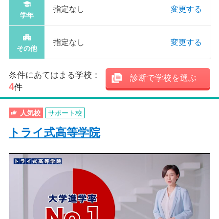
指定なし
変更する
学年
指定なし
変更する
その他
条件にあてはまる学校：
診断で学校を選ぶ
4
件
人気校
サポート校
トライ式高等学院