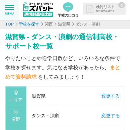
0
検討リスト
資料請求はコチラ
MENU
学校の口コミ
TOP
学校を探す
関西
滋賀県
ダンス・演劇
MENU
資料請求リストに追加しました
滋賀県 - ダンス・演劇の通信制高校・
追加した学校を一覧で確認・まと
学校を探したい
サポート校一覧
めて資料請求できます
通信制高校について知りたい
やりたいことや通学日数など、いろいろな条件で
学校を探せます。気になる学校があったら、
まと
はじめての方へ
めて資料請求
をしてみましょう！
よくある質問
滋賀県
変更する
エリア
掲載を希望される学校様へ
ダンス・演劇
変更する
分野