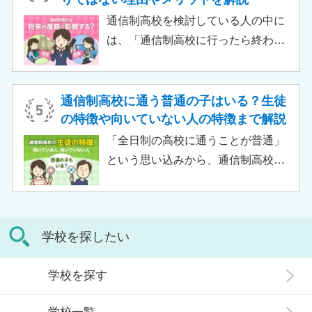
習指導やスクールカウンセラーによ
通信制高校を検討している人の中に
る生活面での相談など手厚い支援が
は、「通信制高校に行ったら終わ
受けられるため、生徒がより楽しく
り」「通信制高校はやめとけ」とい
高校生活をおくるための助けとなる
うネガティブな情報を目にしたこと
でしょう。 この記事では、サポート
がある人もいるのではないでしょう
通信制高校に通う普通の子はいる？生徒
校の特徴や通信制高校との違い、メ
か。 結論から言うと、通信制高校に
の特徴や向いていない人の特徴まで解説
リット・デメリットについて解説し
行ったからといって「人生終了」で
「全日制の高校に通うことが普通」
ます。
は決してありません。通信制高校で
という思い込みから、通信制高校へ
は自分のペースで学べる、専門的な
の入学に不安や疑問をもつ人もいる
コースで好きなことを学べるといっ
のではないでしょうか。 通信制高校
た、多くのメリットがあります。 こ
は「不登校の生徒」や「持病のある
の記事では、通信制高校に行くこと
学校を探したい
生徒」などが通う学校という、先入
が人生終わりではない理由や、通う
観がある人もいるかもしれません。
メリット・デメリット、目標に合わ
学校を探す
実際には、通信制高校への入学者は
せた高校選びについて解説します。
増加傾向にあり、さまざまな生徒が