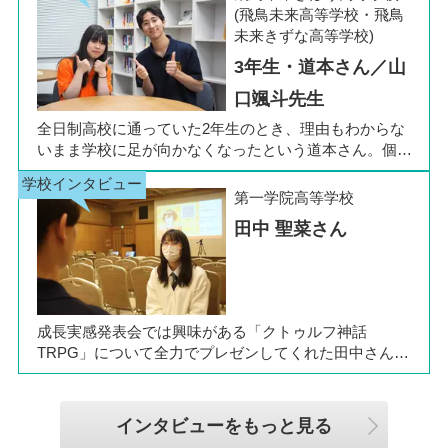
ける環境を選びたい」と思い、進路変更を決意しまし
(飛鳥未来高等学校・飛鳥
た。今回は吉田さん、同キャンパスの冨川先生に、通信
未来きずな高等学校)
制高校の学校生活の様子や雰囲気、行事について語って
3年生・道本さん／山
いただきました。お互いの話からは、日々の何気ない会
話や行事を通じて育まれた、先生と生徒の温かな信頼関
口颯斗先生
係もうかがえました。
全日制高校に通っていた2年生のとき、理由もわからな
いまま学校に足が向かなくなったという道本さん。個別
相談会で感じた先生の「温かさ」を決め手に、飛鳥未来
きぼう高等学校の町田キャンパスへの転入を選びまし
第一学院高等学校
た。現在は同校に3年生として在籍しながら、オープン
田中 聖菜さん
キャンパスでは未来の後輩たちのサポート役「キャス
ト」として活躍しています。同校の山口颯斗先生ととも
に、通信制ならではの人との関わりや、自分らしく過ご
せる学校生活について語ってくれました。
成長実感発表会では興味がある「クトゥルフ神話
TRPG」について全力でプレゼンしてくれた田中さん
は、全日制高校での生活の中で体調を崩し、12月に第一
学院高等学校へ転入してこられました。短期間でレポー
トやスクーリングをこなしながら、自分らしく過ごせる
インタビューをもっと見る
ようになった2か月を振り返ってお話いただきました。