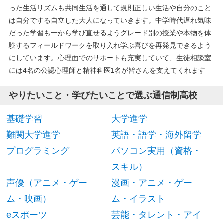
った生活リズムも共同生活を通して規則正しい生活や自分のこと
は自分でする自立した大人になっていきます。中学時代遅れ気味
だった学習も一から学び直せるようグレード別の授業や本物を体
験するフィールドワークを取り入れ学ぶ喜びを再発見できるよう
にしています。心理面でのサポートも充実していて、生徒相談室
には4名の公認心理師と精神科医1名が皆さんを支えてくれます
やりたいこと・学びたいことで選ぶ通信制高校
基礎学習
大学進学
難関大学進学
英語・語学・海外留学
プログラミング
パソコン実用（資格・
スキル）
声優（アニメ・ゲー
漫画・アニメ・ゲー
ム・映画）
ム・イラスト
eスポーツ
芸能・タレント・アイ