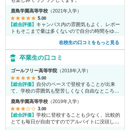
も楽しみでワクワクしてます。
鹿島学園高等学校
（2021年入学）
5
.00
【総合評価】
キャンパス内の雰囲気もよく、レポー
トもそこまで量は多くないので自分の時間をゆっ
くりとれます。
在校生の口コミをもっと見る
卒業生の口コミ
ゴールフリー高等学院
（2018年入学）
5
.00
【総合評価】
自分のペースで登校することが出来
て、学校の雰囲気も堅苦しくなく自由なところが
魅力だと思います。
鹿島学園高等学校
（2019年入学）
3
.00
【総合評価】
学校に登校することも少なく、比較的
とても毎日が自由ですのでアルバイトに没頭して
ました。