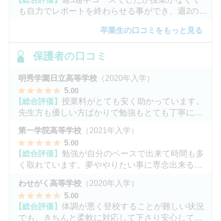
も自力でレポートを終わらせる事ができ、週2のコ
ースへ変更しました。
卒業生の口コミをもっと見る
保護者の口コミ
明秀学園日立高等学校
（2020年入学）
5
.00
【総合評価】
授業料がとても安く助かっています。
先生方も優しい方ばかりで勉強もとても丁寧に教
えてくれてます。
第一学院高等学校
（2021年入学）
5
.00
【総合評価】
勉強が自分のペースで出来て時間も多
く取れています。夢ややりたい事に専念出来る点
で良いと思います。
わせがく高等学校
（2020年入学）
5
.00
【総合評価】
体調が悪く登校することが難しい状況
でも、きちんと柔軟に対応して下さり安心して進