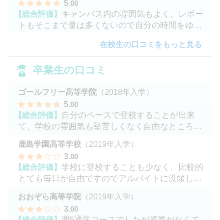
5
.00
【総合評価】
キャンパス内の雰囲気もよく、レポー
トもそこまで量は多くないので自分の時間をゆっ
くりとれます。
在校生の口コミをもっと見る
卒業生の口コミ
ゴールフリー高等学院
（2018年入学）
5
.00
【総合評価】
自分のペースで登校することが出来
て、学校の雰囲気も堅苦しくなく自由なところが
魅力だと思います。
鹿島学園高等学校
（2019年入学）
3
.00
【総合評価】
学校に登校することも少なく、比較的
とても毎日が自由ですのでアルバイトに没頭して
ました。
おおぞら高等学院
（2019年入学）
3
.00
【総合評価】
週5通学コースでしたが授業がなくて