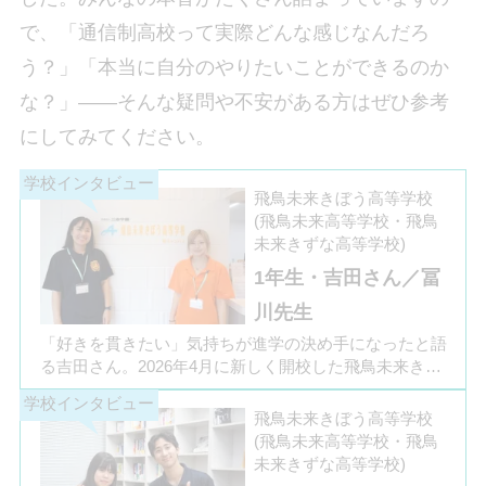
で、「通信制高校って実際どんな感じなんだろ
う？」「本当に自分のやりたいことができるのか
な？」――そんな疑問や不安がある方はぜひ参考
にしてみてください。
飛鳥未来きぼう高等学校
(飛鳥未来高等学校・飛鳥
未来きずな高等学校)
1年生・吉田さん／冨
川先生
「好きを貫きたい」気持ちが進学の決め手になったと語
る吉田さん。2026年4月に新しく開校した飛鳥未来きぼ
う高等学校 柏キャンパスの1年生です。彼女は中学3年
生の公立入試直前に「自分らしく過ごしながら夢に近づ
飛鳥未来きぼう高等学校
ける環境を選びたい」と思い、進路変更を決意しまし
(飛鳥未来高等学校・飛鳥
た。今回は吉田さん、同キャンパスの冨川先生に、通信
未来きずな高等学校)
制高校の学校生活の様子や雰囲気、行事について語って