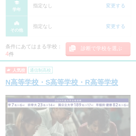
指定なし
変更する
学年
指定なし
変更する
その他
条件にあてはまる学校：
診断で学校を選ぶ
4
件
人気校
通信制高校
N高等学校・S高等学校・R高等学校