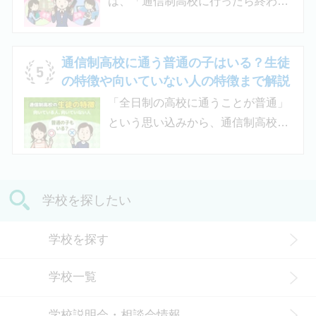
は、「通信制高校に行ったら終わ
受けられるため、生徒がより楽しく
り」「通信制高校はやめとけ」とい
高校生活をおくるための助けとなる
うネガティブな情報を目にしたこと
でしょう。 この記事では、サポート
がある人もいるのではないでしょう
通信制高校に通う普通の子はいる？生徒
校の特徴や通信制高校との違い、メ
か。 結論から言うと、通信制高校に
の特徴や向いていない人の特徴まで解説
リット・デメリットについて解説し
行ったからといって「人生終了」で
「全日制の高校に通うことが普通」
ます。
は決してありません。通信制高校で
という思い込みから、通信制高校へ
は自分のペースで学べる、専門的な
の入学に不安や疑問をもつ人もいる
コースで好きなことを学べるといっ
のではないでしょうか。 通信制高校
た、多くのメリットがあります。 こ
は「不登校の生徒」や「持病のある
の記事では、通信制高校に行くこと
学校を探したい
生徒」などが通う学校という、先入
が人生終わりではない理由や、通う
観がある人もいるかもしれません。
メリット・デメリット、目標に合わ
学校を探す
実際には、通信制高校への入学者は
せた高校選びについて解説します。
増加傾向にあり、さまざまな生徒が
学校一覧
在籍しています。 この記事では、通
信制高校にはどのような生徒が通っ
学校説明会・相談会情報