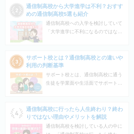
目安、申請時の注意点などをわかり
通信制高校から大学進学は不利？おすす
やすく解説します。費用負担を抑え
めの通信制高校5選も紹介
られるのでチェックしてみましょ
通信制高校への入学を検討していて
う。
「大学進学に不利になるのではない
か」「通信制高校から行ける大学は
ある？」と不安に思うご家庭もある
のではないでしょうか。 結論とし
サポート校とは？通信制高校との違いや
て、通信制高校に通っているからと
利用の判断基準
いって大学進学に不利になることは
サポート校とは、通信制高校に通う
ありません。中には、大学進学を想
生徒を学業面や生活面でサポートす
定したカリキュラムを用意している
る教育機関です。通信制高校へ通う
ケースも増えており、難関大学の合
生徒が、学校と合わせて利用するた
格実績を豊富にもつ学校もありま
め、サポート校のみでは高卒資格を
通信制高校に行ったら人生終わり？終わ
す。
取得できません。 ただし、個別の学
りではない理由やメリットを解説
習指導やスクールカウンセラーによ
通信制高校を検討している人の中に
る生活面での相談など手厚い支援が