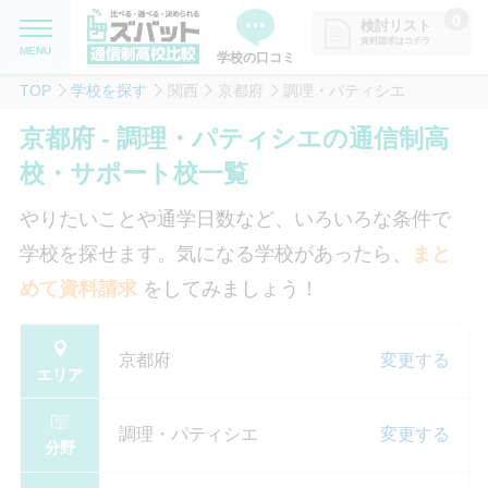
0
検討リスト
資料請求はコチラ
MENU
学校の口コミ
TOP
学校を探す
関西
京都府
調理・パティシエ
MENU
資料請求リストに追加しました
京都府 - 調理・パティシエの通信制高
追加した学校を一覧で確認・まと
学校を探したい
校・サポート校一覧
めて資料請求できます
通信制高校について知りたい
やりたいことや通学日数など、いろいろな条件で
学校を探せます。気になる学校があったら、
まと
はじめての方へ
めて資料請求
をしてみましょう！
よくある質問
京都府
変更する
エリア
掲載を希望される学校様へ
調理・パティシエ
変更する
分野