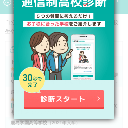
わったと言います。
業生の口コミ
自分にあった通信制高校がきっと見つかる！在校
生や卒業生のリアルな声をまとめました。
在校生の口コミ
トライ式高等学校
（2020年入学）
4
.00
【総合評価】
1体1の個別指導が特徴で、自分の体調
や勉強の進度、目的に合わせて授業をしてくれま
す。
飛鳥未来高等学校
（2021年入学）
5
.00
【総合評価】
やりたいことが見つかりそうでとって
も楽しみでワクワクしてます。
鹿島学園高等学校
（2021年入学）