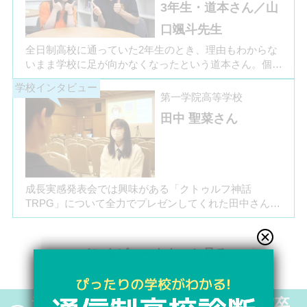
3年生・道本さん／山
いただきました。お互いの話からは、日々の何気ない会
話や行事を通じて育まれた、先生と生徒の温かな信頼関
口颯斗先生
係もうかがえました。
全日制高校に通っていた2年生のとき、理由もわからな
いまま学校に足が向かなくなったという道本さん。個別
相談会で感じた先生の「温かさ」を決め手に、飛鳥未来
きぼう高等学校の町田キャンパスへの転入を選びまし
第一学院高等学校
た。現在は同校に3年生として在籍しながら、オープン
田中 聖菜さん
キャンパスでは未来の後輩たちのサポート役「キャス
ト」として活躍しています。同校の山口颯斗先生ととも
に、通信制ならではの人との関わりや、自分らしく過ご
せる学校生活について語ってくれました。
成長実感発表会では興味がある「クトゥルフ神話
TRPG」について全力でプレゼンしてくれた田中さん
は、全日制高校での生活の中で体調を崩し、12月に第一
学院高等学校へ転入してこられました。短期間でレポー
トやスクーリングをこなしながら、自分らしく過ごせる
インタビューをもっと見る
ようになった2か月を振り返ってお話いただきました。
「通信制高校は家で一人で勉強するもの」というイメー
ジを持っていた田中さんですが、キャンパスでフェロー
通信制高校・サポート校 在校生/卒
（先生）や仲間に囲まれる中で、その不安は希望へと変