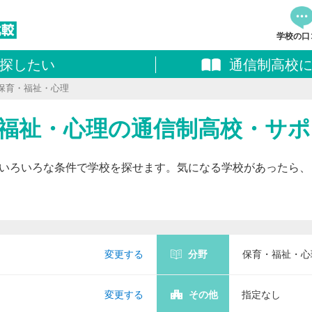
学校の口
探したい
通信制高校
資料
保育・福祉・心理
追加し
料請求
育・福祉・心理の通信制高校・サ
いろいろな条件で学校を探せます。気になる学校があったら、
変更する
分野
保育・福祉・心
変更する
その他
指定なし