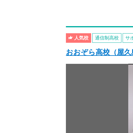
人気校
通信制高校
サ
おおぞら高校（屋久