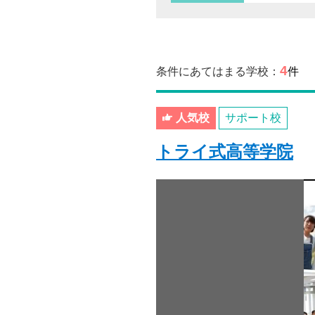
4
条件にあてはまる学校：
件
人気校
サポート校
トライ式高等学院