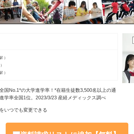
）
駅 ）
 ）
駅 ）
No.1*の大学進学率！*在籍⽣徒数3,500名以上の通
率全国1位。2023/3/23 産経メディックス調べ
をいつでも変更できる