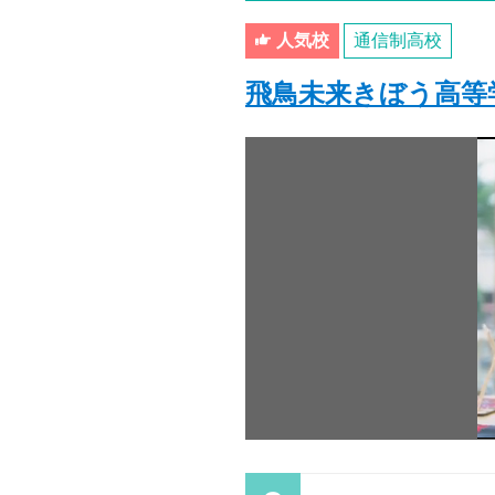
人気校
通信制高校
飛鳥未来きぼう高等