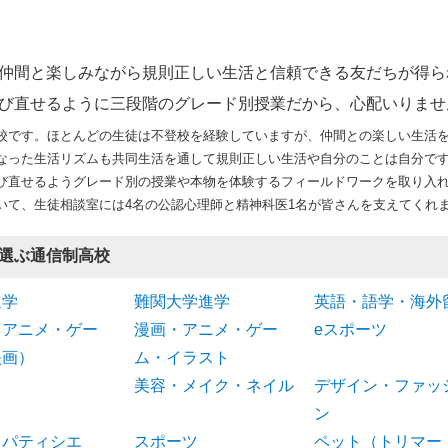
仲間と楽しみながら規則正しい生活と信頼できる友だちが得ら
び直せるように三段階のグレード別授業だから、心配いりませ
校です。ほとんどの生徒は不登校を経験していますが、仲間との楽しい生活
なった生活リズムも共同生活を通して規則正しい生活や自分のことは自分で
び直せるようグレード別の授業や本物を体験するフィールドワークを取り入
いて、生徒相談室には4名の公認心理師と精神科医1名が皆さんを支えてくれ
選ぶ通信制高校
進学
難関大学進学
英語・語学・海外
（アニメ・ゲー
漫画・アニメ・ゲー
eスポーツ
映画）
ム・イラスト
美容・メイク・ネイル
デザイン・ファッ
ン
・パティシエ
スポーツ
ペット（トリマー