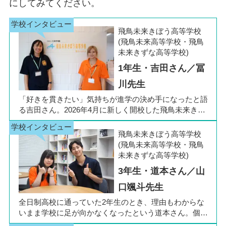
にしてみてください。
飛鳥未来きぼう高等学校
(飛鳥未来高等学校・飛鳥
未来きずな高等学校)
1年生・吉田さん／冨
川先生
「好きを貫きたい」気持ちが進学の決め手になったと語
る吉田さん。2026年4月に新しく開校した飛鳥未来きぼ
う高等学校 柏キャンパスの1年生です。彼女は中学3年
生の公立入試直前に「自分らしく過ごしながら夢に近づ
飛鳥未来きぼう高等学校
ける環境を選びたい」と思い、進路変更を決意しまし
(飛鳥未来高等学校・飛鳥
た。今回は吉田さん、同キャンパスの冨川先生に、通信
未来きずな高等学校)
制高校の学校生活の様子や雰囲気、行事について語って
3年生・道本さん／山
いただきました。お互いの話からは、日々の何気ない会
話や行事を通じて育まれた、先生と生徒の温かな信頼関
口颯斗先生
係もうかがえました。
全日制高校に通っていた2年生のとき、理由もわからな
いまま学校に足が向かなくなったという道本さん。個別
相談会で感じた先生の「温かさ」を決め手に、飛鳥未来