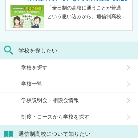
リット・デメリットについて解説し
行ったからといって「人生終了」で
「全日制の高校に通うことが普通」
ます。
は決してありません。通信制高校で
という思い込みから、通信制高校へ
は自分のペースで学べる、専門的な
の入学に不安や疑問をもつ人もいる
コースで好きなことを学べるといっ
のではないでしょうか。 通信制高校
た、多くのメリットがあります。 こ
は「不登校の生徒」や「持病のある
の記事では、通信制高校に行くこと
学校を探したい
生徒」などが通う学校という、先入
が人生終わりではない理由や、通う
観がある人もいるかもしれません。
メリット・デメリット、目標に合わ
学校を探す
実際には、通信制高校への入学者は
せた高校選びについて解説します。
増加傾向にあり、さまざまな生徒が
学校一覧
在籍しています。 この記事では、通
信制高校にはどのような生徒が通っ
学校説明会・相談会情報
ているかや、通信制高校に向いてい
ない生徒の特徴などについて解説し
制度・コースから学校を探す
ます。
通信制高校について知りたい