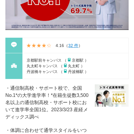
4.16
（
32 件
）
京都駅前キャンパス （
京都駅 ）
丸太町キャンパス （
丸太町 ）
丹波橋キャンパス （
丹波橋駅 ）
通信制高校・サポート校で、全国
No.1*の大学進学率！*在籍⽣徒数3,500
名以上の通信制⾼校・サポート校にお
いて進学率全国1位。2023/3/23 産経メ
ディックス調べ
体調に合わせて通学スタイルをいつ