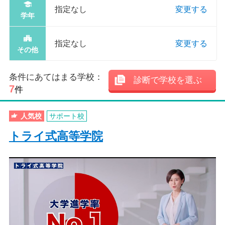
指定なし
変更する
学年
指定なし
変更する
その他
条件にあてはまる学校：
診断で学校を選ぶ
7
件
人気校
サポート校
トライ式高等学院