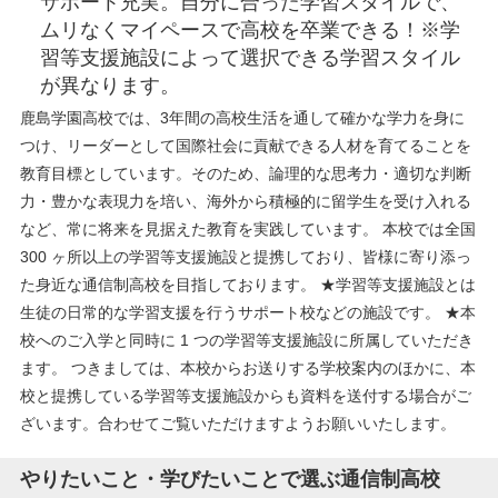
サポート充実。自分に合った学習スタイルで、
ムリなくマイペースで高校を卒業できる！※学
習等支援施設によって選択できる学習スタイル
が異なります。
鹿島学園高校では、3年間の高校生活を通して確かな学力を身に
つけ、リーダーとして国際社会に貢献できる人材を育てることを
教育目標としています。そのため、論理的な思考力・適切な判断
力・豊かな表現力を培い、海外から積極的に留学生を受け入れる
など、常に将来を見据えた教育を実践しています。 本校では全国
300 ヶ所以上の学習等支援施設と提携しており、皆様に寄り添っ
た身近な通信制高校を目指しております。 ★学習等支援施設とは
生徒の日常的な学習支援を行うサポート校などの施設です。 ★本
校へのご入学と同時に 1 つの学習等支援施設に所属していただき
ます。 つきましては、本校からお送りする学校案内のほかに、本
校と提携している学習等支援施設からも資料を送付する場合がご
ざいます。合わせてご覧いただけますようお願いいたします。
やりたいこと・学びたいことで選ぶ通信制高校