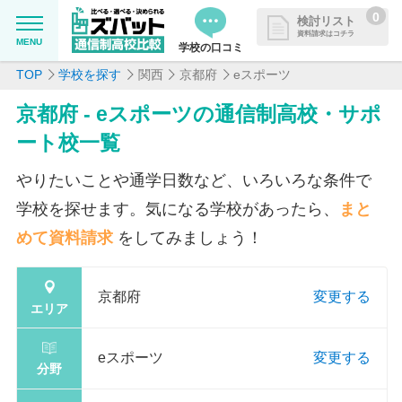
0
検討リスト
資料請求はコチラ
MENU
学校の口コミ
TOP
学校を探す
関西
京都府
eスポーツ
MENU
資料請求リストに追加しました
京都府 - eスポーツの通信制高校・サポ
追加した学校を一覧で確認・まと
学校を探したい
ート校一覧
めて資料請求できます
通信制高校について知りたい
やりたいことや通学日数など、いろいろな条件で
学校を探せます。気になる学校があったら、
まと
はじめての方へ
めて資料請求
をしてみましょう！
よくある質問
京都府
変更する
エリア
掲載を希望される学校様へ
eスポーツ
変更する
分野