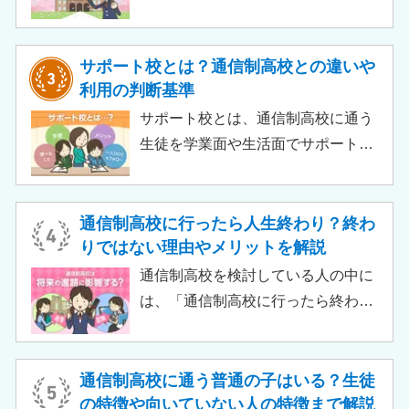
か」「通信制高校から行ける大学は
ある？」と不安に思うご家庭もある
のではないでしょうか。 結論とし
サポート校とは？通信制高校との違いや
て、通信制高校に通っているからと
利用の判断基準
いって大学進学に不利になることは
サポート校とは、通信制高校に通う
ありません。中には、大学進学を想
生徒を学業面や生活面でサポートす
定したカリキュラムを用意している
る教育機関です。通信制高校へ通う
ケースも増えており、難関大学の合
生徒が、学校と合わせて利用するた
格実績を豊富にもつ学校もありま
め、サポート校のみでは高卒資格を
通信制高校に行ったら人生終わり？終わ
す。
取得できません。 ただし、個別の学
りではない理由やメリットを解説
習指導やスクールカウンセラーによ
通信制高校を検討している人の中に
る生活面での相談など手厚い支援が
は、「通信制高校に行ったら終わ
受けられるため、生徒がより楽しく
り」「通信制高校はやめとけ」とい
高校生活をおくるための助けとなる
うネガティブな情報を目にしたこと
でしょう。 この記事では、サポート
がある人もいるのではないでしょう
通信制高校に通う普通の子はいる？生徒
校の特徴や通信制高校との違い、メ
か。 結論から言うと、通信制高校に
の特徴や向いていない人の特徴まで解説