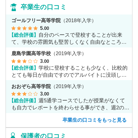
卒業生の口コミ
ゴールフリー高等学院
（2018年入学）
5
.00
【総合評価】
自分のペースで登校することが出来
て、学校の雰囲気も堅苦しくなく自由なところが
魅力だと思います。
鹿島学園高等学校
（2019年入学）
3
.00
【総合評価】
学校に登校することも少なく、比較的
とても毎日が自由ですのでアルバイトに没頭して
ました。
おおぞら高等学院
（2019年入学）
3
.00
【総合評価】
週5通学コースでしたが授業がなくて
も自力でレポートを終わらせる事ができ、週2のコ
ースへ変更しました。
卒業生の口コミをもっと見る
保護者の口コミ