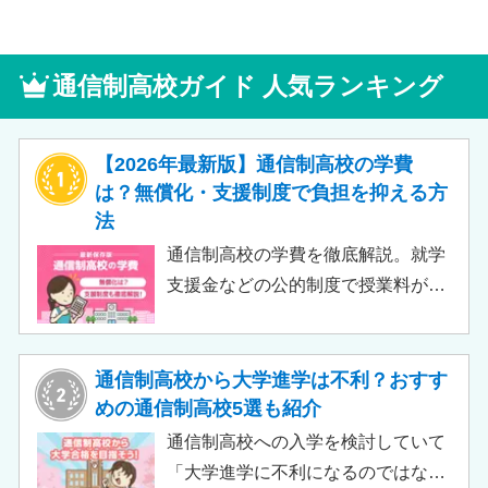
通信制高校ガイド 人気ランキング
【2026年最新版】通信制高校の学費
は？無償化・支援制度で負担を抑える方
法
通信制高校の学費を徹底解説。就学
支援金などの公的制度で授業料が実
質無償化されるケースもあります。
この記事では、支給対象や支給額の
目安、申請時の注意点などをわかり
通信制高校から大学進学は不利？おすす
やすく解説します。費用負担を抑え
めの通信制高校5選も紹介
られるのでチェックしてみましょ
通信制高校への入学を検討していて
う。
「大学進学に不利になるのではない