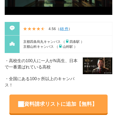
4.56
（
48 件
）
京都四条烏丸キャンパス （
四条駅 ）
京都山科キャンパス （
山科駅 ）
高校生の100人に一人がN高生、日本
で一番選ばれている高校
全国にある100ヶ所以上のキャンパ
ス！
資料請求リストに追加【無料】