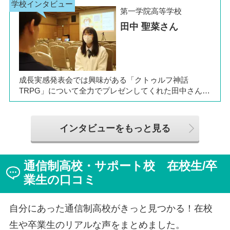
きぼう高等学校の町田キャンパスへの転入を選びまし
第一学院高等学校
た。現在は同校に3年生として在籍しながら、オープン
田中 聖菜さん
キャンパスでは未来の後輩たちのサポート役「キャス
ト」として活躍しています。同校の山口颯斗先生ととも
に、通信制ならではの人との関わりや、自分らしく過ご
せる学校生活について語ってくれました。
成長実感発表会では興味がある「クトゥルフ神話
TRPG」について全力でプレゼンしてくれた田中さん
は、全日制高校での生活の中で体調を崩し、12月に第一
学院高等学校へ転入してこられました。短期間でレポー
トやスクーリングをこなしながら、自分らしく過ごせる
インタビューをもっと見る
ようになった2か月を振り返ってお話いただきました。
「通信制高校は家で一人で勉強するもの」というイメー
ジを持っていた田中さんですが、キャンパスでフェロー
通信制高校・サポート校 在校生/卒
（先生）や仲間に囲まれる中で、その不安は希望へと変
わったと言います。
業生の口コミ
自分にあった通信制高校がきっと見つかる！在校
生や卒業生のリアルな声をまとめました。