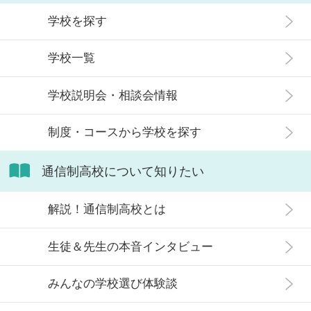
が人生終わりではない理由や、通う
観がある人もいるかもしれません。
メリット・デメリット、目標に合わ
学校を探す
実際には、通信制高校への入学者は
せた高校選びについて解説します。
増加傾向にあり、さまざまな生徒が
学校一覧
在籍しています。 この記事では、通
信制高校にはどのような生徒が通っ
学校説明会・相談会情報
ているかや、通信制高校に向いてい
ない生徒の特徴などについて解説し
制度・コースから学校を探す
ます。
通信制高校について知りたい
解説！通信制高校とは
生徒＆先生の本音インタビュー
みんなの学校選び体験談