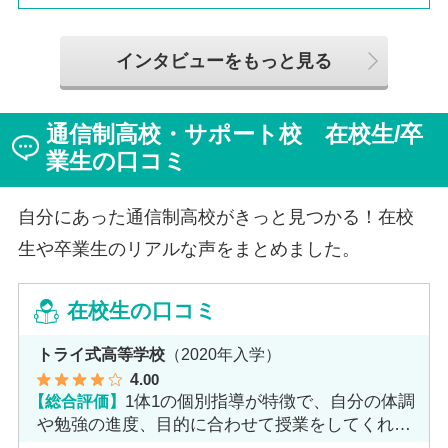
は、全日制高校での生活の中で体調を崩し、12月に第一
学院高等学校へ転入してこられました。短期間でレポー
トやスクーリングをこなしながら、自分らしく過ごせる
インタビューをもっと見る
ようになった2か月を振り返ってお話いただきました。
「通信制高校は家で一人で勉強するもの」というイメー
ジを持っていた田中さんですが、キャンパスでフェロー
通信制高校・サポート校 在校生/卒
（先生）や仲間に囲まれる中で、その不安は希望へと変
わったと言います。
業生の口コミ
自分にあった通信制高校がきっと見つかる！在校
生や卒業生のリアルな声をまとめました。
在校生の口コミ
トライ式高等学校
（2020年入学）
4
.00
【総合評価】
1体1の個別指導が特徴で、自分の体調
や勉強の進度、目的に合わせて授業をしてくれま
す。