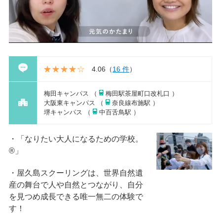
4.06
（
16 件
）
梅田キャンパス （
梅田駅茶屋町口改札口 ）
大阪東キャンパス （
奈良線布施駅 ）
堺キャンパス （
中百舌鳥駅 ）
「なりたい大人になるための学校。
®」
屋久島スクーリングは、世界自然遺
産の舞台で人や自然とつながり、自分
を見つめ成長できる唯一無二の体験で
す！