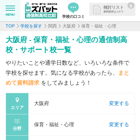
0
検討リスト
資料請求はコチラ
MENU
学校の口コミ
TOP
学校を探す
関西
大阪府
保育・福祉・心理
MENU
資料請求リストに追加しました
大阪府 - 保育・福祉・心理の通信制高
追加した学校を一覧で確認・まと
学校を探したい
校・サポート校一覧
めて資料請求できます
通信制高校について知りたい
やりたいことや通学日数など、いろいろな条件で
学校を探せます。気になる学校があったら、
まと
はじめての方へ
めて資料請求
をしてみましょう！
よくある質問
大阪府
変更する
エリア
掲載を希望される学校様へ
保育・福祉・心理
変更する
分野