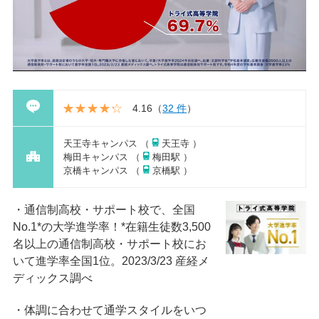
4.16
（
32 件
）
天王寺キャンパス （
天王寺 ）
梅田キャンパス （
梅田駅 ）
京橋キャンパス （
京橋駅 ）
通信制高校・サポート校で、全国
No.1*の大学進学率！*在籍⽣徒数3,500
名以上の通信制⾼校・サポート校にお
いて進学率全国1位。2023/3/23 産経メ
ディックス調べ
体調に合わせて通学スタイルをいつ