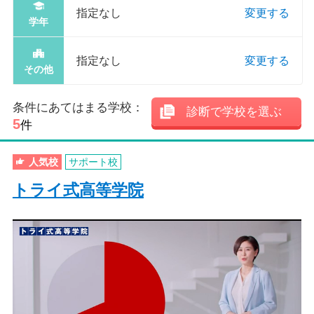
指定なし
変更する
学年
指定なし
変更する
その他
条件にあてはまる学校：
診断で学校を選ぶ
5
件
人気校
サポート校
トライ式高等学院