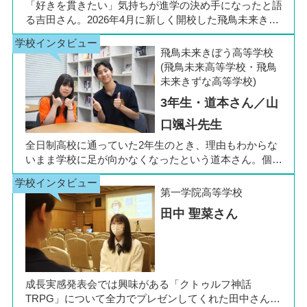
「好きを貫きたい」気持ちが進学の決め手になったと語
る吉田さん。2026年4月に新しく開校した飛鳥未来きぼ
う高等学校 柏キャンパスの1年生です。彼女は中学3年
生の公立入試直前に「自分らしく過ごしながら夢に近づ
飛鳥未来きぼう高等学校
ける環境を選びたい」と思い、進路変更を決意しまし
(飛鳥未来高等学校・飛鳥
た。今回は吉田さん、同キャンパスの冨川先生に、通信
未来きずな高等学校)
制高校の学校生活の様子や雰囲気、行事について語って
3年生・道本さん／山
いただきました。お互いの話からは、日々の何気ない会
話や行事を通じて育まれた、先生と生徒の温かな信頼関
口颯斗先生
係もうかがえました。
全日制高校に通っていた2年生のとき、理由もわからな
いまま学校に足が向かなくなったという道本さん。個別
相談会で感じた先生の「温かさ」を決め手に、飛鳥未来
きぼう高等学校の町田キャンパスへの転入を選びまし
第一学院高等学校
た。現在は同校に3年生として在籍しながら、オープン
田中 聖菜さん
キャンパスでは未来の後輩たちのサポート役「キャス
ト」として活躍しています。同校の山口颯斗先生ととも
に、通信制ならではの人との関わりや、自分らしく過ご
せる学校生活について語ってくれました。
成長実感発表会では興味がある「クトゥルフ神話
TRPG」について全力でプレゼンしてくれた田中さん