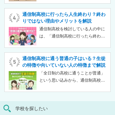
ケースも増えており、難関大学の合
生徒が、学校と合わせて利用するた
格実績を豊富にもつ学校もありま
め、サポート校のみでは高卒資格を
通信制高校に行ったら人生終わり？終わ
す。
取得できません。 ただし、個別の学
りではない理由やメリットを解説
習指導やスクールカウンセラーによ
通信制高校を検討している人の中に
る生活面での相談など手厚い支援が
は、「通信制高校に行ったら終わ
受けられるため、生徒がより楽しく
り」「通信制高校はやめとけ」とい
高校生活をおくるための助けとなる
うネガティブな情報を目にしたこと
でしょう。 この記事では、サポート
がある人もいるのではないでしょう
通信制高校に通う普通の子はいる？生徒
校の特徴や通信制高校との違い、メ
か。 結論から言うと、通信制高校に
の特徴や向いていない人の特徴まで解説
リット・デメリットについて解説し
行ったからといって「人生終了」で
「全日制の高校に通うことが普通」
ます。
は決してありません。通信制高校で
という思い込みから、通信制高校へ
は自分のペースで学べる、専門的な
の入学に不安や疑問をもつ人もいる
コースで好きなことを学べるといっ
のではないでしょうか。 通信制高校
た、多くのメリットがあります。 こ
は「不登校の生徒」や「持病のある
の記事では、通信制高校に行くこと
学校を探したい
生徒」などが通う学校という、先入