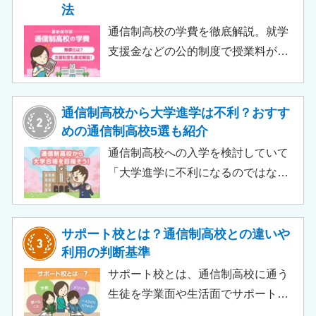
法
通信制高校の学費を徹底解説。就学
支援金などの公的制度で授業料が実
質無償化されるケースもあります。
この記事では、支給対象や支給額の
目安、申請時の注意点などをわかり
通信制高校から大学進学は不利？おすす
やすく解説します。費用負担を抑え
めの通信制高校5選も紹介
られるのでチェックしてみましょ
通信制高校への入学を検討していて
う。
「大学進学に不利になるのではない
か」「通信制高校から行ける大学は
ある？」と不安に思うご家庭もある
のではないでしょうか。 結論とし
サポート校とは？通信制高校との違いや
て、通信制高校に通っているからと
利用の判断基準
いって大学進学に不利になることは
サポート校とは、通信制高校に通う
ありません。中には、大学進学を想
生徒を学業面や生活面でサポートす
定したカリキュラムを用意している
る教育機関です。通信制高校へ通う