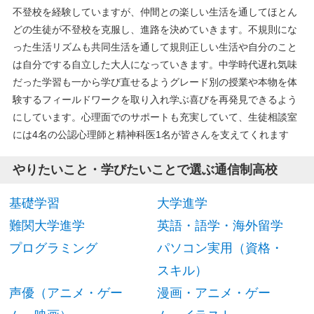
不登校を経験していますが、仲間との楽しい生活を通してほとん
どの生徒が不登校を克服し、進路を決めていきます。不規則にな
った生活リズムも共同生活を通して規則正しい生活や自分のこと
は自分でする自立した大人になっていきます。中学時代遅れ気味
だった学習も一から学び直せるようグレード別の授業や本物を体
験するフィールドワークを取り入れ学ぶ喜びを再発見できるよう
にしています。心理面でのサポートも充実していて、生徒相談室
には4名の公認心理師と精神科医1名が皆さんを支えてくれます
やりたいこと・学びたいことで選ぶ通信制高校
基礎学習
大学進学
難関大学進学
英語・語学・海外留学
プログラミング
パソコン実用（資格・
スキル）
声優（アニメ・ゲー
漫画・アニメ・ゲー