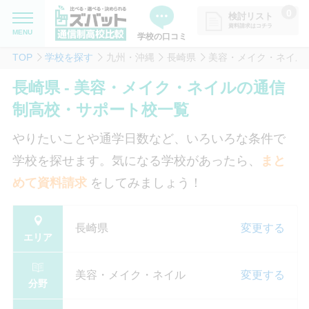
0
検討リスト
資料請求はコチラ
MENU
学校の口コミ
TOP
学校を探す
九州・沖縄
長崎県
美容・メイク・ネイル
MENU
資料請求リストに追加しました
長崎県 - 美容・メイク・ネイルの通信
追加した学校を一覧で確認・まと
学校を探したい
制高校・サポート校一覧
めて資料請求できます
通信制高校について知りたい
やりたいことや通学日数など、いろいろな条件で
学校を探せます。気になる学校があったら、
まと
はじめての方へ
めて資料請求
をしてみましょう！
よくある質問
長崎県
変更する
エリア
掲載を希望される学校様へ
美容・メイク・ネイル
変更する
分野