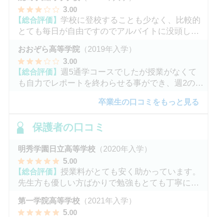
3
.00
【総合評価】
学校に登校することも少なく、比較的
とても毎日が自由ですのでアルバイトに没頭して
ました。
おおぞら高等学院
（2019年入学）
3
.00
【総合評価】
週5通学コースでしたが授業がなくて
も自力でレポートを終わらせる事ができ、週2のコ
ースへ変更しました。
卒業生の口コミをもっと見る
保護者の口コミ
明秀学園日立高等学校
（2020年入学）
5
.00
【総合評価】
授業料がとても安く助かっています。
先生方も優しい方ばかりで勉強もとても丁寧に教
えてくれてます。
第一学院高等学校
（2021年入学）
5
.00