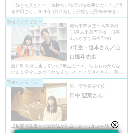
「好きを貫きたい」気持ちが進学の決め手になったと語
る吉田さん。2026年4月に新しく開校した飛鳥未来きぼ
う高等学校 柏キャンパスの1年生です。彼女は中学3年
生の公立入試直前に「自分らしく過ごしながら夢に近づ
飛鳥未来きぼう高等学校
ける環境を選びたい」と思い、進路変更を決意しまし
(飛鳥未来高等学校・飛鳥
た。今回は吉田さん、同キャンパスの冨川先生に、通信
未来きずな高等学校)
制高校の学校生活の様子や雰囲気、行事について語って
3年生・道本さん／山
いただきました。お互いの話からは、日々の何気ない会
話や行事を通じて育まれた、先生と生徒の温かな信頼関
口颯斗先生
係もうかがえました。
全日制高校に通っていた2年生のとき、理由もわからな
いまま学校に足が向かなくなったという道本さん。個別
相談会で感じた先生の「温かさ」を決め手に、飛鳥未来
きぼう高等学校の町田キャンパスへの転入を選びまし
第一学院高等学校
た。現在は同校に3年生として在籍しながら、オープン
田中 聖菜さん
キャンパスでは未来の後輩たちのサポート役「キャス
ト」として活躍しています。同校の山口颯斗先生ととも
に、通信制ならではの人との関わりや、自分らしく過ご
せる学校生活について語ってくれました。
成長実感発表会では興味がある「クトゥルフ神話
TRPG」について全力でプレゼンしてくれた田中さん