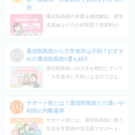
法
通信制高校の学費を徹底解説。就学
支援金などの公的制度で授業料が実
質無償化されるケースもあります。
この記事では、支給対象や支給額の
目安、申請時の注意点などをわかり
通信制高校から大学進学は不利？おすす
やすく解説します。費用負担を抑え
めの通信制高校5選も紹介
られるのでチェックしてみましょ
通信制高校への入学を検討していて
う。
「大学進学に不利になるのではない
か」「通信制高校から行ける大学は
ある？」と不安に思うご家庭もある
のではないでしょうか。 結論とし
サポート校とは？通信制高校との違いや
て、通信制高校に通っているからと
利用の判断基準
いって大学進学に不利になることは
サポート校とは、通信制高校に通う
ありません。中には、大学進学を想
生徒を学業面や生活面でサポートす