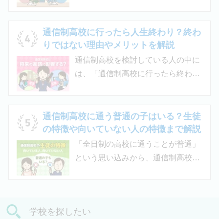
定したカリキュラムを用意している
る教育機関です。通信制高校へ通う
ケースも増えており、難関大学の合
生徒が、学校と合わせて利用するた
格実績を豊富にもつ学校もありま
め、サポート校のみでは高卒資格を
通信制高校に行ったら人生終わり？終わ
す。
取得できません。 ただし、個別の学
りではない理由やメリットを解説
習指導やスクールカウンセラーによ
通信制高校を検討している人の中に
る生活面での相談など手厚い支援が
は、「通信制高校に行ったら終わ
受けられるため、生徒がより楽しく
り」「通信制高校はやめとけ」とい
高校生活をおくるための助けとなる
うネガティブな情報を目にしたこと
でしょう。 この記事では、サポート
がある人もいるのではないでしょう
通信制高校に通う普通の子はいる？生徒
校の特徴や通信制高校との違い、メ
か。 結論から言うと、通信制高校に
の特徴や向いていない人の特徴まで解説
リット・デメリットについて解説し
行ったからといって「人生終了」で
「全日制の高校に通うことが普通」
ます。
は決してありません。通信制高校で
という思い込みから、通信制高校へ
は自分のペースで学べる、専門的な
の入学に不安や疑問をもつ人もいる
コースで好きなことを学べるといっ
のではないでしょうか。 通信制高校
た、多くのメリットがあります。 こ
は「不登校の生徒」や「持病のある
の記事では、通信制高校に行くこと
学校を探したい
生徒」などが通う学校という、先入