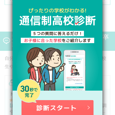
は、全日制高校での生活の中で体調を崩し、12月に第一
学院高等学校へ転入してこられました。短期間でレポー
トやスクーリングをこなしながら、自分らしく過ごせる
インタビューをもっと見る
ようになった2か月を振り返ってお話いただきました。
「通信制高校は家で一人で勉強するもの」というイメー
ジを持っていた田中さんですが、キャンパスでフェロー
通信制高校・サポート校 在校生/卒
（先生）や仲間に囲まれる中で、その不安は希望へと変
わったと言います。
業生の口コミ
自分にあった通信制高校がきっと見つかる！在校
生や卒業生のリアルな声をまとめました。
在校生の口コミ
トライ式高等学校
（2020年入学）
4
.00
【総合評価】
1体1の個別指導が特徴で、自分の体調
や勉強の進度、目的に合わせて授業をしてくれま