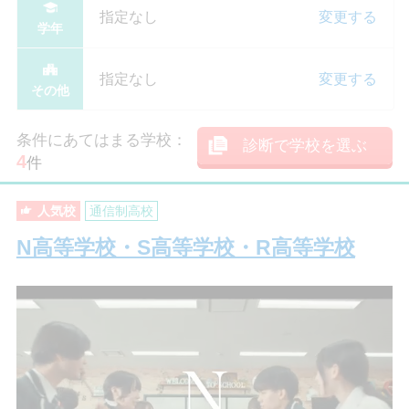
指定なし
変更する
学年
指定なし
変更する
その他
条件にあてはまる学校：
診断で学校を選ぶ
4
件
人気校
通信制高校
N高等学校・S高等学校・R高等学校