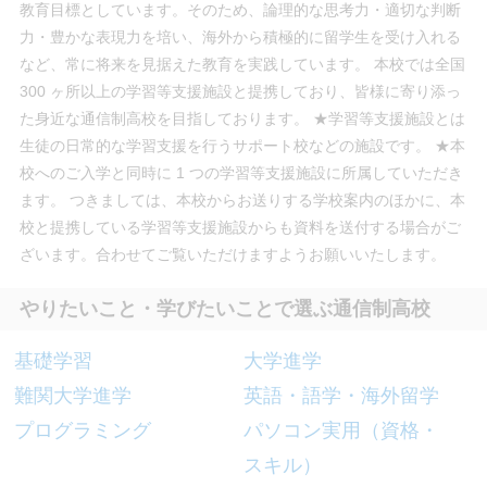
教育目標としています。そのため、論理的な思考力・適切な判断
力・豊かな表現力を培い、海外から積極的に留学生を受け入れる
など、常に将来を見据えた教育を実践しています。 本校では全国
300 ヶ所以上の学習等支援施設と提携しており、皆様に寄り添っ
た身近な通信制高校を目指しております。 ★学習等支援施設とは
生徒の日常的な学習支援を行うサポート校などの施設です。 ★本
校へのご入学と同時に 1 つの学習等支援施設に所属していただき
ます。 つきましては、本校からお送りする学校案内のほかに、本
校と提携している学習等支援施設からも資料を送付する場合がご
ざいます。合わせてご覧いただけますようお願いいたします。
やりたいこと・学びたいことで選ぶ通信制高校
基礎学習
大学進学
難関大学進学
英語・語学・海外留学
プログラミング
パソコン実用（資格・
スキル）