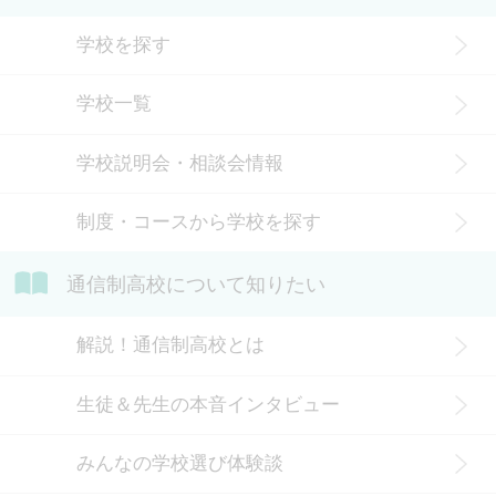
が人生終わりではない理由や、通う
観がある人もいるかもしれません。
メリット・デメリット、目標に合わ
学校を探す
実際には、通信制高校への入学者は
せた高校選びについて解説します。
増加傾向にあり、さまざまな生徒が
学校一覧
在籍しています。 この記事では、通
信制高校にはどのような生徒が通っ
学校説明会・相談会情報
ているかや、通信制高校に向いてい
ない生徒の特徴などについて解説し
制度・コースから学校を探す
ます。
通信制高校について知りたい
解説！通信制高校とは
生徒＆先生の本音インタビュー
みんなの学校選び体験談