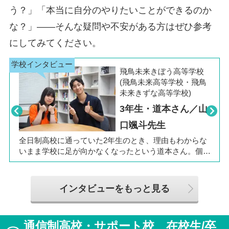
う？」「本当に自分のやりたいことができるのか
な？」――そんな疑問や不安がある方はぜひ参考
にしてみてください。
飛鳥未来きぼう高等学校
(飛鳥未来高等学校・飛鳥
未来きずな高等学校)
3年生・道本さん／山
口颯斗先生
Pre
Nex
viou
t
全日制高校に通っていた2年生のとき、理由もわからな
s
いまま学校に足が向かなくなったという道本さん。個別
相談会で感じた先生の「温かさ」を決め手に、飛鳥未来
きぼう高等学校の町田キャンパスへの転入を選びまし
た。現在は同校に3年生として在籍しながら、オープン
インタビューをもっと見る
キャンパスでは未来の後輩たちのサポート役「キャス
ト」として活躍しています。同校の山口颯斗先生ととも
に、通信制ならではの人との関わりや、自分らしく過ご
通信制高校・サポート校 在校生/卒
せる学校生活について語ってくれました。