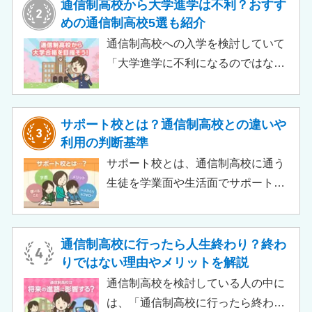
目安、申請時の注意点などをわかり
通信制高校から大学進学は不利？おすす
やすく解説します。費用負担を抑え
めの通信制高校5選も紹介
られるのでチェックしてみましょ
通信制高校への入学を検討していて
う。
「大学進学に不利になるのではない
か」「通信制高校から行ける大学は
ある？」と不安に思うご家庭もある
のではないでしょうか。 結論とし
サポート校とは？通信制高校との違いや
て、通信制高校に通っているからと
利用の判断基準
いって大学進学に不利になることは
サポート校とは、通信制高校に通う
ありません。中には、大学進学を想
生徒を学業面や生活面でサポートす
定したカリキュラムを用意している
る教育機関です。通信制高校へ通う
ケースも増えており、難関大学の合
生徒が、学校と合わせて利用するた
格実績を豊富にもつ学校もありま
め、サポート校のみでは高卒資格を
通信制高校に行ったら人生終わり？終わ
す。
取得できません。 ただし、個別の学
りではない理由やメリットを解説
習指導やスクールカウンセラーによ
通信制高校を検討している人の中に
る生活面での相談など手厚い支援が
は、「通信制高校に行ったら終わ