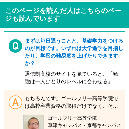
このページを読んだ人はこちらのペー
ジも読んでいます
まずは毎日通うことと、基礎学力をつける
のが目標です。いずれは大学進学を目指し
たり、学習の難易度を上げたりできます
か？
通信制高校のサイトを見ていると、「勉
強は一人ひとりのレベルに合わせる」と
書いているサイトが多いように思いま
す。徐々に勉強ができるようになってき
もちろんです。ゴールフリー高等学院で
て、生徒がレベルを上げたいと言った
は高校卒業資格の取得だけでなく、その
ら、それに応えてくれますか？大学には
先の大学進学を見据えたサポートを各キ
ゴールフリー高等学院
行きたいから頑張りたいけど、まずは基
ャンパスで行っています。母体は個別教
草津キャンパス・京都キャンパス
礎学力を固めて、毎日通えるようになる
育のパイオニア・ゴールフリーなので独