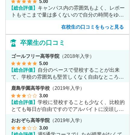
5
.00
【総合評価】
キャンパス内の雰囲気もよく、レポー
トもそこまで量は多くないので自分の時間をゆっ
くりとれます。
在校生の口コミをもっと見る
卒業生の口コミ
ゴールフリー高等学院
（2018年入学）
5
.00
【総合評価】
自分のペースで登校することが出来
て、学校の雰囲気も堅苦しくなく自由なところが
魅力だと思います。
鹿島学園高等学校
（2019年入学）
3
.00
【総合評価】
学校に登校することも少なく、比較的
とても毎日が自由ですのでアルバイトに没頭して
ました。
おおぞら高等学院
（2019年入学）
3
.00
【総合評価】
週5通学コースでしたが授業がなくて