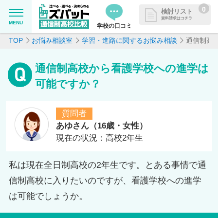
0
検討リスト
資料請求はコチラ
MENU
学校の口コミ
TOP
お悩み相談室
学習・進路に関するお悩み相談
通信制高
MENU
資料請求リストに追加しました
追加した学校を一覧で確認・まと
学校を探したい
通信制高校から看護学校への進学は
めて資料請求できます
可能ですか？
通信制高校について知りたい
質問者
はじめての方へ
あゆさん（16歳・女性）
現在の状況：高校2年生
よくある質問
私は現在全日制高校の2年生です。とある事情で通
掲載を希望される学校様へ
信制高校に入りたいのですが、看護学校への進学
は可能でしょうか。