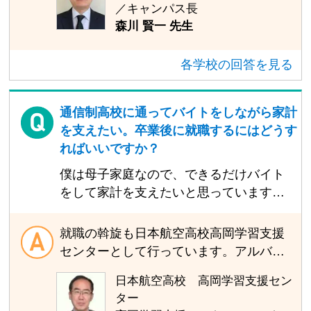
／キャンパス長
のが目標です。
自のノウハウを活かして、不登校が長か
森川 賢一 先生
った先輩たちも大学に進学しています。
各キャンパスには、勉強のやり方やテキ
各学校の回答を見る
ストの使い方などを詳しく知っている先
生がいますので、いつでも相談してくだ
さいね。
通信制高校に通ってバイトをしながら家計
を支えたい。卒業後に就職するにはどうす
ればいいですか？
僕は母子家庭なので、できるだけバイト
をして家計を支えたいと思っています。
そのため全日制ではなく通信制の高校に
行きたいのですが、通信制高校から就職
就職の斡旋も日本航空高校高岡学習支援
するには、どんな準備をすればいいです
センターとして行っています。アルバイ
か？
トも許可しています。学校の許可証が必
日本航空高校 高岡学習支援セン
要な場合は発行しますので、申し出てく
ター
ださい。