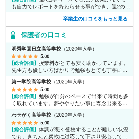
も自力でレポートを終わらせる事ができ、週2のコ
ースへ変更しました。
卒業生の口コミをもっと見る
保護者の口コミ
明秀学園日立高等学校
（2020年入学）
5
.00
【総合評価】
授業料がとても安く助かっています。
先生方も優しい方ばかりで勉強もとても丁寧に教
えてくれてます。
第一学院高等学校
（2021年入学）
5
.00
【総合評価】
勉強が自分のペースで出来て時間も多
く取れています。夢ややりたい事に専念出来る点
で良いと思います。
わせがく高等学校
（2020年入学）
5
.00
【総合評価】
体調が悪く登校することが難しい状況
でも、きちんと柔軟に対応して下さり安心して進