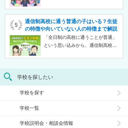
受けられるため、生徒がより楽しく
り」「通信制高校はやめとけ」とい
高校生活をおくるための助けとなる
うネガティブな情報を目にしたこと
でしょう。 この記事では、サポート
がある人もいるのではないでしょう
通信制高校に通う普通の子はいる？生徒
校の特徴や通信制高校との違い、メ
か。 結論から言うと、通信制高校に
の特徴や向いていない人の特徴まで解説
リット・デメリットについて解説し
行ったからといって「人生終了」で
「全日制の高校に通うことが普通」
ます。
は決してありません。通信制高校で
という思い込みから、通信制高校へ
は自分のペースで学べる、専門的な
の入学に不安や疑問をもつ人もいる
コースで好きなことを学べるといっ
のではないでしょうか。 通信制高校
た、多くのメリットがあります。 こ
は「不登校の生徒」や「持病のある
の記事では、通信制高校に行くこと
学校を探したい
生徒」などが通う学校という、先入
が人生終わりではない理由や、通う
観がある人もいるかもしれません。
メリット・デメリット、目標に合わ
学校を探す
実際には、通信制高校への入学者は
せた高校選びについて解説します。
増加傾向にあり、さまざまな生徒が
学校一覧
在籍しています。 この記事では、通
信制高校にはどのような生徒が通っ
学校説明会・相談会情報
ているかや、通信制高校に向いてい